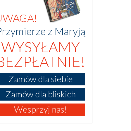
UWAGA!
Przymierze z Maryją
WYSYŁAMY
BEZPŁATNIE!
Zamów dla siebie
Zamów dla bliskich
Wesprzyj nas!