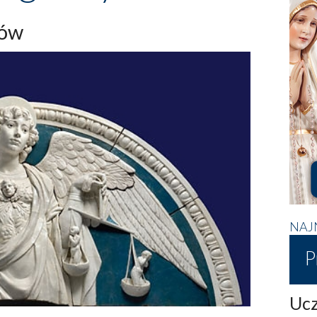
łów
NAJ
P
Ucz