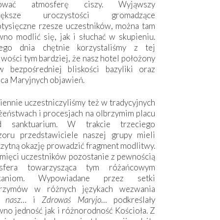
hować atmosferę ciszy. Wyjąwszy
większe uroczystości gromadzące
otysięczne rzesze uczestników, można tam
no modlić się, jak i słuchać w skupieniu.
ego dnia chętnie korzystaliśmy z tej
wości tym bardziej, że nasz hotel położony
w bezpośredniej bliskości bazyliki oraz
sca Maryjnych objawień.
ennie uczestniczyliśmy też w tradycyjnych
żeństwach i procesjach na olbrzymim placu
d sanktuarium. W trakcie trzeciego
zoru przedstawiciele naszej grupy mieli
zytną okazję prowadzić fragment modlitwy.
mięci uczestników pozostanie z pewnością
sfera towarzysząca tym różańcowym
tkaniom. Wypowiadane przez setki
grzymów w różnych językach wezwania
e nasz
… i
Zdrowaś Maryjo
… podkreślały
no jedność jak i różnorodność Kościoła. Z