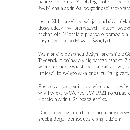
papież bł. Pius IX. Dlatego obdarował 
św. Michała podniósł do godności arcybrac
Leon XIII, przejęty wizją duchów piek
doświadczył w pierwszych latach swego
archanioła Michała z prośbą o pomoc dla 
całym świecie po Mszach Świętych.
Wzmianki o posłańcu Bożym, archaniele Ga
Trydenckim pojawiały się bardzo rzadko. Z c
w przeddzień Zwiastowania Pańskiego, cz
umieścił to święto w kalendarzu liturgicz
Pierwsza świątynia poświęcona trzecie
w VII wieku w Wenecji. W 1921 roku papie
Kościoła w dniu 24 października.
Obecnie wszystkich trzech archaniołów ws
służbę Bogu i pomoc udzielaną ludziom.