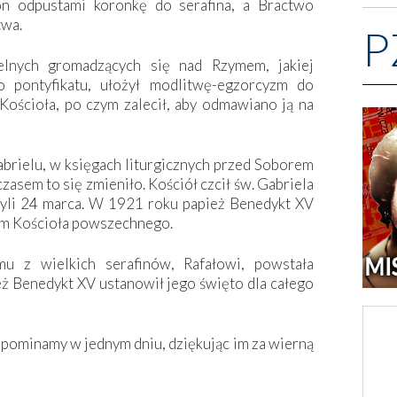
on odpustami koronkę do serafina, a Bractwo
twa.
P
ielnych gromadzących się nad Rzymem, jakiej
 pontyfikatu, ułożył modlitwę-egzorcyzm do
Kościoła, po czym zalecił, aby odmawiano ją na
brielu, w księgach liturgicznych przed Soborem
zasem to się zmieniło. Kościół czcił św. Gabriela
yli 24 marca. W 1921 roku papież Benedykt XV
nym Kościoła powszechnego.
mu z wielkich serafinów, Rafałowi, powstała
ż Benedykt XV ustanowił jego święto dla całego
pominamy w jednym dniu, dziękując im za wierną