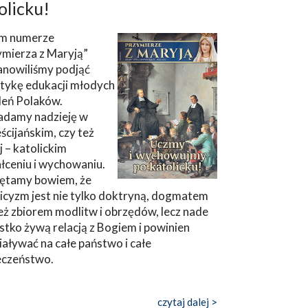
olicku!
m numerze
ymierza z Maryją”
anowiliśmy podjąć
tykę edukacji młodych
leń Polaków.
adamy nadzieję w
ścijańskim, czy też
ej – katolickim
łceniu i wychowaniu.
ętamy bowiem, że
icyzm jest nie tylko doktryną, dogmatem
eż zbiorem modlitw i obrzędów, lecz nade
tko żywą relacją z Bogiem i powinien
aływać na całe państwo i całe
eczeństwo.
czytaj dalej >