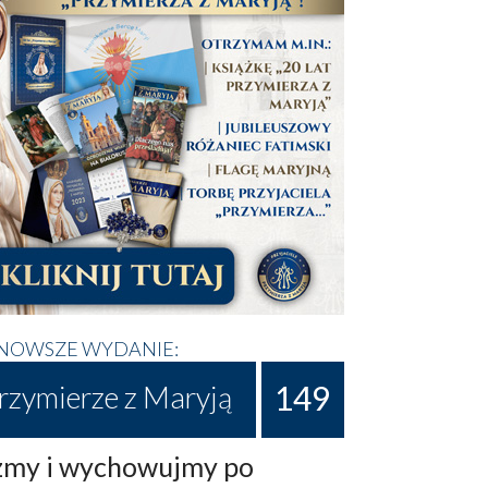
NOWSZE WYDANIE:
149
rzymierze z Maryją
my i wychowujmy po