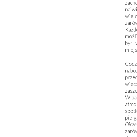
zac
naj
wiel
zarów
Każd
możli
był 
miej
Codzi
nabo
prze
wiec
zaszc
W pa
atmo
spo
piel
Ojcz
zarów