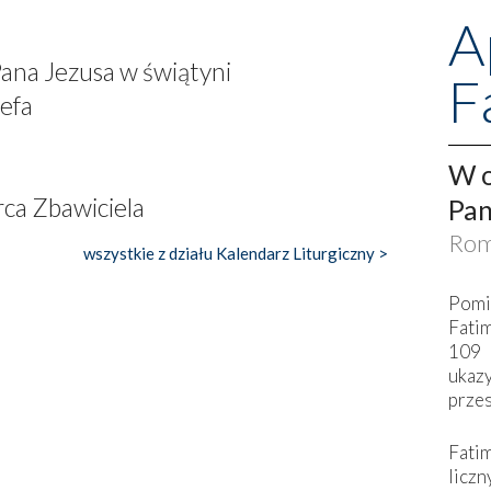
A
Pana Jezusa w świątyni
F
zefa
W o
ca Zbawiciela
Pan
Rom
wszystkie z działu Kalendarz Liturgiczny >
Pomi
Fati
109 
ukaz
przes
Fati
liczn