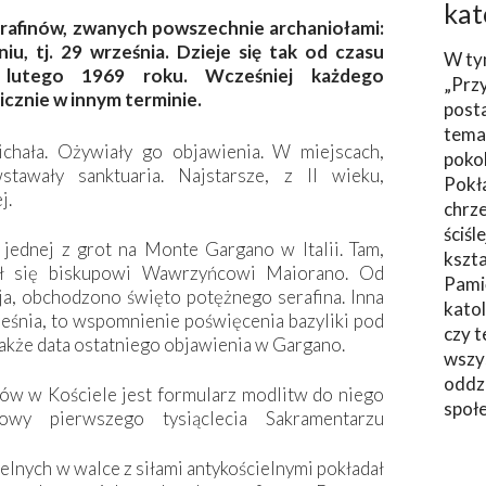
kat
serafinów, zwanych powszechnie archaniołami:
iu, tj. 29 września. Dzieje się tak od czasu
W ty
 lutego 1969 roku. Wcześniej każdego
„Prz
icznie w innym terminie.
post
tema
ichała. Ożywiały go objawienia. W miejscach,
poko
tawały sanktuaria. Najstarsze, z II wieku,
Pokł
j.
chrze
ściśl
jednej z grot na Monte Gargano w Italii. Tam,
kszta
ał się biskupowi Wawrzyńcowi Maiorano. Od
Pami
ja, obchodzono święto potężnego serafina. Inna
katol
eśnia, to wspomnienie poświęcenia bazyliki pod
czy t
akże data ostatniego objawienia w Gargano.
wszys
oddzi
ów w Kościele jest formularz modlitw do niego
społ
wy pierwszego tysiąclecia Sakramentarzu
nych w walce z siłami antykościelnymi pokładał