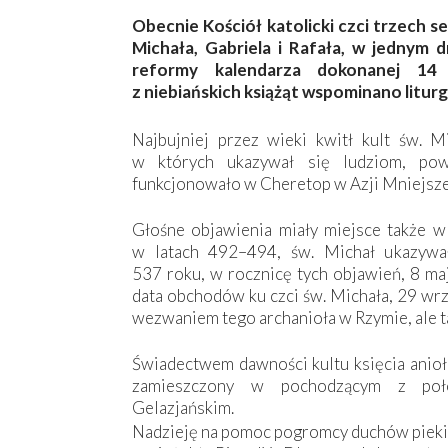
Obecnie Kościół katolicki czci trzech 
Michała, Gabriela i Rafała, w jednym dn
reformy kalendarza dokonanej 14
z niebiańskich książąt wspominano liturg
Najbujniej przez wieki kwitł kult św. M
w których ukazywał się ludziom, pows
funkcjonowało w Cheretop w Azji Mniejsze
Głośne objawienia miały miejsce także w 
w latach 492–494, św. Michał ukazyw
537 roku, w rocznicę tych objawień, 8 ma
data obchodów ku czci św. Michała, 29 wrz
wezwaniem tego archanioła w Rzymie, ale t
Świadectwem dawności kultu księcia anioł
zamieszczony w pochodzącym z poło
Gelazjańskim.
Nadzieję na pomoc pogromcy duchów piekiel