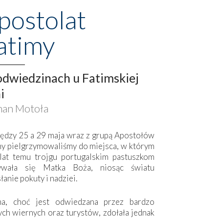
postolat
atimy
dwiedzinach u Fatimskiej
i
an Motoła
ędzy 25 a 29 maja wraz z grupą Apostołów
my pielgrzymowaliśmy do miejsca, w którym
lat temu trojgu portugalskim pastuszkom
ywała się Matka Boża, niosąc światu
łanie pokuty i nadziei.
ma, choć jest odwiedzana przez bardzo
ych wiernych oraz turystów, zdołała jednak