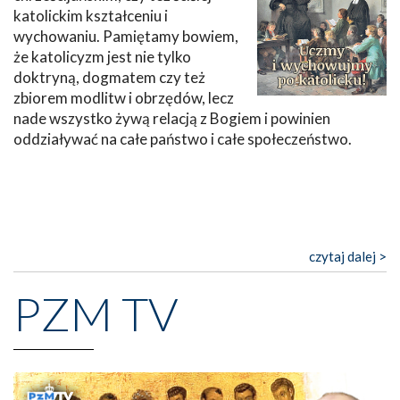
katolickim kształceniu i
wychowaniu. Pamiętamy bowiem,
że katolicyzm jest nie tylko
doktryną, dogmatem czy też
zbiorem modlitw i obrzędów, lecz
nade wszystko żywą relacją z Bogiem i powinien
oddziaływać na całe państwo i całe społeczeństwo.
czytaj dalej >
PZM TV