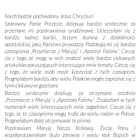
miejsc, które znalazły się na trasie naszej pielgrzymki,
mieliśmy okazję przekonać się, że Maryja swoją opieką
Niech będzie pochwalony Jezus Chrystus!
otacza nie tylko nasz naród, lecz wszystkie nacje, które
Szanowny Panie Prezesie, dziękuję bardzo serdecznie za
się Jej ufnie oddają, a także każdą osobę, która zawierza
przesłane mi pozdrowienia urodzinowe. Ucieszyłam się z
Jej siebie oraz swych bliskich.
bardzo ładnej kartki. Jestem dumna z działalności
apostolskiej, jaką Państwo prowadzą. Podobają mi się bardzo
Dzieje Portugalii to również historia wierności Bogu i
czasopisma „Przymierze z Maryją” i „Apostoł Fatimy”. Cieszę
odstępstw, także w życiu władców. Trudne momenty w
się z tego, że mogę w nich znaleźć wiele bardzo ciekawych
wymiarze tak osobistym, jak i zbiorowym, przypominają o
artykułów poruszających interesujące mnie tematy. Cieszę się
konieczności ciągłego zabiegania o własną duszę i o łaskę
z tego, że wiele osób może korzystać z tych czasopism.
Opatrzności. Wierność przynosi pomyślność –
Pragnęłabym bardzo, aby wielu Polaków mogło zapoznać się z
przynajmniej w życiu duchowym. Odstępstwo owocuje
tymi ciekawymi gazetami.
nieszczęściem i śmiercią. Te uniwersalne prawdy
Bardzo serdecznie dziękuję za otrzymane ostatnio
przychodziły na myśl, gdy słuchaliśmy opowieści
„Przymierze z Maryją” i „Apostoła Fatimy”. Znalazłam w tych
przewodników o portugalskich monarchach i wodzach,
numerach wiele interesujących mnie zagadnień. Cieszę się z
zwycięskich bitwach i nieszczęśliwych losach grzesznych
tego, że te czasopisma mogą trafić do wielu rodzin w Polsce.
kochanków.
Pragnęłabym dalej otrzymywać te pisma.
Pozdrawiam Maryję Naszą Królową. Życzę Panu i
Byli tym razem pośród Apostołów Fatimy reprezentanci
współpracownikom dużo zdrowia i wielu łask Bożych w
każdego spośród żyjących pokoleń. Najmłodszy uczestnik