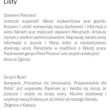
Listy
połączenie talentów z wytrwałością i pracowitością
budowniczych.
Szanowni Państwo!
Jesteście wspaniali! Wasze wydawnictwa oraz gazetki,
Podążyliśmy też śladami fatimskich wizjonerów – Łucji
broszury i ulotki wzmacniają naszą duchowość i informują o
dos Santos oraz świętych Hiacynty i Franciszka Marto.
wielu faktach oraz miejscach objawień Maryjnych. Artykuły
Modliliśmy się przy ich grobach. Odprawiliśmy Drogę
czytam z wielkim zainteresowaniem. Naprawdę bardzo cenię
Krzyżową w ich rodzinnych stronach, odwiedziliśmy
informacje o Jezusie i Maryi, które w nieskończoność
domy, w których żyli.
otwierają serca. Pamiętamy w modlitwie o Waszej pracy.
Pozdrawiam gorąco Pana Prezesa i cały zespół redakcyjny!
W miejscu objawień Matki Bożej zapaliliśmy świece
Anna ze Zgierza
przywiezione wraz z intencjami powierzonymi nam przez
Darczyńców w ramach akcji „Twoje światło w Fatimie”.
Podczas tej kilkudniowej wyprawy na każdym kroku
spotykaliśmy się z serdeczną otwartością
Szczęść Boże!
Portugalczyków. Podziwialiśmy ich ludową sztukę i
Kampania „Proroctwa nie lekceważcie. Przepowiednie dla
zwyczaje. Mimo że nasze kraje są od siebie bardzo
Polski” jest wspaniała. Popieram ją i bardzo się cieszę, że
oddalone, w żaden sposób nie czuliśmy się obco.
jesteście i stoicie na straży wiary. Musimy dziękować i
Sprawiła to oczywiście sama Matka Boża, ale też
wspierać naszą Królową za Jej miłość do naszego Narodu.
kulturowa bliskość biorąca swój początek w naszej
Zbigniew z Katowic
wspólnej wierze. Podczas wyjazdów do historycznych