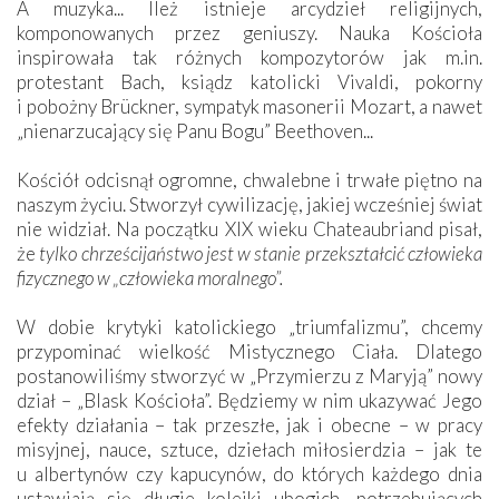
A muzyka... Ileż istnieje arcydzieł religijnych,
komponowanych przez geniuszy. Nauka Kościoła
inspirowała tak różnych kompozytorów jak m.in.
protestant Bach, ksiądz katolicki Vivaldi, pokorny
i pobożny Brückner, sympatyk masonerii Mozart, a nawet
„nienarzucający się Panu Bogu” Beethoven...
Kościół odcisnął ogromne, chwalebne i trwałe piętno na
naszym życiu. Stworzył cywilizację, jakiej wcześniej świat
nie widział. Na początku XIX wieku Chateaubriand pisał,
że
tylko chrześcijaństwo jest w stanie przekształcić człowieka
fizycznego w „człowieka moralnego”.
W dobie krytyki katolickiego „triumfalizmu”, chcemy
przypominać wielkość Mistycznego Ciała. Dlatego
postanowiliśmy stworzyć w „Przymierzu z Maryją” nowy
dział – „Blask Kościoła”. Będziemy w nim ukazywać Jego
efekty działania – tak przeszłe, jak i obecne – w pracy
misyjnej, nauce, sztuce, dziełach miłosierdzia – jak te
u albertynów czy kapucynów, do których każdego dnia
ustawiają się długie kolejki ubogich, potrzebujących