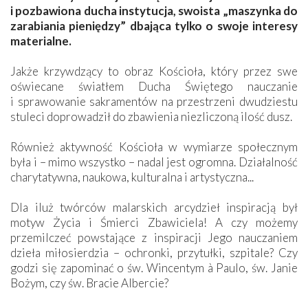
i pozbawiona ducha instytucja, swoista „maszynka do
zarabiania pieniędzy” dbająca tylko o swoje interesy
materialne.
Jakże krzywdzący to obraz Kościoła, który przez swe
oświecane światłem Ducha Świętego nauczanie
i sprawowanie sakramentów na przestrzeni dwudziestu
stuleci doprowadził do zbawienia niezliczoną ilość dusz.
Również aktywność Kościoła w wymiarze społecznym
była i – mimo wszystko – nadal jest ogromna. Działalność
charytatywna, naukowa, kulturalna i artystyczna...
Dla iluż twórców malarskich arcydzieł inspiracją był
motyw Życia i Śmierci Zbawiciela! A czy możemy
przemilczeć powstające z inspiracji Jego nauczaniem
dzieła miłosierdzia – ochronki, przytułki, szpitale? Czy
godzi się zapominać o św. Wincentym à Paulo, św. Janie
Bożym, czy św. Bracie Albercie?