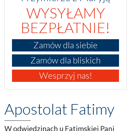
WYSYŁAMY
BEZPŁATNIE!
Zamów dla siebie
Zamów dla bliskich
Wesprzyj nas!
Apostolat Fatimy
W odwiedzinach u Fatimskiej Pani