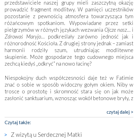
przedstawiciele naszej grupy mieli zaszczytną okazję
prowadzić fragment modlitwy. W pamięci uczestników
pozostanie z pewnością atmosfera towarzysząca tym
różańcowym spotkaniom. Wypowiadane przez setki
pielgrzymów w różnych językach wezwania
Ojcze nasz
… i
Zdrowaś Maryjo
… podkreślały zarówno jedność jak i
różnorodność Kościoła. Z drugiej strony jednak – zamiast
harmonii rodziły szum, utrudniając modlitewne
skupienie. Może gospodarze tego cudownego miejsca
zechcą kiedyś „odkryć” na nowo łacinę?
Niespokojny duch współczesności daje też w Fatimie
znać o sobie w sposób widoczny gołym okiem. Niby w
trosce o prostotę i skromność stara się on jak może
zasłonić sanktuarium, wznosząc wokół betonowe bryły, z
których niektóre nawet zostały poświęcone jako miejsca
katolickiego kultu. Tylko co wspólnego z żywą,
czytaj dalej >
autentyczną wiarą mogą mieć płaskie, szare bunkry albo
Czytaj także:
kaplice, w których Tabernakulum przypomina bardziej
skrzynkę na narzędzia? Albo co powiedzieć o ustawionym
Z wizytą u Serdecznej Matki