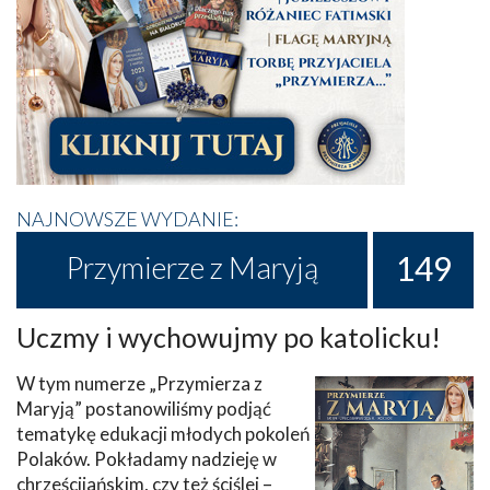
NAJNOWSZE WYDANIE:
149
Przymierze z Maryją
Uczmy i wychowujmy po katolicku!
W tym numerze „Przymierza z
Maryją” postanowiliśmy podjąć
tematykę edukacji młodych pokoleń
Polaków. Pokładamy nadzieję w
chrześcijańskim, czy też ściślej –