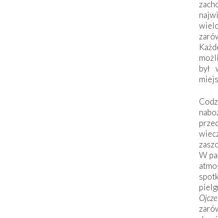
zac
naj
wiel
zarów
Każd
możli
był 
miej
Codzi
nabo
prze
wiec
zaszc
W pa
atmo
spo
piel
Ojcz
zarów