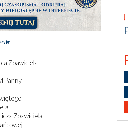
aryją:
ca Zbawiciela
yi Panny
Świętego
zefa
icza Zbawiciela
żańcowej