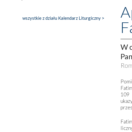
A
wszystkie z działu Kalendarz Liturgiczny >
F
W o
Pan
Rom
Pomi
Fati
109 
ukaz
przes
Fati
liczn