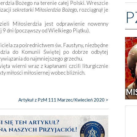
rdzia Bożego na terenie całej Polski. Wreszcie
izacji
sekretarki Miłosierdzia Bożego
, rozciągnął je
P
eli Miłosierdzia jest odprawienie nowenny
j 9 dni (począwszy od Wielkiego Piątku).
wiciela za pośrednictwem św. Faustyny, niezbędne
erdzia do Komunii Świętej po dobrze odbytej
ywiązania do najmniejszego ­grzechu.
ięta wierni wraz z kapłanami czcili liturgicznie
ty miłości miłosiernej wobec bliźnich.
Artykuł z PzM 111 Marzec/Kwiecień 2020 >