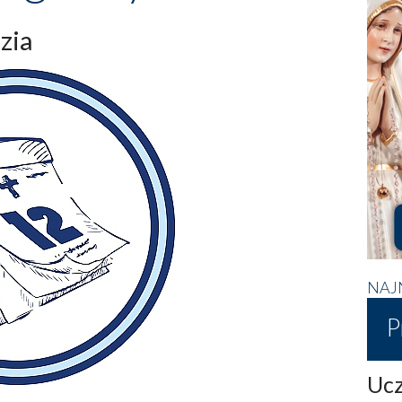
zia
NAJ
P
Ucz