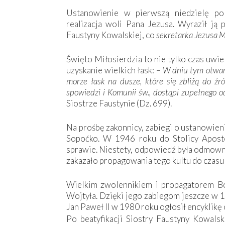
Ustanowienie w pierwszą niedzielę po
realizacja woli Pana Jezusa. Wyraził ją
Faustyny Kowalskiej, co
sekretarka Jezusa M
Święto Miłosierdzia to nie tylko czas uwie
uzyskanie wielkich łask: –
W dniu tym otwar
morze łask na dusze, które się zbliżą do źr
spowiedzi i Komunii św., dostąpi zupełnego 
Siostrze Faustynie (Dz. 699).
Na prośbę zakonnicy, zabiegi o ustanowieni
Sopoćko. W 1946 roku do Stolicy Apostol
sprawie. Niestety, odpowiedź była odmown
zakazało propagowania tego kultu do czasu
Wielkim zwolennikiem i propagatorem Bo
Wojtyła. Dzięki jego zabiegom jeszcze w 1
Jan Paweł II w 1980 roku ogłosił encyklik
Po beatyfikacji Siostry Faustyny Kowalsk