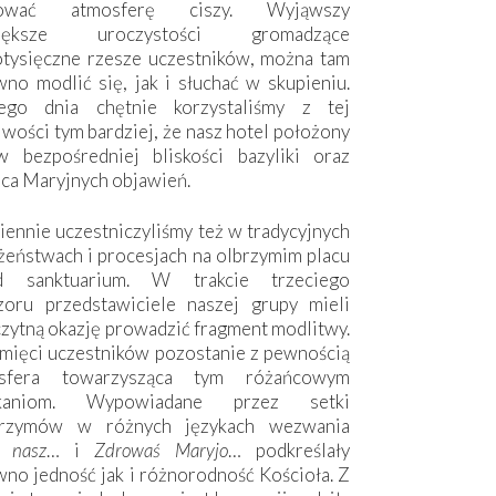
hować atmosferę ciszy. Wyjąwszy
większe uroczystości gromadzące
otysięczne rzesze uczestników, można tam
no modlić się, jak i słuchać w skupieniu.
ego dnia chętnie korzystaliśmy z tej
wości tym bardziej, że nasz hotel położony
w bezpośredniej bliskości bazyliki oraz
sca Maryjnych objawień.
ennie uczestniczyliśmy też w tradycyjnych
żeństwach i procesjach na olbrzymim placu
d sanktuarium. W trakcie trzeciego
zoru przedstawiciele naszej grupy mieli
zytną okazję prowadzić fragment modlitwy.
mięci uczestników pozostanie z pewnością
sfera towarzysząca tym różańcowym
tkaniom. Wypowiadane przez setki
grzymów w różnych językach wezwania
e nasz
… i
Zdrowaś Maryjo
… podkreślały
no jedność jak i różnorodność Kościoła. Z