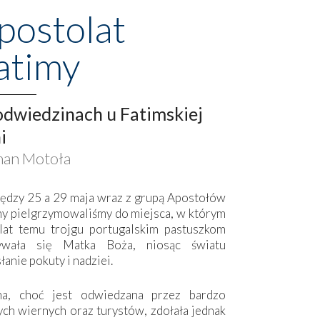
postolat
atimy
dwiedzinach u Fatimskiej
i
an Motoła
ędzy 25 a 29 maja wraz z grupą Apostołów
my pielgrzymowaliśmy do miejsca, w którym
lat temu trojgu portugalskim pastuszkom
ywała się Matka Boża, niosąc światu
łanie pokuty i nadziei.
ma, choć jest odwiedzana przez bardzo
ych wiernych oraz turystów, zdołała jednak