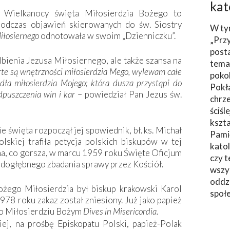
kat
 Wielkanocy święta Miłosierdzia Bożego to
 podczas objawień skierowanych do św. Siostry
W ty
iłosiernego
odnotowała w swoim „Dzienniczku”.
„Prz
post
lbienia Jezusa Miłosiernego, ale także szansa na
tema
te są wnętrzności miłosierdzia Mego, wylewam całe
poko
ódła miłosierdzia Mojego; która dusza przystąpi do
Pokł
odpuszczenia win i kar
– powiedział Pan Jezus św.
chrze
ściśl
kszta
e święta rozpoczął jej spowiednik, bł. ks. Michał
Pami
skiej trafiła petycja polskich biskupów w tej
katol
a, co gorsza, w marcu 1959 roku Święte Oficjum
czy t
 dogłębnego zbadania sprawy przez Kościół.
wszys
oddzi
żego Miłosierdzia był biskup krakowski Karol
społ
978 roku zakaz został zniesiony. Już jako papież
ę o Miłosierdziu Bożym
Dives in Misericordia.
iej, na prośbę Episkopatu Polski, papież-Polak