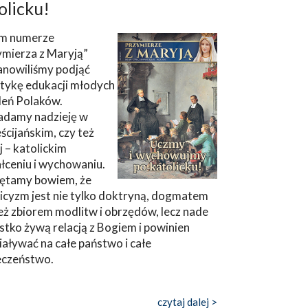
olicku!
m numerze
ymierza z Maryją”
anowiliśmy podjąć
tykę edukacji młodych
leń Polaków.
adamy nadzieję w
ścijańskim, czy też
ej – katolickim
łceniu i wychowaniu.
ętamy bowiem, że
icyzm jest nie tylko doktryną, dogmatem
eż zbiorem modlitw i obrzędów, lecz nade
tko żywą relacją z Bogiem i powinien
aływać na całe państwo i całe
eczeństwo.
czytaj dalej >