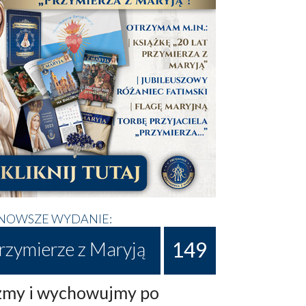
NOWSZE WYDANIE:
149
rzymierze z Maryją
my i wychowujmy po