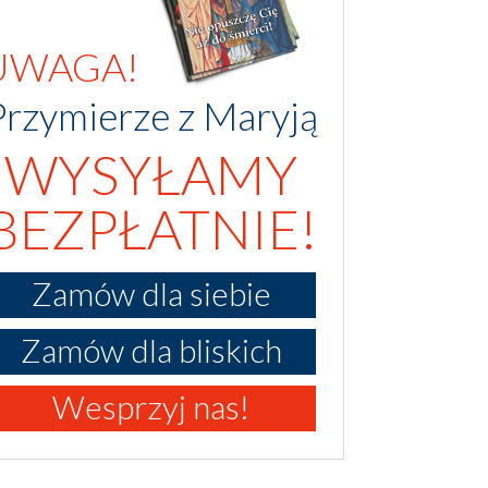
UWAGA!
Przymierze z Maryją
WYSYŁAMY
BEZPŁATNIE!
Zamów dla siebie
Zamów dla bliskich
Wesprzyj nas!