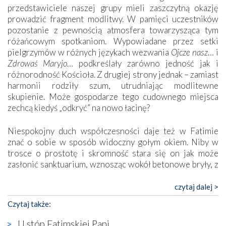
przedstawiciele naszej grupy mieli zaszczytną okazję
prowadzić fragment modlitwy. W pamięci uczestników
pozostanie z pewnością atmosfera towarzysząca tym
różańcowym spotkaniom. Wypowiadane przez setki
pielgrzymów w różnych językach wezwania
Ojcze nasz
… i
Zdrowaś Maryjo
… podkreślały zarówno jedność jak i
różnorodność Kościoła. Z drugiej strony jednak – zamiast
harmonii rodziły szum, utrudniając modlitewne
skupienie. Może gospodarze tego cudownego miejsca
zechcą kiedyś „odkryć” na nowo łacinę?
Niespokojny duch współczesności daje też w Fatimie
znać o sobie w sposób widoczny gołym okiem. Niby w
trosce o prostotę i skromność stara się on jak może
zasłonić sanktuarium, wznosząc wokół betonowe bryły, z
których niektóre nawet zostały poświęcone jako miejsca
katolickiego kultu. Tylko co wspólnego z żywą,
czytaj dalej >
autentyczną wiarą mogą mieć płaskie, szare bunkry albo
Czytaj także:
kaplice, w których Tabernakulum przypomina bardziej
skrzynkę na narzędzia? Albo co powiedzieć o ustawionym
U stóp Fatimskiej Pani