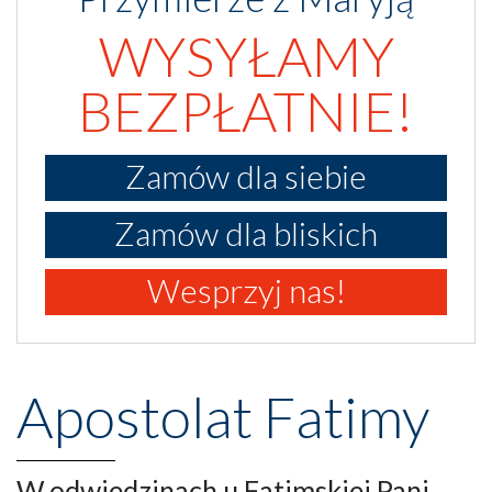
WYSYŁAMY
BEZPŁATNIE!
Zamów dla siebie
Zamów dla bliskich
Wesprzyj nas!
Apostolat Fatimy
W odwiedzinach u Fatimskiej Pani