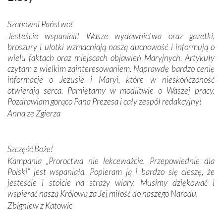
wspaniałe zdobienia, dbałość ich twórców o detale,
połączenie talentów z wytrwałością i pracowitością
Szanowni Państwo!
budowniczych.
Jesteście wspaniali! Wasze wydawnictwa oraz gazetki,
broszury i ulotki wzmacniają naszą duchowość i informują o
Podążyliśmy też śladami fatimskich wizjonerów – Łucji
wielu faktach oraz miejscach objawień Maryjnych. Artykuły
dos Santos oraz świętych Hiacynty i Franciszka Marto.
czytam z wielkim zainteresowaniem. Naprawdę bardzo cenię
Modliliśmy się przy ich grobach. Odprawiliśmy Drogę
informacje o Jezusie i Maryi, które w nieskończoność
Krzyżową w ich rodzinnych stronach, odwiedziliśmy
otwierają serca. Pamiętamy w modlitwie o Waszej pracy.
domy, w których żyli.
Pozdrawiam gorąco Pana Prezesa i cały zespół redakcyjny!
Anna ze Zgierza
W miejscu objawień Matki Bożej zapaliliśmy świece
przywiezione wraz z intencjami powierzonymi nam przez
Darczyńców w ramach akcji „Twoje światło w Fatimie”.
Podczas tej kilkudniowej wyprawy na każdym kroku
Szczęść Boże!
spotykaliśmy się z serdeczną otwartością
Kampania „Proroctwa nie lekceważcie. Przepowiednie dla
Portugalczyków. Podziwialiśmy ich ludową sztukę i
Polski” jest wspaniała. Popieram ją i bardzo się cieszę, że
zwyczaje. Mimo że nasze kraje są od siebie bardzo
jesteście i stoicie na straży wiary. Musimy dziękować i
oddalone, w żaden sposób nie czuliśmy się obco.
wspierać naszą Królową za Jej miłość do naszego Narodu.
Sprawiła to oczywiście sama Matka Boża, ale też
Zbigniew z Katowic
kulturowa bliskość biorąca swój początek w naszej