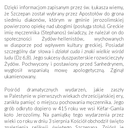
Dzięki informacjom zapisanym przez św. Łukasza wiemy,
że Szczepan został wybrany przez Apostołów do grona
siedmiu diakonów, którym w gminie jerozolimskiej
powierzono opiekę nad ubogimi (posługa stołu). Greckie
imię męczennika (Stephanos) świadczy, że należał on do
społeczności Żydów-hellenistów, wychowanych
w diasporze pod wpływem kultury greckiej. Posiadał
szczególny dar słowa i
działał cuda i znaki wielkie wśród
ludu
(Dz 6,8). Jego sukcesy duszpasterskie rozwścieczyły
Żydów. Pochwycony i postawiony przed Sanhedrynem,
wygłosił wspaniałą mowę apologetyczną. Zginął
ukamienowany.
Pośród dramatycznych wydarzeń, jakie zaszły
w Palestynie w pierwszych wiekach chrześcijańskiej ery,
zanikła pamięć o miejscu pochowania męczennika. Jego
grób odkryto dopiero w 415 roku we wsi Këfar-Gamla
koło Jerozolimy. Na pamiątkę tego wydarzenia przez
wieki co roku w dniu 3 sierpnia Kościół obchodził święto
znalezienia relikwii świętego Szczepana. Zniósł je