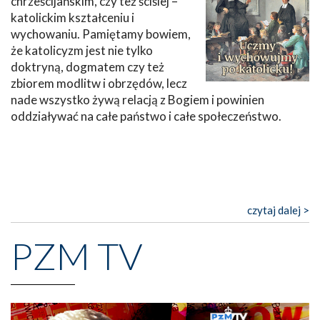
chrześcijańskim, czy też ściślej –
katolickim kształceniu i
wychowaniu. Pamiętamy bowiem,
że katolicyzm jest nie tylko
doktryną, dogmatem czy też
zbiorem modlitw i obrzędów, lecz
nade wszystko żywą relacją z Bogiem i powinien
oddziaływać na całe państwo i całe społeczeństwo.
czytaj dalej >
PZM TV