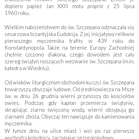
dopiero papież Jan XXIII
motu proprio
z 25 lipca
1960 roku.
Wielkim nabożeństwem do św. Szczepana odznaczała się
cesarzowa bizantyjska Eudoksja. Z jej inicjatywy relikwie
pierwszego męczennika trafiły w 439 roku do
Konstantynopola. Także na terenie Europy Zachodniej
chętnie czczono diakona, czego dowodem jest cały
szereg świątyń noszących wezwanie św. Szczepana (m.in.
katedra w Wiedniu).
Od wieków liturgicznym obchodom ku czci św. Szczepana
towarzyszą obyczaje ludowe. Od średniowiecza na Msze
św. w dniu 26 grudnia wierni przynoszą do kościołów
owies. Podczas gdy kapłan przemierza świątynię,
skrapiając ziarno święconą wodą, wierni obsypują go
ziarnami zboża. Obyczaj ten nawiązuje do kamienowania
męczennika.
W tymże dniu na ulice miast i wsi po raz pierwszy
wychodzą kolędnicy, zaczynając sezon kolędowy.