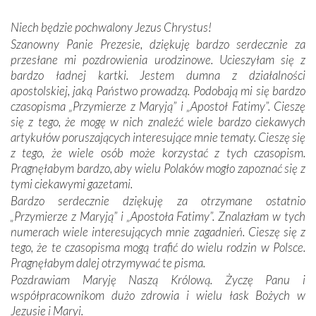
wspólnej wierze. Podczas wyjazdów do historycznych
miejsc, które znalazły się na trasie naszej pielgrzymki,
Niech będzie pochwalony Jezus Chrystus!
mieliśmy okazję przekonać się, że Maryja swoją opieką
Szanowny Panie Prezesie, dziękuję bardzo serdecznie za
otacza nie tylko nasz naród, lecz wszystkie nacje, które
przesłane mi pozdrowienia urodzinowe. Ucieszyłam się z
się Jej ufnie oddają, a także każdą osobę, która zawierza
bardzo ładnej kartki. Jestem dumna z działalności
Jej siebie oraz swych bliskich.
apostolskiej, jaką Państwo prowadzą. Podobają mi się bardzo
czasopisma „Przymierze z Maryją” i „Apostoł Fatimy”. Cieszę
Dzieje Portugalii to również historia wierności Bogu i
się z tego, że mogę w nich znaleźć wiele bardzo ciekawych
odstępstw, także w życiu władców. Trudne momenty w
artykułów poruszających interesujące mnie tematy. Cieszę się
wymiarze tak osobistym, jak i zbiorowym, przypominają o
z tego, że wiele osób może korzystać z tych czasopism.
konieczności ciągłego zabiegania o własną duszę i o łaskę
Pragnęłabym bardzo, aby wielu Polaków mogło zapoznać się z
Opatrzności. Wierność przynosi pomyślność –
tymi ciekawymi gazetami.
przynajmniej w życiu duchowym. Odstępstwo owocuje
Bardzo serdecznie dziękuję za otrzymane ostatnio
nieszczęściem i śmiercią. Te uniwersalne prawdy
„Przymierze z Maryją” i „Apostoła Fatimy”. Znalazłam w tych
przychodziły na myśl, gdy słuchaliśmy opowieści
numerach wiele interesujących mnie zagadnień. Cieszę się z
przewodników o portugalskich monarchach i wodzach,
tego, że te czasopisma mogą trafić do wielu rodzin w Polsce.
zwycięskich bitwach i nieszczęśliwych losach grzesznych
Pragnęłabym dalej otrzymywać te pisma.
kochanków.
Pozdrawiam Maryję Naszą Królową. Życzę Panu i
współpracownikom dużo zdrowia i wielu łask Bożych w
Byli tym razem pośród Apostołów Fatimy reprezentanci
Jezusie i Maryi.
każdego spośród żyjących pokoleń. Najmłodszy uczestnik