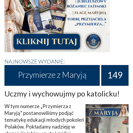
NAJNOWSZE WYDANIE:
149
Przymierze z Maryją
Uczmy i wychowujmy po katolicku!
W tym numerze „Przymierza z
Maryją” postanowiliśmy podjąć
tematykę edukacji młodych pokoleń
Polaków. Pokładamy nadzieję w