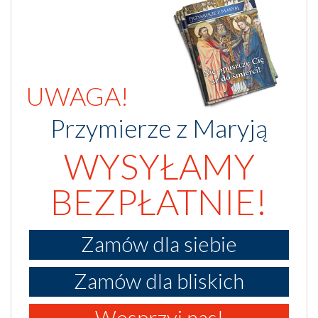
UWAGA!
Przymierze z Maryją
WYSYŁAMY
BEZPŁATNIE!
Zamów dla siebie
Zamów dla bliskich
Wesprzyj nas!