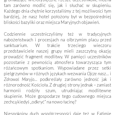
tam zarówno modlić się, jak i słuchać w skupieniu.
Każdego dnia chętnie korzystaliśmy z tej możliwości tym
bardziej, że nasz hotel położony był w bezpośredniej
bliskości bazyliki oraz miejsca Maryjnych objawień.
Codziennie uczestniczyliśmy też w tradycyjnych
nabożeństwach i procesjach na olbrzymim placu przed
sanktuarium. W trakcie trzeciego wieczoru
przedstawiciele naszej grupy mieli zaszczytną okazję
prowadzić fragment modlitwy. W pamięci uczestników
pozostanie z pewnością atmosfera towarzysząca tym
różańcowym spotkaniom. Wypowiadane przez setki
pielgrzymów w różnych językach wezwania
Ojcze nasz
… i
Zdrowaś Maryjo
… podkreślały zarówno jedność jak i
różnorodność Kościoła. Z drugiej strony jednak – zamiast
harmonii rodziły szum, utrudniając modlitewne
skupienie. Może gospodarze tego cudownego miejsca
zechcą kiedyś „odkryć” na nowo łacinę?
Niespokojny duch współczesności daje też w Fatimie