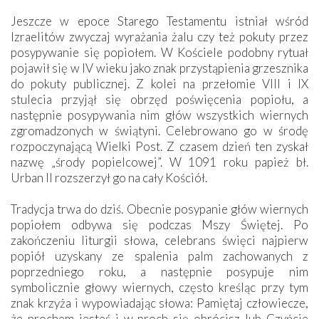
Jeszcze w epoce Starego Testamentu istniał wśród
Izraelitów zwyczaj wyrażania żalu czy też pokuty przez
posypywanie się popiołem. W Kościele podobny rytuał
pojawił się w IV wieku jako znak przystąpienia grzesznika
do pokuty publicznej. Z kolei na przełomie VIII i IX
stulecia przyjął się obrzęd poświęcenia popiołu, a
następnie posypywania nim głów wszystkich wiernych
zgromadzonych w świątyni. Celebrowano go w środę
rozpoczynającą Wielki Post. Z czasem dzień ten zyskał
nazwę „środy popielcowej”. W 1091 roku papież bł.
Urban II rozszerzył go na cały Kościół.
Tradycja trwa do dziś. Obecnie posypanie głów wiernych
popiołem odbywa się podczas Mszy Świętej. Po
zakończeniu liturgii słowa, celebrans święci najpierw
popiół uzyskany ze spalenia palm zachowanych z
poprzedniego roku, a następnie posypuje nim
symbolicznie głowy wiernych, często kreśląc przy tym
znak krzyża i wypowiadając słowa: Pamiętaj człowiecze,
że prochem jesteś i w proch się obrócisz lub Czyńcie