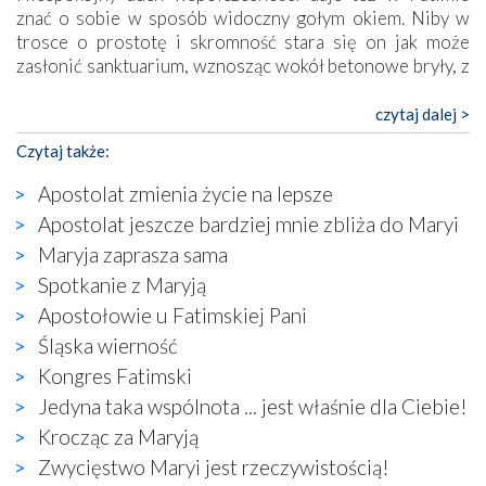
znać o sobie w sposób widoczny gołym okiem. Niby w
trosce o prostotę i skromność stara się on jak może
zasłonić sanktuarium, wznosząc wokół betonowe bryły, z
których niektóre nawet zostały poświęcone jako miejsca
katolickiego kultu. Tylko co wspólnego z żywą,
czytaj dalej >
autentyczną wiarą mogą mieć płaskie, szare bunkry albo
Czytaj także:
kaplice, w których Tabernakulum przypomina bardziej
skrzynkę na narzędzia? Albo co powiedzieć o ustawionym
Apostolat zmienia życie na lepsze
tuż przy nowej bazylice wielkim krzyżu, na którym
Apostolat jeszcze bardziej mnie zbliża do Maryi
zamiast Chrystusa umieszczono dziwaczną postać jakby
Maryja zaprasza sama
wyjętą ze starożytnych hieroglifów? W kulturowym
kontekście naszych czasów to raczej karykatura niż godny
Spotkanie z Maryją
wizerunek Zbawiciela…
Apostołowie u Fatimskiej Pani
Zatem nawet w bezpośrednim otoczeniu sanktuarium
Śląska wierność
naocznie przekonaliśmy się, że wewnątrz Kościoła toczy
Kongres Fatimski
się ogromna walka o kształt katolicyzmu i o serca
wierzących. Do czego to zmaganie może prowadzić,
Jedyna taka wspólnota ... jest właśnie dla Ciebie!
widzieliśmy w urokliwym, niewielkim mieście Obidos,
Krocząc za Maryją
gdzie w miejscu dawnego kościoła działa dzisiaj…
Zwycięstwo Maryi jest rzeczywistością!
księgarnia.