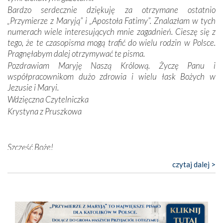
przynajmniej w życiu duchowym. Odstępstwo owocuje
Bardzo serdecznie dziękuję za otrzymane ostatnio
nieszczęściem i śmiercią. Te uniwersalne prawdy
„Przymierze z Maryją” i „Apostoła Fatimy”. Znalazłam w tych
przychodziły na myśl, gdy słuchaliśmy opowieści
numerach wiele interesujących mnie zagadnień. Cieszę się z
przewodników o portugalskich monarchach i wodzach,
tego, że te czasopisma mogą trafić do wielu rodzin w Polsce.
zwycięskich bitwach i nieszczęśliwych losach grzesznych
Pragnęłabym dalej otrzymywać te pisma.
kochanków.
Pozdrawiam Maryję Naszą Królową. Życzę Panu i
współpracownikom dużo zdrowia i wielu łask Bożych w
Byli tym razem pośród Apostołów Fatimy reprezentanci
Jezusie i Maryi.
każdego spośród żyjących pokoleń. Najmłodszy uczestnik
Wdzięczna Czytelniczka
liczył sobie 13 lat, zaś senior, pan Zdzisław – już 94.
–
Krystyna z Pruszkowa
Całe życie marzyłem, by tu przyjechać
– przyznał w
rozmowie.
Nasza pielgrzymka nie byłaby tak bogata w duchową treść
Szczęść Boże!
bez obecności duszpasterza – księdza Krzysztofa.
Bardzo dziękuję za przysyłanie mi „Przymierza z Maryją”. Jest
czytaj dalej >
Oprócz zapewnienia nam możliwości codziennego
to pismo, które bardzo sobie cenię i szanuję. Redagujecie
wysłuchania Mszy Świętej, dawał on wyrazy swej
ciekawe artykuły. Zawsze czekam na nowe numery i pragnę
niezwykłej czci dla Matki Bożej śpiewem
Godzinek
i
poinformować, że zawsze będę Was wspierać. Niech Pan Bóg
pięknych pieśni.
nas prowadzi!
Barbara