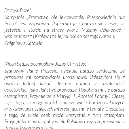
Darczyńców w ramach akcji „Twoje światło w Fatimie”.
Podczas tej kilkudniowej wyprawy na każdym kroku
Szczęść Boże!
spotykaliśmy się z serdeczną otwartością
Kampania „Proroctwa nie lekceważcie. Przepowiednie dla
Portugalczyków. Podziwialiśmy ich ludową sztukę i
Polski” jest wspaniała. Popieram ją i bardzo się cieszę, że
zwyczaje. Mimo że nasze kraje są od siebie bardzo
jesteście i stoicie na straży wiary. Musimy dziękować i
oddalone, w żaden sposób nie czuliśmy się obco.
wspierać naszą Królową za Jej miłość do naszego Narodu.
Sprawiła to oczywiście sama Matka Boża, ale też
Zbigniew z Katowic
kulturowa bliskość biorąca swój początek w naszej
wspólnej wierze. Podczas wyjazdów do historycznych
miejsc, które znalazły się na trasie naszej pielgrzymki,
Niech będzie pochwalony Jezus Chrystus!
mieliśmy okazję przekonać się, że Maryja swoją opieką
Szanowny Panie Prezesie, dziękuję bardzo serdecznie za
otacza nie tylko nasz naród, lecz wszystkie nacje, które
przesłane mi pozdrowienia urodzinowe. Ucieszyłam się z
się Jej ufnie oddają, a także każdą osobę, która zawierza
bardzo ładnej kartki. Jestem dumna z działalności
Jej siebie oraz swych bliskich.
apostolskiej, jaką Państwo prowadzą. Podobają mi się bardzo
czasopisma „Przymierze z Maryją” i „Apostoł Fatimy”. Cieszę
Dzieje Portugalii to również historia wierności Bogu i
się z tego, że mogę w nich znaleźć wiele bardzo ciekawych
odstępstw, także w życiu władców. Trudne momenty w
artykułów poruszających interesujące mnie tematy. Cieszę się
wymiarze tak osobistym, jak i zbiorowym, przypominają o
z tego, że wiele osób może korzystać z tych czasopism.
konieczności ciągłego zabiegania o własną duszę i o łaskę
Pragnęłabym bardzo, aby wielu Polaków mogło zapoznać się z
Opatrzności. Wierność przynosi pomyślność –
tymi ciekawymi gazetami.