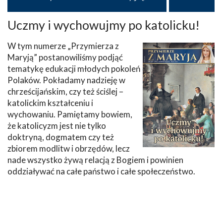
Uczmy i wychowujmy po katolicku!
W tym numerze „Przymierza z
Maryją” postanowiliśmy podjąć
tematykę edukacji młodych pokoleń
Polaków. Pokładamy nadzieję w
chrześcijańskim, czy też ściślej –
katolickim kształceniu i
wychowaniu. Pamiętamy bowiem,
że katolicyzm jest nie tylko
doktryną, dogmatem czy też
zbiorem modlitw i obrzędów, lecz
nade wszystko żywą relacją z Bogiem i powinien
oddziaływać na całe państwo i całe społeczeństwo.