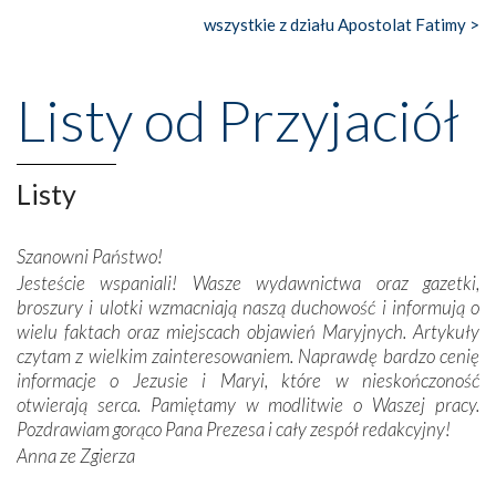
wszystkie z działu Apostolat Fatimy >
Nasze pielgrzymkowe wyprawy, których celem były
wspaniałe klasztory w miasteczku Alcobaça czy w Batalhi,
przeniosły nas do czasów, gdy świątynie bez wątpienia
Listy od Przyjaciół
wznoszono na chwałę Bożą, na przykład – w podzięce za
Opatrznościową pomoc w wygranej bitwie o
niepodległość kraju. Zachwyt budziła potężna, a zarazem
misterna architektura tych monumentalnych dzieł,
Listy
wspaniałe zdobienia, dbałość ich twórców o detale,
połączenie talentów z wytrwałością i pracowitością
Szanowni Państwo!
budowniczych.
Jesteście wspaniali! Wasze wydawnictwa oraz gazetki,
broszury i ulotki wzmacniają naszą duchowość i informują o
Podążyliśmy też śladami fatimskich wizjonerów – Łucji
wielu faktach oraz miejscach objawień Maryjnych. Artykuły
dos Santos oraz świętych Hiacynty i Franciszka Marto.
czytam z wielkim zainteresowaniem. Naprawdę bardzo cenię
Modliliśmy się przy ich grobach. Odprawiliśmy Drogę
informacje o Jezusie i Maryi, które w nieskończoność
Krzyżową w ich rodzinnych stronach, odwiedziliśmy
otwierają serca. Pamiętamy w modlitwie o Waszej pracy.
domy, w których żyli.
Pozdrawiam gorąco Pana Prezesa i cały zespół redakcyjny!
Anna ze Zgierza
W miejscu objawień Matki Bożej zapaliliśmy świece
przywiezione wraz z intencjami powierzonymi nam przez