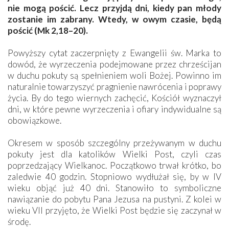
nie mogą pościć. Lecz przyjdą dni, kiedy pan młody
zostanie im zabrany. Wtedy, w owym czasie, będą
pościć (Mk 2,18–20).
Powyższy cytat zaczerpnięty z Ewangelii św. Marka to
dowód, że wyrzeczenia podejmowane przez chrześcijan
w duchu pokuty są spełnieniem woli Bożej. Powinno im
naturalnie towarzyszyć pragnienie nawrócenia i poprawy
życia. By do tego wiernych zachęcić, Kościół wyznaczył
dni, w które pewne wyrzeczenia i ofiary indywidualne są
obowiązkowe.
Okresem w sposób szczególny przeżywanym w duchu
pokuty jest dla katolików Wielki Post, czyli czas
poprzedzający Wielkanoc. Początkowo trwał krótko, bo
zaledwie 40 godzin. Stopniowo wydłużał się, by w IV
wieku objąć już 40 dni. Stanowiło to symboliczne
nawiązanie do pobytu Pana Jezusa na pustyni. Z kolei w
wieku VII przyjęto, że Wielki Post będzie się zaczynał w
środę.