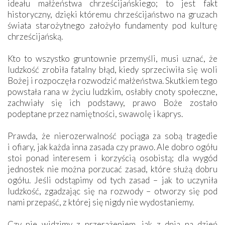
ideału małżeństwa chrześcijańskiego; to jest fakt
historyczny, dzięki któremu chrześcijaństwo na gruzach
świata starożytnego założyło fundamenty pod kulturę
chrześcijańską.
Kto to wszystko gruntownie przemyśli, musi uznać, że
ludzkość zrobiła fatalny błąd, kiedy sprzeciwiła się woli
Bożej i rozpoczęła rozwodzić małżeństwa. Skutkiem tego
powstała rana w życiu ludzkim, osłabły cnoty społeczne,
zachwiały się ich podstawy, prawo Boże zostało
podeptane przez namiętności, swawolę i kaprys.
Prawda, że nierozerwalność pociąga za sobą tragedie
i ofiary, jak każda inna zasada czy prawo. Ale dobro ogółu
stoi ponad interesem i korzyścią osobistą; dla wygód
jednostek nie można porzucać zasad, które służą dobru
ogółu. Jeśli odstąpimy od tych zasad – jak to uczyniła
ludzkość, zgadzając się na rozwody – otworzy się pod
nami przepaść, z której się nigdy nie wydostaniemy.
Czy nie widzimy z przerażeniem, jak z dnia na dzień