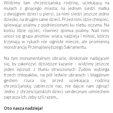
Widzimy tam chrześcijańską rodzinę, uciekającą na
mułach z ginącego miasta; na jednym siedzi matka
z dwojgiem dzieci u piersi, za nimi siedzi jeszcze jedno
dziecko, na drugim same dzieci. Przed nimi idzie chłopiec,
śpiewając psalmy z podniesionymi ku niebu oczyma. Na
końcu idzie ojciec; również śpiewa psalmy. Nad nimi
unosi się grupa aniołów: wiara, nadzieja i miłość, którzy
trzymają w rękach nie ogniste miecze, ale promienną
monstrancję Przenajświętszego Sakramentu.
Na tym monumentalnym obrazie, doskonale nadającym
się, by zakończyć dzisiejsze kazanie – widzimy jeszcze
jeden epizod: z tłumu strwożonych Żydów wybiega
trzech chłopaków, na pół ledwie ubranych i błagalnym
gestem rzuca się przed uciekającą rodziną
chrześcijańską: zabierzcie nas, nie dajcie nam zginąć!
Jedno z chrześcijańskich dzieci serdecznym uśmiechem
zaprasza ich, żeby szli razem...
Oto nasza nadzieja!