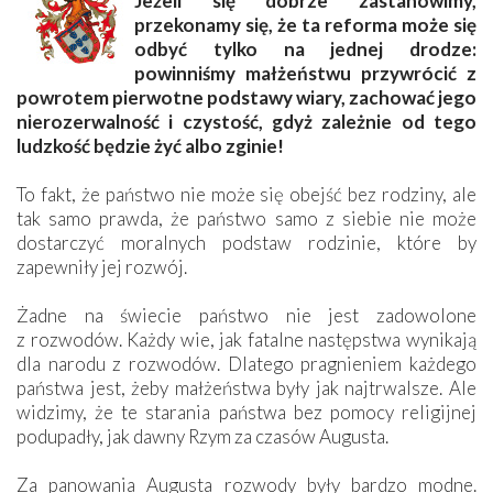
Jeżeli się dobrze zastanowimy,
przekonamy się, że ta reforma może się
odbyć tylko na jednej drodze:
powinniśmy małżeństwu przywrócić z
powrotem pierwotne podstawy wiary, zachować jego
nierozerwalność i czystość, gdyż zależnie od tego
ludzkość będzie żyć albo zginie!
To fakt, że państwo nie może się obejść bez rodziny, ale
tak samo prawda, że państwo samo z siebie nie może
dostarczyć moralnych podstaw rodzinie, które by
zapewniły jej rozwój.
Żadne na świecie państwo nie jest zadowolone
z rozwodów. Każdy wie, jak fatalne następstwa wynikają
dla narodu z rozwodów. Dlatego pragnieniem każdego
państwa jest, żeby małżeństwa były jak najtrwalsze. Ale
widzimy, że te starania państwa bez pomocy religijnej
podupadły, jak dawny Rzym za czasów Augusta.
Za panowania Augusta rozwody były bardzo modne.