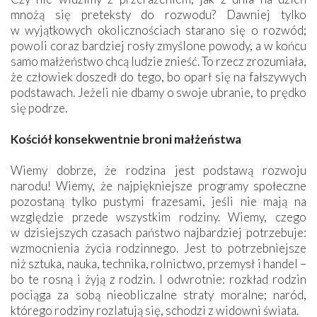
mnożą się preteksty do rozwodu? Dawniej tylko
w wyjątkowych okolicznościach starano się o rozwód;
powoli coraz bardziej rosły zmyślone powody, a w końcu
samo małżeństwo chcą ludzie znieść. To rzecz zrozumiała,
że człowiek doszedł do tego, bo oparł się na fałszywych
podstawach. Jeżeli nie dbamy o swoje ubranie, to prędko
się podrze.
Kościół konsekwentnie broni małżeństwa
Wiemy dobrze, że rodzina jest podstawą rozwoju
narodu! Wiemy, że najpiękniejsze programy społeczne
pozostaną tylko pustymi frazesami, jeśli nie mają na
względzie przede wszystkim rodziny. Wiemy, czego
w dzisiejszych czasach państwo najbardziej potrzebuje:
wzmocnienia życia rodzinnego. Jest to potrzebniejsze
niż sztuka, nauka, technika, rolnictwo, przemysł i handel –
bo te rosną i żyją z rodzin. I odwrotnie: rozkład rodzin
pociąga za sobą nieobliczalne straty moralne; naród,
którego rodziny rozlatują się, schodzi z widowni świata.