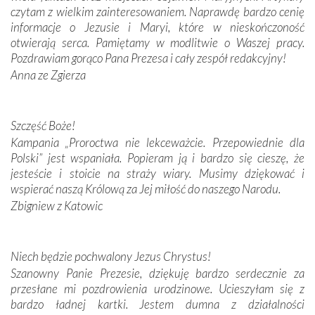
czytam z wielkim zainteresowaniem. Naprawdę bardzo cenię
Modliliśmy się przy ich grobach. Odprawiliśmy Drogę
informacje o Jezusie i Maryi, które w nieskończoność
Krzyżową w ich rodzinnych stronach, odwiedziliśmy
otwierają serca. Pamiętamy w modlitwie o Waszej pracy.
domy, w których żyli.
Pozdrawiam gorąco Pana Prezesa i cały zespół redakcyjny!
Anna ze Zgierza
W miejscu objawień Matki Bożej zapaliliśmy świece
przywiezione wraz z intencjami powierzonymi nam przez
Darczyńców w ramach akcji „Twoje światło w Fatimie”.
Podczas tej kilkudniowej wyprawy na każdym kroku
Szczęść Boże!
spotykaliśmy się z serdeczną otwartością
Kampania „Proroctwa nie lekceważcie. Przepowiednie dla
Portugalczyków. Podziwialiśmy ich ludową sztukę i
Polski” jest wspaniała. Popieram ją i bardzo się cieszę, że
zwyczaje. Mimo że nasze kraje są od siebie bardzo
jesteście i stoicie na straży wiary. Musimy dziękować i
oddalone, w żaden sposób nie czuliśmy się obco.
wspierać naszą Królową za Jej miłość do naszego Narodu.
Sprawiła to oczywiście sama Matka Boża, ale też
Zbigniew z Katowic
kulturowa bliskość biorąca swój początek w naszej
wspólnej wierze. Podczas wyjazdów do historycznych
miejsc, które znalazły się na trasie naszej pielgrzymki,
Niech będzie pochwalony Jezus Chrystus!
mieliśmy okazję przekonać się, że Maryja swoją opieką
Szanowny Panie Prezesie, dziękuję bardzo serdecznie za
otacza nie tylko nasz naród, lecz wszystkie nacje, które
przesłane mi pozdrowienia urodzinowe. Ucieszyłam się z
się Jej ufnie oddają, a także każdą osobę, która zawierza
bardzo ładnej kartki. Jestem dumna z działalności
Jej siebie oraz swych bliskich.