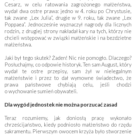
Cesarz, w celu ratowania zagrożonego małżeństwa,
wydał dwa ostre prawa: jedno w 4. roku po Chrystusie,
tak zwane „Lex Julia”, drugie w 9. roku, tak zwane „Lex
Poppaea”. Jednocześnie wyznaczył nagrody dla licznych
rodzin, z drugiej strony nakładał kary na tych, którzy nie
chcieli wstępować w związki małżeńskie i na bezdzietne
małżeństwa.
Jaki był tego skutek? Żaden! Nic nie pomogło. Dlaczego?
Posłuchajmy, co odpowie historyk. Ten sam August, który
wydał te ostre przepisy, sam żył w nielegalnym
małżeństwie i przez to dał wymowne świadectwo, że
prawa państwowe chybiają celu, jeśli chodzi
o wychowanie sumień obywateli.
Dla wygód jednostek nie można porzucać zasad
Teraz rozumiemy, jak doniosłą pracę wykonało
chrześcijaństwo, kiedy podniosło małżeństwo do rzędu
sakramentu. Pierwszym owocem krzyża było stworzenie