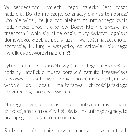
W serdecznym uśmiechu tego dziecka jest nasza
nadzieja! Bo kto nie czuje, co znaczy dla nas ten obraz?
Kto nie widzi, że już nad niebem zbuntowanego życia
rodzinnego unosi się gniew Boży? Kto nie słyszy, jak
trzeszczą i walą się silne ongiś mury świątyni ogniska
domowego, grzebiąc pod gruzami wartości nasze: cnotę,
szczęście, kulturę – wszystko, co człowiek pięknego
i wielkiego stworzył na ziemi?!
Tylko jeden jest sposób wyjścia z tego nieszczęścia:
rodziny katolickie muszą porzucić zatrute trzęsawiska
fałszywych haseł i wypaczonych pojęć moralnych, muszą
wrócić do ideału małżeństwa chrześcijańskiego
i rozniecać go po całym świecie.
Niczego więcej dziś nie potrzebujemy, tylko
chrześcijańskich rodzin. Jeśli świat ma uniknąć zagłady, to
uratuje go chrześcijańska rodzina.
Rodzina, która daje czyste panny i szlachetnych