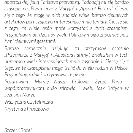
apostolskiej, jaką Państwo prowadzą. Podobają mi się bardzo
czasopisma „Przymierze z Maryją” i „Apostoł Fatimy”. Cieszę
Dzieje Portugalii to również historia wierności Bogu i
się z tego, że mogę w nich znaleźć wiele bardzo ciekawych
odstępstw, także w życiu władców. Trudne momenty w
artykułów poruszających interesujące mnie tematy. Cieszę się
wymiarze tak osobistym, jak i zbiorowym, przypominają o
z tego, że wiele osób może korzystać z tych czasopism.
konieczności ciągłego zabiegania o własną duszę i o łaskę
Pragnęłabym bardzo, aby wielu Polaków mogło zapoznać się z
Opatrzności. Wierność przynosi pomyślność –
tymi ciekawymi gazetami.
przynajmniej w życiu duchowym. Odstępstwo owocuje
Bardzo serdecznie dziękuję za otrzymane ostatnio
nieszczęściem i śmiercią. Te uniwersalne prawdy
„Przymierze z Maryją” i „Apostoła Fatimy”. Znalazłam w tych
przychodziły na myśl, gdy słuchaliśmy opowieści
numerach wiele interesujących mnie zagadnień. Cieszę się z
przewodników o portugalskich monarchach i wodzach,
tego, że te czasopisma mogą trafić do wielu rodzin w Polsce.
zwycięskich bitwach i nieszczęśliwych losach grzesznych
Pragnęłabym dalej otrzymywać te pisma.
kochanków.
Pozdrawiam Maryję Naszą Królową. Życzę Panu i
współpracownikom dużo zdrowia i wielu łask Bożych w
Byli tym razem pośród Apostołów Fatimy reprezentanci
Jezusie i Maryi.
każdego spośród żyjących pokoleń. Najmłodszy uczestnik
Wdzięczna Czytelniczka
liczył sobie 13 lat, zaś senior, pan Zdzisław – już 94.
–
Krystyna z Pruszkowa
Całe życie marzyłem, by tu przyjechać
– przyznał w
rozmowie.
Nasza pielgrzymka nie byłaby tak bogata w duchową treść
Szczęść Boże!