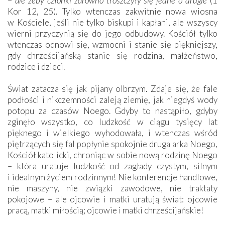
–
ale żeby członki zarówno troszczyły się jedne o drugie
(1
Kor 12, 25). Tylko wtenczas zakwitnie nowa wiosna
w Kościele, jeśli nie tylko biskupi i kapłani, ale wszyscy
wierni przyczynią się do jego odbudowy. Kościół tylko
wtenczas odnowi się, wzmocni i stanie się piękniejszy,
gdy chrześcijańską stanie się rodzina, małżeństwo,
rodzice i dzieci.
Świat zatacza się jak pijany olbrzym. Zdaje się, że fale
podłości i nikczemności zaleją ziemię, jak niegdyś wody
potopu za czasów Noego. Gdyby to nastąpiło, gdyby
zginęło wszystko, co ludzkość w ciągu tysięcy lat
pięknego i wielkiego wyhodowała, i wtenczas wśród
piętrzących się fal popłynie spokojnie druga arka Noego,
Kościół katolicki, chroniąc w sobie nową rodzinę Noego
– która uratuje ludzkość od zagłady czystym, silnym
i idealnym życiem rodzinnym! Nie konferencje handlowe,
nie maszyny, nie związki zawodowe, nie traktaty
pokojowe – ale ojcowie i matki uratują świat: ojcowie
pracą, matki miłością; ojcowie i matki chrześcijańskie!