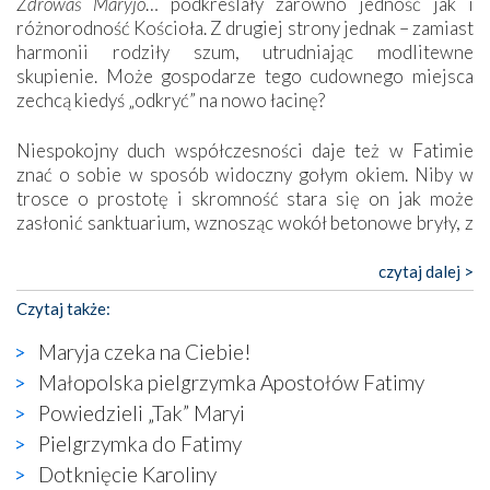
Zdrowaś Maryjo
… podkreślały zarówno jedność jak i
różnorodność Kościoła. Z drugiej strony jednak – zamiast
harmonii rodziły szum, utrudniając modlitewne
skupienie. Może gospodarze tego cudownego miejsca
zechcą kiedyś „odkryć” na nowo łacinę?
Niespokojny duch współczesności daje też w Fatimie
znać o sobie w sposób widoczny gołym okiem. Niby w
trosce o prostotę i skromność stara się on jak może
zasłonić sanktuarium, wznosząc wokół betonowe bryły, z
których niektóre nawet zostały poświęcone jako miejsca
katolickiego kultu. Tylko co wspólnego z żywą,
czytaj dalej >
autentyczną wiarą mogą mieć płaskie, szare bunkry albo
Czytaj także:
kaplice, w których Tabernakulum przypomina bardziej
skrzynkę na narzędzia? Albo co powiedzieć o ustawionym
Maryja czeka na Ciebie!
tuż przy nowej bazylice wielkim krzyżu, na którym
Małopolska pielgrzymka Apostołów Fatimy
zamiast Chrystusa umieszczono dziwaczną postać jakby
Powiedzieli „Tak” Maryi
wyjętą ze starożytnych hieroglifów? W kulturowym
kontekście naszych czasów to raczej karykatura niż godny
Pielgrzymka do Fatimy
wizerunek Zbawiciela…
Dotknięcie Karoliny
Zatem nawet w bezpośrednim otoczeniu sanktuarium