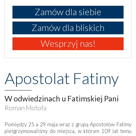
Zamów dla siebie
Zamów dla bliskich
Wesprzyj nas!
Apostolat Fatimy
W odwiedzinach u Fatimskiej Pani
Roman Motoła
Pomiędzy 25 a 29 maja wraz z grupą Apostołów Fatimy
pielgrzymowaliśmy do miejsca, w którym 109 lat temu