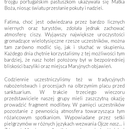
trojgu portugalskim pastuszkom ukazywała się Matka
Boża, niosąc światu przesłanie pokuty i nadziei.
Fatima, choć jest odwiedzana przez bardzo licznych
wiernych oraz turystów, zdołała jednak zachować
atmosferę ciszy. Wyjąwszy największe uroczystości
gromadzące wielotysięczne rzesze uczestników, można
tam zarówno modlić się, jak i słuchać w skupieniu.
Każdego dnia chętnie korzystaliśmy z tej możliwości tym
bardziej, że nasz hotel położony był w bezpośredniej
bliskości bazyliki oraz miejsca Maryjnych objawień.
Codziennie uczestniczyliśmy też w tradycyjnych
nabożeństwach i procesjach na olbrzymim placu przed
sanktuarium. W trakcie trzeciego wieczoru
przedstawiciele naszej grupy mieli zaszczytną okazję
prowadzić fragment modlitwy. W pamięci uczestników
pozostanie z pewnością atmosfera towarzysząca tym
różańcowym spotkaniom. Wypowiadane przez setki
pielgrzymów w różnych językach wezwania
Ojcze nasz
… i