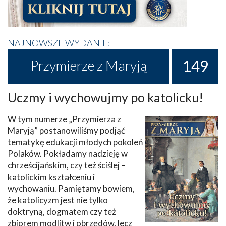
NAJNOWSZE WYDANIE:
149
Przymierze z Maryją
Uczmy i wychowujmy po katolicku!
W tym numerze „Przymierza z
Maryją” postanowiliśmy podjąć
tematykę edukacji młodych pokoleń
Polaków. Pokładamy nadzieję w
chrześcijańskim, czy też ściślej –
katolickim kształceniu i
wychowaniu. Pamiętamy bowiem,
że katolicyzm jest nie tylko
doktryną, dogmatem czy też
zbiorem modlitw i obrzędów, lecz