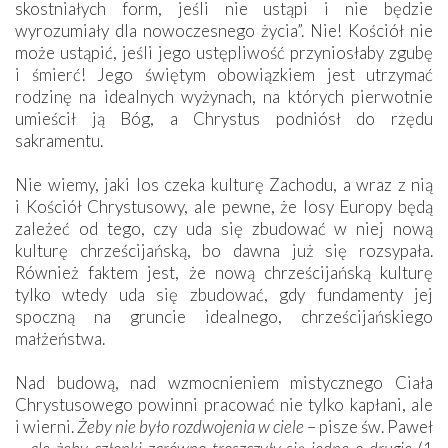
skostniałych form, jeśli nie ustąpi i nie będzie
wyrozumiały dla nowoczesnego życia”. Nie! Kościół nie
może ustąpić, jeśli jego ustępliwość przyniosłaby zgubę
i śmierć! Je­go świętym obowiązkiem jest utrzymać
rodzinę na idealnych wyżynach, na których pierwotnie
umieścił ją Bóg, a Chrystus podniósł do rzędu
sakramentu.
Nie wiemy, jaki los czeka kulturę Zachodu, a wraz z nią
i Kościół Chrystusowy, ale pewne, że losy Europy będą
zależeć od tego, czy uda się zbudować w niej nową
kulturę chrześcijańską, bo dawna już się rozsypała.
Również faktem jest, że nową chrześcijańską kulturę
tylko wtedy uda się zbudować, gdy fundamenty jej
spoczną na gruncie idealnego, chrześcijańskiego
małżeństwa.
Nad budową, nad wzmocnieniem mistycznego Ciała
Chrystusowego powinni pracować nie tylko kapłani, ale
i wierni.
Żeby nie było rozdwojenia w ciele
– pisze św. Paweł