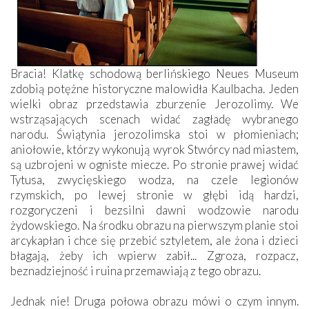
Bracia! Klatkę schodową berlińskiego Neues Museum
zdobią potężne historyczne malowidła Kaulbacha. Jeden
wielki obraz przedstawia zburzenie Jerozolimy. We
wstrząsających scenach widać zagładę wybranego
narodu. Świątynia jerozolimska stoi w płomieniach;
aniołowie, którzy wykonują wyrok Stwórcy nad miastem,
są uzbrojeni w ogniste miecze. Po stronie prawej widać
Tytusa, zwycięskiego wodza, na czele legionów
rzymskich, po lewej stronie w głębi idą hardzi,
rozgoryczeni i bezsilni dawni wodzowie narodu
żydowskiego. Na środku obrazu na pierwszym planie stoi
arcykapłan i chce się przebić sztyletem, ale żona i dzieci
błagają, żeby ich wpierw zabił... Zgroza, rozpacz,
beznadziejność i ruina przemawiają z tego obrazu.
Jednak nie! Druga połowa obrazu mówi o czym innym.