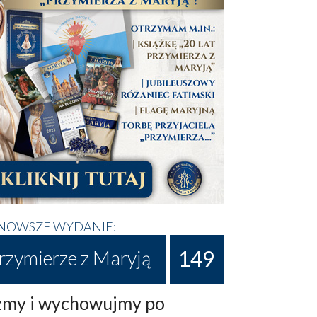
NOWSZE WYDANIE:
149
rzymierze z Maryją
my i wychowujmy po