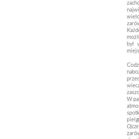
zac
naj
wiel
zarów
Każd
możli
był 
miej
Codzi
nabo
prze
wiec
zaszc
W pa
atmo
spo
piel
Ojcz
zarów