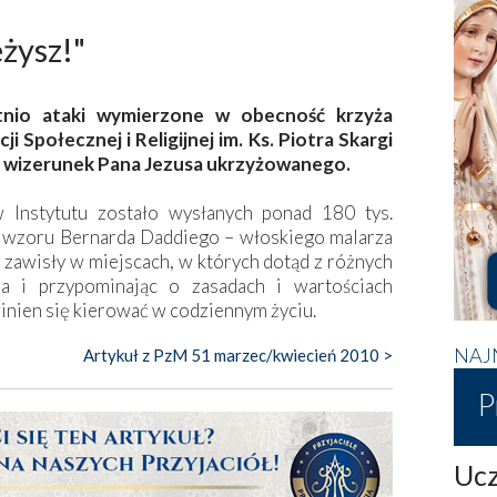
żysz!"
atnio ataki wymierzone w obecność krzyża
 Społecznej i Religijnej im. Ks. Piotra Skargi
 wizerunek Pana Jezusa ukrzyżowanego.
 Instytutu zostało wysłanych ponad 180 tys.
 wzoru Bernarda Daddiego – włoskiego malarza
e zawisły w miejscach, w których dotąd z różnych
a i przypominając o zasadach i wartościach
winien się kierować w codziennym życiu.
NAJ
Artykuł z PzM 51 marzec/kwiecień 2010 >
P
Ucz