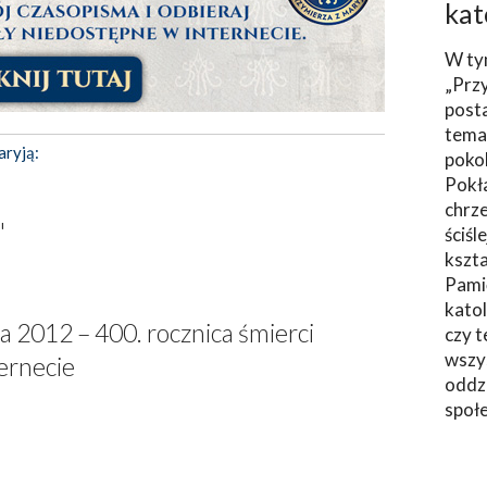
kat
W ty
„Prz
post
tema
aryją:
poko
Pokł
chrze
"
ściśl
kszta
Pami
katol
ia 2012 – 400. rocznica śmierci
czy t
wszys
ernecie
oddzi
społ