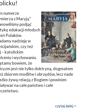
olicku!
m numerze
ymierza z Maryją”
anowiliśmy podjąć
tykę edukacji młodych
leń Polaków.
adamy nadzieję w
ścijańskim, czy też
ej – katolickim
łceniu i wychowaniu.
ętamy bowiem, że
icyzm jest nie tylko doktryną, dogmatem
eż zbiorem modlitw i obrzędów, lecz nade
tko żywą relacją z Bogiem i powinien
aływać na całe państwo i całe
eczeństwo.
czytaj dalej >