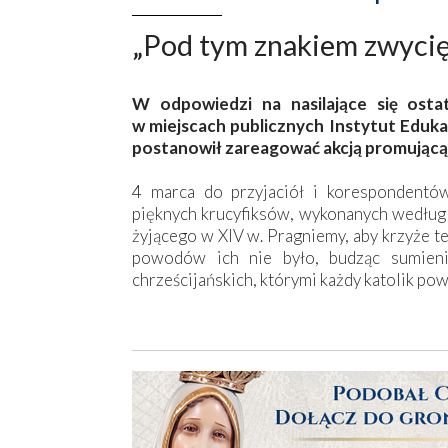
„Pod tym znakiem zwycię
W odpowiedzi na nasilające się ost
w miejscach publicznych Instytut Edukacji
postanowił zareagować akcją promującą
4 marca do przyjaciół i korespondentów
pięknych krucyfiksów, wykonanych według
żyjącego w XIV w. Pragniemy, aby krzyże t
powodów ich nie było, budząc sumieni
chrześcijańskich, którymi każdy katolik po