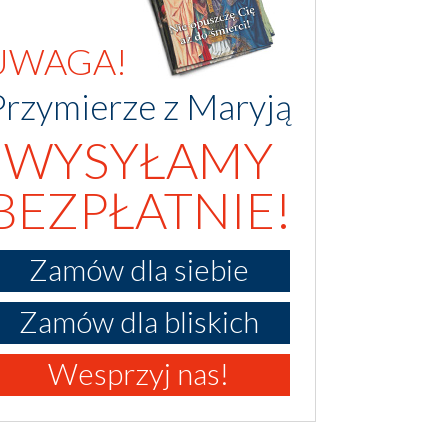
UWAGA!
Przymierze z Maryją
WYSYŁAMY
BEZPŁATNIE!
Zamów dla siebie
Zamów dla bliskich
Wesprzyj nas!