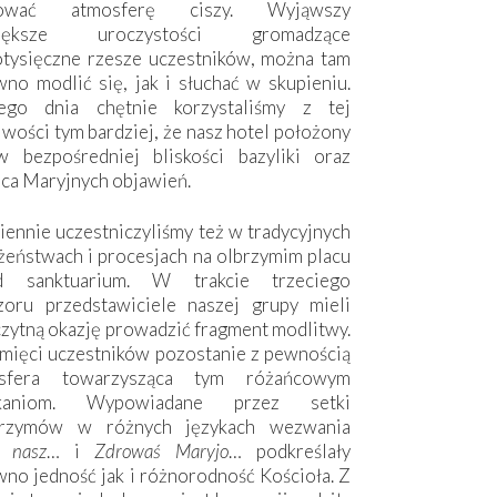
hować atmosferę ciszy. Wyjąwszy
większe uroczystości gromadzące
otysięczne rzesze uczestników, można tam
no modlić się, jak i słuchać w skupieniu.
ego dnia chętnie korzystaliśmy z tej
wości tym bardziej, że nasz hotel położony
w bezpośredniej bliskości bazyliki oraz
sca Maryjnych objawień.
ennie uczestniczyliśmy też w tradycyjnych
żeństwach i procesjach na olbrzymim placu
d sanktuarium. W trakcie trzeciego
zoru przedstawiciele naszej grupy mieli
zytną okazję prowadzić fragment modlitwy.
mięci uczestników pozostanie z pewnością
sfera towarzysząca tym różańcowym
tkaniom. Wypowiadane przez setki
grzymów w różnych językach wezwania
e nasz
… i
Zdrowaś Maryjo
… podkreślały
no jedność jak i różnorodność Kościoła. Z