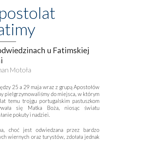
postolat
atimy
dwiedzinach u Fatimskiej
i
an Motoła
ędzy 25 a 29 maja wraz z grupą Apostołów
my pielgrzymowaliśmy do miejsca, w którym
lat temu trojgu portugalskim pastuszkom
ywała się Matka Boża, niosąc światu
łanie pokuty i nadziei.
ma, choć jest odwiedzana przez bardzo
ych wiernych oraz turystów, zdołała jednak