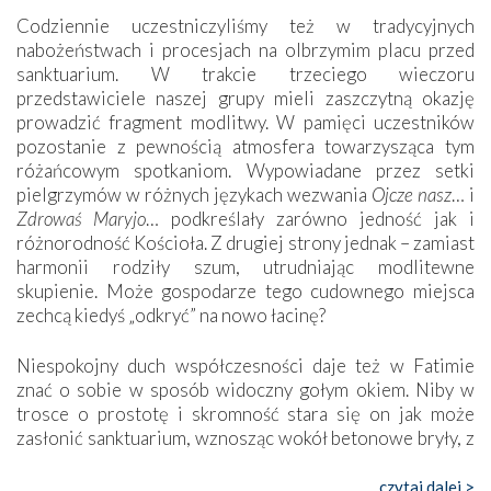
Codziennie uczestniczyliśmy też w tradycyjnych
nabożeństwach i procesjach na olbrzymim placu przed
sanktuarium. W trakcie trzeciego wieczoru
przedstawiciele naszej grupy mieli zaszczytną okazję
prowadzić fragment modlitwy. W pamięci uczestników
pozostanie z pewnością atmosfera towarzysząca tym
różańcowym spotkaniom. Wypowiadane przez setki
pielgrzymów w różnych językach wezwania
Ojcze nasz
… i
Zdrowaś Maryjo
… podkreślały zarówno jedność jak i
różnorodność Kościoła. Z drugiej strony jednak – zamiast
harmonii rodziły szum, utrudniając modlitewne
skupienie. Może gospodarze tego cudownego miejsca
zechcą kiedyś „odkryć” na nowo łacinę?
Niespokojny duch współczesności daje też w Fatimie
znać o sobie w sposób widoczny gołym okiem. Niby w
trosce o prostotę i skromność stara się on jak może
zasłonić sanktuarium, wznosząc wokół betonowe bryły, z
których niektóre nawet zostały poświęcone jako miejsca
katolickiego kultu. Tylko co wspólnego z żywą,
czytaj dalej >