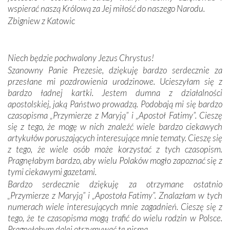
oddalone, w żaden sposób nie czuliśmy się obco.
wspierać naszą Królową za Jej miłość do naszego Narodu.
Sprawiła to oczywiście sama Matka Boża, ale też
Zbigniew z Katowic
kulturowa bliskość biorąca swój początek w naszej
wspólnej wierze. Podczas wyjazdów do historycznych
miejsc, które znalazły się na trasie naszej pielgrzymki,
Niech będzie pochwalony Jezus Chrystus!
mieliśmy okazję przekonać się, że Maryja swoją opieką
Szanowny Panie Prezesie, dziękuję bardzo serdecznie za
otacza nie tylko nasz naród, lecz wszystkie nacje, które
przesłane mi pozdrowienia urodzinowe. Ucieszyłam się z
się Jej ufnie oddają, a także każdą osobę, która zawierza
bardzo ładnej kartki. Jestem dumna z działalności
Jej siebie oraz swych bliskich.
apostolskiej, jaką Państwo prowadzą. Podobają mi się bardzo
czasopisma „Przymierze z Maryją” i „Apostoł Fatimy”. Cieszę
Dzieje Portugalii to również historia wierności Bogu i
się z tego, że mogę w nich znaleźć wiele bardzo ciekawych
odstępstw, także w życiu władców. Trudne momenty w
artykułów poruszających interesujące mnie tematy. Cieszę się
wymiarze tak osobistym, jak i zbiorowym, przypominają o
z tego, że wiele osób może korzystać z tych czasopism.
konieczności ciągłego zabiegania o własną duszę i o łaskę
Pragnęłabym bardzo, aby wielu Polaków mogło zapoznać się z
Opatrzności. Wierność przynosi pomyślność –
tymi ciekawymi gazetami.
przynajmniej w życiu duchowym. Odstępstwo owocuje
Bardzo serdecznie dziękuję za otrzymane ostatnio
nieszczęściem i śmiercią. Te uniwersalne prawdy
„Przymierze z Maryją” i „Apostoła Fatimy”. Znalazłam w tych
przychodziły na myśl, gdy słuchaliśmy opowieści
numerach wiele interesujących mnie zagadnień. Cieszę się z
przewodników o portugalskich monarchach i wodzach,
tego, że te czasopisma mogą trafić do wielu rodzin w Polsce.
zwycięskich bitwach i nieszczęśliwych losach grzesznych
Pragnęłabym dalej otrzymywać te pisma.