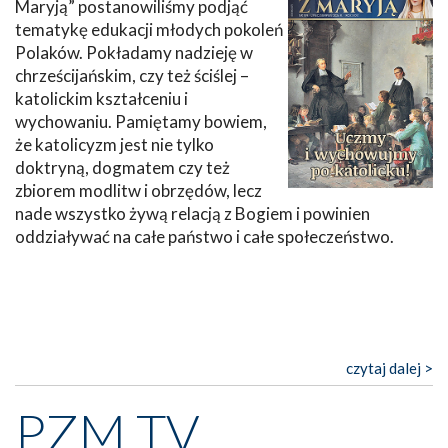
Maryją” postanowiliśmy podjąć
tematykę edukacji młodych pokoleń
Polaków. Pokładamy nadzieję w
chrześcijańskim, czy też ściślej –
katolickim kształceniu i
wychowaniu. Pamiętamy bowiem,
że katolicyzm jest nie tylko
doktryną, dogmatem czy też
zbiorem modlitw i obrzędów, lecz
nade wszystko żywą relacją z Bogiem i powinien
oddziaływać na całe państwo i całe społeczeństwo.
czytaj dalej >
PZM TV