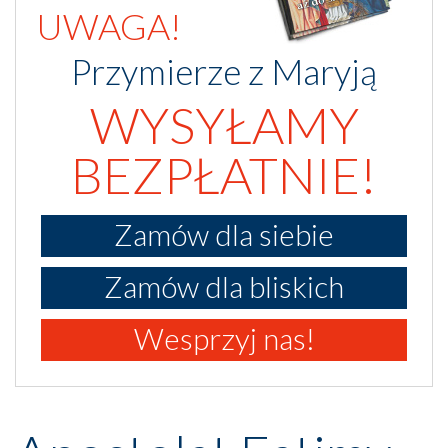
UWAGA!
Przymierze z Maryją
WYSYŁAMY
BEZPŁATNIE!
Zamów dla siebie
Zamów dla bliskich
Wesprzyj nas!