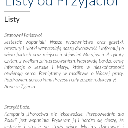
Opatrznościową pomoc w wygranej bitwie o
niepodległość kraju. Zachwyt budziła potężna, a zarazem
misterna architektura tych monumentalnych dzieł,
Listy
wspaniałe zdobienia, dbałość ich twórców o detale,
połączenie talentów z wytrwałością i pracowitością
Szanowni Państwo!
budowniczych.
Jesteście wspaniali! Wasze wydawnictwa oraz gazetki,
broszury i ulotki wzmacniają naszą duchowość i informują o
Podążyliśmy też śladami fatimskich wizjonerów – Łucji
wielu faktach oraz miejscach objawień Maryjnych. Artykuły
dos Santos oraz świętych Hiacynty i Franciszka Marto.
czytam z wielkim zainteresowaniem. Naprawdę bardzo cenię
Modliliśmy się przy ich grobach. Odprawiliśmy Drogę
informacje o Jezusie i Maryi, które w nieskończoność
Krzyżową w ich rodzinnych stronach, odwiedziliśmy
otwierają serca. Pamiętamy w modlitwie o Waszej pracy.
domy, w których żyli.
Pozdrawiam gorąco Pana Prezesa i cały zespół redakcyjny!
Anna ze Zgierza
W miejscu objawień Matki Bożej zapaliliśmy świece
przywiezione wraz z intencjami powierzonymi nam przez
Darczyńców w ramach akcji „Twoje światło w Fatimie”.
Podczas tej kilkudniowej wyprawy na każdym kroku
Szczęść Boże!
spotykaliśmy się z serdeczną otwartością
Kampania „Proroctwa nie lekceważcie. Przepowiednie dla
Portugalczyków. Podziwialiśmy ich ludową sztukę i
Polski” jest wspaniała. Popieram ją i bardzo się cieszę, że
zwyczaje. Mimo że nasze kraje są od siebie bardzo
jesteście i stoicie na straży wiary. Musimy dziękować i