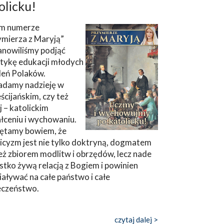
olicku!
m numerze
ymierza z Maryją”
anowiliśmy podjąć
tykę edukacji młodych
leń Polaków.
adamy nadzieję w
ścijańskim, czy też
ej – katolickim
łceniu i wychowaniu.
ętamy bowiem, że
icyzm jest nie tylko doktryną, dogmatem
eż zbiorem modlitw i obrzędów, lecz nade
tko żywą relacją z Bogiem i powinien
aływać na całe państwo i całe
eczeństwo.
czytaj dalej >