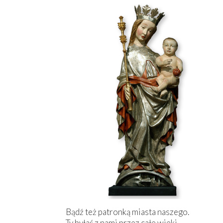
Bądź też patronką miasta naszego.
Ty byłaś z nami przez całe wieki,