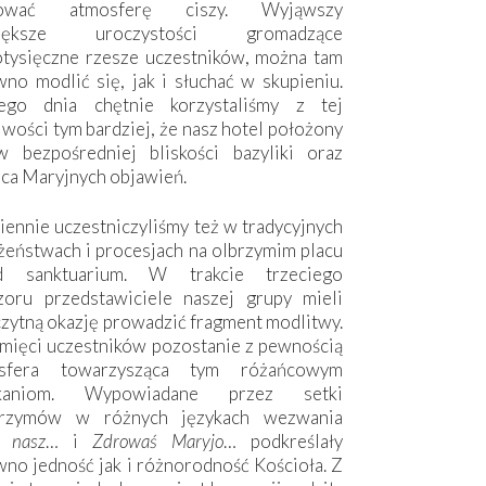
hować atmosferę ciszy. Wyjąwszy
większe uroczystości gromadzące
otysięczne rzesze uczestników, można tam
no modlić się, jak i słuchać w skupieniu.
ego dnia chętnie korzystaliśmy z tej
wości tym bardziej, że nasz hotel położony
w bezpośredniej bliskości bazyliki oraz
sca Maryjnych objawień.
ennie uczestniczyliśmy też w tradycyjnych
żeństwach i procesjach na olbrzymim placu
d sanktuarium. W trakcie trzeciego
zoru przedstawiciele naszej grupy mieli
zytną okazję prowadzić fragment modlitwy.
mięci uczestników pozostanie z pewnością
sfera towarzysząca tym różańcowym
tkaniom. Wypowiadane przez setki
grzymów w różnych językach wezwania
e nasz
… i
Zdrowaś Maryjo
… podkreślały
no jedność jak i różnorodność Kościoła. Z