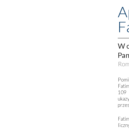
A
F
W o
Pan
Rom
Pomi
Fati
109 
ukaz
przes
Fati
liczn