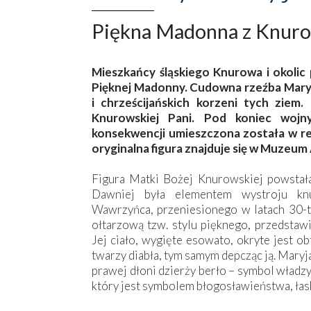
Piękna Madonna z Knur
Mieszkańcy śląskiego Knurowa i okolic 
Pięknej Madonny. Cudowna rzeźba Mary
i chrześcijańskich korzeni tych ziem.
Knurowskiej Pani. Pod koniec wojn
konsekwencji umieszczona została w re
oryginalna figura znajduje się w Muzeum
Figura Matki Bożej Knurowskiej powstał
Dawniej była elementem wystroju kn
Wawrzyńca, przeniesionego w latach 30-t
ołtarzową tzw. stylu pięknego, przedstawi
Jej ciało, wygięte esowato, okryte jest o
twarzy diabła, tym samym depcząc ją. Maryj
prawej dłoni dzierży berło – symbol władz
który jest symbolem błogosławieństwa, łas