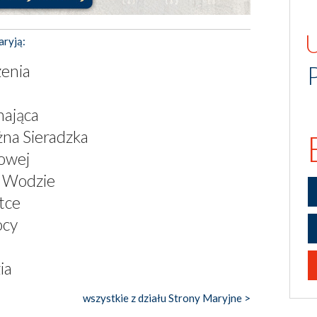
aryją:
enia
hająca
żna Sieradzka
owej
j Wodzie
tce
ocy
ia
wszystkie z działu Strony Maryjne >