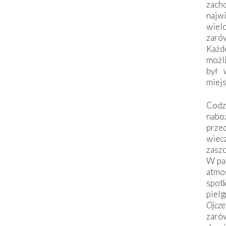
zac
naj
wiel
zarów
Każd
możli
był 
miej
Codzi
nabo
prze
wiec
zaszc
W pa
atmo
spo
piel
Ojcz
zarów