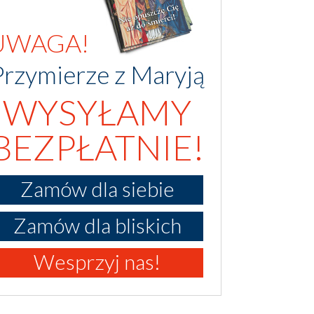
UWAGA!
Przymierze z Maryją
WYSYŁAMY
BEZPŁATNIE!
Zamów dla siebie
Zamów dla bliskich
Wesprzyj nas!