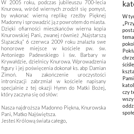
W 2005 roku, podczas jubileuszu 700-lecia
kat
Knurowa, wśród wiernych zrodził się pomysł,
by wykonać wierną replikę rzeźby Pięknej
W ty
Madonny i sprowadzić ją z powrotem do miasta.
„Prz
Dzięki ofiarności mieszkańców wierna kopia
post
Knurowskiej Pani, zwanej również „Najstarszą
tema
Ślązaczką” 6 czerwca 2009 roku znalazła swe
poko
honorowe miejsce w kościele pw. św.
Pokł
Antoniego Padewskiego i św. Barbary w
chrze
Krywałdzie, dzielnicy Knurowa. Wprowadzenia
ściśl
figury i jej poświęcenia dokonał ks. abp Damian
kszta
Zimoń. Na zakończenie uroczystości
Pami
intronizacji zabrzmiał w kościele napisany
katol
specjalnie z tej okazji Hymn do Matki Bożej,
czy t
który zaczyna się od słów:
wszys
oddzi
Nasza najdroższa Madonno Piękna, Knurowska
społ
Pani, Matko Najświętsza.
Jesteś Królową świata całego,