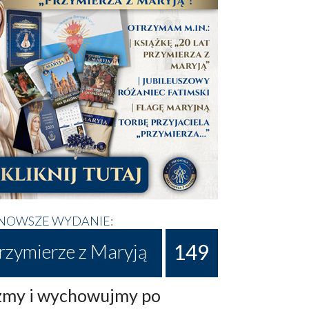
NOWSZE WYDANIE:
149
rzymierze z Maryją
my i wychowujmy po