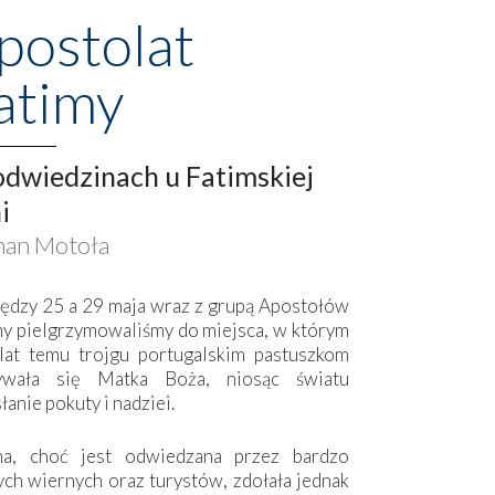
postolat
atimy
dwiedzinach u Fatimskiej
i
an Motoła
ędzy 25 a 29 maja wraz z grupą Apostołów
my pielgrzymowaliśmy do miejsca, w którym
lat temu trojgu portugalskim pastuszkom
ywała się Matka Boża, niosąc światu
łanie pokuty i nadziei.
ma, choć jest odwiedzana przez bardzo
ych wiernych oraz turystów, zdołała jednak