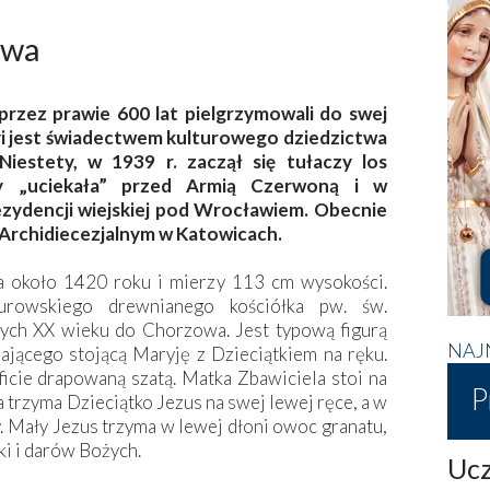
owa
przez prawie 600 lat pielgrzymowali do swej
i jest świadectwem kulturowego dziedzictwa
 Niestety, w 1939 r. zaczął się tułaczy los
y „uciekała” przed Armią Czerwoną i w
zydencji wiejskiej pod Wrocławiem. Obecnie
 Archidiecezjalnym w Katowicach.
a około 1420 roku i mierzy 113 cm wysokości.
urowskiego drewnianego kościółka pw. św.
ych XX wieku do Chorzowa. Jest typową figurą
NAJ
ającego stojącą Maryję z Dzieciątkiem na ręku.
bficie drapowaną szatą. Matka Zbawiciela stoi na
P
a trzyma Dzieciątko Jezus na swej lewej ręce, a w
y. Mały Jezus trzyma w lewej dłoni owoc granatu,
ki i darów Bożych.
Ucz