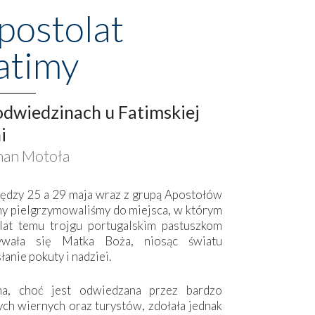
postolat
atimy
dwiedzinach u Fatimskiej
i
an Motoła
ędzy 25 a 29 maja wraz z grupą Apostołów
my pielgrzymowaliśmy do miejsca, w którym
lat temu trojgu portugalskim pastuszkom
ywała się Matka Boża, niosąc światu
łanie pokuty i nadziei.
ma, choć jest odwiedzana przez bardzo
ych wiernych oraz turystów, zdołała jednak