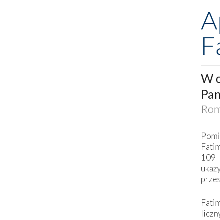
A
F
W o
Pan
Rom
Pomi
Fati
109 
ukaz
przes
Fati
liczn