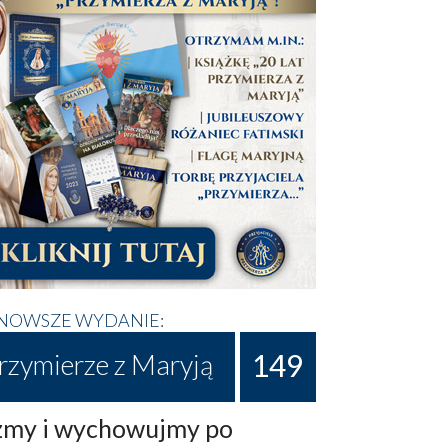
NOWSZE WYDANIE:
149
rzymierze z Maryją
my i wychowujmy po