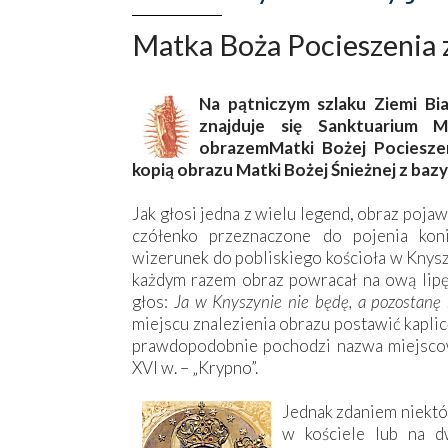
Matka Boża Pocieszenia z
Na pątniczym szlaku Ziemi Bi
znajduje się Sanktuarium 
obrazemMatki Bożej Pocieszen
kopią obrazu Matki Bożej Śnieżnej z bazy
Jak głosi jedna z wielu legend, obraz pojawił
czółenko przeznaczone do pojenia kon
wizerunek do pobliskiego kościoła w Knysz
każdym razem obraz powracał na ową lipę
głos:
Ja w Knyszynie nie będę, a pozostanę
miejscu znalezienia obrazu postawić kaplicę
prawdopodobnie pochodzi nazwa miejscowoś
XVI w. – „Krypno”.
Jednak zdaniem niekt
w kościele lub na d