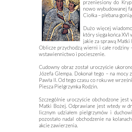
przeniesiony do Krypn
nowo wybudowanej far
Ciołka – plebana gonią
Dużo więcej wiadomo
który sięga końca XVI 
jakie za sprawą Matki 
Oblicze przychodzą wierni i całe rodziny 
wstawiennictwo i pocieszenie.
Cudowny obraz został uroczyście ukoron
Józefa Glempa. Dokonał tego – na mocy z
Pawła II. Od tego czasu co roku we wrześn
Piesza Pielgrzymka Rodzin.
Szczególnie uroczyście obchodzone jest 
Matki Bożej. Odprawiane jest wtedy w d
licznym udziałem pielgrzymów i duchowie
pozostało nadal obchodzenie na kolanach
akcie zawierzenia.