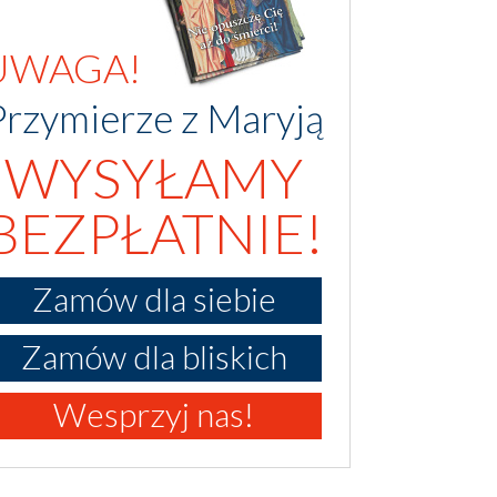
UWAGA!
Przymierze z Maryją
WYSYŁAMY
BEZPŁATNIE!
Zamów dla siebie
Zamów dla bliskich
Wesprzyj nas!