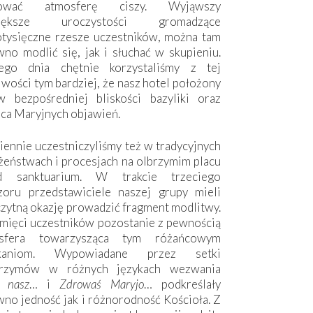
hować atmosferę ciszy. Wyjąwszy
większe uroczystości gromadzące
otysięczne rzesze uczestników, można tam
no modlić się, jak i słuchać w skupieniu.
ego dnia chętnie korzystaliśmy z tej
wości tym bardziej, że nasz hotel położony
w bezpośredniej bliskości bazyliki oraz
sca Maryjnych objawień.
ennie uczestniczyliśmy też w tradycyjnych
żeństwach i procesjach na olbrzymim placu
d sanktuarium. W trakcie trzeciego
zoru przedstawiciele naszej grupy mieli
zytną okazję prowadzić fragment modlitwy.
mięci uczestników pozostanie z pewnością
sfera towarzysząca tym różańcowym
tkaniom. Wypowiadane przez setki
grzymów w różnych językach wezwania
e nasz
… i
Zdrowaś Maryjo
… podkreślały
no jedność jak i różnorodność Kościoła. Z