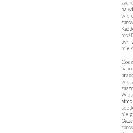
zac
naj
wiel
zarów
Każd
możli
był 
miej
Codzi
nabo
prze
wiec
zaszc
W pa
atmo
spo
piel
Ojcz
zarów