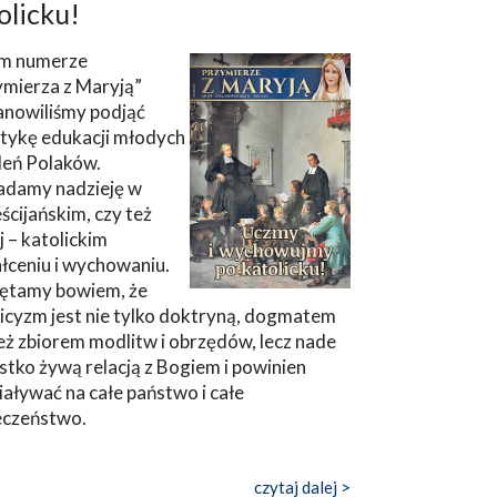
olicku!
m numerze
ymierza z Maryją”
anowiliśmy podjąć
tykę edukacji młodych
leń Polaków.
adamy nadzieję w
ścijańskim, czy też
ej – katolickim
łceniu i wychowaniu.
ętamy bowiem, że
icyzm jest nie tylko doktryną, dogmatem
eż zbiorem modlitw i obrzędów, lecz nade
tko żywą relacją z Bogiem i powinien
aływać na całe państwo i całe
eczeństwo.
czytaj dalej >