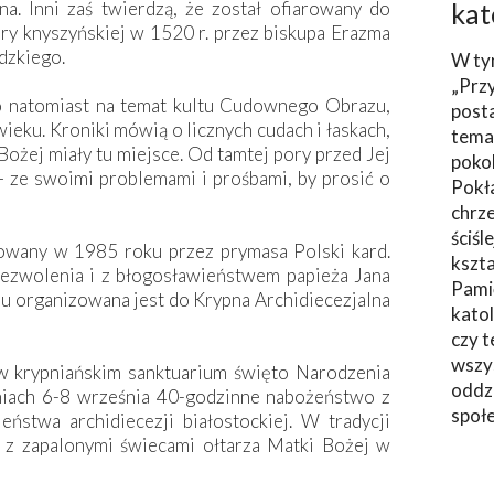
a. Inni zaś twierdzą, że został ofiarowany do
kat
y knyszyńskiej w 1520 r. przez biskupa Erazma
dzkiego.
W ty
„Prz
 natomiast na temat kultu Cudownego Obrazu,
post
wieku. Kroniki mówią o licznych cudach i łaskach,
tema
Bożej miały tu miejsce. Od tamtej pory przed Jej
poko
– ze swoimi problemami i prośbami, by prosić o
Pokł
chrze
ściśl
owany w 1985 roku przez prymasa Polski kard.
kszta
ezwolenia i z błogosławieństwem papieża Jana
Pami
iu organizowana jest do Krypna Archidiecezjalna
katol
czy t
wszys
w krypniańskim sanktuarium święto Narodzenia
oddzi
niach 6-8 września 40-godzinne nabożeństwo z
społ
ństwa archidiecezji białostockiej. W tradycji
 z zapalonymi świecami ołtarza Matki Bożej w