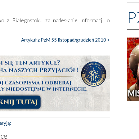
P
ko z Białegostoku za nadesłanie informacji o
Artykuł z PzM 55 listopad/grudzień 2010 >
aryją:
rce