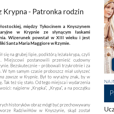
 Krypna - Patronka rodzin
ałostockiej, między Tykocinem a Knyszynem
Maryjne w Krypnie ze słynącym łaskami
ia. Wizerunek powstał w XIII wieku i jest
liki Santa Maria Maggiore w Rzymie.
 się na grubej lipie, pod którą leżała krypa, czyli
i. Miejscowi postanowili przenieść cudowny
ynie. Bezskutecznie – próbowali trzykrotnie i za
. W tym samym czasie proboszcz miał usłyszeć
 na zawsze w Krypnie
. Był to wyraźny znak, by w
NAJ
. Tak też się stało. Od tego miejsca i wydarzenia
ci: najpierw „Krypka”, „Krypa”, a na początku
P
órych historyków obraz mógł być przechowywany
Ucz
worze Radziwiłłów w Knyszynie, skąd został