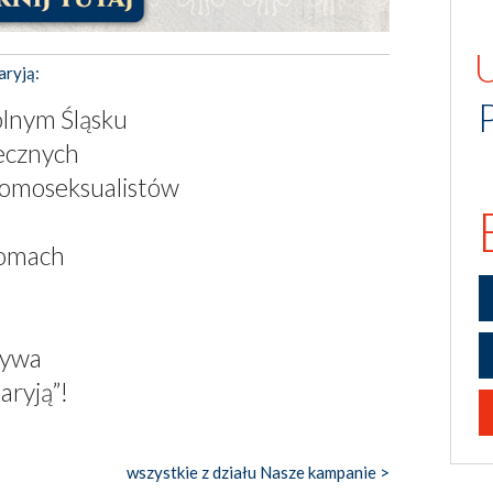
aryją:
olnym Śląsku
łecznych
Homoseksualistów
domach
żywa
aryją”!
wszystkie z działu Nasze kampanie >