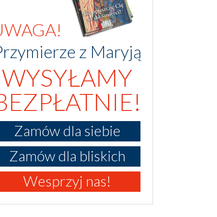
UWAGA!
Przymierze z Maryją
WYSYŁAMY
BEZPŁATNIE!
Zamów dla siebie
Zamów dla bliskich
Wesprzyj nas!