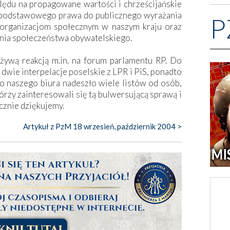
lędu na propagowane wartości i chrześcijańskie
ć podstawowego prawa do publicznego wyrażania
P
 organizacjom społecznym w naszym kraju oraz
nia społeczeństwa obywatelskiego.
żywą reakcją m.in. na forum parlamentu RP. Do
 dwie interpelacje poselskie z LPR i PiS, ponadto
o naszego biura nadeszło wiele listów od osób,
órzy zainteresowali się tą bulwersującą sprawą i
cznie dziękujemy.
Artykuł z PzM 18 wrzesień, październik 2004 >