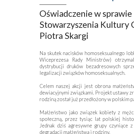
Oświadczenie w sprawie 
Stowarzyszenia Kultury C
Piotra Skargi
Na skutek nacisków homoseksualnego lobby
Wiceprezesa Rady Ministrów) otrzym
dystrybucji druków bezadresowych sprz
legalizacji związków homoseksualnych.
Celem naszej akcji jest obrona małżeńs
dewiacyjnymi związkami. Projekt ustawy z
rodziną został już przedłożony w polskim p
Małżeństwo jako związek kobiety z mężc
społeczną, przez tysiąc lat polskiej hist
Jednak dziś agresywne grupy czyniące z
degradacji małżeństwa i rodziny.