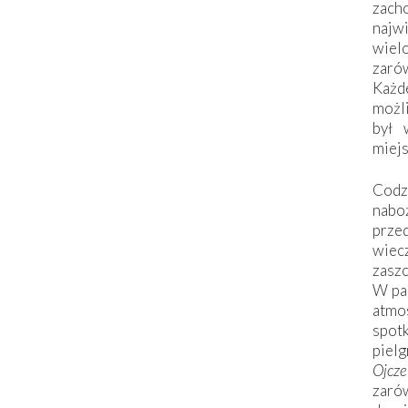
zac
naj
wiel
zarów
Każd
możli
był 
miej
Codzi
nabo
prze
wiec
zaszc
W pa
atmo
spo
piel
Ojcz
zarów