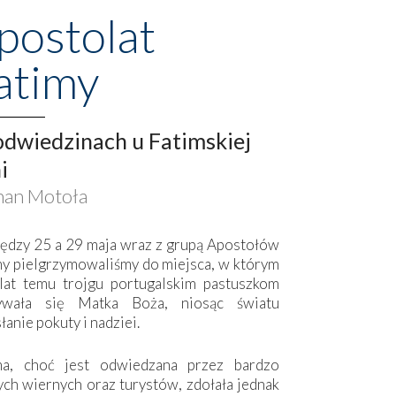
postolat
atimy
dwiedzinach u Fatimskiej
i
an Motoła
ędzy 25 a 29 maja wraz z grupą Apostołów
my pielgrzymowaliśmy do miejsca, w którym
lat temu trojgu portugalskim pastuszkom
ywała się Matka Boża, niosąc światu
łanie pokuty i nadziei.
ma, choć jest odwiedzana przez bardzo
ych wiernych oraz turystów, zdołała jednak