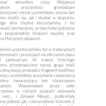
hować atmosferę ciszy. Wyjąwszy
większe uroczystości gromadzące
otysięczne rzesze uczestników, można tam
no modlić się, jak i słuchać w skupieniu.
ego dnia chętnie korzystaliśmy z tej
wości tym bardziej, że nasz hotel położony
w bezpośredniej bliskości bazyliki oraz
sca Maryjnych objawień.
ennie uczestniczyliśmy też w tradycyjnych
żeństwach i procesjach na olbrzymim placu
d sanktuarium. W trakcie trzeciego
zoru przedstawiciele naszej grupy mieli
zytną okazję prowadzić fragment modlitwy.
mięci uczestników pozostanie z pewnością
sfera towarzysząca tym różańcowym
tkaniom. Wypowiadane przez setki
grzymów w różnych językach wezwania
e nasz
… i
Zdrowaś Maryjo
… podkreślały
no jedność jak i różnorodność Kościoła. Z