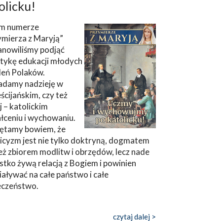
olicku!
m numerze
ymierza z Maryją”
anowiliśmy podjąć
tykę edukacji młodych
leń Polaków.
adamy nadzieję w
ścijańskim, czy też
ej – katolickim
łceniu i wychowaniu.
ętamy bowiem, że
icyzm jest nie tylko doktryną, dogmatem
eż zbiorem modlitw i obrzędów, lecz nade
tko żywą relacją z Bogiem i powinien
aływać na całe państwo i całe
eczeństwo.
czytaj dalej >