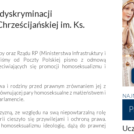
dyskryminacji
hrześcijańskiej im. Ks.
 oraz Rządu RP (Ministerstwa Infrastruktury i
aliśmy od Poczty Polskiej pismo z odmową
eciwiających się promocji homoseksualizmu i
twa i rodziny przed prawnym zrównaniem jej z
równującej pary homoseksualne z małżeństwem i
NAJ
arlamencie.
P
zyzną, ze względu na swą niepowtarzalną rolę
orii cieszyło się przywilejami i ochroną prawa.
 homoseksualizmu ideologię, dążą do prawnej
Ucz