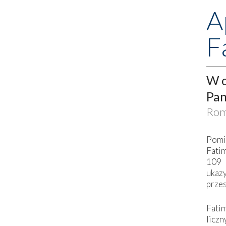
A
F
W o
Pan
Rom
Pomi
Fati
109 
ukaz
przes
Fati
liczn