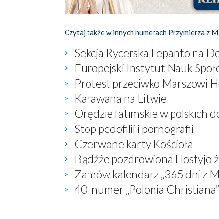
Czytaj także w innych numerach Przymierza z M
Sekcja Rycerska Lepanto na D
Europejski Instytut Nauk Spo
Protest przeciwko Marszowi 
Karawana na Litwie
Orędzie fatimskie w polskich 
Stop pedofilii i pornografii
Czerwone karty Kościoła
Bądźże pozdrowiona Hostyjo 
Zamów kalendarz „365 dni z M
40. numer „Polonia Christiana”