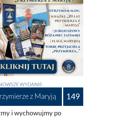
NOWSZE WYDANIE:
149
rzymierze z Maryją
my i wychowujmy po