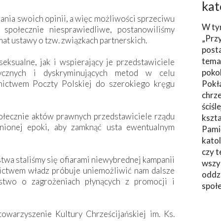
kat
ania swoich opinii, a więc możliwości sprzeciwu
W ty
połecznie niesprawiedliwe, postanowiliśmy
„Prz
at ustawy o tzw. związkach partnerskich.
post
tema
eksualne, jak i wspierający je przedstawiciele
poko
ycznych i dyskryminujących metod w celu
nictwem Poczty Polskiej do szerokiego kręgu
Pokł
chrze
ściśl
ołecznie aktów prawnych przedstawiciele rządu
kszta
minionej epoki, aby zamknąć usta ewentualnym
Pami
katol
czy t
stwa staliśmy się ofiarami niewybrednej kampanii
wszys
ictwem władz próbuje uniemożliwić nam dalsze
oddzi
ństwo o zagrożeniach płynących z promocji i
społ
owarzyszenie Kultury Chrześcijańskiej im. Ks.