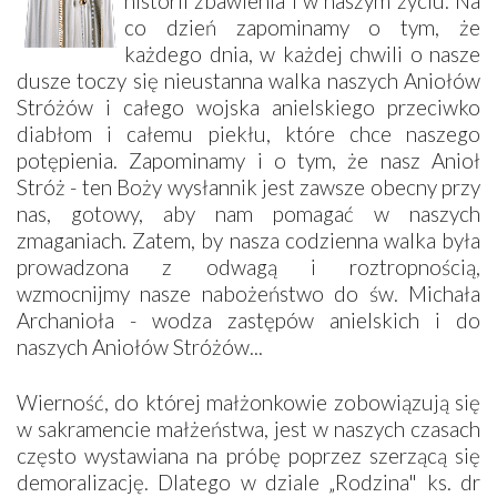
historii zbawienia i w naszym życiu. Na
co dzień zapominamy o tym, że
każdego dnia, w każdej chwili o nasze
dusze toczy się nieustanna walka naszych Aniołów
Stróżów i całego wojska anielskiego przeciwko
diabłom i całemu piekłu, które chce naszego
potępienia. Zapominamy i o tym, że nasz Anioł
Stróż - ten Boży wysłannik jest zawsze obecny przy
nas, gotowy, aby nam pomagać w naszych
zmaganiach. Zatem, by nasza codzienna walka była
prowadzona z odwagą i roztropnością,
wzmocnijmy nasze nabożeństwo do św. Michała
Archanioła - wodza zastępów anielskich i do
naszych Aniołów Stróżów...
Wierność, do której małżonkowie zobowiązują się
w sakramencie małżeństwa, jest w naszych czasach
często wystawiana na próbę poprzez szerzącą się
demoralizację. Dlatego w dziale „Rodzina" ks. dr