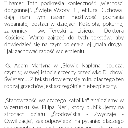
Tihamer Toth podkreśla konieczność „wierności
dozgonnej". „Święte Wzory" i „Lektura Duchowa"
dają nam tym razem możliwość poznania
wspaniałej postaci w dziejach Kościoła, pokornej
zakonnicy - św. Tereski z Lisieux - Doktora
Kościoła. Warto zajrzeć do tych tekstów, aby
dowiedzieć się na czym polegała jej „mała droga"
i jak zachować radość w cierpieniu.
Ks. Adam Martyna w „Słowie Kapłana" poucza,
czym są w swej istocie grzechy przeciwko Duchowi
Świętemu. Z tekstu dowiemy się m.in. dlaczego ten
rodzaj grzechów jest szczególnie niebezpieczny.
„Stanowczość walczącego katolika" znajdziemy w
wizerunku św. Filipa Neri, który publikujemy na
stronach działu „Środowiska - Zwyczaje -
Cywilizacje", zaś odpowiedzi na pytanie: dlaczego
sentymentalizm jest niebezpieczny dla naszej