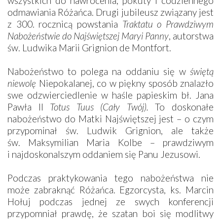
wszystkich do nawrócenia, pokuty i codziennego
odmawiania Różańca. Drugi jubileusz związany jest
z 300. rocznicą powstania
Traktatu o Prawdziwym
Nabożeństwie do Najświętszej Maryi Panny
, autorstwa
św. Ludwika Marii Grignion de Montfort.
Nabożeństwo to polega na oddaniu się w
świętą
niewolę
Niepokalanej, co w piękny sposób znalazło
swe odzwierciedlenie w haśle papieskim bł. Jana
Pawła II
Totus Tuus
(Cały Twój).
To doskonałe
nabożeństwo do Matki Najświętszej jest – o czym
przypominał św. Ludwik Grignion, ale także
św. Maksymilian Maria Kolbe – prawdziwym
i najdoskonalszym oddaniem się Panu Jezusowi.
Podczas praktykowania tego nabożeństwa nie
może zabraknąć Różańca. ­Egzorcysta, ks. Marcin
Hołuj podczas jednej ze swych konferencji
przypomniał prawdę, że szatan boi się modlitwy