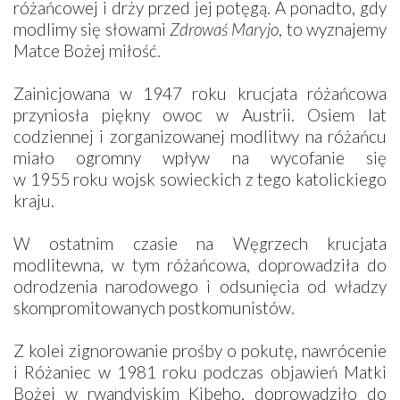
różańcowej i drży przed jej potęgą. A ponadto, gdy
modlimy się słowami
Zdrowaś Maryjo
, to wyznajemy
Matce Bożej miłość.
Zainicjowana w 1947 roku krucjata różańcowa
przyniosła piękny owoc w Austrii. Osiem lat
codziennej i zorganizowanej modlitwy na różańcu
miało ogromny wpływ na wycofanie się
w 1955 roku wojsk sowieckich z tego katolickiego
kraju.
W ostatnim czasie na Węgrzech krucjata
modlitewna, w tym różańcowa, doprowadziła do
odrodzenia narodowego i odsunięcia od władzy
skompromitowanych postkomunistów.
Z kolei zignorowanie prośby o pokutę, nawrócenie
i Różaniec w 1981 roku podczas objawień Matki
Bożej w rwandyjskim Kibeho, doprowadziło do