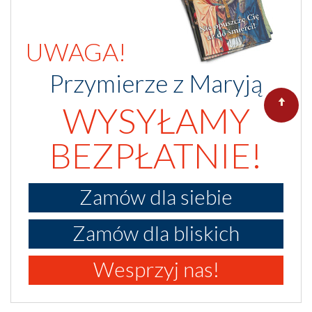
UWAGA!
Przymierze z Maryją
WYSYŁAMY
BEZPŁATNIE!
Zamów dla siebie
Zamów dla bliskich
Wesprzyj nas!