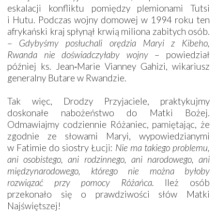
eskalacji konfliktu pomiędzy plemionami Tutsi
i Hutu. Podczas wojny domowej w 1994 roku ten
afrykański kraj spłynął krwią miliona zabitych osób.
–
Gdybyśmy posłuchali orędzia Maryi z Kibeho,
Rwanda nie doświadczyłaby wojny
– powiedział
później ks. Jean‑Marie Vianney Gahizi, wikariusz
generalny Butare w ­Rwandzie.
Tak więc, Drodzy Przyjaciele, praktykujmy
doskonałe nabożeństwo do Matki Bożej.
Odmawiajmy codziennie Różaniec, pamiętając, że
zgodnie ze słowami Maryi, wypowiedzianymi
w Fatimie do siostry Łucji:
Nie ma takiego problemu,
ani osobistego, ani rodzinnego, ani narodowego, ani
międzynarodowego, którego nie można byłoby
rozwiązać przy pomocy Różańca.
Ileż osób
przekonało się o prawdziwości słów Matki
Najświętszej!