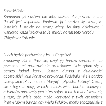
Darczyńców w ramach akcji „Twoje światło w Fatimie”.
Podczas tej kilkudniowej wyprawy na każdym kroku
Szczęść Boże!
spotykaliśmy się z serdeczną otwartością
Kampania „Proroctwa nie lekceważcie. Przepowiednie dla
Portugalczyków. Podziwialiśmy ich ludową sztukę i
Polski” jest wspaniała. Popieram ją i bardzo się cieszę, że
zwyczaje. Mimo że nasze kraje są od siebie bardzo
jesteście i stoicie na straży wiary. Musimy dziękować i
oddalone, w żaden sposób nie czuliśmy się obco.
wspierać naszą Królową za Jej miłość do naszego Narodu.
Sprawiła to oczywiście sama Matka Boża, ale też
Zbigniew z Katowic
kulturowa bliskość biorąca swój początek w naszej
wspólnej wierze. Podczas wyjazdów do historycznych
miejsc, które znalazły się na trasie naszej pielgrzymki,
Niech będzie pochwalony Jezus Chrystus!
mieliśmy okazję przekonać się, że Maryja swoją opieką
Szanowny Panie Prezesie, dziękuję bardzo serdecznie za
otacza nie tylko nasz naród, lecz wszystkie nacje, które
przesłane mi pozdrowienia urodzinowe. Ucieszyłam się z
się Jej ufnie oddają, a także każdą osobę, która zawierza
bardzo ładnej kartki. Jestem dumna z działalności
Jej siebie oraz swych bliskich.
apostolskiej, jaką Państwo prowadzą. Podobają mi się bardzo
czasopisma „Przymierze z Maryją” i „Apostoł Fatimy”. Cieszę
Dzieje Portugalii to również historia wierności Bogu i
się z tego, że mogę w nich znaleźć wiele bardzo ciekawych
odstępstw, także w życiu władców. Trudne momenty w
artykułów poruszających interesujące mnie tematy. Cieszę się
wymiarze tak osobistym, jak i zbiorowym, przypominają o
z tego, że wiele osób może korzystać z tych czasopism.
konieczności ciągłego zabiegania o własną duszę i o łaskę
Pragnęłabym bardzo, aby wielu Polaków mogło zapoznać się z
Opatrzności. Wierność przynosi pomyślność –