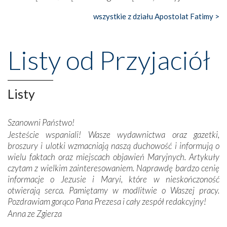
wszystkie z działu Apostolat Fatimy >
Nasze pielgrzymkowe wyprawy, których celem były
wspaniałe klasztory w miasteczku Alcobaça czy w Batalhi,
przeniosły nas do czasów, gdy świątynie bez wątpienia
Listy od Przyjaciół
wznoszono na chwałę Bożą, na przykład – w podzięce za
Opatrznościową pomoc w wygranej bitwie o
niepodległość kraju. Zachwyt budziła potężna, a zarazem
misterna architektura tych monumentalnych dzieł,
Listy
wspaniałe zdobienia, dbałość ich twórców o detale,
połączenie talentów z wytrwałością i pracowitością
Szanowni Państwo!
budowniczych.
Jesteście wspaniali! Wasze wydawnictwa oraz gazetki,
broszury i ulotki wzmacniają naszą duchowość i informują o
Podążyliśmy też śladami fatimskich wizjonerów – Łucji
wielu faktach oraz miejscach objawień Maryjnych. Artykuły
dos Santos oraz świętych Hiacynty i Franciszka Marto.
czytam z wielkim zainteresowaniem. Naprawdę bardzo cenię
Modliliśmy się przy ich grobach. Odprawiliśmy Drogę
informacje o Jezusie i Maryi, które w nieskończoność
Krzyżową w ich rodzinnych stronach, odwiedziliśmy
otwierają serca. Pamiętamy w modlitwie o Waszej pracy.
domy, w których żyli.
Pozdrawiam gorąco Pana Prezesa i cały zespół redakcyjny!
Anna ze Zgierza
W miejscu objawień Matki Bożej zapaliliśmy świece
przywiezione wraz z intencjami powierzonymi nam przez