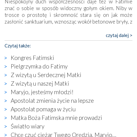
Niespokojny duch współczesności daje też w Fatimie
znać o sobie w sposób widoczny gołym okiem. Niby w
trosce o prostotę i skromność stara się on jak może
zasłonić sanktuarium, wznosząc wokół betonowe bryły, z
których niektóre nawet zostały poświęcone jako miejsca
katolickiego kultu. Tylko co wspólnego z żywą,
czytaj dalej >
autentyczną wiarą mogą mieć płaskie, szare bunkry albo
Czytaj także:
kaplice, w których Tabernakulum przypomina bardziej
skrzynkę na narzędzia? Albo co powiedzieć o ustawionym
Kongres Fatimski
tuż przy nowej bazylice wielkim krzyżu, na którym
Pielgrzymka do Fatimy
zamiast Chrystusa umieszczono dziwaczną postać jakby
Z wizytą u Serdecznej Matki
wyjętą ze starożytnych hieroglifów? W kulturowym
kontekście naszych czasów to raczej karykatura niż godny
Z wizytą u naszej Matki
wizerunek Zbawiciela…
Maryjo, jesteśmy młodzi!
Zatem nawet w bezpośrednim otoczeniu sanktuarium
Apostolat zmienia życie na lepsze
naocznie przekonaliśmy się, że wewnątrz Kościoła toczy
Apostolat pomaga w życiu
się ogromna walka o kształt katolicyzmu i o serca
wierzących. Do czego to zmaganie może prowadzić,
Matka Boża Fatimska mnie prowadzi
widzieliśmy w urokliwym, niewielkim mieście Obidos,
Światło wiary
gdzie w miejscu dawnego kościoła działa dzisiaj…
Chcę czuć ciężar Twego Orędzia, Maryjo…
księgarnia.