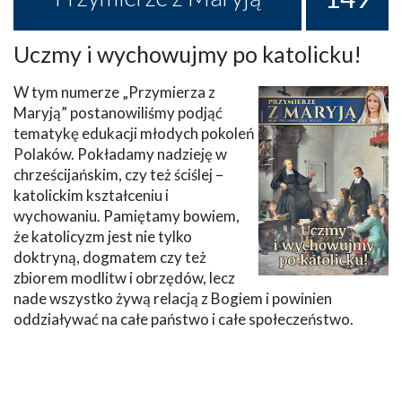
Uczmy i wychowujmy po katolicku!
W tym numerze „Przymierza z
Maryją” postanowiliśmy podjąć
tematykę edukacji młodych pokoleń
Polaków. Pokładamy nadzieję w
chrześcijańskim, czy też ściślej –
katolickim kształceniu i
wychowaniu. Pamiętamy bowiem,
że katolicyzm jest nie tylko
doktryną, dogmatem czy też
zbiorem modlitw i obrzędów, lecz
nade wszystko żywą relacją z Bogiem i powinien
oddziaływać na całe państwo i całe społeczeństwo.