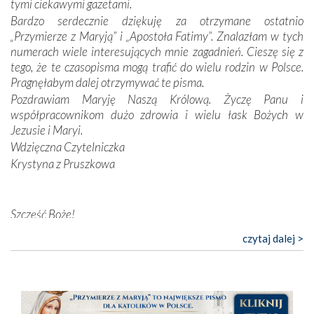
tymi ciekawymi gazetami.
przynajmniej w życiu duchowym. Odstępstwo owocuje
Bardzo serdecznie dziękuję za otrzymane ostatnio
nieszczęściem i śmiercią. Te uniwersalne prawdy
„Przymierze z Maryją” i „Apostoła Fatimy”. Znalazłam w tych
przychodziły na myśl, gdy słuchaliśmy opowieści
numerach wiele interesujących mnie zagadnień. Cieszę się z
przewodników o portugalskich monarchach i wodzach,
tego, że te czasopisma mogą trafić do wielu rodzin w Polsce.
zwycięskich bitwach i nieszczęśliwych losach grzesznych
Pragnęłabym dalej otrzymywać te pisma.
kochanków.
Pozdrawiam Maryję Naszą Królową. Życzę Panu i
współpracownikom dużo zdrowia i wielu łask Bożych w
Byli tym razem pośród Apostołów Fatimy reprezentanci
Jezusie i Maryi.
każdego spośród żyjących pokoleń. Najmłodszy uczestnik
Wdzięczna Czytelniczka
liczył sobie 13 lat, zaś senior, pan Zdzisław – już 94.
–
Krystyna z Pruszkowa
Całe życie marzyłem, by tu przyjechać
– przyznał w
rozmowie.
Nasza pielgrzymka nie byłaby tak bogata w duchową treść
Szczęść Boże!
bez obecności duszpasterza – księdza Krzysztofa.
Bardzo dziękuję za przysyłanie mi „Przymierza z Maryją”. Jest
czytaj dalej >
Oprócz zapewnienia nam możliwości codziennego
to pismo, które bardzo sobie cenię i szanuję. Redagujecie
wysłuchania Mszy Świętej, dawał on wyrazy swej
ciekawe artykuły. Zawsze czekam na nowe numery i pragnę
niezwykłej czci dla Matki Bożej śpiewem
Godzinek
i
poinformować, że zawsze będę Was wspierać. Niech Pan Bóg
pięknych pieśni.
nas prowadzi!
Barbara