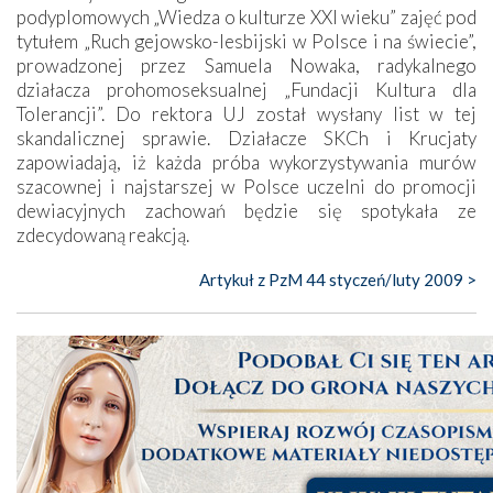
podyplomowych „Wiedza o kulturze XXI wieku” zajęć pod
tytułem „Ruch gejowsko-lesbijski w Polsce i na świecie”,
prowadzonej przez Samuela Nowaka, radykalnego
działacza prohomoseksualnej „Fundacji Kultura dla
Tolerancji”. Do rektora UJ został wysłany list w tej
skandalicznej sprawie. Działacze SKCh i Krucjaty
zapowiadają, iż każda próba wykorzystywania murów
szacownej i najstarszej w Polsce uczelni do promocji
dewiacyjnych zachowań będzie się spotykała ze
zdecydowaną reakcją.
Artykuł z PzM 44 styczeń/luty 2009 >