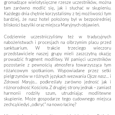
gromadzące wielotysięczne rzesze uczestników, można
tam zarówno modlić się, jak i słuchać w skupieniu.
Każdego dnia chętnie korzystaliśmy z tej możliwości tym
bardziej, że nasz hotel położony był w bezpośredniej
bliskości bazyliki oraz miejsca Maryjnych objawień.
Codziennie uczestniczyliśmy też w tradycyjnych
nabożeństwach i procesjach na olbrzymim placu przed
sanktuarium. W trakcie trzeciego wieczoru
przedstawiciele naszej grupy mieli zaszczytną okazję
prowadzić fragment modlitwy. W pamięci uczestników
pozostanie z pewnością atmosfera towarzysząca tym
różańcowym spotkaniom. Wypowiadane przez setki
pielgrzymów w różnych językach wezwania
Ojcze nasz
… i
Zdrowaś Maryjo
… podkreślały zarówno jedność jak i
różnorodność Kościoła. Z drugiej strony jednak – zamiast
harmonii rodziły szum, utrudniając modlitewne
skupienie. Może gospodarze tego cudownego miejsca
zechcą kiedyś „odkryć” na nowo łacinę?