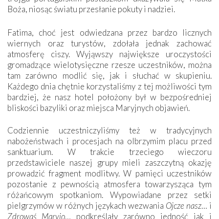
Boża, niosąc światu przesłanie pokuty i nadziei.
Fatima, choć jest odwiedzana przez bardzo licznych
wiernych oraz turystów, zdołała jednak zachować
atmosferę ciszy. Wyjąwszy największe uroczystości
gromadzące wielotysięczne rzesze uczestników, można
tam zarówno modlić się, jak i słuchać w skupieniu.
Każdego dnia chętnie korzystaliśmy z tej możliwości tym
bardziej, że nasz hotel położony był w bezpośredniej
bliskości bazyliki oraz miejsca Maryjnych objawień.
Codziennie uczestniczyliśmy też w tradycyjnych
nabożeństwach i procesjach na olbrzymim placu przed
sanktuarium. W trakcie trzeciego wieczoru
przedstawiciele naszej grupy mieli zaszczytną okazję
prowadzić fragment modlitwy. W pamięci uczestników
pozostanie z pewnością atmosfera towarzysząca tym
różańcowym spotkaniom. Wypowiadane przez setki
pielgrzymów w różnych językach wezwania
Ojcze nasz
… i
Zdrowaś Maryjo
… podkreślały zarówno jedność jak i