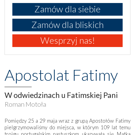
Zamów dla siebie
Zamów dla bliskich
Wesprzyj nas!
Apostolat Fatimy
W odwiedzinach u Fatimskiej Pani
Roman Motoła
Pomiędzy 25 a 29 maja wraz z grupą Apostołów Fatimy
pielgrzymowaliśmy do miejsca, w którym 109 lat temu
trojgu portugalskim pastuszkom ukazywała się Matka