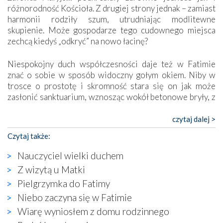
różnorodność Kościoła. Z drugiej strony jednak – zamiast
harmonii rodziły szum, utrudniając modlitewne
skupienie. Może gospodarze tego cudownego miejsca
zechcą kiedyś „odkryć” na nowo łacinę?
Niespokojny duch współczesności daje też w Fatimie
znać o sobie w sposób widoczny gołym okiem. Niby w
trosce o prostotę i skromność stara się on jak może
zasłonić sanktuarium, wznosząc wokół betonowe bryły, z
których niektóre nawet zostały poświęcone jako miejsca
katolickiego kultu. Tylko co wspólnego z żywą,
czytaj dalej >
autentyczną wiarą mogą mieć płaskie, szare bunkry albo
Czytaj także:
kaplice, w których Tabernakulum przypomina bardziej
skrzynkę na narzędzia? Albo co powiedzieć o ustawionym
Nauczyciel wielki duchem
tuż przy nowej bazylice wielkim krzyżu, na którym
Z wizytą u Matki
zamiast Chrystusa umieszczono dziwaczną postać jakby
Pielgrzymka do Fatimy
wyjętą ze starożytnych hieroglifów? W kulturowym
kontekście naszych czasów to raczej karykatura niż godny
Niebo zaczyna się w Fatimie
wizerunek Zbawiciela…
Wiarę wyniosłem z domu rodzinnego
Zatem nawet w bezpośrednim otoczeniu sanktuarium