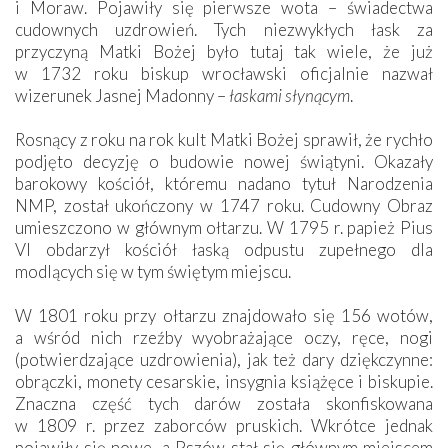
i Moraw. Pojawiły się pierwsze wota – świadectwa
cudownych uzdrowień. Tych niezwykłych łask za
przyczyną Matki Bożej było tutaj tak wiele, że już
w 1732 roku biskup wrocławski oficjalnie nazwał
wizerunek Jasnej Madonny –
łaskami słynącym
.
Rosnący z roku na rok kult Matki Bożej sprawił, że rychło
podjęto decyzję o budowie nowej świątyni. Okazały
barokowy kościół, któremu nadano tytuł Narodzenia
NMP, został ukończony w 1747 roku. Cudowny Obraz
umieszczono w głównym ołtarzu. W 1795 r. papież Pius
VI obdarzył kościół łaską odpustu zupełnego dla
modlących się w tym świętym miejscu.
W 1801 roku przy ołtarzu znajdowało się 156 wotów,
a wśród nich rzeźby wyobrażające oczy, ręce, nogi
(potwierdzające uzdrowienia), jak też dary dziękczynne:
obrączki, monety cesarskie, insygnia książęce i biskupie.
Znaczna część tych darów została skonfiskowana
w 1809 r. przez zaborców pruskich. Wkrótce jednak
pojawiły się nowe, a Pszów stał się głównym miejscem