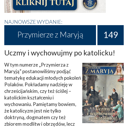
NAJNOWSZE WYDANIE:
149
Przymierze z Maryją
Uczmy i wychowujmy po katolicku!
W tym numerze „Przymierza z
Maryją” postanowiliśmy podjąć
tematykę edukacji młodych pokoleń
Polaków. Pokładamy nadzieję w
chrześcijańskim, czy też ściślej –
katolickim kształceniu i
wychowaniu. Pamiętamy bowiem,
że katolicyzm jest nie tylko
doktryną, dogmatem czy też
zbiorem modlitw i obrzędów, lecz