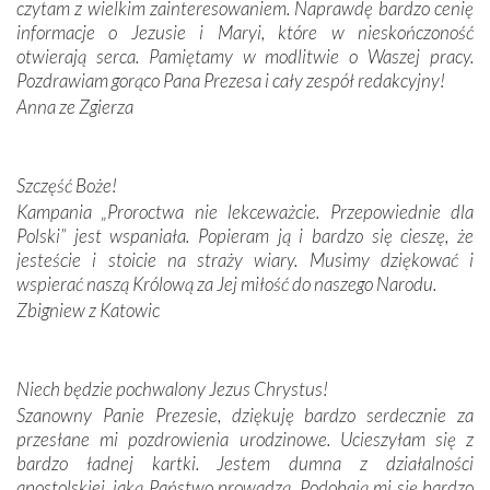
czytam z wielkim zainteresowaniem. Naprawdę bardzo cenię
Modliliśmy się przy ich grobach. Odprawiliśmy Drogę
informacje o Jezusie i Maryi, które w nieskończoność
Krzyżową w ich rodzinnych stronach, odwiedziliśmy
otwierają serca. Pamiętamy w modlitwie o Waszej pracy.
domy, w których żyli.
Pozdrawiam gorąco Pana Prezesa i cały zespół redakcyjny!
Anna ze Zgierza
W miejscu objawień Matki Bożej zapaliliśmy świece
przywiezione wraz z intencjami powierzonymi nam przez
Darczyńców w ramach akcji „Twoje światło w Fatimie”.
Podczas tej kilkudniowej wyprawy na każdym kroku
Szczęść Boże!
spotykaliśmy się z serdeczną otwartością
Kampania „Proroctwa nie lekceważcie. Przepowiednie dla
Portugalczyków. Podziwialiśmy ich ludową sztukę i
Polski” jest wspaniała. Popieram ją i bardzo się cieszę, że
zwyczaje. Mimo że nasze kraje są od siebie bardzo
jesteście i stoicie na straży wiary. Musimy dziękować i
oddalone, w żaden sposób nie czuliśmy się obco.
wspierać naszą Królową za Jej miłość do naszego Narodu.
Sprawiła to oczywiście sama Matka Boża, ale też
Zbigniew z Katowic
kulturowa bliskość biorąca swój początek w naszej
wspólnej wierze. Podczas wyjazdów do historycznych
miejsc, które znalazły się na trasie naszej pielgrzymki,
Niech będzie pochwalony Jezus Chrystus!
mieliśmy okazję przekonać się, że Maryja swoją opieką
Szanowny Panie Prezesie, dziękuję bardzo serdecznie za
otacza nie tylko nasz naród, lecz wszystkie nacje, które
przesłane mi pozdrowienia urodzinowe. Ucieszyłam się z
się Jej ufnie oddają, a także każdą osobę, która zawierza
bardzo ładnej kartki. Jestem dumna z działalności
Jej siebie oraz swych bliskich.
apostolskiej, jaką Państwo prowadzą. Podobają mi się bardzo