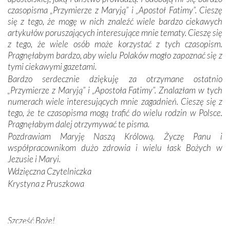
czasopisma „Przymierze z Maryją” i „Apostoł Fatimy”. Cieszę
Dzieje Portugalii to również historia wierności Bogu i
się z tego, że mogę w nich znaleźć wiele bardzo ciekawych
odstępstw, także w życiu władców. Trudne momenty w
artykułów poruszających interesujące mnie tematy. Cieszę się
wymiarze tak osobistym, jak i zbiorowym, przypominają o
z tego, że wiele osób może korzystać z tych czasopism.
konieczności ciągłego zabiegania o własną duszę i o łaskę
Pragnęłabym bardzo, aby wielu Polaków mogło zapoznać się z
Opatrzności. Wierność przynosi pomyślność –
tymi ciekawymi gazetami.
przynajmniej w życiu duchowym. Odstępstwo owocuje
Bardzo serdecznie dziękuję za otrzymane ostatnio
nieszczęściem i śmiercią. Te uniwersalne prawdy
„Przymierze z Maryją” i „Apostoła Fatimy”. Znalazłam w tych
przychodziły na myśl, gdy słuchaliśmy opowieści
numerach wiele interesujących mnie zagadnień. Cieszę się z
przewodników o portugalskich monarchach i wodzach,
tego, że te czasopisma mogą trafić do wielu rodzin w Polsce.
zwycięskich bitwach i nieszczęśliwych losach grzesznych
Pragnęłabym dalej otrzymywać te pisma.
kochanków.
Pozdrawiam Maryję Naszą Królową. Życzę Panu i
współpracownikom dużo zdrowia i wielu łask Bożych w
Byli tym razem pośród Apostołów Fatimy reprezentanci
Jezusie i Maryi.
każdego spośród żyjących pokoleń. Najmłodszy uczestnik
Wdzięczna Czytelniczka
liczył sobie 13 lat, zaś senior, pan Zdzisław – już 94.
–
Krystyna z Pruszkowa
Całe życie marzyłem, by tu przyjechać
– przyznał w
rozmowie.
Nasza pielgrzymka nie byłaby tak bogata w duchową treść
Szczęść Boże!