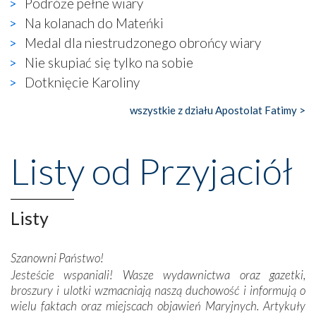
Podróże pełne wiary
naocznie przekonaliśmy się, że wewnątrz Kościoła toczy
Na kolanach do Mateńki
się ogromna walka o kształt katolicyzmu i o serca
wierzących. Do czego to zmaganie może prowadzić,
Medal dla niestrudzonego obrońcy wiary
widzieliśmy w urokliwym, niewielkim mieście Obidos,
Nie skupiać się tylko na sobie
gdzie w miejscu dawnego kościoła działa dzisiaj…
Dotknięcie Karoliny
księgarnia.
wszystkie z działu Apostolat Fatimy >
Nasze pielgrzymkowe wyprawy, których celem były
wspaniałe klasztory w miasteczku Alcobaça czy w Batalhi,
przeniosły nas do czasów, gdy świątynie bez wątpienia
Listy od Przyjaciół
wznoszono na chwałę Bożą, na przykład – w podzięce za
Opatrznościową pomoc w wygranej bitwie o
niepodległość kraju. Zachwyt budziła potężna, a zarazem
misterna architektura tych monumentalnych dzieł,
Listy
wspaniałe zdobienia, dbałość ich twórców o detale,
połączenie talentów z wytrwałością i pracowitością
Szanowni Państwo!
budowniczych.
Jesteście wspaniali! Wasze wydawnictwa oraz gazetki,
broszury i ulotki wzmacniają naszą duchowość i informują o
Podążyliśmy też śladami fatimskich wizjonerów – Łucji
wielu faktach oraz miejscach objawień Maryjnych. Artykuły
dos Santos oraz świętych Hiacynty i Franciszka Marto.