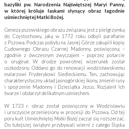
bazyliki pw. Narodzenia Najświętszej Maryi Panny,
w której króluje łaskami słynący obraz łagodnie
uśmiechniętej Matki Bożej.
Geneza pszowskiego obrazu związana jest z pielgrzymką
do Częstochowy, jaką w 1772 roku odbyli parafianie
z Pszowa. Podczas pobytu na Jasnej Górze zakupili kopię
Cudownego Obrazu Czarnej Madonny, poświęconą –
zgodnie z ówczesnym zwyczajem – poprzez potarcie
o oryginał. W drodze powrotnej wizerunek został
uszkodzony. Oddano go do renowacji wodzisławskiemu
malarzowi Fryderykowi Siedleckiemu. Ten, zachowując
charakterystyczny układ jasnogórskiej ikony, zmienił rysy
i spojrzenie Madonny i Dzieciątka Jezus. Rozjaśnił Ich
twarze i obdarzył delikatnym uśmiechem.
W 1723 r. obraz został poświęcony w Wodzisławiu
i uroczyście przeniesiony w procesji do Pszowa. Od tej
pory kult
Uśmiechniętej Matki Bożej
zaczął się rozszerzać.
Do tutejszej świątyni przybywali wierni z całego Śląska