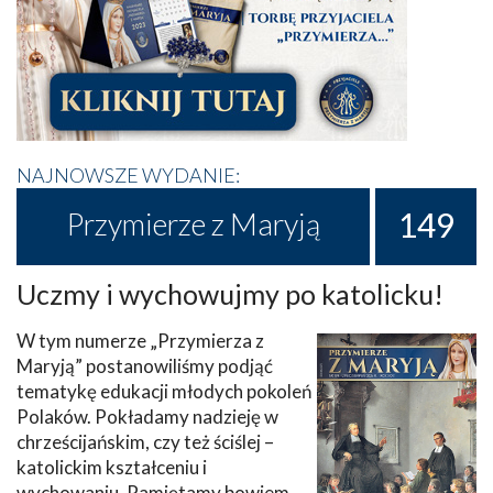
NAJNOWSZE WYDANIE:
149
Przymierze z Maryją
Uczmy i wychowujmy po katolicku!
W tym numerze „Przymierza z
Maryją” postanowiliśmy podjąć
tematykę edukacji młodych pokoleń
Polaków. Pokładamy nadzieję w
chrześcijańskim, czy też ściślej –
katolickim kształceniu i
wychowaniu. Pamiętamy bowiem,