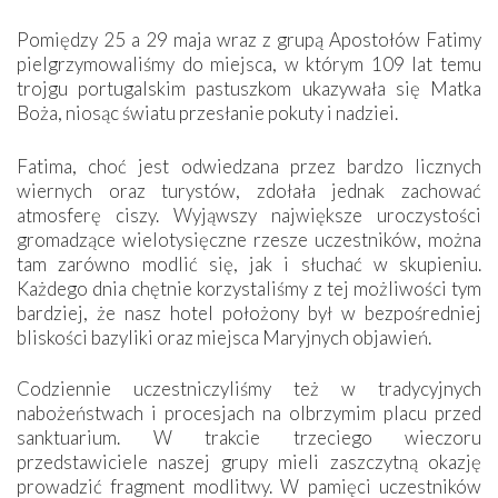
Pomiędzy 25 a 29 maja wraz z grupą Apostołów Fatimy
pielgrzymowaliśmy do miejsca, w którym 109 lat temu
trojgu portugalskim pastuszkom ukazywała się Matka
Boża, niosąc światu przesłanie pokuty i nadziei.
Fatima, choć jest odwiedzana przez bardzo licznych
wiernych oraz turystów, zdołała jednak zachować
atmosferę ciszy. Wyjąwszy największe uroczystości
gromadzące wielotysięczne rzesze uczestników, można
tam zarówno modlić się, jak i słuchać w skupieniu.
Każdego dnia chętnie korzystaliśmy z tej możliwości tym
bardziej, że nasz hotel położony był w bezpośredniej
bliskości bazyliki oraz miejsca Maryjnych objawień.
Codziennie uczestniczyliśmy też w tradycyjnych
nabożeństwach i procesjach na olbrzymim placu przed
sanktuarium. W trakcie trzeciego wieczoru
przedstawiciele naszej grupy mieli zaszczytną okazję
prowadzić fragment modlitwy. W pamięci uczestników