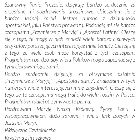
Szanowny Panie Prezesie, dziękuję bardzo serdecznie za
otacza nie tylko nasz naród, lecz wszystkie nacje, które
przesłane mi pozdrowienia urodzinowe. Ucieszyłam się z
się Jej ufnie oddają, a także każdą osobę, która zawierza
bardzo ładnej kartki. Jestem dumna z działalności
Jej siebie oraz swych bliskich.
apostolskiej, jaką Państwo prowadzą. Podobają mi się bardzo
czasopisma „Przymierze z Maryją” i „Apostoł Fatimy”. Cieszę
Dzieje Portugalii to również historia wierności Bogu i
się z tego, że mogę w nich znaleźć wiele bardzo ciekawych
odstępstw, także w życiu władców. Trudne momenty w
artykułów poruszających interesujące mnie tematy. Cieszę się
wymiarze tak osobistym, jak i zbiorowym, przypominają o
z tego, że wiele osób może korzystać z tych czasopism.
konieczności ciągłego zabiegania o własną duszę i o łaskę
Pragnęłabym bardzo, aby wielu Polaków mogło zapoznać się z
Opatrzności. Wierność przynosi pomyślność –
tymi ciekawymi gazetami.
przynajmniej w życiu duchowym. Odstępstwo owocuje
Bardzo serdecznie dziękuję za otrzymane ostatnio
nieszczęściem i śmiercią. Te uniwersalne prawdy
„Przymierze z Maryją” i „Apostoła Fatimy”. Znalazłam w tych
przychodziły na myśl, gdy słuchaliśmy opowieści
numerach wiele interesujących mnie zagadnień. Cieszę się z
przewodników o portugalskich monarchach i wodzach,
tego, że te czasopisma mogą trafić do wielu rodzin w Polsce.
zwycięskich bitwach i nieszczęśliwych losach grzesznych
Pragnęłabym dalej otrzymywać te pisma.
kochanków.
Pozdrawiam Maryję Naszą Królową. Życzę Panu i
współpracownikom dużo zdrowia i wielu łask Bożych w
Byli tym razem pośród Apostołów Fatimy reprezentanci
Jezusie i Maryi.
każdego spośród żyjących pokoleń. Najmłodszy uczestnik
Wdzięczna Czytelniczka
liczył sobie 13 lat, zaś senior, pan Zdzisław – już 94.
–
Krystyna z Pruszkowa
Całe życie marzyłem, by tu przyjechać
– przyznał w