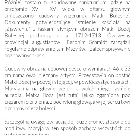
Później zostało tu zbudowane sanktuarium, gdzie na
przełomie XV i XVI wieku w ołtarzu głównym
umieszczono cudowny wizerunek Matki Bolesnej.
Dokumenty potwierdzające istnienie kościoła na
„Zjawieniu” z łaskami słynącym obrazem Matki Bożej
Bolesnej pochodzą z lat 1712-1713. Ówczesny
prowincjał augustianów Hieronim Schmidt zarządził
regularne odprawianie tam Mszy św. i zalecił spisywanie
doznawanych łask.
Cudowny obraz na dębowej desce o wymiarach 46 x 33
cm namalował nieznany artysta. Przedstawia on postać
Matki Bożej w pozycji stojącej, w powłóczystych szatach.
Maryja ma na głowie welon, a wokół niego jaśnieje
aureola. Matka Boża jest tutaj lekko zgarbiona pod
ciężarem cierpienia, z pochyloną głową, a w jej sercu tkwi
ogromny miecz boleści.
Szczególną uwagę zwracają Jej duże dłonie, złożone do
modlitwy. Maryja w ten sposób zachęca wszystkich do
wytrwałej modlitwy.