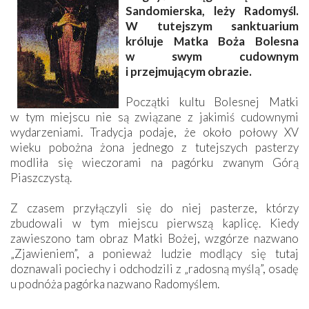
Sandomierska, leży Radomyśl.
W tutejszym sanktuarium
króluje Matka Boża Bolesna
w swym cudownym
i przejmującym obrazie.
Początki kultu Bolesnej Matki
w tym miejscu nie są związane z jakimiś cudownymi
wydarzeniami. Tradycja podaje, że około połowy XV
wieku pobożna żona jednego z tutejszych pasterzy
modliła się wieczorami na pagórku zwanym Górą
Piaszczystą.
Z czasem przyłączyli się do niej pasterze, którzy
zbudowali w tym miejscu pierwszą kaplicę. Kiedy
zawieszono tam obraz Matki Bożej, wzgórze nazwano
„Zjawieniem”, a ponieważ ludzie modlący się tutaj
doznawali pociechy i odchodzili z „radosną myślą”, osadę
u podnóża pagórka nazwano Radomyślem.