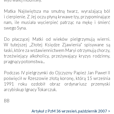
Matka Najświętsza ma smutną twarz, wyrażającą ból
i cierpienie. Z Jej oczu płyną krwawe łzy, przypominające
nam, ile musiała wycierpieć patrząc na mękę i śmierć
swego Syna.
Do płaczącej Matki od wieków pielgrzymują wierni.
W tutejszej „Złotej Księdze Zjawienia” spisywane są
łaski, które za wstawiennictwem Maryi otrzymują chorzy,
trzeźwiejący alkoholicy, przeżywający kryzys rodzinny,
pragnący potomstwa...
Podczas IV pielgrzymki do Ojczyzny Papież Jan Paweł II
poświęcił w Rzeszowie złotą koronę, którą 15 września
1991 roku ozdobił obraz ordynariusz przemyski
arcybiskup Ignacy Tokarczuk.
BB
Artykuł z PzM 36 wrzesień, październik 2007 >