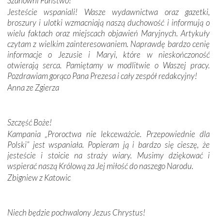
Szanowni Państwo!
budowniczych.
Jesteście wspaniali! Wasze wydawnictwa oraz gazetki,
broszury i ulotki wzmacniają naszą duchowość i informują o
Podążyliśmy też śladami fatimskich wizjonerów – Łucji
wielu faktach oraz miejscach objawień Maryjnych. Artykuły
dos Santos oraz świętych Hiacynty i Franciszka Marto.
czytam z wielkim zainteresowaniem. Naprawdę bardzo cenię
Modliliśmy się przy ich grobach. Odprawiliśmy Drogę
informacje o Jezusie i Maryi, które w nieskończoność
Krzyżową w ich rodzinnych stronach, odwiedziliśmy
otwierają serca. Pamiętamy w modlitwie o Waszej pracy.
domy, w których żyli.
Pozdrawiam gorąco Pana Prezesa i cały zespół redakcyjny!
Anna ze Zgierza
W miejscu objawień Matki Bożej zapaliliśmy świece
przywiezione wraz z intencjami powierzonymi nam przez
Darczyńców w ramach akcji „Twoje światło w Fatimie”.
Podczas tej kilkudniowej wyprawy na każdym kroku
Szczęść Boże!
spotykaliśmy się z serdeczną otwartością
Kampania „Proroctwa nie lekceważcie. Przepowiednie dla
Portugalczyków. Podziwialiśmy ich ludową sztukę i
Polski” jest wspaniała. Popieram ją i bardzo się cieszę, że
zwyczaje. Mimo że nasze kraje są od siebie bardzo
jesteście i stoicie na straży wiary. Musimy dziękować i
oddalone, w żaden sposób nie czuliśmy się obco.
wspierać naszą Królową za Jej miłość do naszego Narodu.
Sprawiła to oczywiście sama Matka Boża, ale też
Zbigniew z Katowic
kulturowa bliskość biorąca swój początek w naszej
wspólnej wierze. Podczas wyjazdów do historycznych
miejsc, które znalazły się na trasie naszej pielgrzymki,
Niech będzie pochwalony Jezus Chrystus!
mieliśmy okazję przekonać się, że Maryja swoją opieką