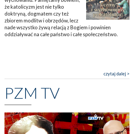
że katolicyzm jest nie tylko
doktryną, dogmatem czy też
zbiorem modlitw i obrzędów, lecz
nade wszystko żywą relacją z Bogiem i powinien
oddziaływać na całe państwo i całe społeczeństwo.
czytaj dalej >
PZM TV