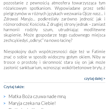
pozostanie z pewnością atmosfera towarzysząca tym
różańcowym spotkaniom. Wypowiadane przez setki
pielgrzymów w różnych językach wezwania
Ojcze nasz
… i
Zdrowaś Maryjo
… podkreślały zarówno jedność jak i
różnorodność Kościoła. Z drugiej strony jednak – zamiast
harmonii rodziły szum, utrudniając modlitewne
skupienie. Może gospodarze tego cudownego miejsca
zechcą kiedyś „odkryć” na nowo łacinę?
Niespokojny duch współczesności daje też w Fatimie
znać o sobie w sposób widoczny gołym okiem. Niby w
trosce o prostotę i skromność stara się on jak może
zasłonić sanktuarium, wznosząc wokół betonowe bryły, z
których niektóre nawet zostały poświęcone jako miejsca
katolickiego kultu. Tylko co wspólnego z żywą,
czytaj dalej >
autentyczną wiarą mogą mieć płaskie, szare bunkry albo
Czytaj także:
kaplice, w których Tabernakulum przypomina bardziej
skrzynkę na narzędzia? Albo co powiedzieć o ustawionym
Matka Boża czuwa nade mną
tuż przy nowej bazylice wielkim krzyżu, na którym
Maryja czeka na Ciebie!
zamiast Chrystusa umieszczono dziwaczną postać jakby