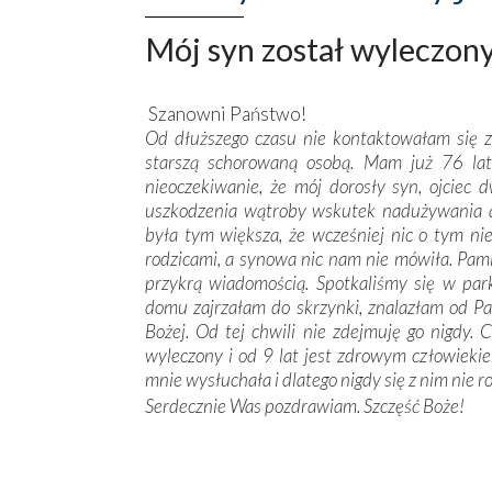
Mój syn został wyleczony.
Szanowni Państwo!
Od dłuższego czasu nie kontaktowałam się z
starszą schorowaną osobą. Mam już 76 la
nieoczekiwanie, że mój dorosły syn, ojcie
uszkodzenia wątroby wskutek nadużywania a
była tym większa, że wcześniej nic o tym ni
rodzicami, a synowa nic nam nie mówiła. Pami
przykrą wiadomością. Spotkaliśmy się w par
domu zajrzałam do skrzynki, znalazłam od P
Bożej. Od tej chwili nie zdejmuję go nigdy.
wyleczony i od 9 lat jest zdrowym człowiek
mnie wysłuchała i dlatego nigdy się z nim nie ro
Serdecznie Was pozdrawiam. Szczęść Boże!