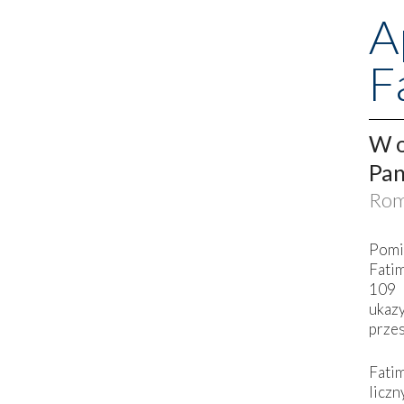
A
F
W o
Pan
Rom
Pomi
Fati
109 
ukaz
przes
Fati
liczn