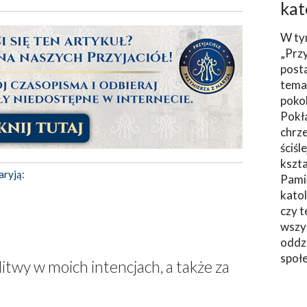
kat
W ty
„Prz
post
tema
poko
Pokł
chrze
ściśl
kszta
aryją:
Pami
katol
czy t
wszys
oddzi
społ
twy w moich intencjach, a także za