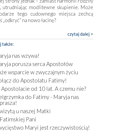
ej strony jednak – zamiast harmonii rodziły
, utrudniając modlitewne skupienie. Może
odarze tego cudownego miejsca zechcą
ś „odkryć” na nowo łacinę?
pokojny duch współczesności daje też w
czytaj dalej >
mie znać o sobie w sposób widoczny gołym
j także:
m. Niby w trosce o prostotę i skromność
a się on jak może zasłonić sanktuarium,
ryja nas wzywa!
sząc wokół betonowe bryły, z których
ryja porusza serca Apostołów
óre nawet zostały poświęcone jako miejsca
że wsparcie w zwyczajnym życiu
ickiego kultu. Tylko co wspólnego z żywą,
ntyczną wiarą mogą mieć płaskie, szare
łącz do Apostolatu Fatimy!
ry albo kaplice, w których Tabernakulum
Apostolacie od 10 lat. A czemu nie?
omina bardziej skrzynkę na narzędzia? Albo
elgrzymka do Fatimy - Maryja nas
owiedzieć o ustawionym tuż przy nowej
prasza!
lice wielkim krzyżu, na którym zamiast
wizytą u naszej Matki
stusa umieszczono dziwaczną postać jakby
tą ze starożytnych hieroglifów? W
Fatimskiej Pani
rowym kontekście naszych czasów to raczej
ycięstwo Maryi jest rzeczywistością!
atura niż godny wizerunek Zbawiciela…