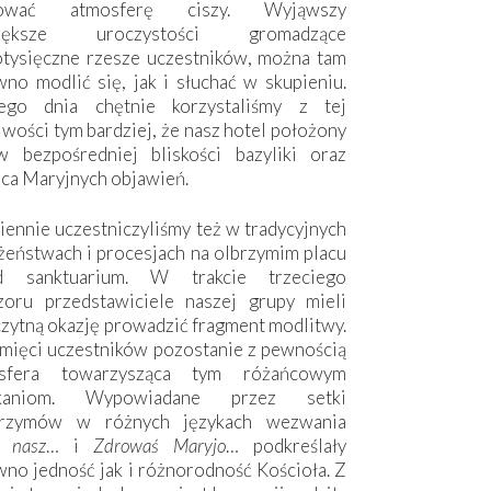
hować atmosferę ciszy. Wyjąwszy
większe uroczystości gromadzące
otysięczne rzesze uczestników, można tam
no modlić się, jak i słuchać w skupieniu.
ego dnia chętnie korzystaliśmy z tej
wości tym bardziej, że nasz hotel położony
w bezpośredniej bliskości bazyliki oraz
sca Maryjnych objawień.
ennie uczestniczyliśmy też w tradycyjnych
żeństwach i procesjach na olbrzymim placu
d sanktuarium. W trakcie trzeciego
zoru przedstawiciele naszej grupy mieli
zytną okazję prowadzić fragment modlitwy.
mięci uczestników pozostanie z pewnością
sfera towarzysząca tym różańcowym
tkaniom. Wypowiadane przez setki
grzymów w różnych językach wezwania
e nasz
… i
Zdrowaś Maryjo
… podkreślały
no jedność jak i różnorodność Kościoła. Z