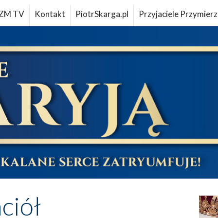
ZM TV
Kontakt
PiotrSkarga.pl
Przyjaciele Przymierz
aciół