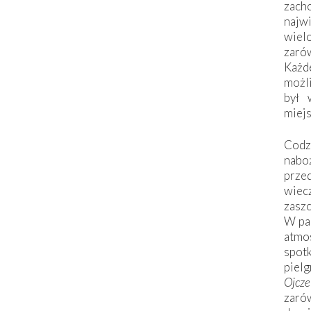
zac
naj
wiel
zarów
Każd
możli
był 
miej
Codzi
nabo
prze
wiec
zaszc
W pa
atmo
spo
piel
Ojcz
zarów