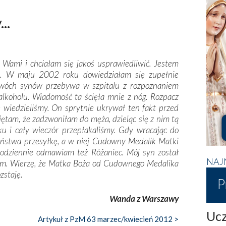
..
 Wami i chciałam się jakoś usprawiedliwić. Jestem
t. W maju 2002 roku dowiedziałam się zupełnie
c dwóch synów przebywa w szpitalu z rozpoznaniem
lkoholu. Wiadomość ta ścięła mnie z nóg. Rozpacz
e wiedzieliśmy. On sprytnie ukrywał ten fakt przed
ętam, że zadzwoniłam do męża, dzieląc się z nim tą
ku i cały wieczór przepłakaliśmy. Gdy wracając do
aństwa przesyłkę, a w niej Cudowny Medalik Matki
 Codziennie odmawiam też Różaniec. Mój syn został
NAJ
iem. Wierzę, że Matka Boża od Cudownego Medalika
zstaję.
P
Wanda z Warszawy
Ucz
Artykuł z PzM 63 marzec/kwiecień 2012 >