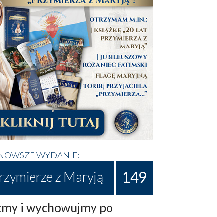
NOWSZE WYDANIE:
149
rzymierze z Maryją
my i wychowujmy po