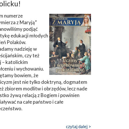
olicku!
m numerze
ymierza z Maryją”
anowiliśmy podjąć
tykę edukacji młodych
leń Polaków.
adamy nadzieję w
ścijańskim, czy też
ej – katolickim
łceniu i wychowaniu.
ętamy bowiem, że
icyzm jest nie tylko doktryną, dogmatem
eż zbiorem modlitw i obrzędów, lecz nade
tko żywą relacją z Bogiem i powinien
aływać na całe państwo i całe
eczeństwo.
czytaj dalej >