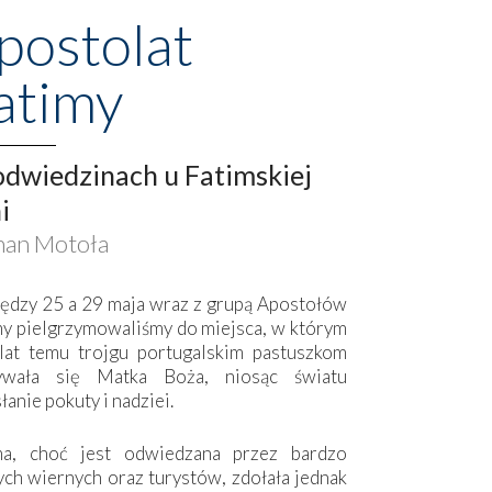
postolat
atimy
dwiedzinach u Fatimskiej
i
an Motoła
ędzy 25 a 29 maja wraz z grupą Apostołów
my pielgrzymowaliśmy do miejsca, w którym
lat temu trojgu portugalskim pastuszkom
ywała się Matka Boża, niosąc światu
łanie pokuty i nadziei.
ma, choć jest odwiedzana przez bardzo
ych wiernych oraz turystów, zdołała jednak