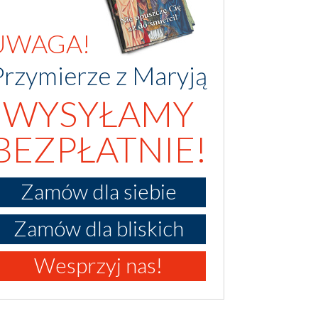
UWAGA!
Przymierze z Maryją
WYSYŁAMY
BEZPŁATNIE!
Zamów dla siebie
Zamów dla bliskich
Wesprzyj nas!