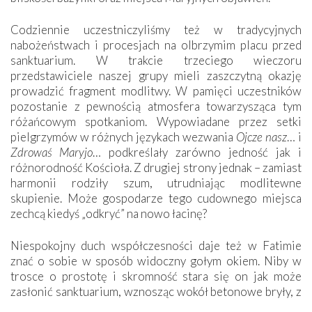
Codziennie uczestniczyliśmy też w tradycyjnych
nabożeństwach i procesjach na olbrzymim placu przed
sanktuarium. W trakcie trzeciego wieczoru
przedstawiciele naszej grupy mieli zaszczytną okazję
prowadzić fragment modlitwy. W pamięci uczestników
pozostanie z pewnością atmosfera towarzysząca tym
różańcowym spotkaniom. Wypowiadane przez setki
pielgrzymów w różnych językach wezwania
Ojcze nasz
… i
Zdrowaś Maryjo
… podkreślały zarówno jedność jak i
różnorodność Kościoła. Z drugiej strony jednak – zamiast
harmonii rodziły szum, utrudniając modlitewne
skupienie. Może gospodarze tego cudownego miejsca
zechcą kiedyś „odkryć” na nowo łacinę?
Niespokojny duch współczesności daje też w Fatimie
znać o sobie w sposób widoczny gołym okiem. Niby w
trosce o prostotę i skromność stara się on jak może
zasłonić sanktuarium, wznosząc wokół betonowe bryły, z
których niektóre nawet zostały poświęcone jako miejsca