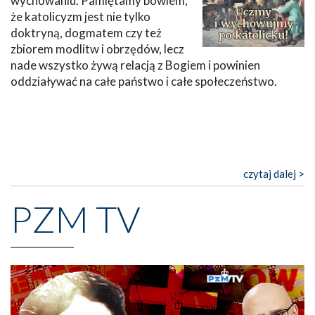
wychowaniu. Pamiętamy bowiem,
że katolicyzm jest nie tylko
doktryną, dogmatem czy też
zbiorem modlitw i obrzędów, lecz
nade wszystko żywą relacją z Bogiem i powinien
oddziaływać na całe państwo i całe społeczeństwo.
czytaj dalej >
PZM TV