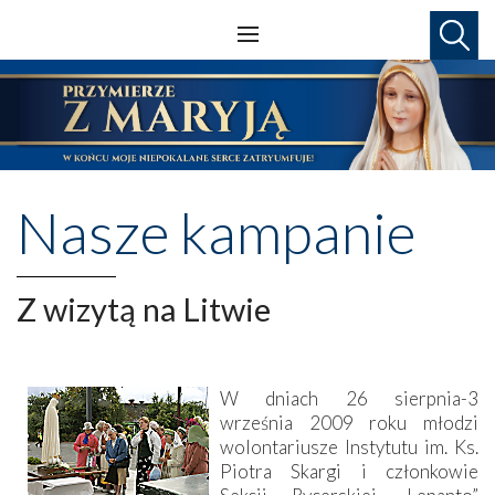
Nasze kampanie
Z wizytą na Litwie
W dniach 26 sierpnia-3
września 2009 roku młodzi
wolontariusze Instytutu im. Ks.
Piotra Skargi i członkowie