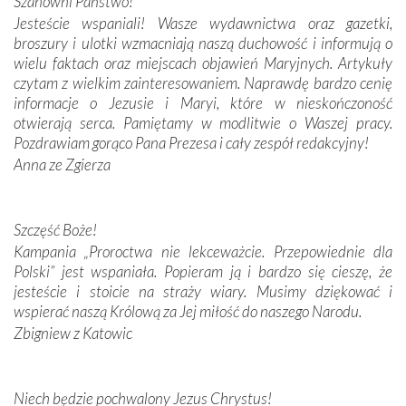
Szanowni Państwo!
budowniczych.
Jesteście wspaniali! Wasze wydawnictwa oraz gazetki,
broszury i ulotki wzmacniają naszą duchowość i informują o
Podążyliśmy też śladami fatimskich wizjonerów – Łucji
wielu faktach oraz miejscach objawień Maryjnych. Artykuły
dos Santos oraz świętych Hiacynty i Franciszka Marto.
czytam z wielkim zainteresowaniem. Naprawdę bardzo cenię
Modliliśmy się przy ich grobach. Odprawiliśmy Drogę
informacje o Jezusie i Maryi, które w nieskończoność
Krzyżową w ich rodzinnych stronach, odwiedziliśmy
otwierają serca. Pamiętamy w modlitwie o Waszej pracy.
domy, w których żyli.
Pozdrawiam gorąco Pana Prezesa i cały zespół redakcyjny!
Anna ze Zgierza
W miejscu objawień Matki Bożej zapaliliśmy świece
przywiezione wraz z intencjami powierzonymi nam przez
Darczyńców w ramach akcji „Twoje światło w Fatimie”.
Podczas tej kilkudniowej wyprawy na każdym kroku
Szczęść Boże!
spotykaliśmy się z serdeczną otwartością
Kampania „Proroctwa nie lekceważcie. Przepowiednie dla
Portugalczyków. Podziwialiśmy ich ludową sztukę i
Polski” jest wspaniała. Popieram ją i bardzo się cieszę, że
zwyczaje. Mimo że nasze kraje są od siebie bardzo
jesteście i stoicie na straży wiary. Musimy dziękować i
oddalone, w żaden sposób nie czuliśmy się obco.
wspierać naszą Królową za Jej miłość do naszego Narodu.
Sprawiła to oczywiście sama Matka Boża, ale też
Zbigniew z Katowic
kulturowa bliskość biorąca swój początek w naszej
wspólnej wierze. Podczas wyjazdów do historycznych
miejsc, które znalazły się na trasie naszej pielgrzymki,
Niech będzie pochwalony Jezus Chrystus!