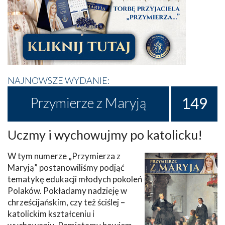
NAJNOWSZE WYDANIE:
149
Przymierze z Maryją
Uczmy i wychowujmy po katolicku!
W tym numerze „Przymierza z
Maryją” postanowiliśmy podjąć
tematykę edukacji młodych pokoleń
Polaków. Pokładamy nadzieję w
chrześcijańskim, czy też ściślej –
katolickim kształceniu i