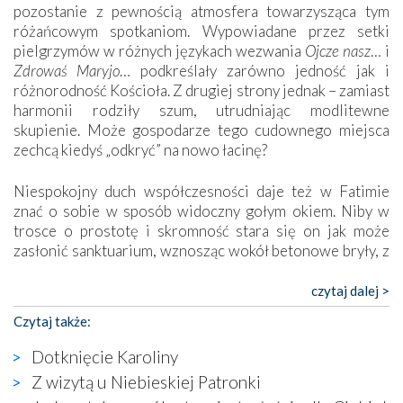
pozostanie z pewnością atmosfera towarzysząca tym
różańcowym spotkaniom. Wypowiadane przez setki
pielgrzymów w różnych językach wezwania
Ojcze nasz
… i
Zdrowaś Maryjo
… podkreślały zarówno jedność jak i
różnorodność Kościoła. Z drugiej strony jednak – zamiast
harmonii rodziły szum, utrudniając modlitewne
skupienie. Może gospodarze tego cudownego miejsca
zechcą kiedyś „odkryć” na nowo łacinę?
Niespokojny duch współczesności daje też w Fatimie
znać o sobie w sposób widoczny gołym okiem. Niby w
trosce o prostotę i skromność stara się on jak może
zasłonić sanktuarium, wznosząc wokół betonowe bryły, z
których niektóre nawet zostały poświęcone jako miejsca
katolickiego kultu. Tylko co wspólnego z żywą,
czytaj dalej >
autentyczną wiarą mogą mieć płaskie, szare bunkry albo
Czytaj także:
kaplice, w których Tabernakulum przypomina bardziej
skrzynkę na narzędzia? Albo co powiedzieć o ustawionym
Dotknięcie Karoliny
tuż przy nowej bazylice wielkim krzyżu, na którym
Z wizytą u Niebieskiej Patronki
zamiast Chrystusa umieszczono dziwaczną postać jakby