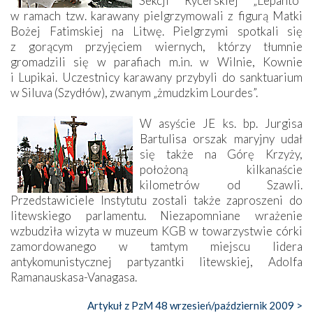
Sekcji Rycerskiej „Lepanto”
w ramach tzw. karawany pielgrzymowali z figurą Matki
Bożej Fatimskiej na Litwę. Pielgrzymi spotkali się
z gorącym przyjęciem wiernych, którzy tłumnie
gromadzili się w parafiach m.in. w Wilnie, Kownie
i Lupikai. Uczestnicy karawany przybyli do sanktuarium
w Siluva (Szydłów), zwanym „żmudzkim Lourdes”.
W asyście JE ks. bp. Jurgisa
Bartulisa orszak maryjny udał
się także na Górę Krzyży,
położoną kilkanaście
kilometrów od Szawli.
Przedstawiciele Instytutu zostali także zaproszeni do
litewskiego parlamentu. Niezapomniane wrażenie
wzbudziła wizyta w muzeum KGB w towarzystwie córki
zamordowanego w tamtym miejscu lidera
antykomunistycznej partyzantki litewskiej, Adolfa
Ramanauskasa-Vanagasa.
Artykuł z PzM 48 wrzesień/październik 2009 >