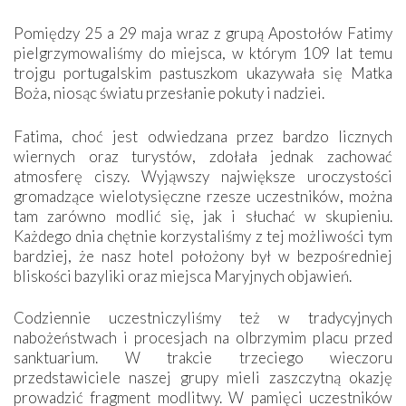
Pomiędzy 25 a 29 maja wraz z grupą Apostołów Fatimy
pielgrzymowaliśmy do miejsca, w którym 109 lat temu
trojgu portugalskim pastuszkom ukazywała się Matka
Boża, niosąc światu przesłanie pokuty i nadziei.
Fatima, choć jest odwiedzana przez bardzo licznych
wiernych oraz turystów, zdołała jednak zachować
atmosferę ciszy. Wyjąwszy największe uroczystości
gromadzące wielotysięczne rzesze uczestników, można
tam zarówno modlić się, jak i słuchać w skupieniu.
Każdego dnia chętnie korzystaliśmy z tej możliwości tym
bardziej, że nasz hotel położony był w bezpośredniej
bliskości bazyliki oraz miejsca Maryjnych objawień.
Codziennie uczestniczyliśmy też w tradycyjnych
nabożeństwach i procesjach na olbrzymim placu przed
sanktuarium. W trakcie trzeciego wieczoru
przedstawiciele naszej grupy mieli zaszczytną okazję
prowadzić fragment modlitwy. W pamięci uczestników