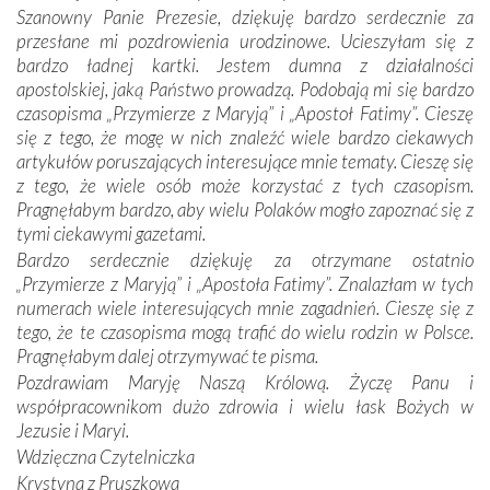
mieliśmy okazję przekonać się, że Maryja swoją opieką
Szanowny Panie Prezesie, dziękuję bardzo serdecznie za
otacza nie tylko nasz naród, lecz wszystkie nacje, które
przesłane mi pozdrowienia urodzinowe. Ucieszyłam się z
się Jej ufnie oddają, a także każdą osobę, która zawierza
bardzo ładnej kartki. Jestem dumna z działalności
Jej siebie oraz swych bliskich.
apostolskiej, jaką Państwo prowadzą. Podobają mi się bardzo
czasopisma „Przymierze z Maryją” i „Apostoł Fatimy”. Cieszę
Dzieje Portugalii to również historia wierności Bogu i
się z tego, że mogę w nich znaleźć wiele bardzo ciekawych
odstępstw, także w życiu władców. Trudne momenty w
artykułów poruszających interesujące mnie tematy. Cieszę się
wymiarze tak osobistym, jak i zbiorowym, przypominają o
z tego, że wiele osób może korzystać z tych czasopism.
konieczności ciągłego zabiegania o własną duszę i o łaskę
Pragnęłabym bardzo, aby wielu Polaków mogło zapoznać się z
Opatrzności. Wierność przynosi pomyślność –
tymi ciekawymi gazetami.
przynajmniej w życiu duchowym. Odstępstwo owocuje
Bardzo serdecznie dziękuję za otrzymane ostatnio
nieszczęściem i śmiercią. Te uniwersalne prawdy
„Przymierze z Maryją” i „Apostoła Fatimy”. Znalazłam w tych
przychodziły na myśl, gdy słuchaliśmy opowieści
numerach wiele interesujących mnie zagadnień. Cieszę się z
przewodników o portugalskich monarchach i wodzach,
tego, że te czasopisma mogą trafić do wielu rodzin w Polsce.
zwycięskich bitwach i nieszczęśliwych losach grzesznych
Pragnęłabym dalej otrzymywać te pisma.
kochanków.
Pozdrawiam Maryję Naszą Królową. Życzę Panu i
współpracownikom dużo zdrowia i wielu łask Bożych w
Byli tym razem pośród Apostołów Fatimy reprezentanci
Jezusie i Maryi.
każdego spośród żyjących pokoleń. Najmłodszy uczestnik
Wdzięczna Czytelniczka
liczył sobie 13 lat, zaś senior, pan Zdzisław – już 94.
–
Krystyna z Pruszkowa
Całe życie marzyłem, by tu przyjechać
– przyznał w