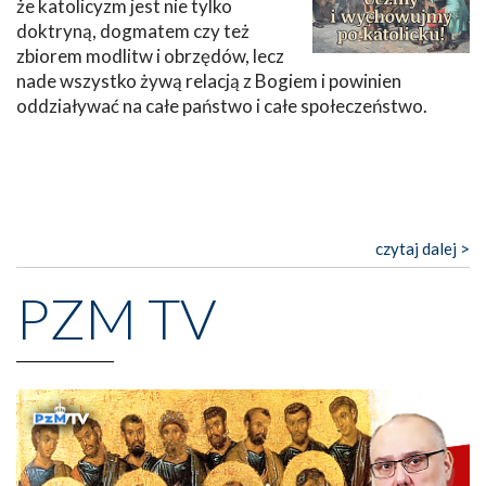
że katolicyzm jest nie tylko
doktryną, dogmatem czy też
zbiorem modlitw i obrzędów, lecz
nade wszystko żywą relacją z Bogiem i powinien
oddziaływać na całe państwo i całe społeczeństwo.
czytaj dalej >
PZM TV