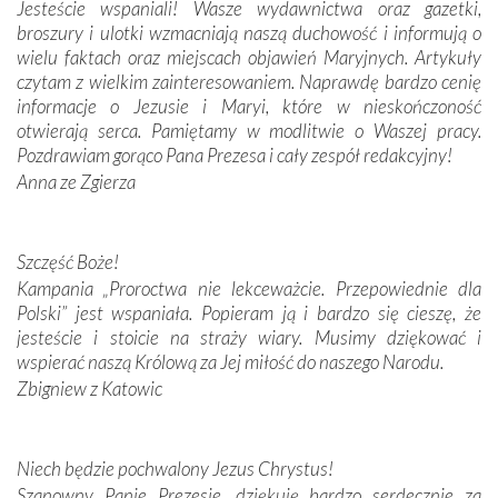
Jesteście wspaniali! Wasze wydawnictwa oraz gazetki,
broszury i ulotki wzmacniają naszą duchowość i informują o
Podążyliśmy też śladami fatimskich wizjonerów – Łucji
wielu faktach oraz miejscach objawień Maryjnych. Artykuły
dos Santos oraz świętych Hiacynty i Franciszka Marto.
czytam z wielkim zainteresowaniem. Naprawdę bardzo cenię
Modliliśmy się przy ich grobach. Odprawiliśmy Drogę
informacje o Jezusie i Maryi, które w nieskończoność
Krzyżową w ich rodzinnych stronach, odwiedziliśmy
otwierają serca. Pamiętamy w modlitwie o Waszej pracy.
domy, w których żyli.
Pozdrawiam gorąco Pana Prezesa i cały zespół redakcyjny!
Anna ze Zgierza
W miejscu objawień Matki Bożej zapaliliśmy świece
przywiezione wraz z intencjami powierzonymi nam przez
Darczyńców w ramach akcji „Twoje światło w Fatimie”.
Podczas tej kilkudniowej wyprawy na każdym kroku
Szczęść Boże!
spotykaliśmy się z serdeczną otwartością
Kampania „Proroctwa nie lekceważcie. Przepowiednie dla
Portugalczyków. Podziwialiśmy ich ludową sztukę i
Polski” jest wspaniała. Popieram ją i bardzo się cieszę, że
zwyczaje. Mimo że nasze kraje są od siebie bardzo
jesteście i stoicie na straży wiary. Musimy dziękować i
oddalone, w żaden sposób nie czuliśmy się obco.
wspierać naszą Królową za Jej miłość do naszego Narodu.
Sprawiła to oczywiście sama Matka Boża, ale też
Zbigniew z Katowic
kulturowa bliskość biorąca swój początek w naszej
wspólnej wierze. Podczas wyjazdów do historycznych
miejsc, które znalazły się na trasie naszej pielgrzymki,
Niech będzie pochwalony Jezus Chrystus!
mieliśmy okazję przekonać się, że Maryja swoją opieką
Szanowny Panie Prezesie, dziękuję bardzo serdecznie za