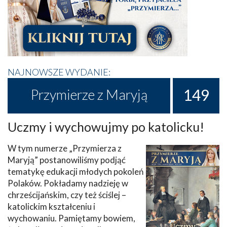
NAJNOWSZE WYDANIE:
149
Przymierze z Maryją
Uczmy i wychowujmy po katolicku!
W tym numerze „Przymierza z
Maryją” postanowiliśmy podjąć
tematykę edukacji młodych pokoleń
Polaków. Pokładamy nadzieję w
chrześcijańskim, czy też ściślej –
katolickim kształceniu i
wychowaniu. Pamiętamy bowiem,