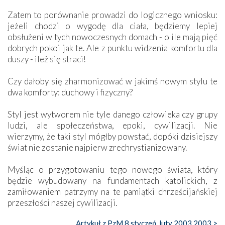
Zatem to porównanie prowadzi do logicznego wniosku:
jeżeli chodzi o wygodę dla ciała, będziemy lepiej
obsłużeni w tych nowoczesnych domach - o ile mają pięć
dobrych pokoi jak te. Ale z punktu widzenia komfortu dla
duszy - ileż się straci!
Czy dałoby się zharmonizować w jakimś nowym stylu te
dwa komforty: duchowy i fizyczny?
Styl jest wytworem nie tyle danego człowieka czy grupy
ludzi, ale społeczeństwa, epoki, cywilizacji. Nie
wierzymy, że taki styl mógłby powstać, dopóki dzisiejszy
świat nie zostanie najpierw zrechrystianizowany.
Myśląc o przygotowaniu tego nowego świata, który
będzie wybudowany na fundamentach katolickich, z
zamiłowaniem patrzymy na te pamiątki chrześcijańskiej
przeszłości naszej cywilizacji.
Artykuł z PzM 8 styczeń, luty 2003 2003 >