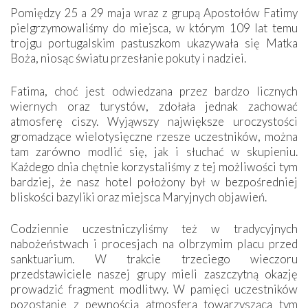
Pomiędzy 25 a 29 maja wraz z grupą Apostołów Fatimy
pielgrzymowaliśmy do miejsca, w którym 109 lat temu
trojgu portugalskim pastuszkom ukazywała się Matka
Boża, niosąc światu przesłanie pokuty i nadziei.
Fatima, choć jest odwiedzana przez bardzo licznych
wiernych oraz turystów, zdołała jednak zachować
atmosferę ciszy. Wyjąwszy największe uroczystości
gromadzące wielotysięczne rzesze uczestników, można
tam zarówno modlić się, jak i słuchać w skupieniu.
Każdego dnia chętnie korzystaliśmy z tej możliwości tym
bardziej, że nasz hotel położony był w bezpośredniej
bliskości bazyliki oraz miejsca Maryjnych objawień.
Codziennie uczestniczyliśmy też w tradycyjnych
nabożeństwach i procesjach na olbrzymim placu przed
sanktuarium. W trakcie trzeciego wieczoru
przedstawiciele naszej grupy mieli zaszczytną okazję
prowadzić fragment modlitwy. W pamięci uczestników
pozostanie z pewnością atmosfera towarzysząca tym