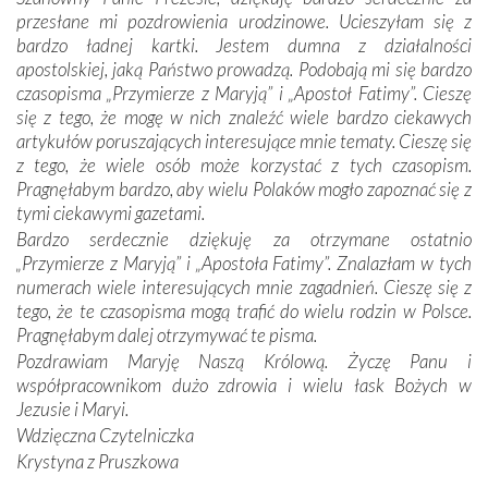
otacza nie tylko nasz naród, lecz wszystkie nacje, które
przesłane mi pozdrowienia urodzinowe. Ucieszyłam się z
się Jej ufnie oddają, a także każdą osobę, która zawierza
bardzo ładnej kartki. Jestem dumna z działalności
Jej siebie oraz swych bliskich.
apostolskiej, jaką Państwo prowadzą. Podobają mi się bardzo
czasopisma „Przymierze z Maryją” i „Apostoł Fatimy”. Cieszę
Dzieje Portugalii to również historia wierności Bogu i
się z tego, że mogę w nich znaleźć wiele bardzo ciekawych
odstępstw, także w życiu władców. Trudne momenty w
artykułów poruszających interesujące mnie tematy. Cieszę się
wymiarze tak osobistym, jak i zbiorowym, przypominają o
z tego, że wiele osób może korzystać z tych czasopism.
konieczności ciągłego zabiegania o własną duszę i o łaskę
Pragnęłabym bardzo, aby wielu Polaków mogło zapoznać się z
Opatrzności. Wierność przynosi pomyślność –
tymi ciekawymi gazetami.
przynajmniej w życiu duchowym. Odstępstwo owocuje
Bardzo serdecznie dziękuję za otrzymane ostatnio
nieszczęściem i śmiercią. Te uniwersalne prawdy
„Przymierze z Maryją” i „Apostoła Fatimy”. Znalazłam w tych
przychodziły na myśl, gdy słuchaliśmy opowieści
numerach wiele interesujących mnie zagadnień. Cieszę się z
przewodników o portugalskich monarchach i wodzach,
tego, że te czasopisma mogą trafić do wielu rodzin w Polsce.
zwycięskich bitwach i nieszczęśliwych losach grzesznych
Pragnęłabym dalej otrzymywać te pisma.
kochanków.
Pozdrawiam Maryję Naszą Królową. Życzę Panu i
współpracownikom dużo zdrowia i wielu łask Bożych w
Byli tym razem pośród Apostołów Fatimy reprezentanci
Jezusie i Maryi.
każdego spośród żyjących pokoleń. Najmłodszy uczestnik
Wdzięczna Czytelniczka
liczył sobie 13 lat, zaś senior, pan Zdzisław – już 94.
–
Krystyna z Pruszkowa
Całe życie marzyłem, by tu przyjechać
– przyznał w