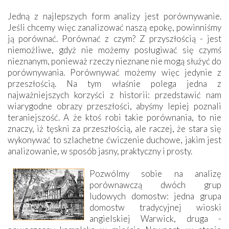
Jedną z najlepszych form analizy jest porównywanie.
Jeśli chcemy więc zanalizować naszą epokę, powinniśmy
ją porównać. Porównać z czym? Z przyszłością - jest
niemożliwe, gdyż nie możemy posługiwać się czymś
nieznanym, ponieważ rzeczy nieznane nie mogą służyć do
porównywania. Porównywać możemy więc jedynie z
przeszłością. Na tym właśnie polega jedna z
najważniejszych korzyści z historii: przedstawić nam
wiarygodne obrazy przeszłości, abyśmy lepiej poznali
teraniejszość. A że ktoś robi takie porównania, to nie
znaczy, iż tęskni za przeszłością, ale raczej, że stara się
wykonywać to szlachetne ćwiczenie duchowe, jakim jest
analizowanie, w sposób jasny, praktyczny i prosty.
Pozwólmy sobie na analizę
porównawczą dwóch grup
ludowych domostw: jedna grupa
domostw tradycyjnej wioski
angielskiej Warwick, druga -