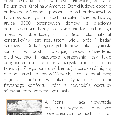
nowoczesny kompleks w mieście Newport, w stanie
Południowa Karolina w Ameryce. Domki ludowe obecnie
budowane w Newport, podobne do tych budowanych w
tylu nowoczesnych miastach na całym świecie, tworzą
grupę 3500 betonowych domów, z pięcioma
pomieszczeniami każdy. Jaki skarb wiedzy i technologii
mieści w sobie każdy z nich! Beton jako materiał
konstrukcyjny jest rezultatem wielu prób i badań
naukowych. Do każdego z tych domów nauka przyniosła
komfort w postaci bieżącej wody, oświetlenia
elektrycznego i gazowego ogrzewania, czy takie
udogodnienia jak telefon oraz rozrywki takie jak radio lub
telewizja. Z tego punktu widzenia, jak bardzo różnią się
one od starych domów w Warwick, z ich niedostateczną
higieną i ciężkimi warunkami życia oraz brakami
fizycznego komfortu, które z pewnością odczułby
mieszkaniec nowoczesnego miasta.
A jednak - jaką niewygodę
psychiczną wyczuwa się w tych
nowoczesnych domach, z ich