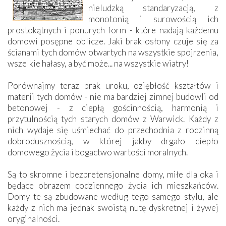
nieludzką standaryzacją, z
monotonią i surowością ich
prostokątnych i ponurych form - które nadają każdemu
domowi posępne oblicze. Jaki brak osłony czuje się za
ścianami tych domów otwartych na wszystkie spojrzenia,
wszelkie hałasy, a być może... na wszystkie wiatry!
Porównajmy teraz brak uroku, oziębłość kształtów i
materii tych domów - nie ma bardziej zimnej budowli od
betonowej - z ciepłą gościnnością, harmonią i
przytulnością tych starych domów z Warwick. Każdy z
nich wydaje się uśmiechać do przechodnia z rodzinną
dobrodusznością, w której jakby drgało ciepło
domowego życia i bogactwo wartości moralnych.
Są to skromne i bezpretensjonalne domy, miłe dla oka i
będące obrazem codziennego życia ich mieszkańców.
Domy te są zbudowane według tego samego stylu, ale
każdy z nich ma jednak swoistą nutę dyskretnej i żywej
oryginalności.