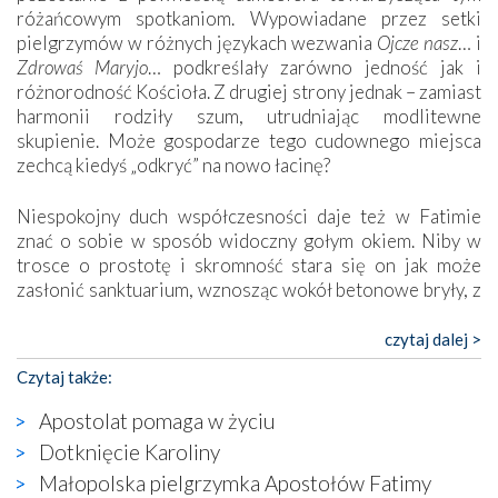
różańcowym spotkaniom. Wypowiadane przez setki
pielgrzymów w różnych językach wezwania
Ojcze nasz
… i
Zdrowaś Maryjo
… podkreślały zarówno jedność jak i
różnorodność Kościoła. Z drugiej strony jednak – zamiast
harmonii rodziły szum, utrudniając modlitewne
skupienie. Może gospodarze tego cudownego miejsca
zechcą kiedyś „odkryć” na nowo łacinę?
Niespokojny duch współczesności daje też w Fatimie
znać o sobie w sposób widoczny gołym okiem. Niby w
trosce o prostotę i skromność stara się on jak może
zasłonić sanktuarium, wznosząc wokół betonowe bryły, z
których niektóre nawet zostały poświęcone jako miejsca
katolickiego kultu. Tylko co wspólnego z żywą,
czytaj dalej >
autentyczną wiarą mogą mieć płaskie, szare bunkry albo
Czytaj także:
kaplice, w których Tabernakulum przypomina bardziej
skrzynkę na narzędzia? Albo co powiedzieć o ustawionym
Apostolat pomaga w życiu
tuż przy nowej bazylice wielkim krzyżu, na którym
Dotknięcie Karoliny
zamiast Chrystusa umieszczono dziwaczną postać jakby
Małopolska pielgrzymka Apostołów Fatimy
wyjętą ze starożytnych hieroglifów? W kulturowym