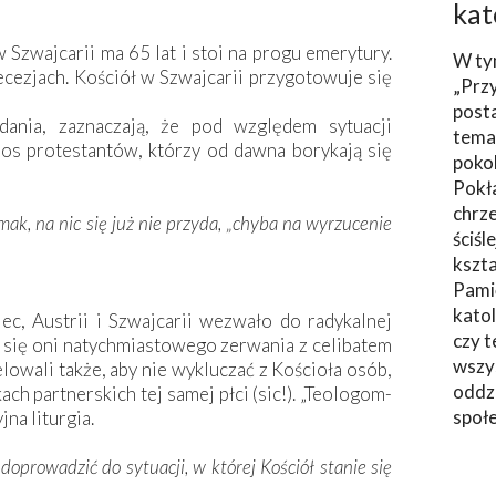
kat
w Szwajcarii ma 65 lat i stoi na progu emerytury.
W ty
iecezjach. Kościół w Szwajcarii przygotowuje się
„Prz
post
dania, zaznaczają, że pod względem sytuacji
tema
los protestantów, którzy od dawna borykają się
poko
Pokł
chrze
 smak, na nic się już nie przyda, „chyba na wyrzucenie
ściśl
kszta
Pami
katol
ec, Austrii i Szwajcarii wezwało do radykalnej
czy t
 się oni natychmiastowego zerwania z celibatem
wszys
lowali także, aby nie wykluczać z Kościoła osób,
oddzi
ch partnerskich tej samej płci (sic!). „Teologom-
społ
na liturgia.
 doprowadzić do sytuacji, w której Kościół stanie się