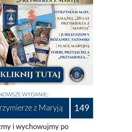
NOWSZE WYDANIE:
149
rzymierze z Maryją
my i wychowujmy po