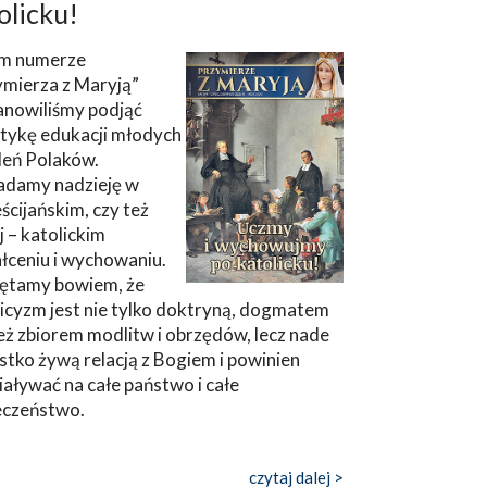
olicku!
m numerze
ymierza z Maryją”
anowiliśmy podjąć
tykę edukacji młodych
leń Polaków.
adamy nadzieję w
ścijańskim, czy też
ej – katolickim
łceniu i wychowaniu.
ętamy bowiem, że
icyzm jest nie tylko doktryną, dogmatem
eż zbiorem modlitw i obrzędów, lecz nade
tko żywą relacją z Bogiem i powinien
aływać na całe państwo i całe
eczeństwo.
czytaj dalej >