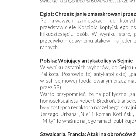
świeckie, którego idea lansowana jest także w 
Egipt: Chrześcijanie zmasakrowani prze
Po krwawych zamieszkach do których
przedstawiciele Kościoła koptyjskiego os
kilkudziesięciu osób. W wyniku starć, 
przeciwko niedawnemu atakowi na jeden z 
rannych.
Polska: Wojujący antykatolicy w Sejmie
W wyniku ostatnich wyborów, do Sejmu 
Palikota. Posłowie tej antykatolickiej „
w sali sejmowej (podarowanym przez matk
przez SB).
Warto przypomnieć, że na polityczne „salo
homoseksualista Robert Biedroń, transeks
były zastępca redaktora naczelnego skraj
Jerzego Urbana „Nie” i Roman Kotliński, 
i Mity”. To właśnie na jego łamach publikuj
Szwajcaria, Francja: Ataki na obrońców ż