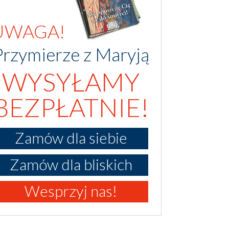
UWAGA!
Przymierze z Maryją
WYSYŁAMY
BEZPŁATNIE!
Zamów dla siebie
Zamów dla bliskich
Wesprzyj nas!