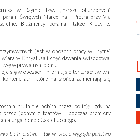
ernika w Rzymie tzw. „marszu oburzonych”
parafii Świętych Marcelina i Piotra przy Via
cielne. Bluźniercy połamali także Krucyfiks
zetrzymywanych jest w obozach pracy w Erytrei
t wiara w Chrystusa i chęć dawania świadectwa,
odlitwę w prywatnym domu.
ieje się w obozach, informują o torturach, w tym
kontenerach, które na słońcu zamieniają się
ostała brutalnie pobita przez policję, gdy na
st przed jednym z teatrów – podczas premiery
 dramaturga Romeo Castellucciego.
ciwko bluźnierstwu – tak w istocie wygląda państwo