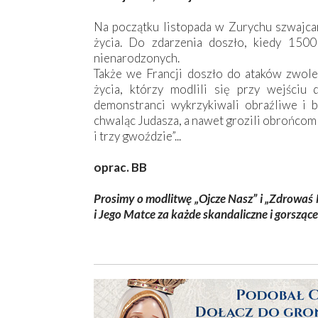
Na początku listopada w Zurychu szwajcar
życia. Do zdarzenia doszło, kiedy 150
nienarodzonych.
Także we Francji doszło do ataków zwol
życia, którzy modlili się przy wejściu 
demonstranci wykrzykiwali obraźliwe i b
chwaląc Judasza, a nawet grozili obrońcom
i trzy gwoździe”...
oprac. BB
Prosimy o modlitwę „Ojcze Nasz” i „Zdrowaś 
i Jego Matce za każde skandaliczne i gorsząc