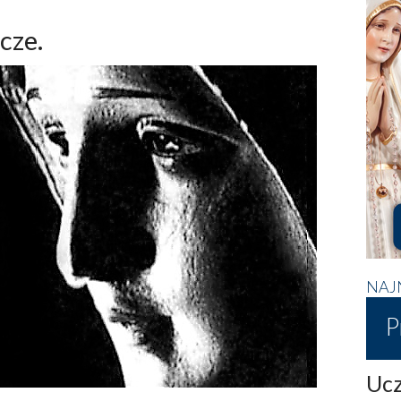
cze.
NAJ
P
Ucz