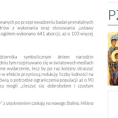
P
konanych po przeprowadzeniu badań prenatalnych
trów z wykonania oraz stosowania „ustawy
 ogółem wykonano 641 aborcji, aż o 103 więcej
ziernika symbolicznym dniem narodzin
dniu tym rozpisywano się w światowych mediach
ne wydarzenie, lecz by po raz kolejny straszyć
e w efekcie przyniosą redukcję liczby ludności na
mówią o potrzebie ograniczenia populacji aż o 90
scy mogli „cieszyć się dobrobytem i czystym
y” z utęsknieniem czekają na nowego Stalina, Hitlera