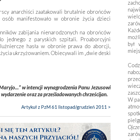
zac
naj
scy anarchiści zaatakowali brutalnie obrońców
wiel
0 osób manifestowało w obronie życia dzieci
zarów
Każd
enników zabijania nienarodzonych na obrońców
możli
do jednego z paryskich szpitali. Proaborcyjni
był 
luźniercze hasła w obronie prawa do aborcji,
miej
 życia ukrzyżowaniem. Obiecywali im „dwie deski
Codzi
nabo
prze
wiec
Maryjo...” w intencji wynagrodzenia Panu Jezusowi
zaszc
e wydarzenie oraz za prześladowanych chrześcijan.
W pa
atmo
Artykuł z PzM 61 listopad/grudzień 2011 >
spo
piel
Ojcz
zarów