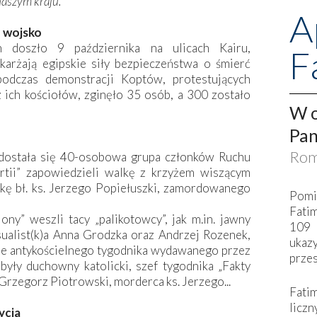
naszym kraju.
A
z wojsko
 doszło 9 października na ulicach Kairu,
F
karżają egipskie siły bezpieczeństwa o śmierć
podczas demonstracji Koptów, protestujących
ich kościołów, zginęło 35 osób, a 300 zostało
W o
Pan
Rom
dostała się 40-osobowa grupa członków Ruchu
partii” zapowiedzieli walkę z krzyżem wiszącym
ę bł. ks. Jerzego Popiełuszki, zamordowanego
Pomi
Fati
ny” weszli tacy „palikotowcy”, jak m.in. jawny
109 
ualist(k)a Anna Grodzka oraz Andrzej Rozenek,
ukaz
nie antykościelnego tygodnika wydawanego przez
przes
były duchowny katolicki, szef tygodnika „Fakty
e Grzegorz Piotrowski, morderca ks. Jerzego...
Fati
liczn
ycia