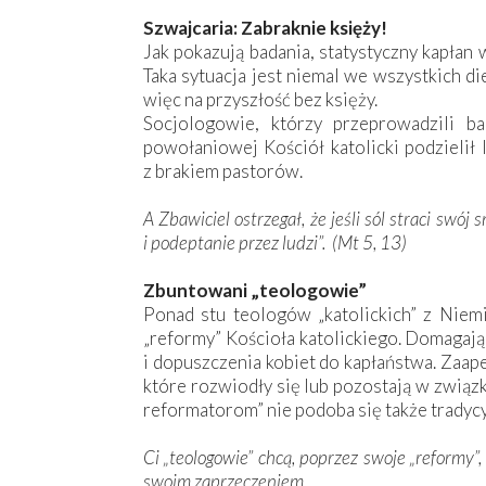
Szwajcaria: Zabraknie księży!
Jak pokazują badania, statystyczny kapłan 
Taka sytuacja jest niemal we wszystkich d
więc na przyszłość bez księży.
Socjologowie, którzy przeprowadzili ba
powołaniowej Kościół katolicki podzielił 
z brakiem pastorów.
A Zbawiciel ostrzegał, że jeśli sól straci swój
i podeptanie przez ludzi”. (Mt 5, 13)
Zbuntowani „teologowie”
Ponad stu teologów „katolickich” z Niemi
„reformy” Kościoła katolickiego. Domagają
i dopuszczenia kobiet do kapłaństwa. Zaape
które rozwiodły się lub pozostają w związka
reformatorom” nie podoba się także tradycyj
Ci „teologowie” chcą, poprzez swoje „reformy”,
swoim zaprzeczeniem...