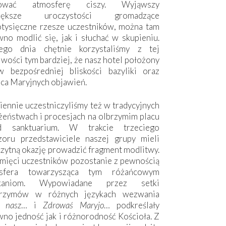
hować atmosferę ciszy. Wyjąwszy
większe uroczystości gromadzące
otysięczne rzesze uczestników, można tam
no modlić się, jak i słuchać w skupieniu.
ego dnia chętnie korzystaliśmy z tej
wości tym bardziej, że nasz hotel położony
w bezpośredniej bliskości bazyliki oraz
sca Maryjnych objawień.
ennie uczestniczyliśmy też w tradycyjnych
żeństwach i procesjach na olbrzymim placu
d sanktuarium. W trakcie trzeciego
zoru przedstawiciele naszej grupy mieli
zytną okazję prowadzić fragment modlitwy.
mięci uczestników pozostanie z pewnością
sfera towarzysząca tym różańcowym
tkaniom. Wypowiadane przez setki
grzymów w różnych językach wezwania
e nasz
… i
Zdrowaś Maryjo
… podkreślały
no jedność jak i różnorodność Kościoła. Z