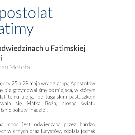
postolat
atimy
dwiedzinach u Fatimskiej
i
an Motoła
ędzy 25 a 29 maja wraz z grupą Apostołów
my pielgrzymowaliśmy do miejsca, w którym
lat temu trojgu portugalskim pastuszkom
ywała się Matka Boża, niosąc światu
łanie pokuty i nadziei.
ma, choć jest odwiedzana przez bardzo
ych wiernych oraz turystów, zdołała jednak