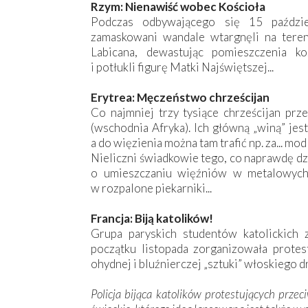
Rzym: Nienawiść wobec Kościoła
Podczas odbywającego się 15 paździ
zamaskowani wandale wtargnęli na teren 
Labicana, dewastując pomieszczenia koś
i potłukli figurę Matki Najświętszej...
Erytrea: Męczeństwo chrześcijan
Co najmniej trzy tysiące chrześcijan pr
(wschodnia Afryka). Ich główną „winą” jes
a do więzienia można tam trafić np. za... m
Nieliczni świadkowie tego, co naprawdę dz
o umieszczaniu więźniów w metalowych 
w rozpalone piekarniki...
Francja: Biją katolików!
Grupa paryskich studentów katolickich z
początku listopada zorganizowała prote
ohydnej i bluźnierczej „sztuki” włoskiego
Policja bijąca katolików protestujących prze