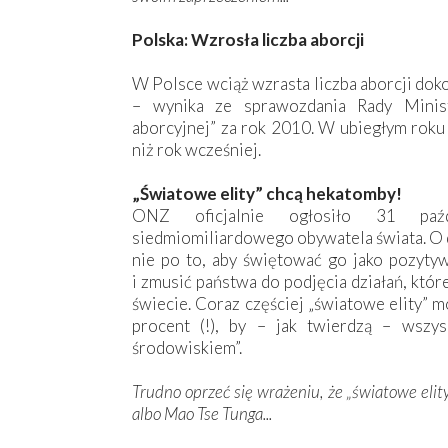
Polska: Wzrosła liczba aborcji
W Polsce wciąż wzrasta liczba aborcji do
– wynika ze sprawozdania Rady Minis
aborcyjnej” za rok 2010. W ubiegłym roku
niż rok wcześniej.
„Światowe elity” chcą hekatomby!
ONZ oficjalnie ogłosiło 31 paźd
siedmiomiliardowego obywatela świata. O 
nie po to, aby świętować go jako pozytyw
i zmusić państwa do podjęcia działań, któr
świecie. Coraz częściej „światowe elity” 
procent (!), by – jak twierdzą – wszy
środowiskiem”.
Trudno oprzeć się wrażeniu, że „światowe elit
albo Mao Tse Tunga...