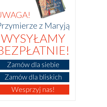
UWAGA!
Przymierze z Maryją
WYSYŁAMY
BEZPŁATNIE!
Zamów dla siebie
Zamów dla bliskich
Wesprzyj nas!