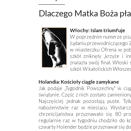
Dlaczego Matka Boża pła
Włochy: Islam triumfuje
W poprzednim numerze pisa
żądaniu przewodniczącego 
w miasteczku Ofrena w pobl
szkół zniknęły „krzyże i in
znalazła swój finał. Włoski 
szkół. W katolickich Włoszec
Holandia: Kościoły ciągle zamykane
Jak podaje „Tygodnik Powszechny" w cią
świątynie. Część z nich zostało zamienion
Najczęściej jednak pozostają puste. T
nabożeństwie raz w miesiącu. Wystarc
chrześcijaństwa przyznawało się 80 p
regularnie raz w tygodniu chodziło do ko
czwarty Holender będzie przyznawał się do