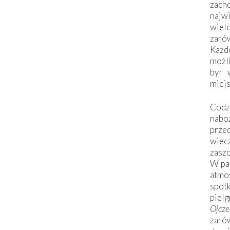
zac
naj
wiel
zarów
Każd
możli
był 
miej
Codzi
nabo
prze
wiec
zaszc
W pa
atmo
spo
piel
Ojcz
zarów