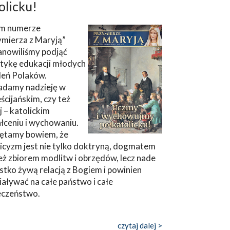
olicku!
m numerze
ymierza z Maryją”
anowiliśmy podjąć
tykę edukacji młodych
leń Polaków.
adamy nadzieję w
ścijańskim, czy też
ej – katolickim
łceniu i wychowaniu.
ętamy bowiem, że
icyzm jest nie tylko doktryną, dogmatem
eż zbiorem modlitw i obrzędów, lecz nade
tko żywą relacją z Bogiem i powinien
aływać na całe państwo i całe
eczeństwo.
czytaj dalej >