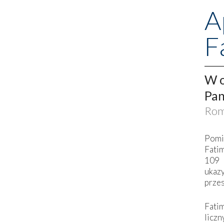
A
F
W o
Pan
Rom
Pomi
Fati
109 
ukaz
przes
Fati
liczn