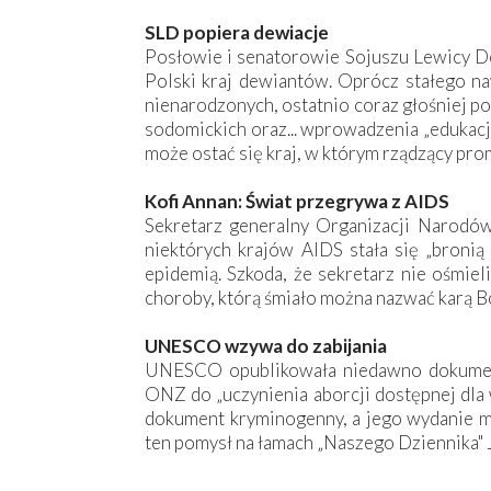
SLD popiera dewiacje
Posłowie i senatorowie Sojuszu Lewicy De
Polski kraj dewiantów. Oprócz stałego naw
nienarodzonych, ostatnio coraz głośniej po
sodomickich oraz... wprowadzenia „edukacji
może ostać się kraj, w którym rządzący pro
Kofi Annan: Świat przegrywa z AIDS
Sekretarz generalny Organizacji Narodów
niektórych krajów AIDS stała się „bronią
epidemią. Szkoda, że sekretarz nie ośmiel
choroby, którą śmiało można nazwać karą Bo
UNESCO wzywa do zabijania
UNESCO opublikowała niedawno dokumen
ONZ do „uczynienia aborcji dostępnej dla w
dokument kryminogenny, a jego wydanie m
ten pomysł na łamach „Naszego Dziennika" J