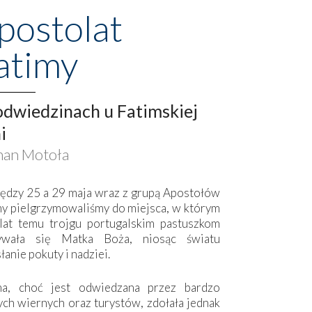
postolat
atimy
dwiedzinach u Fatimskiej
i
an Motoła
ędzy 25 a 29 maja wraz z grupą Apostołów
my pielgrzymowaliśmy do miejsca, w którym
lat temu trojgu portugalskim pastuszkom
ywała się Matka Boża, niosąc światu
łanie pokuty i nadziei.
ma, choć jest odwiedzana przez bardzo
ych wiernych oraz turystów, zdołała jednak