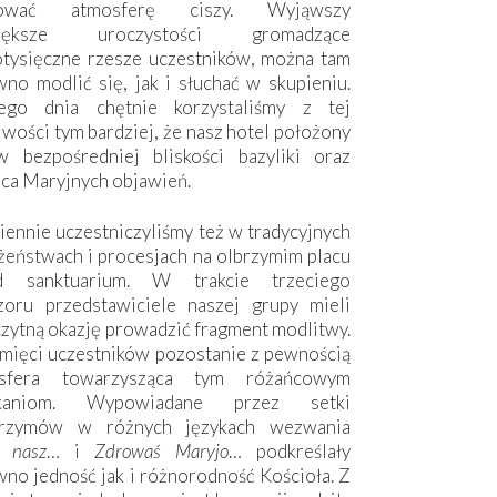
hować atmosferę ciszy. Wyjąwszy
większe uroczystości gromadzące
otysięczne rzesze uczestników, można tam
no modlić się, jak i słuchać w skupieniu.
ego dnia chętnie korzystaliśmy z tej
wości tym bardziej, że nasz hotel położony
w bezpośredniej bliskości bazyliki oraz
sca Maryjnych objawień.
ennie uczestniczyliśmy też w tradycyjnych
żeństwach i procesjach na olbrzymim placu
d sanktuarium. W trakcie trzeciego
zoru przedstawiciele naszej grupy mieli
zytną okazję prowadzić fragment modlitwy.
mięci uczestników pozostanie z pewnością
sfera towarzysząca tym różańcowym
tkaniom. Wypowiadane przez setki
grzymów w różnych językach wezwania
e nasz
… i
Zdrowaś Maryjo
… podkreślały
no jedność jak i różnorodność Kościoła. Z