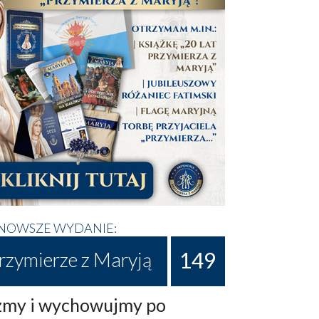
NOWSZE WYDANIE:
149
rzymierze z Maryją
my i wychowujmy po