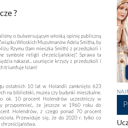
cze ?
liśmy o bulwersującym włoską opinię publiczną
Związku Włoskich Muzułmanów Adela Smitha, by
iżu Rzymu (tam mieszka Smith) z przedszkoli i
ne symbole religii chrześcijańskiej". Sprawa ta
sędzia nakazał... usunięcie krzyży z przedszkoli i
h triumfuje Islam!
gu ostatnich 10 lat w Holandii zamknięto 623
NAJ
ych na biblioteki, muzea czy budynki mieszkalne.
ylko ok. 10 procent Holendrów uczestniczy w
P
zy przypomnieć, że jeszcze w 1960 roku do
rocent Holendrów, z czego ponad 70 procent
ścioła. Przewiduje się, że do 2020 r. tylko co
Ucz
 chrześcijaństwa.