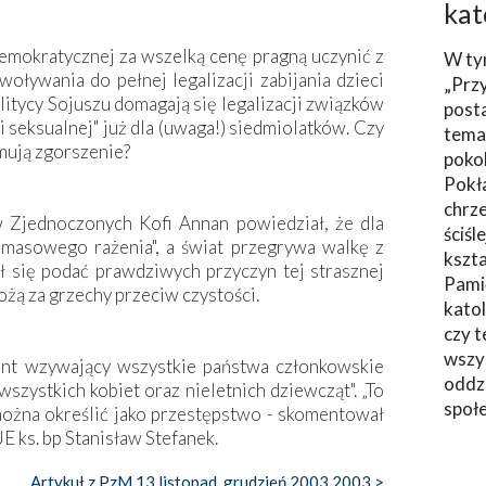
kat
mokratycznej za wszelką cenę pragną uczynić z
W ty
oływania do pełnej legalizacji zabijania dzieci
„Prz
litycy Sojuszu domagają się legalizacji związków
post
 seksualnej" już dla (uwaga!) siedmiolatków. Czy
tema
mują zgorszenie?
poko
Pokł
chrze
 Zjednoczonych Kofi Annan powiedział, że dla
ściśl
 masowego rażenia", a świat przegrywa walkę z
kszta
ił się podać prawdziwych przyczyn tej strasznej
Pami
żą za grzechy przeciw czystości.
katol
czy t
wszys
t wzywający wszystkie państwa członkowskie
oddzi
szystkich kobiet oraz nieletnich dziewcząt". „To
społ
ożna określić jako przestępstwo - skomentował
E ks. bp Stanisław Stefanek.
Artykuł z PzM 13 listopad, grudzień 2003 2003 >