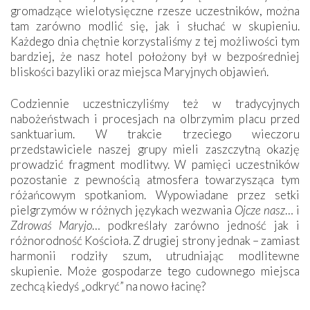
gromadzące wielotysięczne rzesze uczestników, można
tam zarówno modlić się, jak i słuchać w skupieniu.
Każdego dnia chętnie korzystaliśmy z tej możliwości tym
bardziej, że nasz hotel położony był w bezpośredniej
bliskości bazyliki oraz miejsca Maryjnych objawień.
Codziennie uczestniczyliśmy też w tradycyjnych
nabożeństwach i procesjach na olbrzymim placu przed
sanktuarium. W trakcie trzeciego wieczoru
przedstawiciele naszej grupy mieli zaszczytną okazję
prowadzić fragment modlitwy. W pamięci uczestników
pozostanie z pewnością atmosfera towarzysząca tym
różańcowym spotkaniom. Wypowiadane przez setki
pielgrzymów w różnych językach wezwania
Ojcze nasz
… i
Zdrowaś Maryjo
… podkreślały zarówno jedność jak i
różnorodność Kościoła. Z drugiej strony jednak – zamiast
harmonii rodziły szum, utrudniając modlitewne
skupienie. Może gospodarze tego cudownego miejsca
zechcą kiedyś „odkryć” na nowo łacinę?