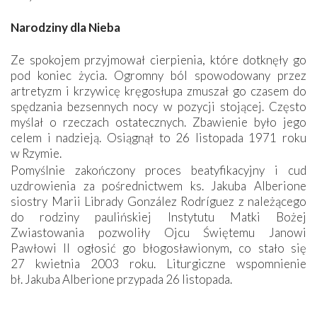
Narodziny dla Nieba
Ze spokojem przyjmował cierpienia, które dotknęły go
pod koniec życia. Ogromny ból spowodowany przez
artretyzm i krzywicę kręgosłupa zmuszał go czasem do
spędzania bezsennych nocy w pozycji stojącej. Często
myślał o rzeczach ostatecznych. Zbawienie było jego
celem i nadzieją. Osiągnął to 26 listopada 1971 roku
w Rzymie.
Pomyślnie zakończony proces beatyfikacyjny i cud
uzdrowienia za pośrednictwem ks. Jakuba Alberione
siostry Marii Librady González Rodríguez z należącego
do rodziny paulińskiej Instytutu Matki Bożej
Zwiastowania pozwoliły Ojcu Świętemu Janowi
Pawłowi II ogłosić go błogosławionym, co stało się
27 kwietnia 2003 roku. Liturgiczne wspomnienie
bł. Jakuba Alberione przypada 26 listopada.