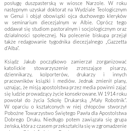
posługę duszpasterską w wiosce Narzole. W roku
następnym uzyskał doktorat na Wydziale Teologicznym
w Genui i objął obowiązki ojca duchowego kleryków
w seminarium diecezjalnym w Albie. Oprócz tego
oddawał się studiom pastoralnym i socjologicznym oraz
działalności społecznej. Na polecenie biskupa przejął
także redagowanie tygodnika diecezjalnego „Gazzetta
d’Alba”.
Ksiądz Jakub początkowo zamierzał zorganizować
katolickie stowarzyszenie zrzeszające pisarzy,
dziennikarzy, kolporterów, drukarzy i innych
pracowników książki i mediów. Jednak zmienił plany,
uznając, że misją apostolstwa przez media powinni zająć
się ludzie prowadzący życie konsekrowane. W 1914 roku
powołał do życia Szkołę Drukarską „Mały Robotnik”.
W oparciu o kształconych w niej chłopców stworzył
Pobożne Towarzystwo Świętego Pawła dla Apostolstwa
Dobrego Druku. Niedługo potem zawiązała się grupa
żeńska, która z czasem przekształciła się w zgromadzenie