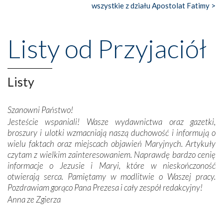
księgarnia.
wszystkie z działu Apostolat Fatimy >
Nasze pielgrzymkowe wyprawy, których celem były
wspaniałe klasztory w miasteczku Alcobaça czy w Batalhi,
Listy od Przyjaciół
przeniosły nas do czasów, gdy świątynie bez wątpienia
wznoszono na chwałę Bożą, na przykład – w podzięce za
Opatrznościową pomoc w wygranej bitwie o
Listy
niepodległość kraju. Zachwyt budziła potężna, a zarazem
misterna architektura tych monumentalnych dzieł,
wspaniałe zdobienia, dbałość ich twórców o detale,
Szanowni Państwo!
połączenie talentów z wytrwałością i pracowitością
Jesteście wspaniali! Wasze wydawnictwa oraz gazetki,
budowniczych.
broszury i ulotki wzmacniają naszą duchowość i informują o
wielu faktach oraz miejscach objawień Maryjnych. Artykuły
Podążyliśmy też śladami fatimskich wizjonerów – Łucji
czytam z wielkim zainteresowaniem. Naprawdę bardzo cenię
dos Santos oraz świętych Hiacynty i Franciszka Marto.
informacje o Jezusie i Maryi, które w nieskończoność
Modliliśmy się przy ich grobach. Odprawiliśmy Drogę
otwierają serca. Pamiętamy w modlitwie o Waszej pracy.
Krzyżową w ich rodzinnych stronach, odwiedziliśmy
Pozdrawiam gorąco Pana Prezesa i cały zespół redakcyjny!
domy, w których żyli.
Anna ze Zgierza
W miejscu objawień Matki Bożej zapaliliśmy świece