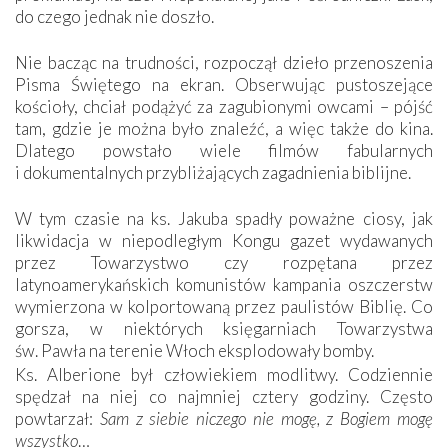
do czego jednak nie doszło.
Nie bacząc na trudności, rozpoczął dzieło przenoszenia
Pisma Świętego na ekran. Obserwując pustoszejące
kościoły, chciał podążyć za zagubionymi owcami – pójść
tam, gdzie je można było znaleźć, a więc także do kina.
Dlatego powstało wiele filmów fabularnych
i dokumentalnych przybliżających zagadnienia biblijne.
W tym czasie na ks. Jakuba spadły poważne ciosy, jak
likwidacja w niepodległym Kongu gazet wydawanych
przez Towarzystwo czy rozpętana przez
latynoamerykańskich komunistów kampania oszczerstw
wymierzona w kolportowaną przez paulistów Biblię. Co
gorsza, w niektórych księgarniach Towarzystwa
św. Pawła na terenie Włoch eksplodowały bomby.
Ks. Alberione był człowiekiem modlitwy. Codziennie
spędzał na niej co najmniej cztery godziny. Często
powtarzał:
Sam z siebie niczego nie mogę, z Bogiem mogę
wszystko
…