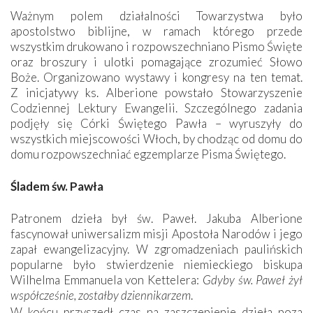
Ważnym polem działalności Towarzystwa było
apostolstwo biblijne, w ramach którego przede
wszystkim drukowano i rozpowszechniano Pismo Święte
oraz broszury i ulotki pomagające zrozumieć Słowo
Boże. Organizowano wystawy i kongresy na ten temat.
Z inicjatywy ks. Alberione powstało Stowarzyszenie
Codziennej Lektury Ewangelii. Szczególnego zadania
podjęły się Córki Świętego Pawła – wyruszyły do
wszystkich miejscowości Włoch, by chodząc od domu do
domu rozpowszechniać egzemplarze Pisma Świętego.
Śladem św. Pawła
Patronem dzieła był św. Paweł. Jakuba Alberione
fascynował uniwersalizm misji Apostoła Narodów i jego
zapał ewangelizacyjny. W zgromadzeniach paulińskich
popularne było stwierdzenie niemieckiego biskupa
Wilhelma Emmanuela von Kettelera:
Gdyby św. Paweł żył
współcześnie, zostałby dziennikarzem
.
W końcu przyszedł czas na zaszczepienie dzieła poza