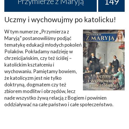
149
Przymierze z Maryją
Uczmy i wychowujmy po katolicku!
W tym numerze „Przymierza z
Maryją” postanowiliśmy podjąć
tematykę edukacji młodych pokoleń
Polaków. Pokładamy nadzieję w
chrześcijańskim, czy też ściślej –
katolickim kształceniu i
wychowaniu. Pamiętamy bowiem,
że katolicyzm jest nie tylko
doktryną, dogmatem czy też
zbiorem modlitw i obrzędów, lecz
nade wszystko żywą relacją z Bogiem i powinien
oddziaływać na całe państwo i całe społeczeństwo.