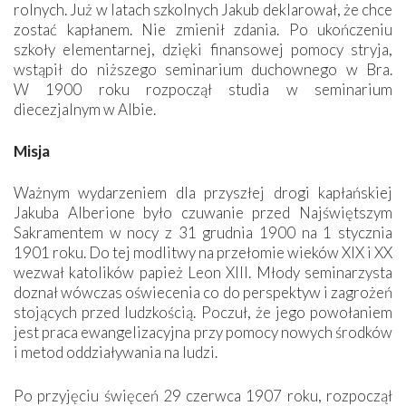
rolnych. Już w latach szkolnych Jakub deklarował, że chce
zostać kapłanem. Nie zmienił zdania. Po ukończeniu
szkoły elementarnej, dzięki finansowej pomocy stryja,
wstąpił do niższego seminarium duchownego w Bra.
W 1900 roku rozpoczął studia w seminarium
diecezjalnym w Albie.
Misja
Ważnym wydarzeniem dla przyszłej drogi kapłańskiej
Jakuba Alberione było czuwanie przed Najświętszym
Sakramentem w nocy z 31 grudnia 1900 na 1 stycznia
1901 roku. Do tej modlitwy na przełomie wieków XIX i XX
wezwał katolików papież Leon XIII. Młody seminarzysta
doznał wówczas oświecenia co do perspektyw i zagrożeń
stojących przed ludzkością. Poczuł, że jego powołaniem
jest praca ewangelizacyjna przy pomocy nowych środków
i metod oddziaływania na ludzi.
Po przyjęciu święceń 29 czerwca 1907 roku, rozpoczął