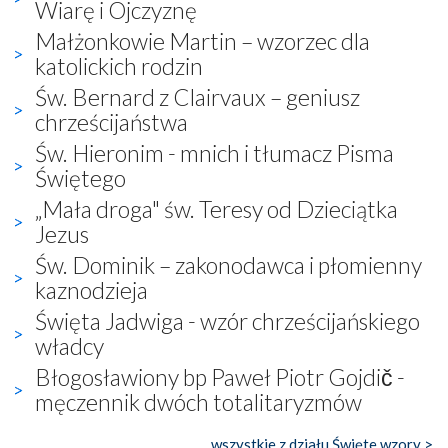
Wiarę i Ojczyznę
Małżonkowie Martin – wzorzec dla
katolickich rodzin
Św. Bernard z Clairvaux – geniusz
chrześcijaństwa
Św. Hieronim - mnich i tłumacz Pisma
Świętego
„Mała droga" św. Teresy od Dzieciątka
Jezus
Św. Dominik – zakonodawca i płomienny
kaznodzieja
Święta Jadwiga - wzór chrześcijańskiego
władcy
Błogosławiony bp Paweł Piotr Gojdič -
męczennik dwóch totalitaryzmów
wszystkie z działu Święte wzory >