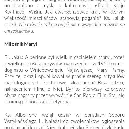
uruchomiono z myślą o kulturalnych elitach Kraju
Kwitnącej Wiśni. Jak ewangelizować kraj, w którym
większość mieszkańców stanowią poganie? Ks. Jakub
radził:
Nie mówcie tylko o religii, ale o wszystkim mówcie po
chrześcijańsku
.
Miłośnik Maryi
Bł. Jakub Alberione był wielkim czcicielem Maryi, toteż
z wielką radością przywitał ogłoszenie – w 1950 roku –
dogmatu o Wniebowzięciu Najświętszej Maryi Panny.
Przy tej okazji opublikował w prasie szereg artykułów
mariologicznych. Postanowił także uczcić Bogarodzicę
nakręceniem filmu o Niej. Był to pierwszy kolorowy
obraz nagrany przez wytwórnie San Paolo Film. Stał się
cenioną pomocą katechetyczną.
Ks. Alberione wziął udział w obradach Soboru
Watykańskiego II. Należał do zwolenników ogłoszenia
proklamacji ku czci Niepokalanej jako Pośredniczki Łask,