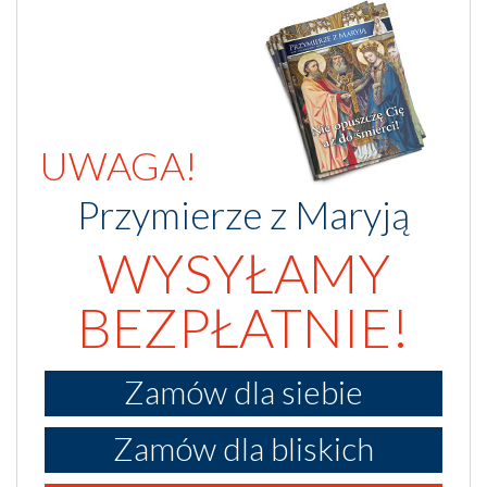
UWAGA!
Przymierze z Maryją
WYSYŁAMY
BEZPŁATNIE!
Zamów dla siebie
Zamów dla bliskich