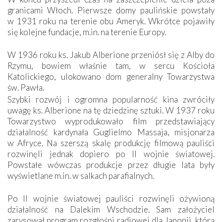
granicami Włoch. Pierwsze domy paulińskie powstały
w 1931 roku na terenie obu Ameryk. Wkrótce pojawiły
się kolejne fundacje, m.in. na terenie Europy.
W 1936 roku ks. Jakub Alberione przeniósł się z Alby do
Rzymu, bowiem właśnie tam, w sercu Kościoła
Katolickiego, ulokowano dom generalny Towarzystwa
św. Pawła.
Szybki rozwój i ogromna popularność kina zwróciły
uwagę ks. Alberione na tę dziedzinę sztuki. W 1937 roku
Towarzystwo wyprodukowało film przedstawiający
działalność kardynała Guglielmo Massaja, misjonarza
w Afryce. Na szerszą skalę produkcję filmową pauliści
rozwinęli jednak dopiero po II wojnie światowej.
Powstałe wówczas produkcje przez długie lata były
wyświetlane m.in. w salkach parafialnych.
Po II wojnie światowej pauliści rozwinęli ożywioną
działalność na Dalekim Wschodzie. Sam założyciel
zarysował program rozgłośni radiowej dla Japonii, którą