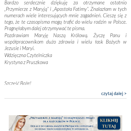
Bardzo serdecznie dziękuję za otrzymane ostatnio
przynajmniej w życiu duchowym. Odstępstwo owocuje
„Przymierze z Maryją” i „Apostoła Fatimy”. Znalazłam w tych
nieszczęściem i śmiercią. Te uniwersalne prawdy
numerach wiele interesujących mnie zagadnień. Cieszę się z
przychodziły na myśl, gdy słuchaliśmy opowieści
tego, że te czasopisma mogą trafić do wielu rodzin w Polsce.
przewodników o portugalskich monarchach i wodzach,
Pragnęłabym dalej otrzymywać te pisma.
zwycięskich bitwach i nieszczęśliwych losach grzesznych
Pozdrawiam Maryję Naszą Królową. Życzę Panu i
kochanków.
współpracownikom dużo zdrowia i wielu łask Bożych w
Jezusie i Maryi.
Byli tym razem pośród Apostołów Fatimy reprezentanci
Wdzięczna Czytelniczka
każdego spośród żyjących pokoleń. Najmłodszy uczestnik
Krystyna z Pruszkowa
liczył sobie 13 lat, zaś senior, pan Zdzisław – już 94.
–
Całe życie marzyłem, by tu przyjechać
– przyznał w
rozmowie.
Szczęść Boże!
Bardzo dziękuję za przysyłanie mi „Przymierza z Maryją”. Jest
Nasza pielgrzymka nie byłaby tak bogata w duchową treść
czytaj dalej >
to pismo, które bardzo sobie cenię i szanuję. Redagujecie
bez obecności duszpasterza – księdza Krzysztofa.
ciekawe artykuły. Zawsze czekam na nowe numery i pragnę
Oprócz zapewnienia nam możliwości codziennego
poinformować, że zawsze będę Was wspierać. Niech Pan Bóg
wysłuchania Mszy Świętej, dawał on wyrazy swej
nas prowadzi!
niezwykłej czci dla Matki Bożej śpiewem
Godzinek
i
Barbara
pięknych pieśni.