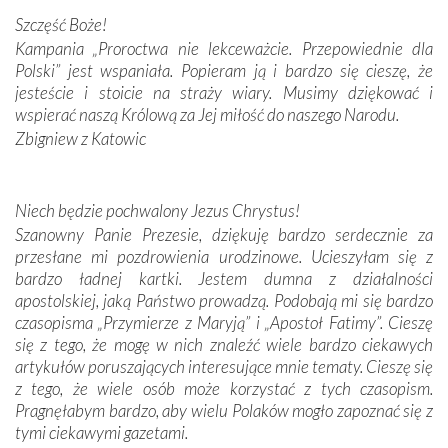
przywiezione wraz z intencjami powierzonymi nam przez
Szczęść Boże!
Darczyńców w ramach akcji „Twoje światło w Fatimie”.
Kampania „Proroctwa nie lekceważcie. Przepowiednie dla
Podczas tej kilkudniowej wyprawy na każdym kroku
Polski” jest wspaniała. Popieram ją i bardzo się cieszę, że
spotykaliśmy się z serdeczną otwartością
jesteście i stoicie na straży wiary. Musimy dziękować i
Portugalczyków. Podziwialiśmy ich ludową sztukę i
wspierać naszą Królową za Jej miłość do naszego Narodu.
zwyczaje. Mimo że nasze kraje są od siebie bardzo
oddalone, w żaden sposób nie czuliśmy się obco.
Zbigniew z Katowic
Sprawiła to oczywiście sama Matka Boża, ale też
kulturowa bliskość biorąca swój początek w naszej
wspólnej wierze. Podczas wyjazdów do historycznych
Niech będzie pochwalony Jezus Chrystus!
miejsc, które znalazły się na trasie naszej pielgrzymki,
Szanowny Panie Prezesie, dziękuję bardzo serdecznie za
mieliśmy okazję przekonać się, że Maryja swoją opieką
przesłane mi pozdrowienia urodzinowe. Ucieszyłam się z
otacza nie tylko nasz naród, lecz wszystkie nacje, które
bardzo ładnej kartki. Jestem dumna z działalności
się Jej ufnie oddają, a także każdą osobę, która zawierza
apostolskiej, jaką Państwo prowadzą. Podobają mi się bardzo
Jej siebie oraz swych bliskich.
czasopisma „Przymierze z Maryją” i „Apostoł Fatimy”. Cieszę
się z tego, że mogę w nich znaleźć wiele bardzo ciekawych
Dzieje Portugalii to również historia wierności Bogu i
artykułów poruszających interesujące mnie tematy. Cieszę się
odstępstw, także w życiu władców. Trudne momenty w
z tego, że wiele osób może korzystać z tych czasopism.
wymiarze tak osobistym, jak i zbiorowym, przypominają o
Pragnęłabym bardzo, aby wielu Polaków mogło zapoznać się z
konieczności ciągłego zabiegania o własną duszę i o łaskę
tymi ciekawymi gazetami.
Opatrzności. Wierność przynosi pomyślność –