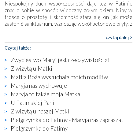
Niespokojny duch współczesności daje też w Fatimie
znać o sobie w sposób widoczny gołym okiem. Niby w
trosce o prostotę i skromność stara się on jak może
zasłonić sanktuarium, wznosząc wokół betonowe bryły, z
których niektóre nawet zostały poświęcone jako miejsca
katolickiego kultu. Tylko co wspólnego z żywą,
czytaj dalej >
autentyczną wiarą mogą mieć płaskie, szare bunkry albo
Czytaj także:
kaplice, w których Tabernakulum przypomina bardziej
skrzynkę na narzędzia? Albo co powiedzieć o ustawionym
Zwycięstwo Maryi jest rzeczywistością!
tuż przy nowej bazylice wielkim krzyżu, na którym
Z wizytą u Matki
zamiast Chrystusa umieszczono dziwaczną postać jakby
Matka Boża wysłuchała moich modlitw
wyjętą ze starożytnych hieroglifów? W kulturowym
kontekście naszych czasów to raczej karykatura niż godny
Maryja nas wychowuje
wizerunek Zbawiciela…
Maryja to także moja Matka
Zatem nawet w bezpośrednim otoczeniu sanktuarium
U Fatimskiej Pani
naocznie przekonaliśmy się, że wewnątrz Kościoła toczy
Z wizytą u naszej Matki
się ogromna walka o kształt katolicyzmu i o serca
wierzących. Do czego to zmaganie może prowadzić,
Pielgrzymka do Fatimy - Maryja nas zaprasza!
widzieliśmy w urokliwym, niewielkim mieście Obidos,
Pielgrzymka do Fatimy
gdzie w miejscu dawnego kościoła działa dzisiaj…