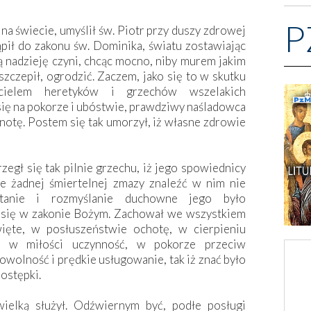
P
na świecie, umyślił św. Piotr przy duszy zdrowej
pił do zakonu św. Dominika, światu zostawiając
ą nadzieję czyni, chcąc mocno, niby murem jakim
zczepił, ogrodzić. Zaczem, jako się to w skutku
zycielem heretyków i grzechów wszelakich
 się na pokorze i ubóstwie, prawdziwy naśladowca
cnotę. Postem się tak umorzył, iż własne zdrowie
rzegł się tak pilnie grzechu, iż jego spowiednicy
że żadnej śmiertelnej zmazy znaleźć w nim nie
ytanie i rozmyślanie duchowne jego było
się w zakonie Bożym. Zachował we wszystkiem
ięte, w posłuszeństwie ochotę, w cierpieniu
ć, w miłości uczynność, w pokorze przeciw
wolność i prędkie usługowanie, tak iż znać było
ostępki.
ielką służył. Odźwiernym być, podłe posługi