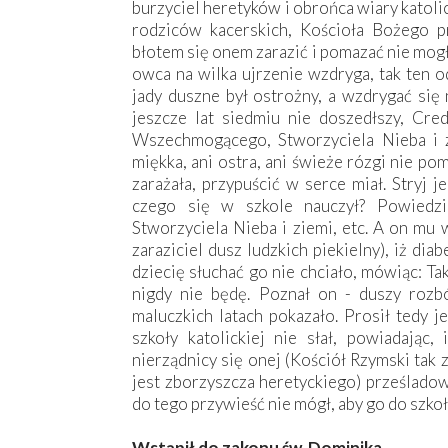
burzyciel heretyków i obrońca wiary katoli
rodziców kacerskich, Kościoła Bożego pr
błotem się onem zarazić i pomazać nie mogł
owca na wilka ujrzenie wzdryga, tak ten 
jady duszne był ostrożny, a wzdrygać się 
jeszcze lat siedmiu nie doszedłszy, Cr
Wszechmogącego, Stworzyciela Nieba i z
miękka, ani ostra, ani świeże rózgi nie p
zarażała, przypuścić w serce miał. Stryj j
czego się w szkole nauczył? Powied
Stworzyciela Nieba i ziemi, etc. A on mu 
zaraziciel dusz ludzkich piekielny), iż di
dziecię słuchać go nie chciało, mówiąc: Tak
nigdy nie będę. Poznał on - duszy rozbó
maluczkich latach pokazało. Prosił tedy j
szkoły katolickiej nie słał, powiadając,
nierządnicy się onej (Kościół Rzymski tak
jest zborzyszcza heretyckiego) prześladow
do tego przywieść nie mógł, aby go do szkoły
Wstąpił do zakonu św. Dominika