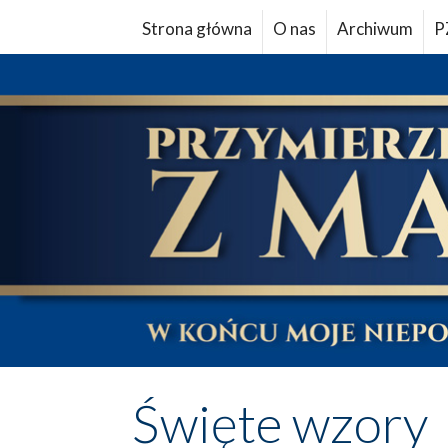
Strona główna
O nas
Archiwum
P
Święte wzory