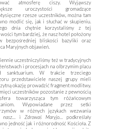
hować atmosferę ciszy. Wyjąwszy
większe uroczystości gromadzące
otysięczne rzesze uczestników, można tam
no modlić się, jak i słuchać w skupieniu.
ego dnia chętnie korzystaliśmy z tej
wości tym bardziej, że nasz hotel położony
w bezpośredniej bliskości bazyliki oraz
sca Maryjnych objawień.
ennie uczestniczyliśmy też w tradycyjnych
żeństwach i procesjach na olbrzymim placu
d sanktuarium. W trakcie trzeciego
zoru przedstawiciele naszej grupy mieli
zytną okazję prowadzić fragment modlitwy.
mięci uczestników pozostanie z pewnością
sfera towarzysząca tym różańcowym
tkaniom. Wypowiadane przez setki
grzymów w różnych językach wezwania
e nasz
… i
Zdrowaś Maryjo
… podkreślały
no jedność jak i różnorodność Kościoła. Z