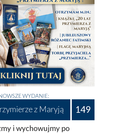
NOWSZE WYDANIE:
149
rzymierze z Maryją
my i wychowujmy po