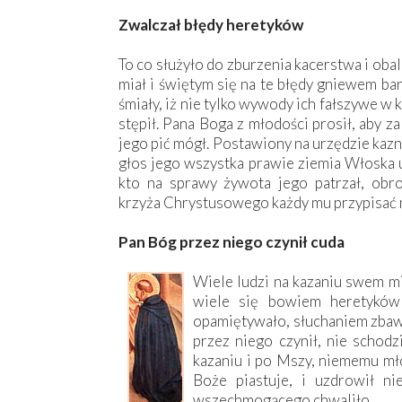
Zwalczał błędy heretyków
To co służyło do zburzenia kacerstwa i oba
miał i świętym się na te błędy gniewem bar
śmiały, iż nie tylko wywody ich fałszywe w 
stępił. Pana Boga z młodości prosił, aby z
jego pić mógł. Postawiony na urzędzie kaz
głos jego wszystka prawie ziemia Włoska u
kto na sprawy żywota jego patrzał, obr
krzyża Chrystusowego każdy mu przypisać 
Pan Bóg przez niego czynił cuda
Wiele ludzi na kazaniu swem mi
wiele się bowiem heretyków 
opamiętywało, słuchaniem zbawi
przez niego czynił, nie schod
kazaniu i po Mszy, niememu mło
Boże piastuje, i uzdrowił ni
wszechmogącego chwaliło.