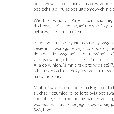
odprawować i do trudnych rzeczy w posłu
pociecha; a pilnując posług domowych, nie
We dnie i w nocy z Panem rozmawiał; nigdy
duchowych nie siedział, ani nie stał. Czyst
był przyjacielem i stróżem.
Pewnego dnia fałszywie oskarżony, wygnan
Jesieni nazwanego. Przyjął to z pokorą. L
dopadła, iż wygnanie to niewinnie 
Ukrzyżowanego: Panie, czemuś mnie tak sąd
A ja co winien, iż mnie takiego widzisz?
takich rzeczach dar Boży jest wielki, niew
na sobie nosić.
Miał też wielką chęć od Pana Boga do duch
słuchać, rozumieć je, to jego była potraw
sposobne, rozum pochopny, pamięć wielką,
wdzięczny. I tak serce jego stawało się 
Świętego.