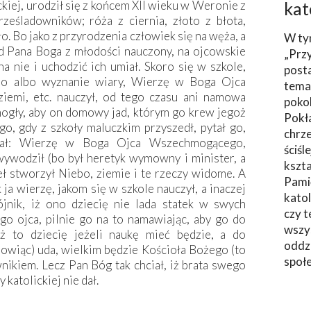
ckiej, urodził się z końcem XII wieku w Weronie z
kat
ześladowników; róża z ciernia, złoto z błota,
o. Bo jako z przyrodzenia człowiek się na węża, a
W ty
od Pana Boga z młodości nauczony, na ojcowskie
„Prz
na nie i uchodzić ich umiał. Skoro się w szkole,
post
edo albo wyznanie wiary, Wierzę w Boga Ojca
tema
iemi, etc. nauczył, od tego czasu ani namowa
poko
omogły, aby on domowy jad, którym go krew jegoż
Pokł
ego, gdy z szkoły maluczkim przyszedł, pytał go,
chrze
ział: Wierzę w Boga Ojca Wszechmogącego,
ściśl
wywodził (bo był heretyk wymowny i minister, a
kszta
abeł stworzył Niebo, ziemie i te rzeczy widome. A
Pami
 ja wierzę, jakom się w szkole nauczył, a inaczej
katol
jnik, iż ono dziecię nie lada statek w swych
czy t
ego ojca, pilnie go na to namawiając, aby go do
wszys
 iż to dziecię jeżeli naukę mieć będzie, a do
oddzi
 zowiąc) uda, wielkim będzie Kościoła Bożego (to
społ
nikiem. Lecz Pan Bóg tak chciał, iż brata swego
 katolickiej nie dał.