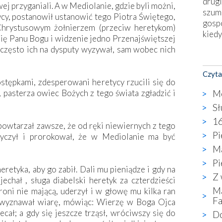
drugi
ej przyganiali. A w Mediola­nie, gdzie byli możni,
szum
ycy, postanowił ustanowić tego Piotra Świętego,
gosp
Chrystusowym żołnierzem (przeciw heretykom)
kiedy
ię Panu Bogu i widzenie jedno Przenajświętszej
często ich na dysputy wyzywał, sam wobec nich
Nies
Fati
Czyta
okie
stępkami, zdesperowani heretycy rzucili się do
star
Me
e, pasterza owiec Bożych z tego świata zgładzić i
wzno
Sł
niekt
16
katol
owtarzał zawsze, że od ręki niewiernych z tego
aute
Pi
życzył i prorokował, że w Mediolanie ma być
bunk
Ma
przyp
Pi
co p
heretyka, aby go zabił. Dali mu pieniądze i gdy na
Z 
bazy
chał , sługa diabelski heretyk za czterdzieści
Chry
Ma
oni nie mającą, uderzył i w głowę mu kilka ran
wyję
Fa
c, wyznawał wiarę, mówiąc: Wierzę w Boga Ojca
kultu
ł; a gdy się jeszcze trząsł, wróciwszy się do
Do
karyk