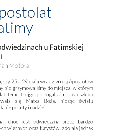
postolat
atimy
dwiedzinach u Fatimskiej
i
an Motoła
ędzy 25 a 29 maja wraz z grupą Apostołów
my pielgrzymowaliśmy do miejsca, w którym
lat temu trojgu portugalskim pastuszkom
ywała się Matka Boża, niosąc światu
łanie pokuty i nadziei.
ma, choć jest odwiedzana przez bardzo
ych wiernych oraz turystów, zdołała jednak