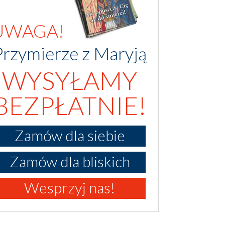
UWAGA!
Przymierze z Maryją
WYSYŁAMY
BEZPŁATNIE!
Zamów dla siebie
Zamów dla bliskich
Wesprzyj nas!