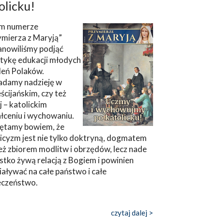
olicku!
m numerze
ymierza z Maryją”
anowiliśmy podjąć
tykę edukacji młodych
leń Polaków.
adamy nadzieję w
ścijańskim, czy też
ej – katolickim
łceniu i wychowaniu.
ętamy bowiem, że
icyzm jest nie tylko doktryną, dogmatem
eż zbiorem modlitw i obrzędów, lecz nade
tko żywą relacją z Bogiem i powinien
aływać na całe państwo i całe
eczeństwo.
czytaj dalej >