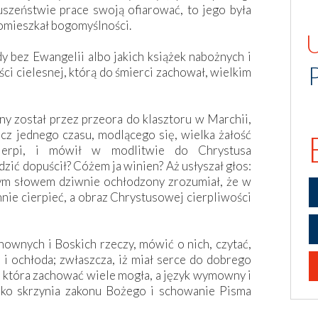
szeństwie prace swoją ofiarować, to jego była
 omieszkał bogomyślności.
 bez Ewangelii albo jakich książek nabożnych i
ości cielesnej, którą do śmierci zachował, wielkim
y został przez przeora do klasztoru w Marchii,
ecz jednego czasu, modlącego się, wielka żałość
cierpi, i mówił w modlitwie do Chrystusa
zić dopuścił? Cóżem ja winien? Aż usłyszał głos:
 Tym słowem dziwnie ochłodzony zrozumiał, że w
innie cierpieć, a obraz Chrystusowej cierpliwości
ownych i Boskich rzeczy, mówić o nich, czytać,
a i ochłoda; zwłaszcza, iż miał serce do dobrego
 która zachować wiele mogła, a język wymowny i
jako skrzynia zakonu Bożego i schowanie Pisma