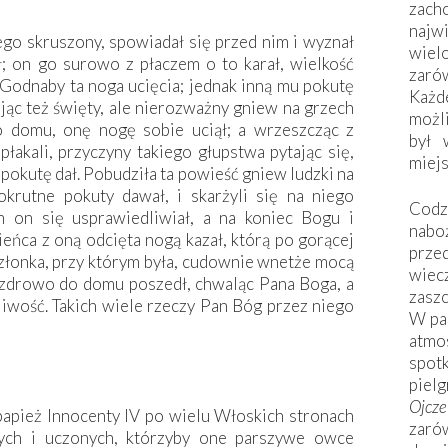
zac
naj
go skruszony, spowiadał się przed nim i wyznał
wiel
; on go surowo z płaczem o to karał, wielkość
zarów
 Godnaby ta noga ucięcia; jednak inną mu pokutę
Każd
ając też święty, ale nierozważny gniew na grzech
możli
o domu, onę nogę sobie uciął; a wrzeszcząc z
był 
płakali, przyczyny takiego głupstwa pytając się,
miej
 pokutę dał. Pobudziła ta powieść gniew ludzki na
okrutne pokuty dawał, i skarżyli się na niego
Codzi
m on się usprawiedliwiał, a na koniec Bogu i
nabo
ieńca z oną odcięta nogą kazał, którą po gorącej
prze
złonka, przy którym była, cudownie wnetże mocą
wiec
n zdrowo do domu poszedł, chwaląc Pana Boga, a
zaszc
iwość. Takich wiele rzeczy Pan Bóg przez niego
W pa
atmo
spo
piel
Ojcz
papież Innocenty IV po wielu Włoskich stronach
zarów
ych i uczonych, którzyby one parszywe owce