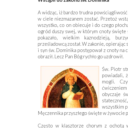
A widząc, iż bardzo trudna powściągliwość 
w ciele niezmazanem zostać. Przetoż wstą
wszystko, co on obiecuje i do czego płoch
ogród duszy swej, w którym cnoty święte s
pokazało, wielkim kaznodzieją, bur
prześladowcą został. W zakonie, opierając
i syn św. Dominika postępował z cnoty na 
obraził. Lecz Pan Bóg rychło go uzdrowił.
Św. Piotr st
powiadali, 
mogli. Cz
ćwiczeniem 
obyczaje św
statecznoś
wszystkim po
Męczennika przyszłego święte w żywocie p
Często w klasztorze chorym z ochotą w