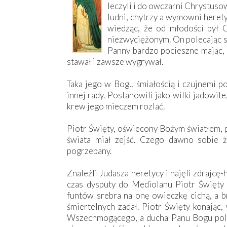
leczyli i do owczarni Chrystusow
ludni, chytrzy a wymowni heret
wiedząc, że od młodości był 
niezwyciężonym. On polecając s
Panny bardzo pocieszne mając, 
stawał i zawsze wygrywał.
Taka jego w Bogu śmiałością i czujnemi po
innej rady. Postanowili jako wilki jadowit
krew jego mieczem rozlać.
Piotr Święty, oświecony Bożym światłem, p
świata miał zejść. Czego dawno sobie 
pogrzebany.
Znaleźli Judasza heretycy i najęli zdrajcę-
czas dysputy do Mediolanu Piotr Święty je
funtów srebra na onę owieczkę cichą, a br
śmiertelnych zadał. Piotr Święty konają
Wszechmogącego, a ducha Panu Bogu poleca