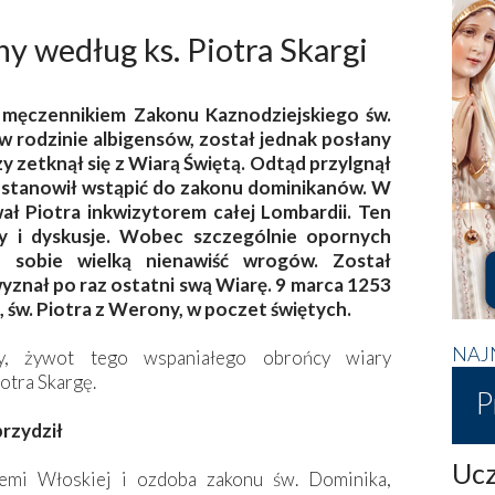
y według ks. Piotra Skargi
 męczennikiem Zakonu Kaznodziejskiego św.
 rodzinie albigensów, został jednak posłany
zy zetknął się z Wiarą Świętą. Odtąd przylgnął
postanowił wstąpić do zakonu dominikanów. W
ł Piotra inkwizytorem całej Lombardii. Ten
ty i dyskusje. Wobec szczególnie opornych
ł sobie wielką nienawiść wrogów. Został
znał po raz ostatni swą Wiarę. 9 marca 1253
, św. Piotra z Werony, w poczet świętych.
NAJ
y, żywot tego wspaniałego obrońcy wiary
otra Skargę.
P
rzydził
Ucz
emi Włoskiej i ozdoba zakonu św. Dominika,