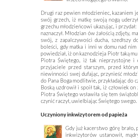
Drugi raz pewien młodzieniec, kazaniem je
swój grzech, iż matkę swoją nogą uderzył
grzechu młodzieńcowi ukazując, i przydał:
naznaczył. Młodzian ów żałością zdjęty, m
swój, z zapalczywości ducha, szedłszy d
boleści, gdy matka i inni w domu nad nim 
powiedział, iż on kaznodzieja Piotr taką mu
Piotra Świętego, iż tak nieprzystojne i 
przyjaciele przed starszym, przed który
niewinności swej dufając, przynieść młodz
do Pana Boga modlitwie, przykładając do c
Boską uzdrowił i spoił tak, iż człowiek o
Piotra Świętego wsławiła się tem świątobl
czynić raczył, uwielbiając Świętego swego.
Uczyniony inkwizytorem od papieża
Gdy już kacerstwo górę brało, 
inkwizytorów ustanowił, mądr