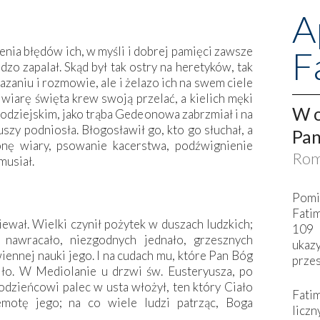
A
F
lenia błędów ich, w myśli i dobrej pamięci zawsze
dzo zapalał. Skąd był tak ostry na heretyków, tak
kazaniu i rozmowie, ale i żelazo ich na swem ciele
a wiarę święta krew swoją przelać, a kielich męki
W o
nodziejskim, jako trąba Gedeonowa zabrzmiał i na
szy podniosła. Błogosławił go, kto go słuchał, a
Pan
onę wiary, psowanie kacerstwa, podźwignienie
Rom
musiał.
Pomi
Fati
ewał. Wielki czynił pożytek w duszach ludzkich;
109 
nawracało, niezgodnych jednało, grzesznych
ukaz
ennej nauki jego. I na cudach mu, które Pan Bóg
przes
ziło. W Mediolanie u drzwi św. Eusteryusza, po
dzieńcowi palec w usta włożył, ten który Ciało
Fati
emotę jego; na co wiele ludzi patrząc, Boga
liczn