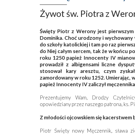
Żywot św. Piotra z Weron
Święty Piotr z Werony jest pierwszym
Dominika. Choć urodzony i wychowany w
do szkoły katolickiej i tam po raz pierws
do Niej całym sercem, tak że w końcu 
roku 1250 papież Innocenty IV mianowa
prowadził z albigensami liczne dyspu
stosował kary aresztu, czym zyska
zamordowany w roku 1252. Umierając, wy
papież Innocenty IV zaliczył męczennika
Prezentujemy Wam, Drodzy Czytelnic
opowiedziany przez naszego patrona, ks. Pi
Z młodości ojcowskiem się kacerstwem b
Piotr Święty nowy Męczennik, sława zi