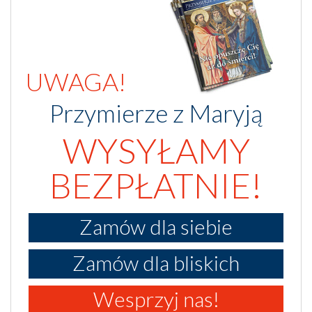
UWAGA!
Przymierze z Maryją
WYSYŁAMY
BEZPŁATNIE!
Zamów dla siebie
Zamów dla bliskich
Wesprzyj nas!