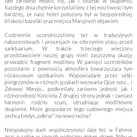
tam zarówno modlić się, jak i słuchać w skupieniu.
Każdego dnia chętnie korzystaliśmy z tej możliwości tym
bardziej, że nasz hotel położony był w bezpośredniej
bliskości bazyliki oraz miejsca Maryjnych objawień.
Codziennie uczestniczyliśmy też w tradycyjnych
nabożeństwach i procesjach na olbrzymim placu przed
sanktuarium. W trakcie trzeciego wieczoru
przedstawiciele naszej grupy mieli zaszczytną okazję
prowadzić fragment modlitwy. W pamięci uczestników
pozostanie z pewnością atmosfera towarzysząca tym
różańcowym spotkaniom. Wypowiadane przez setki
pielgrzymów w różnych językach wezwania
Ojcze nasz
… i
Zdrowaś Maryjo
… podkreślały zarówno jedność jak i
różnorodność Kościoła. Z drugiej strony jednak – zamiast
harmonii rodziły szum, utrudniając modlitewne
skupienie. Może gospodarze tego cudownego miejsca
zechcą kiedyś „odkryć” na nowo łacinę?
Niespokojny duch współczesności daje też w Fatimie
znać o sobie w sposób widoczny gołym okiem. Niby w