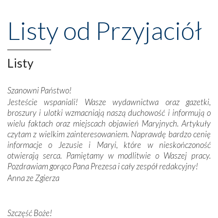
Nasze pielgrzymkowe wyprawy, których celem były
wspaniałe klasztory w miasteczku Alcobaça czy w Batalhi,
Listy od Przyjaciół
przeniosły nas do czasów, gdy świątynie bez wątpienia
wznoszono na chwałę Bożą, na przykład – w podzięce za
Opatrznościową pomoc w wygranej bitwie o
Listy
niepodległość kraju. Zachwyt budziła potężna, a zarazem
misterna architektura tych monumentalnych dzieł,
wspaniałe zdobienia, dbałość ich twórców o detale,
Szanowni Państwo!
połączenie talentów z wytrwałością i pracowitością
Jesteście wspaniali! Wasze wydawnictwa oraz gazetki,
budowniczych.
broszury i ulotki wzmacniają naszą duchowość i informują o
wielu faktach oraz miejscach objawień Maryjnych. Artykuły
Podążyliśmy też śladami fatimskich wizjonerów – Łucji
czytam z wielkim zainteresowaniem. Naprawdę bardzo cenię
dos Santos oraz świętych Hiacynty i Franciszka Marto.
informacje o Jezusie i Maryi, które w nieskończoność
Modliliśmy się przy ich grobach. Odprawiliśmy Drogę
otwierają serca. Pamiętamy w modlitwie o Waszej pracy.
Krzyżową w ich rodzinnych stronach, odwiedziliśmy
Pozdrawiam gorąco Pana Prezesa i cały zespół redakcyjny!
domy, w których żyli.
Anna ze Zgierza
W miejscu objawień Matki Bożej zapaliliśmy świece
przywiezione wraz z intencjami powierzonymi nam przez
Szczęść Boże!
Darczyńców w ramach akcji „Twoje światło w Fatimie”.