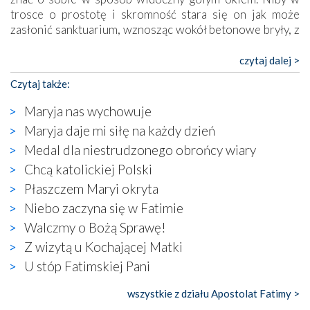
trosce o prostotę i skromność stara się on jak może
zasłonić sanktuarium, wznosząc wokół betonowe bryły, z
których niektóre nawet zostały poświęcone jako miejsca
katolickiego kultu. Tylko co wspólnego z żywą,
czytaj dalej >
autentyczną wiarą mogą mieć płaskie, szare bunkry albo
Czytaj także:
kaplice, w których Tabernakulum przypomina bardziej
skrzynkę na narzędzia? Albo co powiedzieć o ustawionym
Maryja nas wychowuje
tuż przy nowej bazylice wielkim krzyżu, na którym
Maryja daje mi siłę na każdy dzień
zamiast Chrystusa umieszczono dziwaczną postać jakby
Medal dla niestrudzonego obrońcy wiary
wyjętą ze starożytnych hieroglifów? W kulturowym
kontekście naszych czasów to raczej karykatura niż godny
Chcą katolickiej Polski
wizerunek Zbawiciela…
Płaszczem Maryi okryta
Zatem nawet w bezpośrednim otoczeniu sanktuarium
Niebo zaczyna się w Fatimie
naocznie przekonaliśmy się, że wewnątrz Kościoła toczy
Walczmy o Bożą Sprawę!
się ogromna walka o kształt katolicyzmu i o serca
wierzących. Do czego to zmaganie może prowadzić,
Z wizytą u Kochającej Matki
widzieliśmy w urokliwym, niewielkim mieście Obidos,
U stóp Fatimskiej Pani
gdzie w miejscu dawnego kościoła działa dzisiaj…
księgarnia.
wszystkie z działu Apostolat Fatimy >