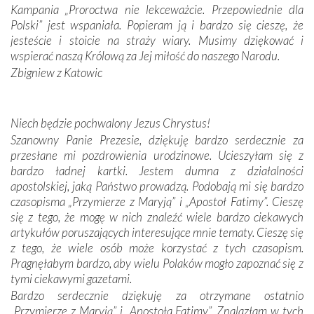
Kampania „Proroctwa nie lekceważcie. Przepowiednie dla
Podczas tej kilkudniowej wyprawy na każdym kroku
Polski” jest wspaniała. Popieram ją i bardzo się cieszę, że
spotykaliśmy się z serdeczną otwartością
jesteście i stoicie na straży wiary. Musimy dziękować i
Portugalczyków. Podziwialiśmy ich ludową sztukę i
wspierać naszą Królową za Jej miłość do naszego Narodu.
zwyczaje. Mimo że nasze kraje są od siebie bardzo
oddalone, w żaden sposób nie czuliśmy się obco.
Zbigniew z Katowic
Sprawiła to oczywiście sama Matka Boża, ale też
kulturowa bliskość biorąca swój początek w naszej
wspólnej wierze. Podczas wyjazdów do historycznych
Niech będzie pochwalony Jezus Chrystus!
miejsc, które znalazły się na trasie naszej pielgrzymki,
Szanowny Panie Prezesie, dziękuję bardzo serdecznie za
mieliśmy okazję przekonać się, że Maryja swoją opieką
przesłane mi pozdrowienia urodzinowe. Ucieszyłam się z
otacza nie tylko nasz naród, lecz wszystkie nacje, które
bardzo ładnej kartki. Jestem dumna z działalności
się Jej ufnie oddają, a także każdą osobę, która zawierza
apostolskiej, jaką Państwo prowadzą. Podobają mi się bardzo
Jej siebie oraz swych bliskich.
czasopisma „Przymierze z Maryją” i „Apostoł Fatimy”. Cieszę
się z tego, że mogę w nich znaleźć wiele bardzo ciekawych
Dzieje Portugalii to również historia wierności Bogu i
artykułów poruszających interesujące mnie tematy. Cieszę się
odstępstw, także w życiu władców. Trudne momenty w
z tego, że wiele osób może korzystać z tych czasopism.
wymiarze tak osobistym, jak i zbiorowym, przypominają o
Pragnęłabym bardzo, aby wielu Polaków mogło zapoznać się z
konieczności ciągłego zabiegania o własną duszę i o łaskę
tymi ciekawymi gazetami.
Opatrzności. Wierność przynosi pomyślność –
Bardzo serdecznie dziękuję za otrzymane ostatnio
przynajmniej w życiu duchowym. Odstępstwo owocuje
„Przymierze z Maryją” i „Apostoła Fatimy”. Znalazłam w tych