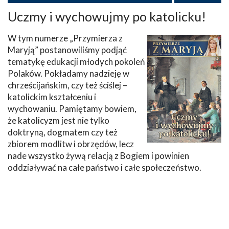
Uczmy i wychowujmy po katolicku!
W tym numerze „Przymierza z
Maryją” postanowiliśmy podjąć
tematykę edukacji młodych pokoleń
Polaków. Pokładamy nadzieję w
chrześcijańskim, czy też ściślej –
katolickim kształceniu i
wychowaniu. Pamiętamy bowiem,
że katolicyzm jest nie tylko
doktryną, dogmatem czy też
zbiorem modlitw i obrzędów, lecz
nade wszystko żywą relacją z Bogiem i powinien
oddziaływać na całe państwo i całe społeczeństwo.