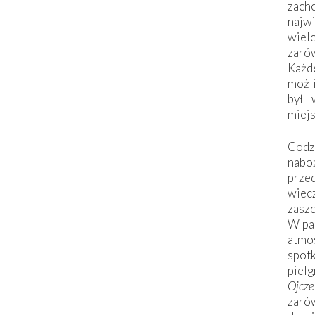
zac
naj
wiel
zarów
Każd
możli
był 
miej
Codzi
nabo
prze
wiec
zaszc
W pa
atmo
spo
piel
Ojcz
zarów