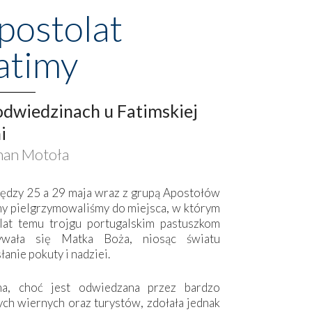
postolat
atimy
dwiedzinach u Fatimskiej
i
an Motoła
ędzy 25 a 29 maja wraz z grupą Apostołów
my pielgrzymowaliśmy do miejsca, w którym
lat temu trojgu portugalskim pastuszkom
ywała się Matka Boża, niosąc światu
łanie pokuty i nadziei.
ma, choć jest odwiedzana przez bardzo
ych wiernych oraz turystów, zdołała jednak