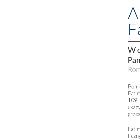
A
F
W o
Pan
Rom
Pomi
Fati
109 
ukaz
przes
Fati
liczn