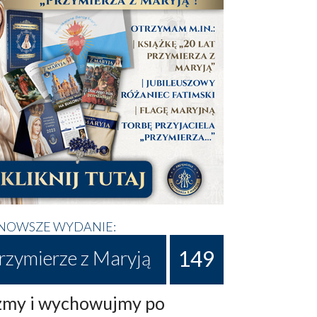
NOWSZE WYDANIE:
149
rzymierze z Maryją
my i wychowujmy po