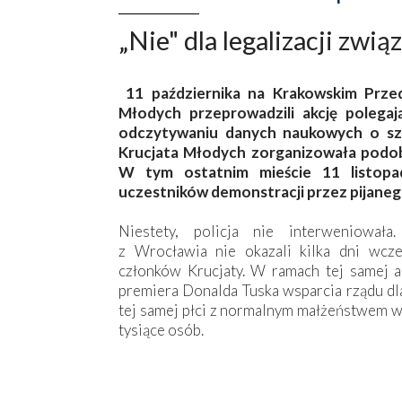
„Nie" dla legalizacji zw
11 października na Krakowskim Prze
Młodych przeprowadzili akcję polega
odczytywaniu danych naukowych o szk
Krucjata Młodych zorganizowała podobn
W tym ostatnim mieście 11 listopa
uczestników demonstracji przez pijane
Niestety, policja nie interweniowała
z Wrocławia nie okazali kilka dni wcześ
członków Krucjaty. W ramach tej samej a
premiera Donalda Tuska wsparcia rządu d
tej samej płci z normalnym małżeństwem wy
tysiące osób.