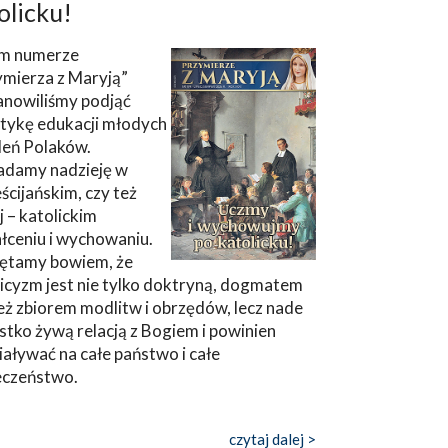
olicku!
m numerze
ymierza z Maryją”
anowiliśmy podjąć
tykę edukacji młodych
leń Polaków.
adamy nadzieję w
ścijańskim, czy też
ej – katolickim
łceniu i wychowaniu.
ętamy bowiem, że
icyzm jest nie tylko doktryną, dogmatem
eż zbiorem modlitw i obrzędów, lecz nade
tko żywą relacją z Bogiem i powinien
aływać na całe państwo i całe
eczeństwo.
czytaj dalej >