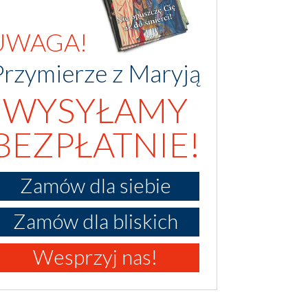
UWAGA!
Przymierze z Maryją
WYSYŁAMY
BEZPŁATNIE!
Zamów dla siebie
Zamów dla bliskich
Wesprzyj nas!