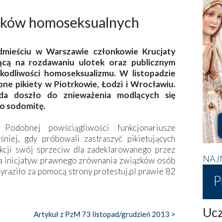
iązków homoseksualnych
dmieściu w Warszawie członkowie Krucjaty
jącą na rozdawaniu ulotek oraz publicznym
odliwości homoseksualizmu. W listopadzie
e pikiety w Piotrkowie, Łodzi i Wrocławiu.
da doszło do znieważenia modlących się
go sodomitę.
. Podobnej powściągliwości funkcjonariusze
niej, gdy próbowali zastraszyć pikietujących
kcji swój sprzeciw dla zadeklarowanego przez
NAJ
la inicjatyw prawnego zrównania związków osób
raziło za pomocą strony ­protestuj.pl prawie 82
P
Ucz
Artykuł z PzM 73 listopad/grudzień 2013 >