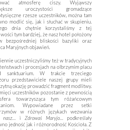
hować atmosferę ciszy. Wyjąwszy
większe uroczystości gromadzące
otysięczne rzesze uczestników, można tam
no modlić się, jak i słuchać w skupieniu.
ego dnia chętnie korzystaliśmy z tej
wości tym bardziej, że nasz hotel położony
w bezpośredniej bliskości bazyliki oraz
sca Maryjnych objawień.
ennie uczestniczyliśmy też w tradycyjnych
żeństwach i procesjach na olbrzymim placu
d sanktuarium. W trakcie trzeciego
zoru przedstawiciele naszej grupy mieli
zytną okazję prowadzić fragment modlitwy.
mięci uczestników pozostanie z pewnością
sfera towarzysząca tym różańcowym
tkaniom. Wypowiadane przez setki
grzymów w różnych językach wezwania
e nasz
… i
Zdrowaś Maryjo
… podkreślały
no jedność jak i różnorodność Kościoła. Z