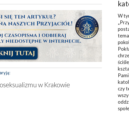
kat
W ty
„Prz
post
tema
poko
Pokł
chrze
ściśl
kszta
aryją:
Pami
katol
moseksualizmu w Krakowie
czy t
wszys
oddzi
społ