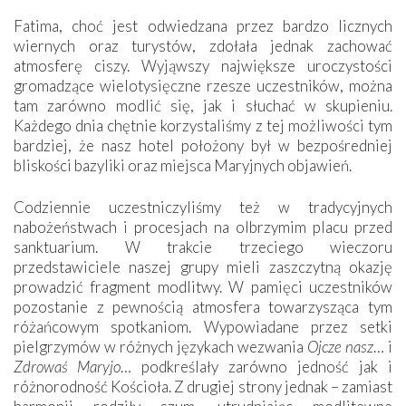
Fatima, choć jest odwiedzana przez bardzo licznych
wiernych oraz turystów, zdołała jednak zachować
atmosferę ciszy. Wyjąwszy największe uroczystości
gromadzące wielotysięczne rzesze uczestników, można
tam zarówno modlić się, jak i słuchać w skupieniu.
Każdego dnia chętnie korzystaliśmy z tej możliwości tym
bardziej, że nasz hotel położony był w bezpośredniej
bliskości bazyliki oraz miejsca Maryjnych objawień.
Codziennie uczestniczyliśmy też w tradycyjnych
nabożeństwach i procesjach na olbrzymim placu przed
sanktuarium. W trakcie trzeciego wieczoru
przedstawiciele naszej grupy mieli zaszczytną okazję
prowadzić fragment modlitwy. W pamięci uczestników
pozostanie z pewnością atmosfera towarzysząca tym
różańcowym spotkaniom. Wypowiadane przez setki
pielgrzymów w różnych językach wezwania
Ojcze nasz
… i
Zdrowaś Maryjo
… podkreślały zarówno jedność jak i
różnorodność Kościoła. Z drugiej strony jednak – zamiast