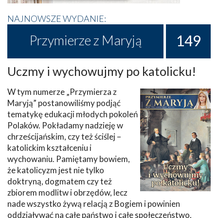
NAJNOWSZE WYDANIE:
149
Przymierze z Maryją
Uczmy i wychowujmy po katolicku!
W tym numerze „Przymierza z
Maryją” postanowiliśmy podjąć
tematykę edukacji młodych pokoleń
Polaków. Pokładamy nadzieję w
chrześcijańskim, czy też ściślej –
katolickim kształceniu i
wychowaniu. Pamiętamy bowiem,
że katolicyzm jest nie tylko
doktryną, dogmatem czy też
zbiorem modlitw i obrzędów, lecz
nade wszystko żywą relacją z Bogiem i powinien
oddziaływać na całe państwo i całe społeczeństwo.