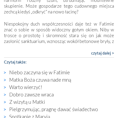
harmonii rodziły szum, utrudniając modlitewne
skupienie. Może gospodarze tego cudownego miejsca
zechcą kiedyś „odkryć” na nowo łacinę?
Niespokojny duch współczesności daje też w Fatimie
znać o sobie w sposób widoczny gołym okiem. Niby w
trosce o prostotę i skromność stara się on jak może
zasłonić sanktuarium, wznosząc wokół betonowe bryły, z
których niektóre nawet zostały poświęcone jako miejsca
katolickiego kultu. Tylko co wspólnego z żywą,
czytaj dalej >
autentyczną wiarą mogą mieć płaskie, szare bunkry albo
Czytaj także:
kaplice, w których Tabernakulum przypomina bardziej
skrzynkę na narzędzia? Albo co powiedzieć o ustawionym
Niebo zaczyna się w Fatimie
tuż przy nowej bazylice wielkim krzyżu, na którym
Matka Boża czuwa nade mną
zamiast Chrystusa umieszczono dziwaczną postać jakby
Warto wierzyć!
wyjętą ze starożytnych hieroglifów? W kulturowym
kontekście naszych czasów to raczej karykatura niż godny
Dobro zawsze wraca
wizerunek Zbawiciela…
Z wizytą u Matki
Zatem nawet w bezpośrednim otoczeniu sanktuarium
Pielgrzymując, pragnę dawać świadectwo
naocznie przekonaliśmy się, że wewnątrz Kościoła toczy
Spotkanie z Maryją
się ogromna walka o kształt katolicyzmu i o serca