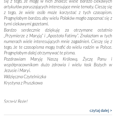
się z tego, że mogę w nich znaleźć wiele bardzo ciekawych
odstępstw, także w życiu władców. Trudne momenty w
artykułów poruszających interesujące mnie tematy. Cieszę się
wymiarze tak osobistym, jak i zbiorowym, przypominają o
z tego, że wiele osób może korzystać z tych czasopism.
konieczności ciągłego zabiegania o własną duszę i o łaskę
Pragnęłabym bardzo, aby wielu Polaków mogło zapoznać się z
Opatrzności. Wierność przynosi pomyślność –
tymi ciekawymi gazetami.
przynajmniej w życiu duchowym. Odstępstwo owocuje
Bardzo serdecznie dziękuję za otrzymane ostatnio
nieszczęściem i śmiercią. Te uniwersalne prawdy
„Przymierze z Maryją” i „Apostoła Fatimy”. Znalazłam w tych
przychodziły na myśl, gdy słuchaliśmy opowieści
numerach wiele interesujących mnie zagadnień. Cieszę się z
przewodników o portugalskich monarchach i wodzach,
tego, że te czasopisma mogą trafić do wielu rodzin w Polsce.
zwycięskich bitwach i nieszczęśliwych losach grzesznych
Pragnęłabym dalej otrzymywać te pisma.
kochanków.
Pozdrawiam Maryję Naszą Królową. Życzę Panu i
współpracownikom dużo zdrowia i wielu łask Bożych w
Byli tym razem pośród Apostołów Fatimy reprezentanci
Jezusie i Maryi.
każdego spośród żyjących pokoleń. Najmłodszy uczestnik
Wdzięczna Czytelniczka
liczył sobie 13 lat, zaś senior, pan Zdzisław – już 94.
–
Krystyna z Pruszkowa
Całe życie marzyłem, by tu przyjechać
– przyznał w
rozmowie.
Nasza pielgrzymka nie byłaby tak bogata w duchową treść
Szczęść Boże!
bez obecności duszpasterza – księdza Krzysztofa.
Bardzo dziękuję za przysyłanie mi „Przymierza z Maryją”. Jest
czytaj dalej >
Oprócz zapewnienia nam możliwości codziennego
to pismo, które bardzo sobie cenię i szanuję. Redagujecie