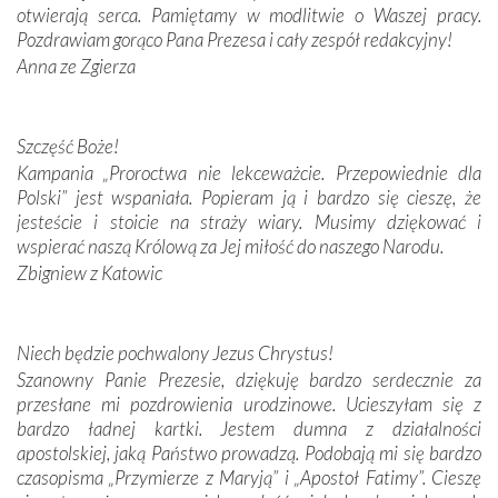
otwierają serca. Pamiętamy w modlitwie o Waszej pracy.
domy, w których żyli.
Pozdrawiam gorąco Pana Prezesa i cały zespół redakcyjny!
Anna ze Zgierza
W miejscu objawień Matki Bożej zapaliliśmy świece
przywiezione wraz z intencjami powierzonymi nam przez
Darczyńców w ramach akcji „Twoje światło w Fatimie”.
Podczas tej kilkudniowej wyprawy na każdym kroku
Szczęść Boże!
spotykaliśmy się z serdeczną otwartością
Kampania „Proroctwa nie lekceważcie. Przepowiednie dla
Portugalczyków. Podziwialiśmy ich ludową sztukę i
Polski” jest wspaniała. Popieram ją i bardzo się cieszę, że
zwyczaje. Mimo że nasze kraje są od siebie bardzo
jesteście i stoicie na straży wiary. Musimy dziękować i
oddalone, w żaden sposób nie czuliśmy się obco.
wspierać naszą Królową za Jej miłość do naszego Narodu.
Sprawiła to oczywiście sama Matka Boża, ale też
Zbigniew z Katowic
kulturowa bliskość biorąca swój początek w naszej
wspólnej wierze. Podczas wyjazdów do historycznych
miejsc, które znalazły się na trasie naszej pielgrzymki,
Niech będzie pochwalony Jezus Chrystus!
mieliśmy okazję przekonać się, że Maryja swoją opieką
Szanowny Panie Prezesie, dziękuję bardzo serdecznie za
otacza nie tylko nasz naród, lecz wszystkie nacje, które
przesłane mi pozdrowienia urodzinowe. Ucieszyłam się z
się Jej ufnie oddają, a także każdą osobę, która zawierza
bardzo ładnej kartki. Jestem dumna z działalności
Jej siebie oraz swych bliskich.
apostolskiej, jaką Państwo prowadzą. Podobają mi się bardzo
czasopisma „Przymierze z Maryją” i „Apostoł Fatimy”. Cieszę
Dzieje Portugalii to również historia wierności Bogu i