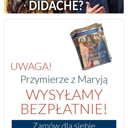
UWAGA!
Przymierze z Maryją
WYSYŁAMY
BEZPŁATNIE!
Zamów dla siebie