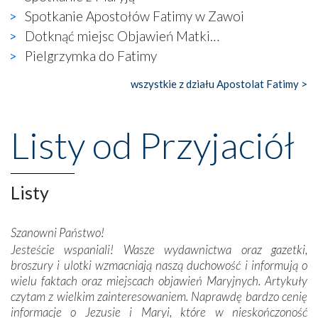
wierzących. Do czego to zmaganie może prowadzić,
Spotkanie Apostołów Fatimy w Zawoi
widzieliśmy w urokliwym, niewielkim mieście Obidos,
Dotknąć miejsc Objawień Matki…
gdzie w miejscu dawnego kościoła działa dzisiaj…
Pielgrzymka do Fatimy
księgarnia.
wszystkie z działu Apostolat Fatimy >
Nasze pielgrzymkowe wyprawy, których celem były
wspaniałe klasztory w miasteczku Alcobaça czy w Batalhi,
przeniosły nas do czasów, gdy świątynie bez wątpienia
Listy od Przyjaciół
wznoszono na chwałę Bożą, na przykład – w podzięce za
Opatrznościową pomoc w wygranej bitwie o
niepodległość kraju. Zachwyt budziła potężna, a zarazem
misterna architektura tych monumentalnych dzieł,
Listy
wspaniałe zdobienia, dbałość ich twórców o detale,
połączenie talentów z wytrwałością i pracowitością
Szanowni Państwo!
budowniczych.
Jesteście wspaniali! Wasze wydawnictwa oraz gazetki,
broszury i ulotki wzmacniają naszą duchowość i informują o
Podążyliśmy też śladami fatimskich wizjonerów – Łucji
wielu faktach oraz miejscach objawień Maryjnych. Artykuły
dos Santos oraz świętych Hiacynty i Franciszka Marto.
czytam z wielkim zainteresowaniem. Naprawdę bardzo cenię
Modliliśmy się przy ich grobach. Odprawiliśmy Drogę
informacje o Jezusie i Maryi, które w nieskończoność
Krzyżową w ich rodzinnych stronach, odwiedziliśmy