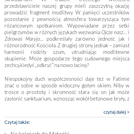
przedstawiciele naszej grupy mieli zaszczytną okazję
prowadzić fragment modlitwy. W pamięci uczestników
pozostanie z pewnością atmosfera towarzysząca tym
różańcowym spotkaniom. Wypowiadane przez setki
pielgrzymów w różnych językach wezwania
Ojcze nasz
… i
Zdrowaś Maryjo
… podkreślały zarówno jedność jak i
różnorodność Kościoła. Z drugiej strony jednak – zamiast
harmonii rodziły szum, utrudniając modlitewne
skupienie. Może gospodarze tego cudownego miejsca
zechcą kiedyś „odkryć” na nowo łacinę?
Niespokojny duch współczesności daje też w Fatimie
znać o sobie w sposób widoczny gołym okiem. Niby w
trosce o prostotę i skromność stara się on jak może
zasłonić sanktuarium, wznosząc wokół betonowe bryły, z
których niektóre nawet zostały poświęcone jako miejsca
katolickiego kultu. Tylko co wspólnego z żywą,
czytaj dalej >
autentyczną wiarą mogą mieć płaskie, szare bunkry albo
Czytaj także:
kaplice, w których Tabernakulum przypomina bardziej
skrzynkę na narzędzia? Albo co powiedzieć o ustawionym
Na kolanach do Mateńki