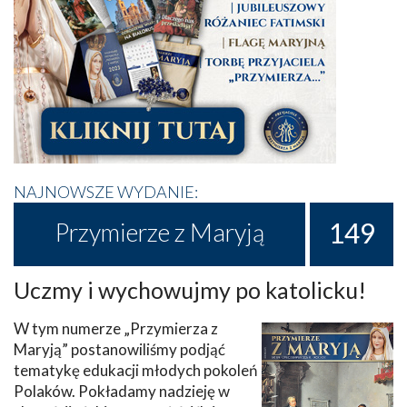
NAJNOWSZE WYDANIE:
149
Przymierze z Maryją
Uczmy i wychowujmy po katolicku!
W tym numerze „Przymierza z
Maryją” postanowiliśmy podjąć
tematykę edukacji młodych pokoleń
Polaków. Pokładamy nadzieję w