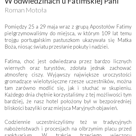
W odwiedzinach u Fatimskiej Pani
Roman Motoła
Pomiędzy 25 a 29 maja wraz z grupą Apostołów Fatimy
pielgrzymowaliśmy do miejsca, w którym 109 lat temu
trojgu portugalskim pastuszkom ukazywała się Matka
Boża, niosąc światu przesłanie pokuty i nadziei.
Fatima, choć jest odwiedzana przez bardzo licznych
wiernych oraz turystów, zdołała jednak zachować
atmosferę ciszy. Wyjąwszy największe uroczystości
gromadzące wielotysięczne rzesze uczestników, można
tam zarówno modlić się, jak i słuchać w skupieniu.
Każdego dnia chętnie korzystaliśmy z tej możliwości tym
bardziej, że nasz hotel położony był w bezpośredniej
bliskości bazyliki oraz miejsca Maryjnych objawień.
Codziennie uczestniczyliśmy też w tradycyjnych
nabożeństwach i procesjach na olbrzymim placu przed
sanktuarium. W trakcie trzeciego wieczoru