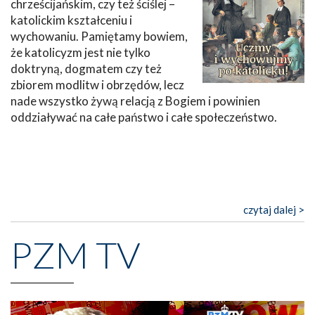
chrześcijańskim, czy też ściślej –
katolickim kształceniu i
wychowaniu. Pamiętamy bowiem,
że katolicyzm jest nie tylko
doktryną, dogmatem czy też
zbiorem modlitw i obrzędów, lecz
nade wszystko żywą relacją z Bogiem i powinien
oddziaływać na całe państwo i całe społeczeństwo.
czytaj dalej >
PZM TV