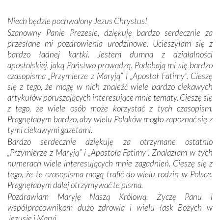
wspólnej wierze. Podczas wyjazdów do historycznych
miejsc, które znalazły się na trasie naszej pielgrzymki,
Niech będzie pochwalony Jezus Chrystus!
mieliśmy okazję przekonać się, że Maryja swoją opieką
Szanowny Panie Prezesie, dziękuję bardzo serdecznie za
otacza nie tylko nasz naród, lecz wszystkie nacje, które
przesłane mi pozdrowienia urodzinowe. Ucieszyłam się z
się Jej ufnie oddają, a także każdą osobę, która zawierza
bardzo ładnej kartki. Jestem dumna z działalności
Jej siebie oraz swych bliskich.
apostolskiej, jaką Państwo prowadzą. Podobają mi się bardzo
czasopisma „Przymierze z Maryją” i „Apostoł Fatimy”. Cieszę
Dzieje Portugalii to również historia wierności Bogu i
się z tego, że mogę w nich znaleźć wiele bardzo ciekawych
odstępstw, także w życiu władców. Trudne momenty w
artykułów poruszających interesujące mnie tematy. Cieszę się
wymiarze tak osobistym, jak i zbiorowym, przypominają o
z tego, że wiele osób może korzystać z tych czasopism.
konieczności ciągłego zabiegania o własną duszę i o łaskę
Pragnęłabym bardzo, aby wielu Polaków mogło zapoznać się z
Opatrzności. Wierność przynosi pomyślność –
tymi ciekawymi gazetami.
przynajmniej w życiu duchowym. Odstępstwo owocuje
Bardzo serdecznie dziękuję za otrzymane ostatnio
nieszczęściem i śmiercią. Te uniwersalne prawdy
„Przymierze z Maryją” i „Apostoła Fatimy”. Znalazłam w tych
przychodziły na myśl, gdy słuchaliśmy opowieści
numerach wiele interesujących mnie zagadnień. Cieszę się z
przewodników o portugalskich monarchach i wodzach,
tego, że te czasopisma mogą trafić do wielu rodzin w Polsce.
zwycięskich bitwach i nieszczęśliwych losach grzesznych
Pragnęłabym dalej otrzymywać te pisma.
kochanków.
Pozdrawiam Maryję Naszą Królową. Życzę Panu i
współpracownikom dużo zdrowia i wielu łask Bożych w
Byli tym razem pośród Apostołów Fatimy reprezentanci
Jezusie i Maryi.