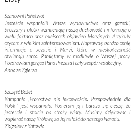
wspaniałe zdobienia, dbałość ich twórców o detale,
połączenie talentów z wytrwałością i pracowitością
Szanowni Państwo!
budowniczych.
Jesteście wspaniali! Wasze wydawnictwa oraz gazetki,
broszury i ulotki wzmacniają naszą duchowość i informują o
Podążyliśmy też śladami fatimskich wizjonerów – Łucji
wielu faktach oraz miejscach objawień Maryjnych. Artykuły
dos Santos oraz świętych Hiacynty i Franciszka Marto.
czytam z wielkim zainteresowaniem. Naprawdę bardzo cenię
Modliliśmy się przy ich grobach. Odprawiliśmy Drogę
informacje o Jezusie i Maryi, które w nieskończoność
Krzyżową w ich rodzinnych stronach, odwiedziliśmy
otwierają serca. Pamiętamy w modlitwie o Waszej pracy.
domy, w których żyli.
Pozdrawiam gorąco Pana Prezesa i cały zespół redakcyjny!
Anna ze Zgierza
W miejscu objawień Matki Bożej zapaliliśmy świece
przywiezione wraz z intencjami powierzonymi nam przez
Darczyńców w ramach akcji „Twoje światło w Fatimie”.
Podczas tej kilkudniowej wyprawy na każdym kroku
Szczęść Boże!
spotykaliśmy się z serdeczną otwartością
Kampania „Proroctwa nie lekceważcie. Przepowiednie dla
Portugalczyków. Podziwialiśmy ich ludową sztukę i
Polski” jest wspaniała. Popieram ją i bardzo się cieszę, że
zwyczaje. Mimo że nasze kraje są od siebie bardzo
jesteście i stoicie na straży wiary. Musimy dziękować i
oddalone, w żaden sposób nie czuliśmy się obco.
wspierać naszą Królową za Jej miłość do naszego Narodu.
Sprawiła to oczywiście sama Matka Boża, ale też
Zbigniew z Katowic
kulturowa bliskość biorąca swój początek w naszej