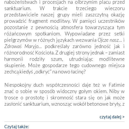
nabożeństwach i procesjach na olbrzymim placu przed
sanktuarium. W trakcie trzeciego wieczoru
przedstawiciele naszej grupy mieli zaszczytną okazję
prowadzić fragment modlitwy. W pamięci uczestników
pozostanie z pewnością atmosfera towarzysząca tym
różańcowym spotkaniom. Wypowiadane przez setki
pielgrzymów w różnych językach wezwania
Ojcze nasz
… i
Zdrowaś Maryjo
… podkreślały zarówno jedność jak i
różnorodność Kościoła. Z drugiej strony jednak – zamiast
harmonii rodziły szum, utrudniając modlitewne
skupienie. Może gospodarze tego cudownego miejsca
zechcą kiedyś „odkryć” na nowo łacinę?
Niespokojny duch współczesności daje też w Fatimie
znać o sobie w sposób widoczny gołym okiem. Niby w
trosce o prostotę i skromność stara się on jak może
zasłonić sanktuarium, wznosząc wokół betonowe bryły, z
których niektóre nawet zostały poświęcone jako miejsca
katolickiego kultu. Tylko co wspólnego z żywą,
czytaj dalej >
autentyczną wiarą mogą mieć płaskie, szare bunkry albo
Czytaj także: