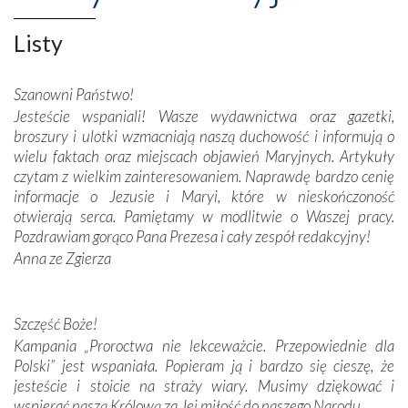
misterna architektura tych monumentalnych dzieł,
wspaniałe zdobienia, dbałość ich twórców o detale,
Listy
połączenie talentów z wytrwałością i pracowitością
budowniczych.
Szanowni Państwo!
Jesteście wspaniali! Wasze wydawnictwa oraz gazetki,
Podążyliśmy też śladami fatimskich wizjonerów – Łucji
broszury i ulotki wzmacniają naszą duchowość i informują o
dos Santos oraz świętych Hiacynty i Franciszka Marto.
wielu faktach oraz miejscach objawień Maryjnych. Artykuły
Modliliśmy się przy ich grobach. Odprawiliśmy Drogę
czytam z wielkim zainteresowaniem. Naprawdę bardzo cenię
Krzyżową w ich rodzinnych stronach, odwiedziliśmy
informacje o Jezusie i Maryi, które w nieskończoność
domy, w których żyli.
otwierają serca. Pamiętamy w modlitwie o Waszej pracy.
Pozdrawiam gorąco Pana Prezesa i cały zespół redakcyjny!
W miejscu objawień Matki Bożej zapaliliśmy świece
Anna ze Zgierza
przywiezione wraz z intencjami powierzonymi nam przez
Darczyńców w ramach akcji „Twoje światło w Fatimie”.
Podczas tej kilkudniowej wyprawy na każdym kroku
spotykaliśmy się z serdeczną otwartością
Szczęść Boże!
Portugalczyków. Podziwialiśmy ich ludową sztukę i
Kampania „Proroctwa nie lekceważcie. Przepowiednie dla
zwyczaje. Mimo że nasze kraje są od siebie bardzo
Polski” jest wspaniała. Popieram ją i bardzo się cieszę, że
oddalone, w żaden sposób nie czuliśmy się obco.
jesteście i stoicie na straży wiary. Musimy dziękować i
Sprawiła to oczywiście sama Matka Boża, ale też
wspierać naszą Królową za Jej miłość do naszego Narodu.