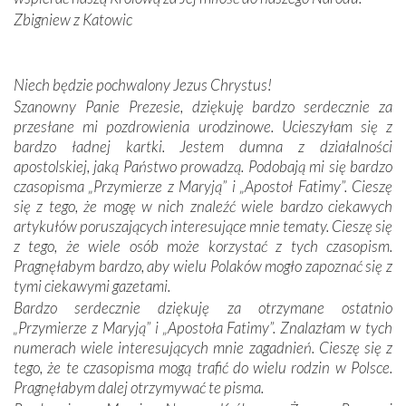
kulturowa bliskość biorąca swój początek w naszej
Zbigniew z Katowic
wspólnej wierze. Podczas wyjazdów do historycznych
miejsc, które znalazły się na trasie naszej pielgrzymki,
mieliśmy okazję przekonać się, że Maryja swoją opieką
Niech będzie pochwalony Jezus Chrystus!
otacza nie tylko nasz naród, lecz wszystkie nacje, które
Szanowny Panie Prezesie, dziękuję bardzo serdecznie za
się Jej ufnie oddają, a także każdą osobę, która zawierza
przesłane mi pozdrowienia urodzinowe. Ucieszyłam się z
Jej siebie oraz swych bliskich.
bardzo ładnej kartki. Jestem dumna z działalności
apostolskiej, jaką Państwo prowadzą. Podobają mi się bardzo
Dzieje Portugalii to również historia wierności Bogu i
czasopisma „Przymierze z Maryją” i „Apostoł Fatimy”. Cieszę
odstępstw, także w życiu władców. Trudne momenty w
się z tego, że mogę w nich znaleźć wiele bardzo ciekawych
wymiarze tak osobistym, jak i zbiorowym, przypominają o
artykułów poruszających interesujące mnie tematy. Cieszę się
konieczności ciągłego zabiegania o własną duszę i o łaskę
z tego, że wiele osób może korzystać z tych czasopism.
Opatrzności. Wierność przynosi pomyślność –
Pragnęłabym bardzo, aby wielu Polaków mogło zapoznać się z
przynajmniej w życiu duchowym. Odstępstwo owocuje
tymi ciekawymi gazetami.
nieszczęściem i śmiercią. Te uniwersalne prawdy
Bardzo serdecznie dziękuję za otrzymane ostatnio
przychodziły na myśl, gdy słuchaliśmy opowieści
„Przymierze z Maryją” i „Apostoła Fatimy”. Znalazłam w tych
przewodników o portugalskich monarchach i wodzach,
numerach wiele interesujących mnie zagadnień. Cieszę się z
zwycięskich bitwach i nieszczęśliwych losach grzesznych
tego, że te czasopisma mogą trafić do wielu rodzin w Polsce.
kochanków.
Pragnęłabym dalej otrzymywać te pisma.