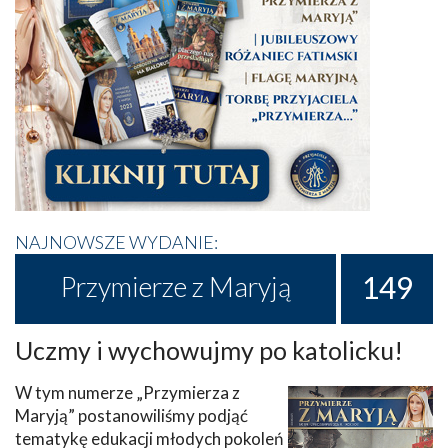
NAJNOWSZE WYDANIE:
149
Przymierze z Maryją
Uczmy i wychowujmy po katolicku!
W tym numerze „Przymierza z
Maryją” postanowiliśmy podjąć
tematykę edukacji młodych pokoleń