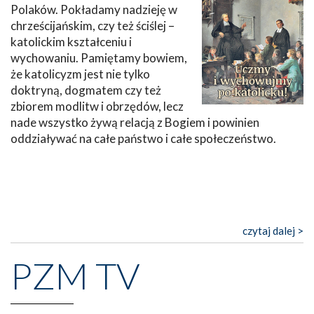
Polaków. Pokładamy nadzieję w
chrześcijańskim, czy też ściślej –
katolickim kształceniu i
wychowaniu. Pamiętamy bowiem,
że katolicyzm jest nie tylko
doktryną, dogmatem czy też
zbiorem modlitw i obrzędów, lecz
nade wszystko żywą relacją z Bogiem i powinien
oddziaływać na całe państwo i całe społeczeństwo.
czytaj dalej >
PZM TV