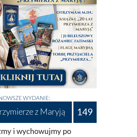
NOWSZE WYDANIE:
149
rzymierze z Maryją
my i wychowujmy po