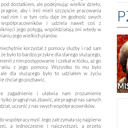
pod dostatkiem, ale podejmując wielkie dzieło,
P
pragnie, aby i inni mieli szczęście pracowania
nad nim i w tym celu daje im godność swych
współpracowników i udziela nawet coś z
iknięci jego potęgą, współdziałają oni wtedy w
ianiu jego wielkich planów.
niechętnie korzystał z pomocy służby i rad sam
 że było to bardzo przykre dla starego służącego,
zmienił z nim postępowanie i czekał w łóżku, aż go
ieraniu z jego pomocy. Wszystko to mu było
 ale dla służącego było to udziałem w życiu
ie chciał go pozbawić.
sze zagadnienie i ułatwia nam zrozumienie
 tylko pragnął nas zbawić, ale pragnął nas samych
udział, uczynić z nas swych współpracowników.
o współpracy myśl Jego zatrzymała się najpierw
zej, a jednocześnie i najczystszej, a przeto