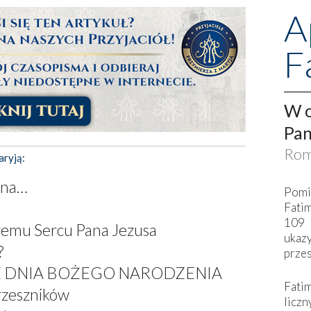
A
F
W o
Pan
Rom
aryją:
żna…
Pomi
Fati
109 
zemu Sercu Pana Jezusa
ukaz
?
przes
 DNIA BOŻEGO NARODZENIA
Fati
rzeszników
liczn