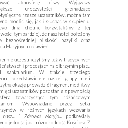
hować atmosferę ciszy. Wyjąwszy
większe uroczystości gromadzące
otysięczne rzesze uczestników, można tam
no modlić się, jak i słuchać w skupieniu.
ego dnia chętnie korzystaliśmy z tej
wości tym bardziej, że nasz hotel położony
w bezpośredniej bliskości bazyliki oraz
sca Maryjnych objawień.
ennie uczestniczyliśmy też w tradycyjnych
żeństwach i procesjach na olbrzymim placu
d sanktuarium. W trakcie trzeciego
zoru przedstawiciele naszej grupy mieli
zytną okazję prowadzić fragment modlitwy.
mięci uczestników pozostanie z pewnością
sfera towarzysząca tym różańcowym
tkaniom. Wypowiadane przez setki
grzymów w różnych językach wezwania
e nasz
… i
Zdrowaś Maryjo
… podkreślały
no jedność jak i różnorodność Kościoła. Z