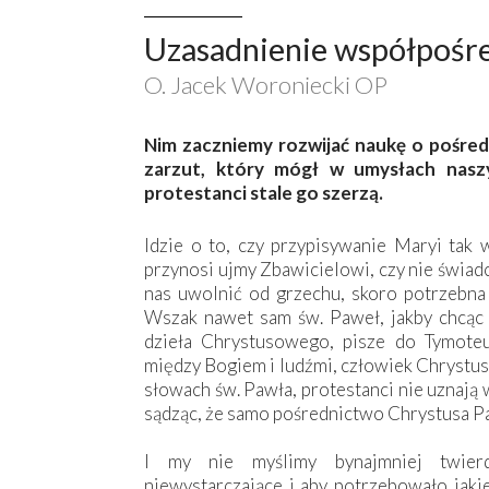
Uzasadnienie współpośr
O. Jacek Woroniecki OP
Nim zaczniemy rozwijać naukę o pośred
zarzut, który mógł w umysłach naszy
protestanci stale go szerzą.
Idzie o to, czy przypisywanie Maryi tak w
przynosi ujmy Zbawicielowi, czy nie świadc
nas uwolnić od grzechu, skoro potrzebna
Wszak nawet sam św. Paweł, jakby chcąc
dzieła Chrystusowego, pisze do Tymote
między Bogiem i ludźmi, człowiek Chrystus J
słowach św. Pawła, protestanci nie uznają
sądząc, że samo pośrednictwo Chrystusa Pa
I my nie myślimy bynajmniej twier
niewystarczające i aby potrzebowało jaki