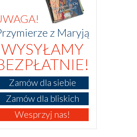
UWAGA!
Przymierze z Maryją
WYSYŁAMY
BEZPŁATNIE!
Zamów dla siebie
Zamów dla bliskich
Wesprzyj nas!