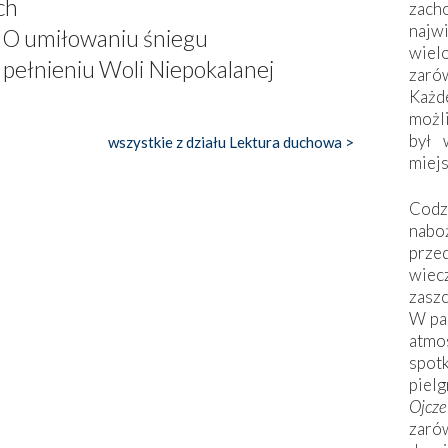
ch
zac
naj
s O umiłowaniu śniegu
wiel
 pełnieniu Woli Niepokalanej
zarów
Każd
możli
był 
wszystkie z działu Lektura duchowa >
miej
Codzi
nabo
prze
wiec
zaszc
W pa
atmo
spo
piel
Ojcz
zarów