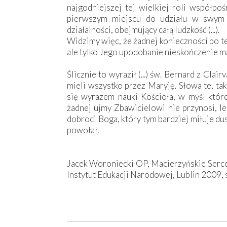
najgodniejszej tej wielkiej roli współpoś
pierwszym miejscu do udziału w swym d
działalności, obejmujący całą ludzkość (...).
Widzimy więc, że żadnej konieczności po te
ale tylko Jego upodobanie nieskończenie mą
Ślicznie to wyraził (...) św. Bernard z Clai
mieli wszystko przez Maryję. Słowa te, ta
się wyrazem nauki Kościoła, w myśl które
żadnej ujmy Zbawicielowi nie przynosi, le
dobroci Boga, który tym bardziej miłuje du
powołał.
Jacek Woroniecki OP, Macierzyńskie Serce
Instytut Edukacji Narodowej, Lublin 2009, 