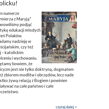
olicku!
m numerze
ymierza z Maryją”
anowiliśmy podjąć
tykę edukacji młodych
leń Polaków.
adamy nadzieję w
ścijańskim, czy też
ej – katolickim
łceniu i wychowaniu.
ętamy bowiem, że
icyzm jest nie tylko doktryną, dogmatem
eż zbiorem modlitw i obrzędów, lecz nade
tko żywą relacją z Bogiem i powinien
aływać na całe państwo i całe
eczeństwo.
czytaj dalej >