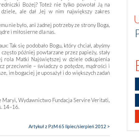
redniczki Bożej? Toteż nie tylko powołał Ją na
ziele, ale dał Jej w nim największy zakres
mu nie było, ani żadnej potrzeby ze strony Boga,
dre i miłosierne dla nas.
rvaux: Tak się podobało Bogu, który chciał, abyśmy
k często później powtarzane przez papieży, stały
j rola Matki Najświętszej w dziele odkupienia
cz przeciwnie – świadczy o potędze, mądrości i
sze, im bogaciej je uposażył i do większych zadań
 Maryi, Wydawnictwo Fundacja Servire Veritati,
s. 14–16.
Artykuł z PzM 65 lipiec/sierpień 2012 >