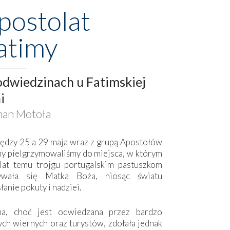
postolat
atimy
dwiedzinach u Fatimskiej
i
an Motoła
ędzy 25 a 29 maja wraz z grupą Apostołów
my pielgrzymowaliśmy do miejsca, w którym
lat temu trojgu portugalskim pastuszkom
ywała się Matka Boża, niosąc światu
łanie pokuty i nadziei.
ma, choć jest odwiedzana przez bardzo
ych wiernych oraz turystów, zdołała jednak