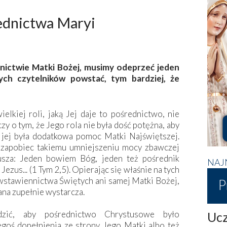
ednictwa Maryi
nictwie Matki Bożej, musimy odeprzeć jeden
ch czytelników powstać, tym bardziej, że
ielkiej roli, jaką Jej daje to pośrednictwo, nie
zy o tym, że Jego rola nie była dość potężna, aby
 jej była dodatkowa pomoc Matki Najświętszej.
 zapobiec takiemu umniejszeniu mocy zbawczej
usza: Jeden bowiem Bóg, jeden też pośrednik
NAJ
ezus... (1 Tym 2,5). Opierając się właśnie na tych
 wstawiennictwa Świętych ani samej Matki Bożej,
P
na zupełnie wystarcza.
dzić, aby pośrednictwo Chrystusowe było
Ucz
egoś dopełnienia ze strony Jego Matki albo też