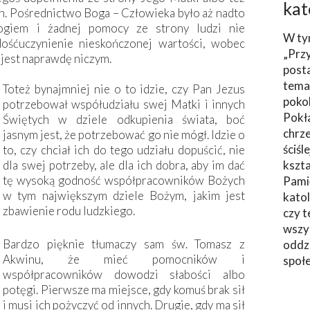
kat
. Pośrednictwo Boga – Człowieka było aż nadto
Bogiem i żadnej pomocy ze strony ludzi nie
W ty
śćuczynienie nieskończonej wartości, wobec
„Prz
 jest naprawdę niczym.
post
tema
Toteż bynajmniej nie o to idzie, czy Pan Jezus
poko
potrzebował współudziału swej Matki i innych
Pokł
Świętych w dziele odkupienia świata, boć
chrze
jasnym jest, że potrzebować go nie mógł. Idzie o
ściśl
to, czy chciał ich do tego udziału dopuścić, nie
dla swej potrzeby, ale dla ich dobra, aby im dać
kszta
tę wysoką godność współpracowników Bożych
Pami
w tym największym dziele Bożym, jakim jest
katol
zbawienie rodu ludzkiego.
czy t
wszys
Bardzo pięknie tłumaczy sam św. Tomasz z
oddzi
Akwinu, że mieć pomocników i
społ
współpracowników dowodzi słabości albo
potęgi. Pierwsze ma miejsce, gdy komuś brak sił
i musi ich pożyczyć od innych. Drugie, gdy ma sił