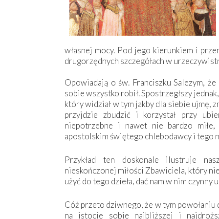
własnej mocy. Pod jego kierunkiem i przen
drugorzędnych szczegółach w urzeczywistn
Opowiadają o św. Franciszku Salezym, że 
sobie wszystko robił. Spostrzegłszy jednak,
który widział w tym jakby dla siebie ujmę, 
przyjdzie zbudzić i korzystał przy ub
niepotrzebne i nawet nie bardzo miłe,
apostolskim świętego chlebodawcy i tego n
Przykład ten doskonale ilustruje na
nieskończonej miłości Zbawiciela, który nie
użyć do tego dzieła, dać nam w nim czynny 
Cóż przeto dziwnego, że w tym powołaniu d
na istocie sobie najbliższej i najdrożs