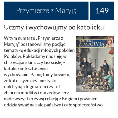
149
Przymierze z Maryją
Uczmy i wychowujmy po katolicku!
W tym numerze „Przymierza z
Maryją” postanowiliśmy podjąć
tematykę edukacji młodych pokoleń
Polaków. Pokładamy nadzieję w
chrześcijańskim, czy też ściślej –
katolickim kształceniu i
wychowaniu. Pamiętamy bowiem,
że katolicyzm jest nie tylko
doktryną, dogmatem czy też
zbiorem modlitw i obrzędów, lecz
nade wszystko żywą relacją z Bogiem i powinien
oddziaływać na całe państwo i całe społeczeństwo.