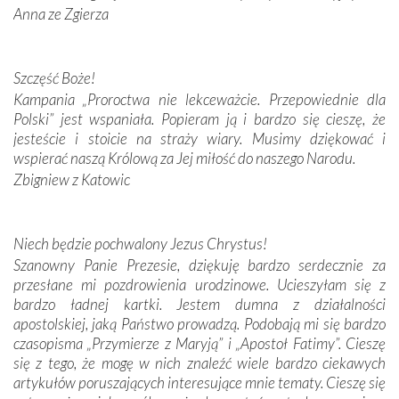
Anna ze Zgierza
W miejscu objawień Matki Bożej zapaliliśmy świece
przywiezione wraz z intencjami powierzonymi nam przez
Darczyńców w ramach akcji „Twoje światło w Fatimie”.
Podczas tej kilkudniowej wyprawy na każdym kroku
Szczęść Boże!
spotykaliśmy się z serdeczną otwartością
Kampania „Proroctwa nie lekceważcie. Przepowiednie dla
Portugalczyków. Podziwialiśmy ich ludową sztukę i
Polski” jest wspaniała. Popieram ją i bardzo się cieszę, że
zwyczaje. Mimo że nasze kraje są od siebie bardzo
jesteście i stoicie na straży wiary. Musimy dziękować i
oddalone, w żaden sposób nie czuliśmy się obco.
wspierać naszą Królową za Jej miłość do naszego Narodu.
Sprawiła to oczywiście sama Matka Boża, ale też
Zbigniew z Katowic
kulturowa bliskość biorąca swój początek w naszej
wspólnej wierze. Podczas wyjazdów do historycznych
miejsc, które znalazły się na trasie naszej pielgrzymki,
Niech będzie pochwalony Jezus Chrystus!
mieliśmy okazję przekonać się, że Maryja swoją opieką
Szanowny Panie Prezesie, dziękuję bardzo serdecznie za
otacza nie tylko nasz naród, lecz wszystkie nacje, które
przesłane mi pozdrowienia urodzinowe. Ucieszyłam się z
się Jej ufnie oddają, a także każdą osobę, która zawierza
bardzo ładnej kartki. Jestem dumna z działalności
Jej siebie oraz swych bliskich.
apostolskiej, jaką Państwo prowadzą. Podobają mi się bardzo
czasopisma „Przymierze z Maryją” i „Apostoł Fatimy”. Cieszę
Dzieje Portugalii to również historia wierności Bogu i
się z tego, że mogę w nich znaleźć wiele bardzo ciekawych
odstępstw, także w życiu władców. Trudne momenty w
artykułów poruszających interesujące mnie tematy. Cieszę się
wymiarze tak osobistym, jak i zbiorowym, przypominają o