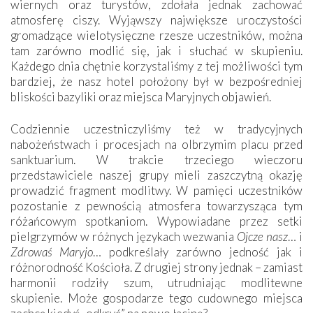
wiernych oraz turystów, zdołała jednak zachować
atmosferę ciszy. Wyjąwszy największe uroczystości
gromadzące wielotysięczne rzesze uczestników, można
tam zarówno modlić się, jak i słuchać w skupieniu.
Każdego dnia chętnie korzystaliśmy z tej możliwości tym
bardziej, że nasz hotel położony był w bezpośredniej
bliskości bazyliki oraz miejsca Maryjnych objawień.
Codziennie uczestniczyliśmy też w tradycyjnych
nabożeństwach i procesjach na olbrzymim placu przed
sanktuarium. W trakcie trzeciego wieczoru
przedstawiciele naszej grupy mieli zaszczytną okazję
prowadzić fragment modlitwy. W pamięci uczestników
pozostanie z pewnością atmosfera towarzysząca tym
różańcowym spotkaniom. Wypowiadane przez setki
pielgrzymów w różnych językach wezwania
Ojcze nasz
… i
Zdrowaś Maryjo
… podkreślały zarówno jedność jak i
różnorodność Kościoła. Z drugiej strony jednak – zamiast
harmonii rodziły szum, utrudniając modlitewne
skupienie. Może gospodarze tego cudownego miejsca