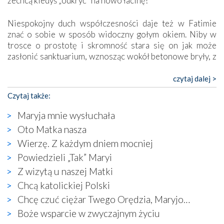
zechcą kiedyś „odkryć” na nowo łacinę?
Niespokojny duch współczesności daje też w Fatimie
znać o sobie w sposób widoczny gołym okiem. Niby w
trosce o prostotę i skromność stara się on jak może
zasłonić sanktuarium, wznosząc wokół betonowe bryły, z
których niektóre nawet zostały poświęcone jako miejsca
katolickiego kultu. Tylko co wspólnego z żywą,
czytaj dalej >
autentyczną wiarą mogą mieć płaskie, szare bunkry albo
Czytaj także:
kaplice, w których Tabernakulum przypomina bardziej
skrzynkę na narzędzia? Albo co powiedzieć o ustawionym
Maryja mnie wysłuchała
tuż przy nowej bazylice wielkim krzyżu, na którym
Oto Matka nasza
zamiast Chrystusa umieszczono dziwaczną postać jakby
Wierzę. Z każdym dniem mocniej
wyjętą ze starożytnych hieroglifów? W kulturowym
kontekście naszych czasów to raczej karykatura niż godny
Powiedzieli „Tak” Maryi
wizerunek Zbawiciela…
Z wizytą u naszej Matki
Zatem nawet w bezpośrednim otoczeniu sanktuarium
Chcą katolickiej Polski
naocznie przekonaliśmy się, że wewnątrz Kościoła toczy
Chcę czuć ciężar Twego Orędzia, Maryjo…
się ogromna walka o kształt katolicyzmu i o serca
wierzących. Do czego to zmaganie może prowadzić,
Boże wsparcie w zwyczajnym życiu
widzieliśmy w urokliwym, niewielkim mieście Obidos,