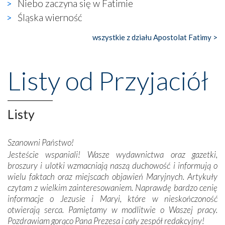
Niebo zaczyna się w Fatimie
gdzie w miejscu dawnego kościoła działa dzisiaj…
Śląska wierność
księgarnia.
wszystkie z działu Apostolat Fatimy >
Nasze pielgrzymkowe wyprawy, których celem były
wspaniałe klasztory w miasteczku Alcobaça czy w Batalhi,
przeniosły nas do czasów, gdy świątynie bez wątpienia
Listy od Przyjaciół
wznoszono na chwałę Bożą, na przykład – w podzięce za
Opatrznościową pomoc w wygranej bitwie o
niepodległość kraju. Zachwyt budziła potężna, a zarazem
misterna architektura tych monumentalnych dzieł,
Listy
wspaniałe zdobienia, dbałość ich twórców o detale,
połączenie talentów z wytrwałością i pracowitością
Szanowni Państwo!
budowniczych.
Jesteście wspaniali! Wasze wydawnictwa oraz gazetki,
broszury i ulotki wzmacniają naszą duchowość i informują o
Podążyliśmy też śladami fatimskich wizjonerów – Łucji
wielu faktach oraz miejscach objawień Maryjnych. Artykuły
dos Santos oraz świętych Hiacynty i Franciszka Marto.
czytam z wielkim zainteresowaniem. Naprawdę bardzo cenię
Modliliśmy się przy ich grobach. Odprawiliśmy Drogę
informacje o Jezusie i Maryi, które w nieskończoność
Krzyżową w ich rodzinnych stronach, odwiedziliśmy
otwierają serca. Pamiętamy w modlitwie o Waszej pracy.
domy, w których żyli.
Pozdrawiam gorąco Pana Prezesa i cały zespół redakcyjny!