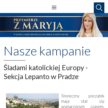
Nasze kampanie
Śladami katolickiej Europy -
Sekcja Lepanto w Pradze
Słoneczny początek
maja stał się
wymarzonym czasem,