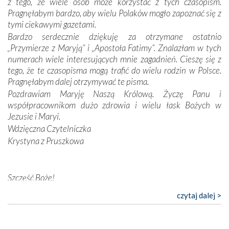
z tego, że wiele osób może korzystać z tych czasopism.
konieczności ciągłego zabiegania o własną duszę i o łaskę
Pragnęłabym bardzo, aby wielu Polaków mogło zapoznać się z
Opatrzności. Wierność przynosi pomyślność –
tymi ciekawymi gazetami.
przynajmniej w życiu duchowym. Odstępstwo owocuje
Bardzo serdecznie dziękuję za otrzymane ostatnio
nieszczęściem i śmiercią. Te uniwersalne prawdy
„Przymierze z Maryją” i „Apostoła Fatimy”. Znalazłam w tych
przychodziły na myśl, gdy słuchaliśmy opowieści
numerach wiele interesujących mnie zagadnień. Cieszę się z
przewodników o portugalskich monarchach i wodzach,
tego, że te czasopisma mogą trafić do wielu rodzin w Polsce.
zwycięskich bitwach i nieszczęśliwych losach grzesznych
Pragnęłabym dalej otrzymywać te pisma.
kochanków.
Pozdrawiam Maryję Naszą Królową. Życzę Panu i
współpracownikom dużo zdrowia i wielu łask Bożych w
Byli tym razem pośród Apostołów Fatimy reprezentanci
Jezusie i Maryi.
każdego spośród żyjących pokoleń. Najmłodszy uczestnik
Wdzięczna Czytelniczka
liczył sobie 13 lat, zaś senior, pan Zdzisław – już 94.
–
Krystyna z Pruszkowa
Całe życie marzyłem, by tu przyjechać
– przyznał w
rozmowie.
Nasza pielgrzymka nie byłaby tak bogata w duchową treść
Szczęść Boże!
bez obecności duszpasterza – księdza Krzysztofa.
Bardzo dziękuję za przysyłanie mi „Przymierza z Maryją”. Jest
czytaj dalej >
Oprócz zapewnienia nam możliwości codziennego
to pismo, które bardzo sobie cenię i szanuję. Redagujecie
wysłuchania Mszy Świętej, dawał on wyrazy swej
ciekawe artykuły. Zawsze czekam na nowe numery i pragnę
niezwykłej czci dla Matki Bożej śpiewem
Godzinek
i
poinformować, że zawsze będę Was wspierać. Niech Pan Bóg