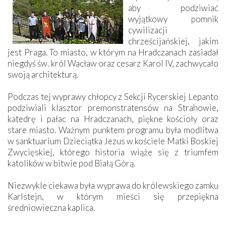
aby podziwiać
wyjątkowy pomnik
cywilizacji
chrześcijańskiej, jakim
jest Praga. To miasto, w którym na Hradczanach zasiadał
niegdyś św. król Wacław oraz cesarz Karol IV, zachwycało
swoją architekturą.
Podczas tej wyprawy chłopcy z Sekcji Rycerskiej Lepanto
podziwiali klasztor premonstratensów na Strahowie,
katedrę i pałac na Hradczanach, piękne kościoły oraz
stare miasto. Ważnym punktem programu była modlitwa
w sanktuarium Dzieciątka Jezus w kościele Matki Boskiej
Zwycięskiej, którego historia wiąże się z triumfem
katolików w bitwie pod Białą Górą.
Niezwykle ciekawa była wyprawa do królewskiego zamku
Karlstejn, w którym mieści się przepiękna
średniowieczna kaplica.