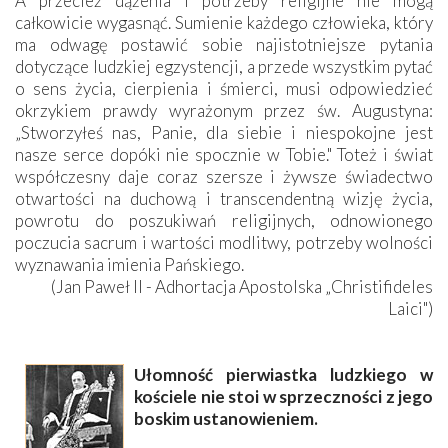
A przecież dążenia i potrzeby religijne nie mogą
całkowicie wygasnąć. Sumienie każdego człowieka, który
ma odwagę postawić sobie najistotniejsze pytania
dotyczące ludzkiej egzystencji, a przede wszystkim pytać
o sens życia, cierpienia i śmierci, musi odpowiedzieć
okrzykiem prawdy wyrażonym przez św. Augustyna:
„Stworzyłeś nas, Panie, dla siebie i niespokojne jest
nasze serce dopóki nie spocznie w Tobie." Toteż i świat
współczesny daje coraz szersze i żywsze świadectwo
otwartości na duchową i transcendentną wizję życia,
powrotu do poszukiwań religijnych, odnowionego
poczucia sacrum i wartości modlitwy, potrzeby wolności
wyznawania imienia Pańskiego.
(Jan Paweł II - Adhortacja Apostolska „Christifideles
Laici")
Ułomność pierwiastka ludzkiego w
kościele nie stoi w sprzeczności z jego
boskim ustanowieniem.