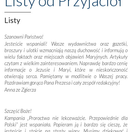
Listy od Przyjaciół
Opatrznościową pomoc w wygranej bitwie o
niepodległość kraju. Zachwyt budziła potężna, a zarazem
misterna architektura tych monumentalnych dzieł,
Listy
wspaniałe zdobienia, dbałość ich twórców o detale,
połączenie talentów z wytrwałością i pracowitością
Szanowni Państwo!
budowniczych.
Jesteście wspaniali! Wasze wydawnictwa oraz gazetki,
broszury i ulotki wzmacniają naszą duchowość i informują o
Podążyliśmy też śladami fatimskich wizjonerów – Łucji
wielu faktach oraz miejscach objawień Maryjnych. Artykuły
dos Santos oraz świętych Hiacynty i Franciszka Marto.
czytam z wielkim zainteresowaniem. Naprawdę bardzo cenię
Modliliśmy się przy ich grobach. Odprawiliśmy Drogę
informacje o Jezusie i Maryi, które w nieskończoność
Krzyżową w ich rodzinnych stronach, odwiedziliśmy
otwierają serca. Pamiętamy w modlitwie o Waszej pracy.
domy, w których żyli.
Pozdrawiam gorąco Pana Prezesa i cały zespół redakcyjny!
Anna ze Zgierza
W miejscu objawień Matki Bożej zapaliliśmy świece
przywiezione wraz z intencjami powierzonymi nam przez
Darczyńców w ramach akcji „Twoje światło w Fatimie”.
Podczas tej kilkudniowej wyprawy na każdym kroku
Szczęść Boże!
spotykaliśmy się z serdeczną otwartością
Kampania „Proroctwa nie lekceważcie. Przepowiednie dla
Portugalczyków. Podziwialiśmy ich ludową sztukę i
Polski” jest wspaniała. Popieram ją i bardzo się cieszę, że
zwyczaje. Mimo że nasze kraje są od siebie bardzo
jesteście i stoicie na straży wiary. Musimy dziękować i