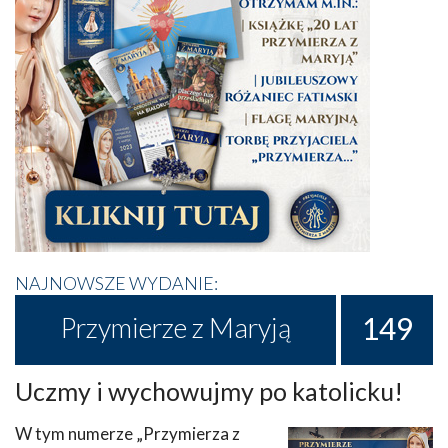
NAJNOWSZE WYDANIE:
149
Przymierze z Maryją
Uczmy i wychowujmy po katolicku!
W tym numerze „Przymierza z