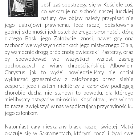
Jeśli zaś spostrzega się w Kościele coś,
co wskazuje na słabość naszej ludzkiej
natury, ów objaw należy przypisać nie
jego ustrojowi prawnemu, lecz raczej pożałowania
godnej skłonności jednostek do złego; skłonności, którą
dlatego Boski jego Założyciel znosi, nawet gdy ona
zachodzi we wyższych członkach jego mistycznego Ciała,
by wzmocnić drogą prób cnotę owieczek i Pasterzy, oraz
by spowodować we wszystkich wzrost zasług
pochodzących z wiary chrześcijańskiej. Albowiem
Chrystus jak to wyżej powiedzieliśmy nie chciał
wykluczać grzeszników z założonego przez siebie
zespołu; jeżeli zatem niektórzy z członków podlegają
chorobie ducha, nie stanowi to powodu, dla którego
mielibyśmy ostygać w miłości ku Kościołowi, lecz winno
to raczej zwiększyć w nas współczującą przychylność ku
jego członkom.
Natomiast cały nieskalany blask naszej świętej Matki
okazuje się w Sakramentach, którymi rodzi i żywi swe