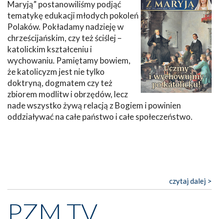
Maryją” postanowiliśmy podjąć
tematykę edukacji młodych pokoleń
Polaków. Pokładamy nadzieję w
chrześcijańskim, czy też ściślej –
katolickim kształceniu i
wychowaniu. Pamiętamy bowiem,
że katolicyzm jest nie tylko
doktryną, dogmatem czy też
zbiorem modlitw i obrzędów, lecz
nade wszystko żywą relacją z Bogiem i powinien
oddziaływać na całe państwo i całe społeczeństwo.
czytaj dalej >
PZM TV