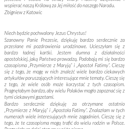
oddalone, w żaden sposób nie czuliśmy się obco.
wspierać naszą Królową za Jej miłość do naszego Narodu.
Sprawiła to oczywiście sama Matka Boża, ale też
Zbigniew z Katowic
kulturowa bliskość biorąca swój początek w naszej
wspólnej wierze. Podczas wyjazdów do historycznych
miejsc, które znalazły się na trasie naszej pielgrzymki,
Niech będzie pochwalony Jezus Chrystus!
mieliśmy okazję przekonać się, że Maryja swoją opieką
Szanowny Panie Prezesie, dziękuję bardzo serdecznie za
otacza nie tylko nasz naród, lecz wszystkie nacje, które
przesłane mi pozdrowienia urodzinowe. Ucieszyłam się z
się Jej ufnie oddają, a także każdą osobę, która zawierza
bardzo ładnej kartki. Jestem dumna z działalności
Jej siebie oraz swych bliskich.
apostolskiej, jaką Państwo prowadzą. Podobają mi się bardzo
czasopisma „Przymierze z Maryją” i „Apostoł Fatimy”. Cieszę
Dzieje Portugalii to również historia wierności Bogu i
się z tego, że mogę w nich znaleźć wiele bardzo ciekawych
odstępstw, także w życiu władców. Trudne momenty w
artykułów poruszających interesujące mnie tematy. Cieszę się
wymiarze tak osobistym, jak i zbiorowym, przypominają o
z tego, że wiele osób może korzystać z tych czasopism.
konieczności ciągłego zabiegania o własną duszę i o łaskę
Pragnęłabym bardzo, aby wielu Polaków mogło zapoznać się z
Opatrzności. Wierność przynosi pomyślność –
tymi ciekawymi gazetami.
przynajmniej w życiu duchowym. Odstępstwo owocuje
Bardzo serdecznie dziękuję za otrzymane ostatnio
nieszczęściem i śmiercią. Te uniwersalne prawdy
„Przymierze z Maryją” i „Apostoła Fatimy”. Znalazłam w tych
przychodziły na myśl, gdy słuchaliśmy opowieści
numerach wiele interesujących mnie zagadnień. Cieszę się z
przewodników o portugalskich monarchach i wodzach,
tego, że te czasopisma mogą trafić do wielu rodzin w Polsce.
zwycięskich bitwach i nieszczęśliwych losach grzesznych