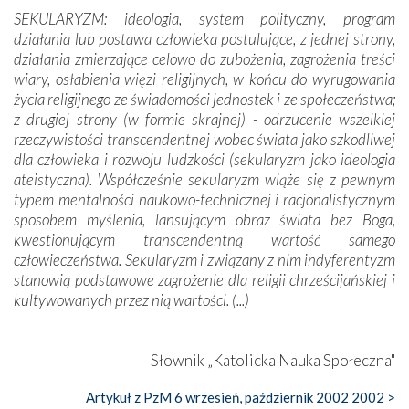
SEKULARYZM: ideologia, system polityczny, program
działania lub postawa człowieka postulujące, z jednej strony,
działania zmierzające celowo do zubożenia, zagrożenia treści
wiary, osłabienia więzi religijnych, w końcu do wyrugowania
życia religijnego ze świadomości jednostek i ze społeczeństwa;
z drugiej strony (w formie skrajnej) - odrzucenie wszelkiej
rzeczywistości transcendentnej wobec świata jako szkodliwej
dla człowieka i rozwoju ludzkości (sekularyzm jako ideologia
ateistyczna). Współcześnie sekularyzm wiąże się z pewnym
typem mentalności naukowo-technicznej i racjonalistycznym
sposobem myślenia, lansującym obraz świata bez Boga,
kwestionującym transcendentną wartość samego
człowieczeństwa. Sekularyzm i związany z nim indyferentyzm
stanowią podstawowe zagrożenie dla religii chrześcijańskiej i
kultywowanych przez nią wartości. (...)
Słownik „Katolicka Nauka Społeczna"
Artykuł z PzM 6 wrzesień, październik 2002 2002 >