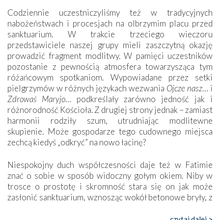
Codziennie uczestniczyliśmy też w tradycyjnych
nabożeństwach i procesjach na olbrzymim placu przed
sanktuarium. W trakcie trzeciego wieczoru
przedstawiciele naszej grupy mieli zaszczytną okazję
prowadzić fragment modlitwy. W pamięci uczestników
pozostanie z pewnością atmosfera towarzysząca tym
różańcowym spotkaniom. Wypowiadane przez setki
pielgrzymów w różnych językach wezwania
Ojcze nasz
… i
Zdrowaś Maryjo
… podkreślały zarówno jedność jak i
różnorodność Kościoła. Z drugiej strony jednak – zamiast
harmonii rodziły szum, utrudniając modlitewne
skupienie. Może gospodarze tego cudownego miejsca
zechcą kiedyś „odkryć” na nowo łacinę?
Niespokojny duch współczesności daje też w Fatimie
znać o sobie w sposób widoczny gołym okiem. Niby w
trosce o prostotę i skromność stara się on jak może
zasłonić sanktuarium, wznosząc wokół betonowe bryły, z
których niektóre nawet zostały poświęcone jako miejsca
katolickiego kultu. Tylko co wspólnego z żywą,
czytaj dalej >