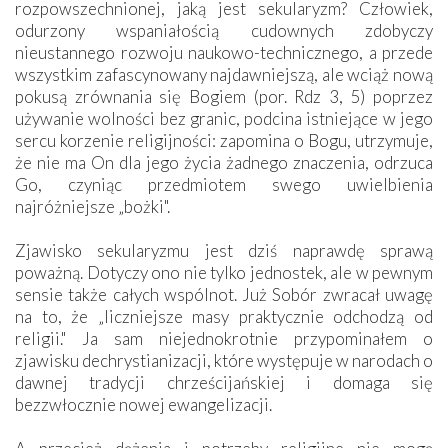
rozpowszechnionej, jaką jest sekularyzm? Człowiek,
odurzony wspaniałością cudownych zdobyczy
nieustannego rozwoju naukowo-technicznego, a przede
wszystkim zafascynowany najdawniejszą, ale wciąż nową
pokusą zrównania się Bogiem (por. Rdz 3, 5) poprzez
używanie wolności bez granic, podcina istniejące w jego
sercu korzenie religijności: zapomina o Bogu, utrzymuje,
że nie ma On dla jego życia żadnego znaczenia, odrzuca
Go, czyniąc przedmiotem swego uwielbienia
najróżniejsze „bożki".
Zjawisko sekularyzmu jest dziś naprawdę sprawą
poważną. Dotyczy ono nie tylko jednostek, ale w pewnym
sensie także całych wspólnot. Już Sobór zwracał uwagę
na to, że „liczniejsze masy praktycznie odchodzą od
religii." Ja sam niejednokrotnie przypominałem o
zjawisku dechrystianizacji, które występuje w narodach o
dawnej tradycji chrześcijańskiej i domaga się
bezzwłocznie nowej ewangelizacji.