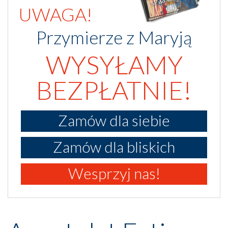
UWAGA!
Przymierze z Maryją
WYSYŁAMY
BEZPŁATNIE!
Zamów dla siebie
Zamów dla bliskich
Wesprzyj nas!