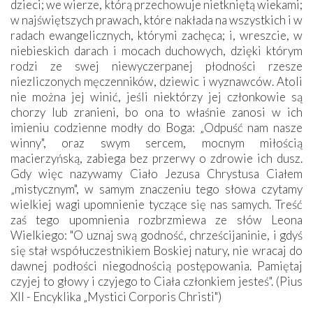
dzieci; we wierze, którą przechowuje nietkniętą wiekami;
w najświętszych prawach, które nakłada na wszystkich i w
radach ewangelicznych, którymi zachęca; i, wreszcie, w
niebieskich darach i mocach duchowych, dzięki którym
rodzi ze swej niewyczerpanej płodności rzesze
niezliczonych męczenników, dziewic i wyznawców. Atoli
nie można jej winić, jeśli niektórzy jej członkowie są
chorzy lub zranieni, bo ona to właśnie zanosi w ich
imieniu codzienne modły do Boga: „Odpuść nam nasze
winny", oraz swym sercem, mocnym miłością
macierzyńską, zabiega bez przerwy o zdrowie ich dusz.
Gdy więc nazywamy Ciało Jezusa Chrystusa Ciałem
„mistycznym", w samym znaczeniu tego słowa czytamy
wielkiej wagi upomnienie tyczące się nas samych. Treść
zaś tego upomnienia rozbrzmiewa ze słów Leona
Wielkiego: "O uznaj swą godność, chrześcijaninie, i gdyś
się stał współuczestnikiem Boskiej natury, nie wracaj do
dawnej podłości niegodnością postępowania. Pamiętaj
czyjej to głowy i czyjego to Ciała członkiem jesteś". (Pius
XII - Encyklika „Mystici Corporis Christi")