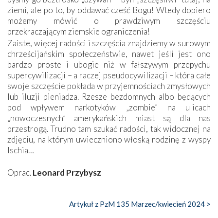
ziemi, ale po to, by oddawać cześć Bogu! Wtedy dopiero
możemy mówić o prawdziwym szczęściu
przekraczającym ziemskie ograniczenia!
Zaiste, więcej radości i szczęścia znajdziemy w surowym
chrześcijańskim społeczeństwie, nawet jeśli jest ono
bardzo proste i ubogie niż w fałszywym przepychu
supercywilizacji – a raczej pseudocywilizacji – która całe
swoje szczęście pokłada w przyjemnościach zmysłowych
lub iluzji pieniądza. Rzesze bezdomnych albo będących
pod wpływem narkotyków „zombie” na ulicach
„nowoczesnych” amerykańskich miast są dla nas
przestrogą. Trudno tam szukać radości, tak widocznej na
zdjęciu, na którym uwieczniono włoską rodzinę z wyspy
Ischia…
Oprac.
Leonard Przybysz
Artykuł z PzM 135 Marzec/kwiecień 2024 >