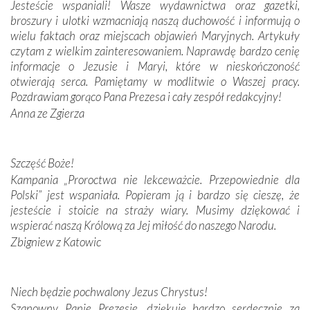
Jesteście wspaniali! Wasze wydawnictwa oraz gazetki,
broszury i ulotki wzmacniają naszą duchowość i informują o
Podążyliśmy też śladami fatimskich wizjonerów – Łucji
wielu faktach oraz miejscach objawień Maryjnych. Artykuły
dos Santos oraz świętych Hiacynty i Franciszka Marto.
czytam z wielkim zainteresowaniem. Naprawdę bardzo cenię
Modliliśmy się przy ich grobach. Odprawiliśmy Drogę
informacje o Jezusie i Maryi, które w nieskończoność
Krzyżową w ich rodzinnych stronach, odwiedziliśmy
otwierają serca. Pamiętamy w modlitwie o Waszej pracy.
domy, w których żyli.
Pozdrawiam gorąco Pana Prezesa i cały zespół redakcyjny!
Anna ze Zgierza
W miejscu objawień Matki Bożej zapaliliśmy świece
przywiezione wraz z intencjami powierzonymi nam przez
Darczyńców w ramach akcji „Twoje światło w Fatimie”.
Podczas tej kilkudniowej wyprawy na każdym kroku
Szczęść Boże!
spotykaliśmy się z serdeczną otwartością
Kampania „Proroctwa nie lekceważcie. Przepowiednie dla
Portugalczyków. Podziwialiśmy ich ludową sztukę i
Polski” jest wspaniała. Popieram ją i bardzo się cieszę, że
zwyczaje. Mimo że nasze kraje są od siebie bardzo
jesteście i stoicie na straży wiary. Musimy dziękować i
oddalone, w żaden sposób nie czuliśmy się obco.
wspierać naszą Królową za Jej miłość do naszego Narodu.
Sprawiła to oczywiście sama Matka Boża, ale też
Zbigniew z Katowic
kulturowa bliskość biorąca swój początek w naszej
wspólnej wierze. Podczas wyjazdów do historycznych
miejsc, które znalazły się na trasie naszej pielgrzymki,
Niech będzie pochwalony Jezus Chrystus!
mieliśmy okazję przekonać się, że Maryja swoją opieką
Szanowny Panie Prezesie, dziękuję bardzo serdecznie za