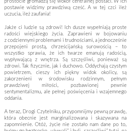
prostocie gromadzą się wokół centralnej postaci. W ich
postawie widzimy prawdziwą cześć. A w tej czci ileż
uczucia, ileż zaufania!
Jakże ci ludzie są zdrowi! Ich dusze wypełniają proste
radości wiejskiego życia. Zaprawieni w bojowaniu
z codziennymi problemami i trudnościami, a jednocześnie
przepojeni prostą, chrześcijańską surowością – to
wszystko sprawia, że ich twarze emanują radością,
wypływającą z wnętrza. Są szczęśliwi, ponieważ są
zdrowi. Tak fizycznie, jak i duchowo. Oddychają czystym
powietrzem, cieszy ich piękny widok okolicy, są
zakorzenieni w środowisku rodzinnym, pełnym
prawdziwej miłości, pozbawionej pewnie
sentymentalizmu, ale pełnej poświęcenia i wzajemnego
oddania.
A teraz, Drogi Czytelniku, przypomnijmy pewną prawdę,
która obecnie jest marginalizowana i skazywana na
zapomnienie. Otóż, życie nie zostało nam dane po to,
byśmy go beztrosko „używali” i byli „szczęśliwi” tutaj, na