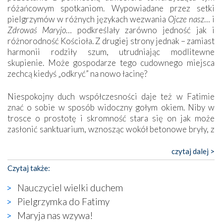
różańcowym spotkaniom. Wypowiadane przez setki
pielgrzymów w różnych językach wezwania
Ojcze nasz
… i
Zdrowaś Maryjo
… podkreślały zarówno jedność jak i
różnorodność Kościoła. Z drugiej strony jednak – zamiast
harmonii rodziły szum, utrudniając modlitewne
skupienie. Może gospodarze tego cudownego miejsca
zechcą kiedyś „odkryć” na nowo łacinę?
Niespokojny duch współczesności daje też w Fatimie
znać o sobie w sposób widoczny gołym okiem. Niby w
trosce o prostotę i skromność stara się on jak może
zasłonić sanktuarium, wznosząc wokół betonowe bryły, z
których niektóre nawet zostały poświęcone jako miejsca
katolickiego kultu. Tylko co wspólnego z żywą,
czytaj dalej >
autentyczną wiarą mogą mieć płaskie, szare bunkry albo
Czytaj także:
kaplice, w których Tabernakulum przypomina bardziej
skrzynkę na narzędzia? Albo co powiedzieć o ustawionym
Nauczyciel wielki duchem
tuż przy nowej bazylice wielkim krzyżu, na którym
Pielgrzymka do Fatimy
zamiast Chrystusa umieszczono dziwaczną postać jakby
Maryja nas wzywa!
wyjętą ze starożytnych hieroglifów? W kulturowym