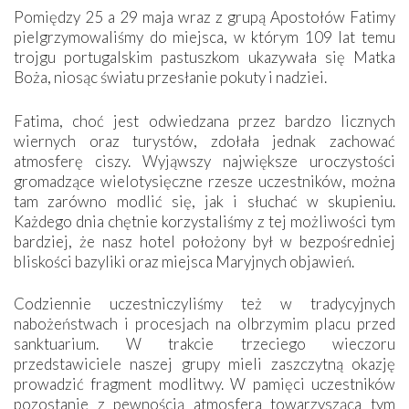
Pomiędzy 25 a 29 maja wraz z grupą Apostołów Fatimy
pielgrzymowaliśmy do miejsca, w którym 109 lat temu
trojgu portugalskim pastuszkom ukazywała się Matka
Boża, niosąc światu przesłanie pokuty i nadziei.
Fatima, choć jest odwiedzana przez bardzo licznych
wiernych oraz turystów, zdołała jednak zachować
atmosferę ciszy. Wyjąwszy największe uroczystości
gromadzące wielotysięczne rzesze uczestników, można
tam zarówno modlić się, jak i słuchać w skupieniu.
Każdego dnia chętnie korzystaliśmy z tej możliwości tym
bardziej, że nasz hotel położony był w bezpośredniej
bliskości bazyliki oraz miejsca Maryjnych objawień.
Codziennie uczestniczyliśmy też w tradycyjnych
nabożeństwach i procesjach na olbrzymim placu przed
sanktuarium. W trakcie trzeciego wieczoru
przedstawiciele naszej grupy mieli zaszczytną okazję
prowadzić fragment modlitwy. W pamięci uczestników
pozostanie z pewnością atmosfera towarzysząca tym