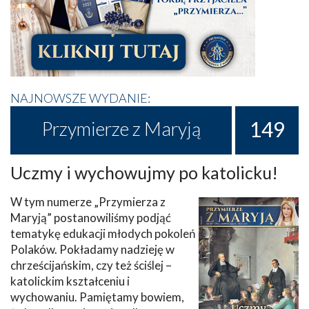
NAJNOWSZE WYDANIE:
149
Przymierze z Maryją
Uczmy i wychowujmy po katolicku!
W tym numerze „Przymierza z
Maryją” postanowiliśmy podjąć
tematykę edukacji młodych pokoleń
Polaków. Pokładamy nadzieję w
chrześcijańskim, czy też ściślej –
katolickim kształceniu i
wychowaniu. Pamiętamy bowiem,