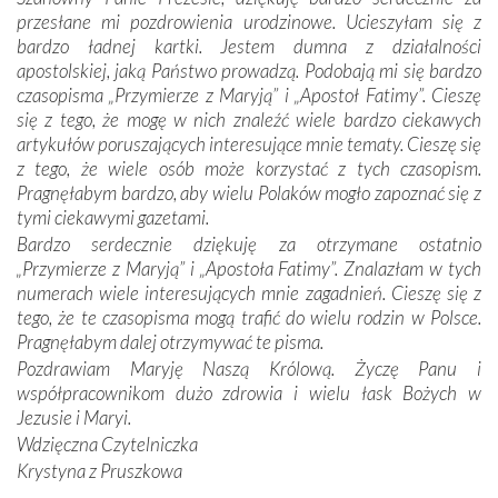
otacza nie tylko nasz naród, lecz wszystkie nacje, które
przesłane mi pozdrowienia urodzinowe. Ucieszyłam się z
się Jej ufnie oddają, a także każdą osobę, która zawierza
bardzo ładnej kartki. Jestem dumna z działalności
Jej siebie oraz swych bliskich.
apostolskiej, jaką Państwo prowadzą. Podobają mi się bardzo
czasopisma „Przymierze z Maryją” i „Apostoł Fatimy”. Cieszę
Dzieje Portugalii to również historia wierności Bogu i
się z tego, że mogę w nich znaleźć wiele bardzo ciekawych
odstępstw, także w życiu władców. Trudne momenty w
artykułów poruszających interesujące mnie tematy. Cieszę się
wymiarze tak osobistym, jak i zbiorowym, przypominają o
z tego, że wiele osób może korzystać z tych czasopism.
konieczności ciągłego zabiegania o własną duszę i o łaskę
Pragnęłabym bardzo, aby wielu Polaków mogło zapoznać się z
Opatrzności. Wierność przynosi pomyślność –
tymi ciekawymi gazetami.
przynajmniej w życiu duchowym. Odstępstwo owocuje
Bardzo serdecznie dziękuję za otrzymane ostatnio
nieszczęściem i śmiercią. Te uniwersalne prawdy
„Przymierze z Maryją” i „Apostoła Fatimy”. Znalazłam w tych
przychodziły na myśl, gdy słuchaliśmy opowieści
numerach wiele interesujących mnie zagadnień. Cieszę się z
przewodników o portugalskich monarchach i wodzach,
tego, że te czasopisma mogą trafić do wielu rodzin w Polsce.
zwycięskich bitwach i nieszczęśliwych losach grzesznych
Pragnęłabym dalej otrzymywać te pisma.
kochanków.
Pozdrawiam Maryję Naszą Królową. Życzę Panu i
współpracownikom dużo zdrowia i wielu łask Bożych w
Byli tym razem pośród Apostołów Fatimy reprezentanci
Jezusie i Maryi.
każdego spośród żyjących pokoleń. Najmłodszy uczestnik
Wdzięczna Czytelniczka
liczył sobie 13 lat, zaś senior, pan Zdzisław – już 94.
–
Krystyna z Pruszkowa
Całe życie marzyłem, by tu przyjechać
– przyznał w