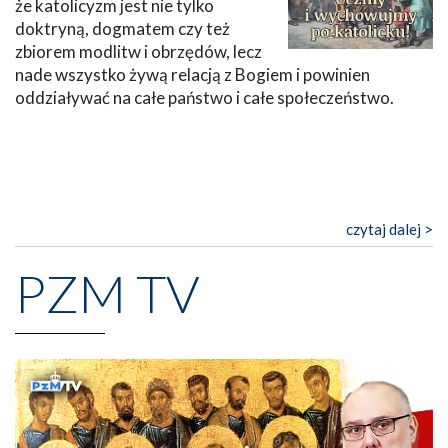
że katolicyzm jest nie tylko
doktryną, dogmatem czy też
zbiorem modlitw i obrzędów, lecz
nade wszystko żywą relacją z Bogiem i powinien
oddziaływać na całe państwo i całe społeczeństwo.
czytaj dalej >
PZM TV