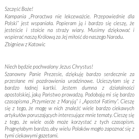
Podczas tej kilkudniowej wyprawy na każdym kroku
spotykaliśmy się z serdeczną otwartością
Szczęść Boże!
Portugalczyków. Podziwialiśmy ich ludową sztukę i
Kampania „Proroctwa nie lekceważcie. Przepowiednie dla
zwyczaje. Mimo że nasze kraje są od siebie bardzo
Polski” jest wspaniała. Popieram ją i bardzo się cieszę, że
oddalone, w żaden sposób nie czuliśmy się obco.
jesteście i stoicie na straży wiary. Musimy dziękować i
Sprawiła to oczywiście sama Matka Boża, ale też
wspierać naszą Królową za Jej miłość do naszego Narodu.
kulturowa bliskość biorąca swój początek w naszej
Zbigniew z Katowic
wspólnej wierze. Podczas wyjazdów do historycznych
miejsc, które znalazły się na trasie naszej pielgrzymki,
mieliśmy okazję przekonać się, że Maryja swoją opieką
Niech będzie pochwalony Jezus Chrystus!
otacza nie tylko nasz naród, lecz wszystkie nacje, które
Szanowny Panie Prezesie, dziękuję bardzo serdecznie za
się Jej ufnie oddają, a także każdą osobę, która zawierza
przesłane mi pozdrowienia urodzinowe. Ucieszyłam się z
Jej siebie oraz swych bliskich.
bardzo ładnej kartki. Jestem dumna z działalności
apostolskiej, jaką Państwo prowadzą. Podobają mi się bardzo
Dzieje Portugalii to również historia wierności Bogu i
czasopisma „Przymierze z Maryją” i „Apostoł Fatimy”. Cieszę
odstępstw, także w życiu władców. Trudne momenty w
się z tego, że mogę w nich znaleźć wiele bardzo ciekawych
wymiarze tak osobistym, jak i zbiorowym, przypominają o
artykułów poruszających interesujące mnie tematy. Cieszę się
konieczności ciągłego zabiegania o własną duszę i o łaskę
z tego, że wiele osób może korzystać z tych czasopism.
Opatrzności. Wierność przynosi pomyślność –
Pragnęłabym bardzo, aby wielu Polaków mogło zapoznać się z
przynajmniej w życiu duchowym. Odstępstwo owocuje
tymi ciekawymi gazetami.
nieszczęściem i śmiercią. Te uniwersalne prawdy