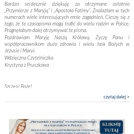
Bardzo serdecznie dziękuję za otrzymane ostatnio
przychodziły na myśl, gdy słuchaliśmy opowieści
„Przymierze z Maryją” i „Apostoła Fatimy”. Znalazłam w tych
przewodników o portugalskich monarchach i wodzach,
numerach wiele interesujących mnie zagadnień. Cieszę się z
zwycięskich bitwach i nieszczęśliwych losach grzesznych
tego, że te czasopisma mogą trafić do wielu rodzin w Polsce.
kochanków.
Pragnęłabym dalej otrzymywać te pisma.
Pozdrawiam Maryję Naszą Królową. Życzę Panu i
Byli tym razem pośród Apostołów Fatimy reprezentanci
współpracownikom dużo zdrowia i wielu łask Bożych w
każdego spośród żyjących pokoleń. Najmłodszy uczestnik
Jezusie i Maryi.
liczył sobie 13 lat, zaś senior, pan Zdzisław – już 94.
–
Wdzięczna Czytelniczka
Całe życie marzyłem, by tu przyjechać
– przyznał w
Krystyna z Pruszkowa
rozmowie.
Nasza pielgrzymka nie byłaby tak bogata w duchową treść
Szczęść Boże!
bez obecności duszpasterza – księdza Krzysztofa.
Oprócz zapewnienia nam możliwości codziennego
Bardzo dziękuję za przysyłanie mi „Przymierza z Maryją”. Jest
czytaj dalej >
wysłuchania Mszy Świętej, dawał on wyrazy swej
to pismo, które bardzo sobie cenię i szanuję. Redagujecie
niezwykłej czci dla Matki Bożej śpiewem
Godzinek
i
ciekawe artykuły. Zawsze czekam na nowe numery i pragnę
pięknych pieśni.
poinformować, że zawsze będę Was wspierać. Niech Pan Bóg
nas prowadzi!
Każdy z nas przywiózł Matce Bożej bagaż własnych
Barbara
intencji, od tych najbardziej osobistych po zbiorowe –