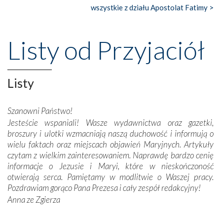
Nasze pielgrzymkowe wyprawy, których celem były
wszystkie z działu Apostolat Fatimy >
wspaniałe klasztory w miasteczku Alcobaça czy w Batalhi,
przeniosły nas do czasów, gdy świątynie bez wątpienia
wznoszono na chwałę Bożą, na przykład – w podzięce za
Listy od Przyjaciół
Opatrznościową pomoc w wygranej bitwie o
niepodległość kraju. Zachwyt budziła potężna, a zarazem
misterna architektura tych monumentalnych dzieł,
wspaniałe zdobienia, dbałość ich twórców o detale,
Listy
połączenie talentów z wytrwałością i pracowitością
budowniczych.
Szanowni Państwo!
Jesteście wspaniali! Wasze wydawnictwa oraz gazetki,
Podążyliśmy też śladami fatimskich wizjonerów – Łucji
broszury i ulotki wzmacniają naszą duchowość i informują o
dos Santos oraz świętych Hiacynty i Franciszka Marto.
wielu faktach oraz miejscach objawień Maryjnych. Artykuły
Modliliśmy się przy ich grobach. Odprawiliśmy Drogę
czytam z wielkim zainteresowaniem. Naprawdę bardzo cenię
Krzyżową w ich rodzinnych stronach, odwiedziliśmy
informacje o Jezusie i Maryi, które w nieskończoność
domy, w których żyli.
otwierają serca. Pamiętamy w modlitwie o Waszej pracy.
Pozdrawiam gorąco Pana Prezesa i cały zespół redakcyjny!
W miejscu objawień Matki Bożej zapaliliśmy świece
Anna ze Zgierza
przywiezione wraz z intencjami powierzonymi nam przez
Darczyńców w ramach akcji „Twoje światło w Fatimie”.