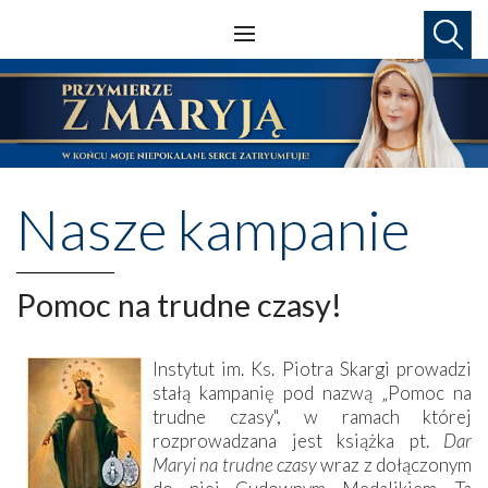
Nasze kampanie
Pomoc na trudne czasy!
Instytut im. Ks. Piotra Skargi prowadzi
stałą kampanię pod nazwą „Pomoc na
trudne czasy", w ramach której
rozprowadzana jest książka pt.
Dar
Maryi na trudne czasy
wraz z dołączonym