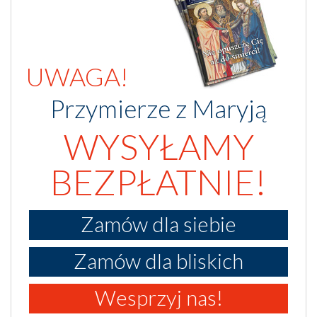
UWAGA!
Przymierze z Maryją
WYSYŁAMY
BEZPŁATNIE!
Zamów dla siebie
Zamów dla bliskich
Wesprzyj nas!