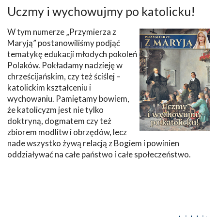
Uczmy i wychowujmy po katolicku!
W tym numerze „Przymierza z
Maryją” postanowiliśmy podjąć
tematykę edukacji młodych pokoleń
Polaków. Pokładamy nadzieję w
chrześcijańskim, czy też ściślej –
katolickim kształceniu i
wychowaniu. Pamiętamy bowiem,
że katolicyzm jest nie tylko
doktryną, dogmatem czy też
zbiorem modlitw i obrzędów, lecz
nade wszystko żywą relacją z Bogiem i powinien
oddziaływać na całe państwo i całe społeczeństwo.