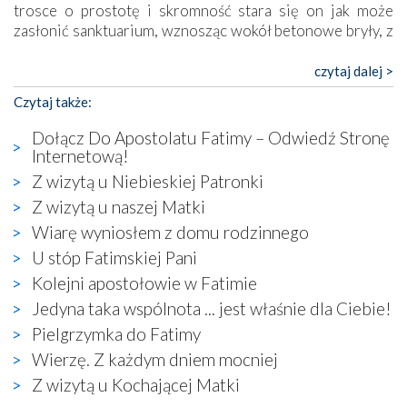
trosce o prostotę i skromność stara się on jak może
zasłonić sanktuarium, wznosząc wokół betonowe bryły, z
których niektóre nawet zostały poświęcone jako miejsca
katolickiego kultu. Tylko co wspólnego z żywą,
czytaj dalej >
autentyczną wiarą mogą mieć płaskie, szare bunkry albo
Czytaj także:
kaplice, w których Tabernakulum przypomina bardziej
skrzynkę na narzędzia? Albo co powiedzieć o ustawionym
Dołącz Do Apostolatu Fatimy – Odwiedź Stronę
tuż przy nowej bazylice wielkim krzyżu, na którym
Internetową!
zamiast Chrystusa umieszczono dziwaczną postać jakby
Z wizytą u Niebieskiej Patronki
wyjętą ze starożytnych hieroglifów? W kulturowym
Z wizytą u naszej Matki
kontekście naszych czasów to raczej karykatura niż godny
wizerunek Zbawiciela…
Wiarę wyniosłem z domu rodzinnego
Zatem nawet w bezpośrednim otoczeniu sanktuarium
U stóp Fatimskiej Pani
naocznie przekonaliśmy się, że wewnątrz Kościoła toczy
Kolejni apostołowie w Fatimie
się ogromna walka o kształt katolicyzmu i o serca
Jedyna taka wspólnota ... jest właśnie dla Ciebie!
wierzących. Do czego to zmaganie może prowadzić,
widzieliśmy w urokliwym, niewielkim mieście Obidos,
Pielgrzymka do Fatimy
gdzie w miejscu dawnego kościoła działa dzisiaj…
Wierzę. Z każdym dniem mocniej
księgarnia.
Z wizytą u Kochającej Matki