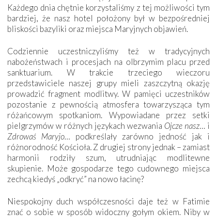
Każdego dnia chętnie korzystaliśmy z tej możliwości tym
bardziej, że nasz hotel położony był w bezpośredniej
bliskości bazyliki oraz miejsca Maryjnych objawień.
Codziennie uczestniczyliśmy też w tradycyjnych
nabożeństwach i procesjach na olbrzymim placu przed
sanktuarium. W trakcie trzeciego wieczoru
przedstawiciele naszej grupy mieli zaszczytną okazję
prowadzić fragment modlitwy. W pamięci uczestników
pozostanie z pewnością atmosfera towarzysząca tym
różańcowym spotkaniom. Wypowiadane przez setki
pielgrzymów w różnych językach wezwania
Ojcze nasz
… i
Zdrowaś Maryjo
… podkreślały zarówno jedność jak i
różnorodność Kościoła. Z drugiej strony jednak – zamiast
harmonii rodziły szum, utrudniając modlitewne
skupienie. Może gospodarze tego cudownego miejsca
zechcą kiedyś „odkryć” na nowo łacinę?
Niespokojny duch współczesności daje też w Fatimie
znać o sobie w sposób widoczny gołym okiem. Niby w