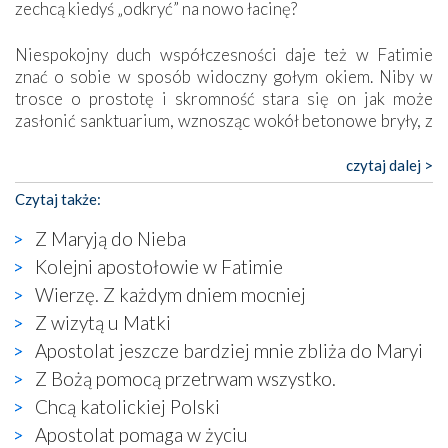
zechcą kiedyś „odkryć” na nowo łacinę?
Niespokojny duch współczesności daje też w Fatimie
znać o sobie w sposób widoczny gołym okiem. Niby w
trosce o prostotę i skromność stara się on jak może
zasłonić sanktuarium, wznosząc wokół betonowe bryły, z
których niektóre nawet zostały poświęcone jako miejsca
katolickiego kultu. Tylko co wspólnego z żywą,
czytaj dalej >
autentyczną wiarą mogą mieć płaskie, szare bunkry albo
Czytaj także:
kaplice, w których Tabernakulum przypomina bardziej
skrzynkę na narzędzia? Albo co powiedzieć o ustawionym
Z Maryją do Nieba
tuż przy nowej bazylice wielkim krzyżu, na którym
Kolejni apostołowie w Fatimie
zamiast Chrystusa umieszczono dziwaczną postać jakby
Wierzę. Z każdym dniem mocniej
wyjętą ze starożytnych hieroglifów? W kulturowym
kontekście naszych czasów to raczej karykatura niż godny
Z wizytą u Matki
wizerunek Zbawiciela…
Apostolat jeszcze bardziej mnie zbliża do Maryi
Zatem nawet w bezpośrednim otoczeniu sanktuarium
Z Bożą pomocą przetrwam wszystko.
naocznie przekonaliśmy się, że wewnątrz Kościoła toczy
Chcą katolickiej Polski
się ogromna walka o kształt katolicyzmu i o serca
wierzących. Do czego to zmaganie może prowadzić,
Apostolat pomaga w życiu