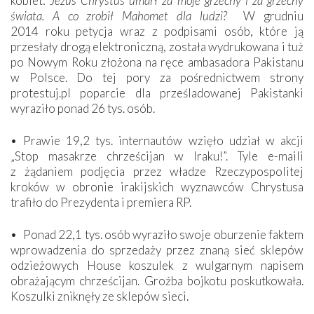
kobiet:
Jezus Chrystus umarł za moje grzechy i za grzechy
świata. A co zrobił Mahomet dla ludzi?
W grudniu
2014 roku petycja wraz z podpisami osób, które ją
przesłały drogą elektroniczną, została wydrukowana i tuż
po Nowym Roku złożona na ręce ambasadora Pakistanu
w Polsce. Do tej pory za pośrednictwem strony
protestuj.pl poparcie dla prześladowanej Pakistanki
wyraziło ponad 26 tys. osób.
• Prawie 19,2 tys. internautów wzięło udział w akcji
„Stop masakrze chrześcijan w Iraku!”. Tyle e-maili
z żądaniem podjęcia przez władze Rzeczypospolitej
kroków w obronie irakijskich wyznawców Chrystusa
trafiło do Prezydenta i premiera RP.
• Ponad 22,1 tys. osób wyraziło swoje oburzenie faktem
wprowadzenia do sprzedaży przez znaną sieć sklepów
odzieżowych House koszulek z wulgarnym napisem
obrażającym chrześcijan. Groźba bojkotu poskutkowała.
Koszulki zniknęły ze sklepów sieci.