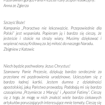
Anna ze Zgierza
W miejscu objawień Matki Bożej zapaliliśmy świece
przywiezione wraz z intencjami powierzonymi nam przez
Darczyńców w ramach akcji „Twoje światło w Fatimie”.
Podczas tej kilkudniowej wyprawy na każdym kroku
Szczęść Boże!
spotykaliśmy się z serdeczną otwartością
Kampania „Proroctwa nie lekceważcie. Przepowiednie dla
Portugalczyków. Podziwialiśmy ich ludową sztukę i
Polski” jest wspaniała. Popieram ją i bardzo się cieszę, że
zwyczaje. Mimo że nasze kraje są od siebie bardzo
jesteście i stoicie na straży wiary. Musimy dziękować i
oddalone, w żaden sposób nie czuliśmy się obco.
wspierać naszą Królową za Jej miłość do naszego Narodu.
Sprawiła to oczywiście sama Matka Boża, ale też
Zbigniew z Katowic
kulturowa bliskość biorąca swój początek w naszej
wspólnej wierze. Podczas wyjazdów do historycznych
miejsc, które znalazły się na trasie naszej pielgrzymki,
Niech będzie pochwalony Jezus Chrystus!
mieliśmy okazję przekonać się, że Maryja swoją opieką
Szanowny Panie Prezesie, dziękuję bardzo serdecznie za
otacza nie tylko nasz naród, lecz wszystkie nacje, które
przesłane mi pozdrowienia urodzinowe. Ucieszyłam się z
się Jej ufnie oddają, a także każdą osobę, która zawierza
bardzo ładnej kartki. Jestem dumna z działalności
Jej siebie oraz swych bliskich.
apostolskiej, jaką Państwo prowadzą. Podobają mi się bardzo
czasopisma „Przymierze z Maryją” i „Apostoł Fatimy”. Cieszę
Dzieje Portugalii to również historia wierności Bogu i
się z tego, że mogę w nich znaleźć wiele bardzo ciekawych
odstępstw, także w życiu władców. Trudne momenty w
artykułów poruszających interesujące mnie tematy. Cieszę się
wymiarze tak osobistym, jak i zbiorowym, przypominają o