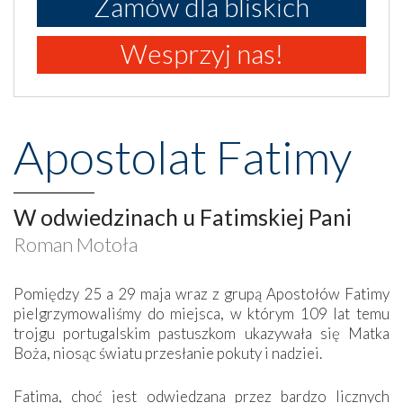
Zamów dla bliskich
Wesprzyj nas!
Apostolat Fatimy
W odwiedzinach u Fatimskiej Pani
Roman Motoła
Pomiędzy 25 a 29 maja wraz z grupą Apostołów Fatimy
pielgrzymowaliśmy do miejsca, w którym 109 lat temu
trojgu portugalskim pastuszkom ukazywała się Matka
Boża, niosąc światu przesłanie pokuty i nadziei.
Fatima, choć jest odwiedzana przez bardzo licznych