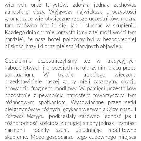
wiernych oraz turystów, zdołała jednak zachować
atmosferę ciszy. Wyjąwszy największe uroczystości
gromadzące wielotysięczne rzesze uczestników, można
tam zarówno modlić się, jak i słuchać w skupieniu.
Każdego dnia chętnie korzystaliśmy z tej możliwości tym
bardziej, że nasz hotel położony był w bezpośredniej
bliskości bazyliki oraz miejsca Maryjnych objawień.
Codziennie uczestniczyliśmy też w tradycyjnych
nabożeństwach i procesjach na olbrzymim placu przed
sanktuarium. W trakcie trzeciego wieczoru
przedstawiciele naszej grupy mieli zaszczytną okazję
prowadzić fragment modlitwy. W pamięci uczestników
pozostanie z pewnością atmosfera towarzysząca tym
różańcowym spotkaniom. Wypowiadane przez setki
pielgrzymów w różnych językach wezwania
Ojcze nasz
… i
Zdrowaś Maryjo
… podkreślały zarówno jedność jak i
różnorodność Kościoła. Z drugiej strony jednak – zamiast
harmonii rodziły szum, utrudniając modlitewne
skupienie. Może gospodarze tego cudownego miejsca