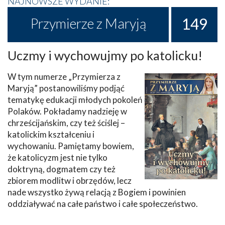
NAJNOWSZE WYDANIE:
149
Przymierze z Maryją
Uczmy i wychowujmy po katolicku!
W tym numerze „Przymierza z
Maryją” postanowiliśmy podjąć
tematykę edukacji młodych pokoleń
Polaków. Pokładamy nadzieję w
chrześcijańskim, czy też ściślej –
katolickim kształceniu i
wychowaniu. Pamiętamy bowiem,
że katolicyzm jest nie tylko
doktryną, dogmatem czy też
zbiorem modlitw i obrzędów, lecz
nade wszystko żywą relacją z Bogiem i powinien
oddziaływać na całe państwo i całe społeczeństwo.