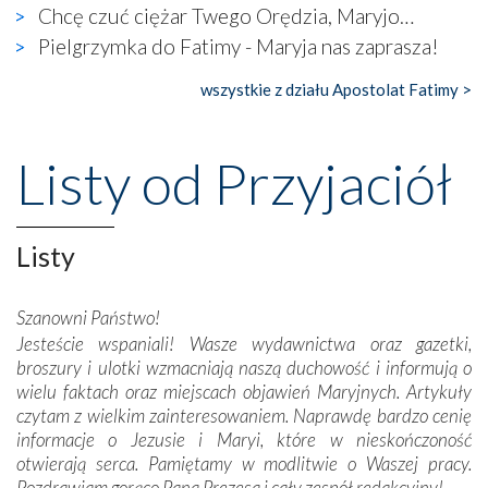
widzieliśmy w urokliwym, niewielkim mieście Obidos,
Chcę czuć ciężar Twego Orędzia, Maryjo…
gdzie w miejscu dawnego kościoła działa dzisiaj…
Pielgrzymka do Fatimy - Maryja nas zaprasza!
księgarnia.
wszystkie z działu Apostolat Fatimy >
Nasze pielgrzymkowe wyprawy, których celem były
wspaniałe klasztory w miasteczku Alcobaça czy w Batalhi,
przeniosły nas do czasów, gdy świątynie bez wątpienia
Listy od Przyjaciół
wznoszono na chwałę Bożą, na przykład – w podzięce za
Opatrznościową pomoc w wygranej bitwie o
niepodległość kraju. Zachwyt budziła potężna, a zarazem
misterna architektura tych monumentalnych dzieł,
Listy
wspaniałe zdobienia, dbałość ich twórców o detale,
połączenie talentów z wytrwałością i pracowitością
Szanowni Państwo!
budowniczych.
Jesteście wspaniali! Wasze wydawnictwa oraz gazetki,
broszury i ulotki wzmacniają naszą duchowość i informują o
Podążyliśmy też śladami fatimskich wizjonerów – Łucji
wielu faktach oraz miejscach objawień Maryjnych. Artykuły
dos Santos oraz świętych Hiacynty i Franciszka Marto.
czytam z wielkim zainteresowaniem. Naprawdę bardzo cenię
Modliliśmy się przy ich grobach. Odprawiliśmy Drogę
informacje o Jezusie i Maryi, które w nieskończoność
Krzyżową w ich rodzinnych stronach, odwiedziliśmy
otwierają serca. Pamiętamy w modlitwie o Waszej pracy.
domy, w których żyli.
Pozdrawiam gorąco Pana Prezesa i cały zespół redakcyjny!