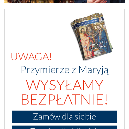
UWAGA!
Przymierze z Maryją
WYSYŁAMY
BEZPŁATNIE!
Zamów dla siebie