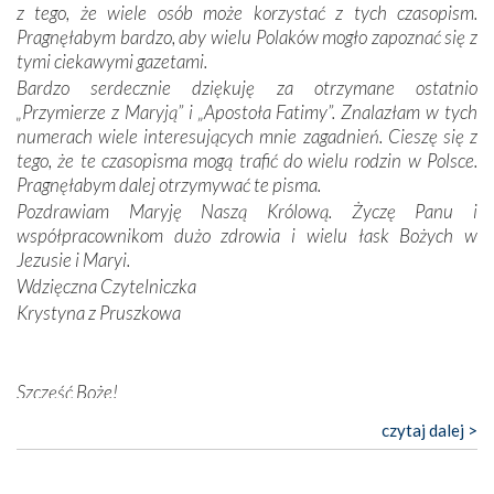
z tego, że wiele osób może korzystać z tych czasopism.
konieczności ciągłego zabiegania o własną duszę i o łaskę
Pragnęłabym bardzo, aby wielu Polaków mogło zapoznać się z
Opatrzności. Wierność przynosi pomyślność –
tymi ciekawymi gazetami.
przynajmniej w życiu duchowym. Odstępstwo owocuje
Bardzo serdecznie dziękuję za otrzymane ostatnio
nieszczęściem i śmiercią. Te uniwersalne prawdy
„Przymierze z Maryją” i „Apostoła Fatimy”. Znalazłam w tych
przychodziły na myśl, gdy słuchaliśmy opowieści
numerach wiele interesujących mnie zagadnień. Cieszę się z
przewodników o portugalskich monarchach i wodzach,
tego, że te czasopisma mogą trafić do wielu rodzin w Polsce.
zwycięskich bitwach i nieszczęśliwych losach grzesznych
Pragnęłabym dalej otrzymywać te pisma.
kochanków.
Pozdrawiam Maryję Naszą Królową. Życzę Panu i
współpracownikom dużo zdrowia i wielu łask Bożych w
Byli tym razem pośród Apostołów Fatimy reprezentanci
Jezusie i Maryi.
każdego spośród żyjących pokoleń. Najmłodszy uczestnik
Wdzięczna Czytelniczka
liczył sobie 13 lat, zaś senior, pan Zdzisław – już 94.
–
Krystyna z Pruszkowa
Całe życie marzyłem, by tu przyjechać
– przyznał w
rozmowie.
Nasza pielgrzymka nie byłaby tak bogata w duchową treść
Szczęść Boże!
bez obecności duszpasterza – księdza Krzysztofa.
Bardzo dziękuję za przysyłanie mi „Przymierza z Maryją”. Jest
czytaj dalej >
Oprócz zapewnienia nam możliwości codziennego
to pismo, które bardzo sobie cenię i szanuję. Redagujecie
wysłuchania Mszy Świętej, dawał on wyrazy swej
ciekawe artykuły. Zawsze czekam na nowe numery i pragnę
niezwykłej czci dla Matki Bożej śpiewem
Godzinek
i
poinformować, że zawsze będę Was wspierać. Niech Pan Bóg