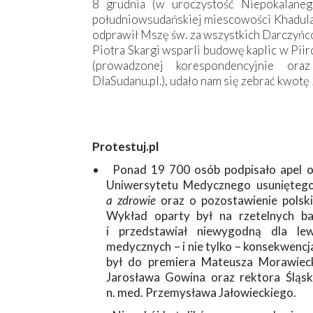
8 grudnia (w uroczystość Niepokalan
południowsudańskiej miescowości Khadula 
odprawił Mszę św. za wszystkich Darczyńc
Piotra Skargi wsparli budowę kaplic w Piir
(prowadzonej korespondencyjnie or
DlaSudanu.pl.), udało nam się zebrać kwotę 
Protestuj.pl
Ponad 19 700 osób podpisało apel o 
Uniwersytetu Medycznego usuniętego
a zdrowie
oraz o pozostawienie polski
Wykład oparty był na rzetelnych b
i przedstawiał niewygodną dla l
medycznych – i nie tylko – konsekwenc
był do premiera Mateusza Morawiecki
Jarosława Gowina oraz rektora Śląsk
n. med. Przemysława Jałowieckiego.