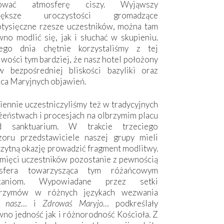
hować atmosferę ciszy. Wyjąwszy
większe uroczystości gromadzące
otysięczne rzesze uczestników, można tam
no modlić się, jak i słuchać w skupieniu.
ego dnia chętnie korzystaliśmy z tej
wości tym bardziej, że nasz hotel położony
w bezpośredniej bliskości bazyliki oraz
sca Maryjnych objawień.
ennie uczestniczyliśmy też w tradycyjnych
żeństwach i procesjach na olbrzymim placu
d sanktuarium. W trakcie trzeciego
zoru przedstawiciele naszej grupy mieli
zytną okazję prowadzić fragment modlitwy.
mięci uczestników pozostanie z pewnością
sfera towarzysząca tym różańcowym
tkaniom. Wypowiadane przez setki
grzymów w różnych językach wezwania
e nasz
… i
Zdrowaś Maryjo
… podkreślały
no jedność jak i różnorodność Kościoła. Z