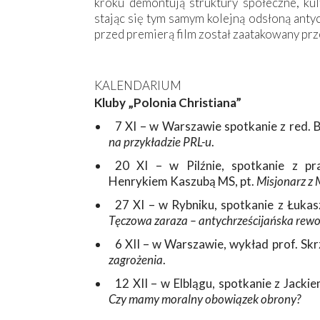
kroku demontują struktury społeczne, kul
stając się tym samym kolejną odsłoną antyc
przed premierą film został zaatakowany pr
KALENDARIUM
Kluby „Polonia Christiana”
7 XI – w Warszawie spotkanie z red. 
na przykładzie PRL-u
.
20 XI – w Pilźnie, spotkanie z pr
Henrykiem Kaszubą MS, pt.
Misjonarz z
27 XI – w Rybniku, spotkanie z Łuka
Tęczowa zaraza – antychrześcijańska rewo
6 XII – w Warszawie, wykład prof. Sk
zagrożenia
.
12 XII – w Elblągu, spotkanie z Jack
Czy mamy moralny obowiązek obrony?