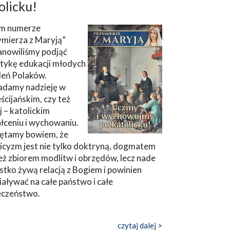
olicku!
m numerze
ymierza z Maryją”
anowiliśmy podjąć
tykę edukacji młodych
leń Polaków.
adamy nadzieję w
ścijańskim, czy też
ej – katolickim
łceniu i wychowaniu.
ętamy bowiem, że
icyzm jest nie tylko doktryną, dogmatem
eż zbiorem modlitw i obrzędów, lecz nade
tko żywą relacją z Bogiem i powinien
aływać na całe państwo i całe
eczeństwo.
czytaj dalej >