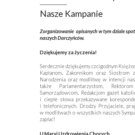
Nasze Kampanie
Zorganizowanie ­ opisanych w tym ­dziale spo
naszych Darczyńców.
Dziękujemy za życzenia!
Serdecznie dziękujemy czcigodnym Księżom
Kapłanom, Zakonnikom oraz Siostrom z
Narodzenia oraz modlitwę w intencji na
także Parlamentarzystom, Rektoro
Samorządowcom, Redakcjom gazet katolic
i ciepłe słowa przekazywane korespond
i telefonicznych. Drodzy Przyjaciele, p
w modlitwach o wszystkich naszych Sympa
zapłać!
U Maryi Uzdrowienia Chorych