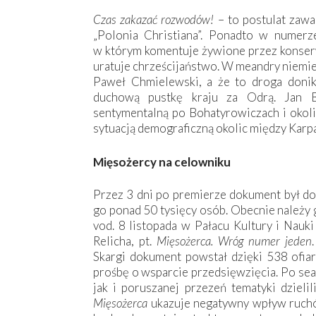
Czas zakazać rozwodów!
– to postulat zaw
„Polonia Christiana”. Ponadto w numerz
w którym komentuje żywione przez konser
uratuje chrześcijaństwo. W meandry niemie
Paweł Chmielewski, a że to droga doni
duchową pustkę kraju za Odrą. Jan B
sentymentalną po Bohatyrowiczach i okoli
sytuacją demograficzną okolic między Karpa
Mięsożercy na celowniku
Przez 3 dni po premierze dokument był do
go ponad 50 tysięcy osób. Obecnie należy
vod. 8 listopada w Pałacu Kultury i Nauk
Relicha, pt.
Mięsożerca. Wróg numer jeden
Skargi dokument powstał dzięki 538 ofia
prośbę o wsparcie przedsięwzięcia. Po sea
jak i poruszanej przezeń tematyki dzieli
Mięsożerca
ukazuje negatywny wpływ ruchó