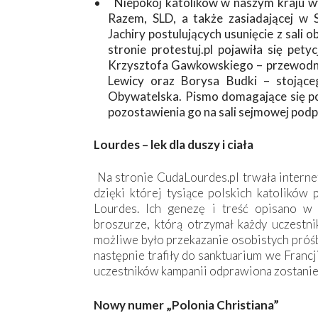
Niepokój katolików w naszym kraju wy
Razem, SLD, a także zasiadającej w S
Jachiry postulujących usunięcie z sali
stronie protestuj.pl pojawiła się pety
Krzysztofa Gawkowskiego – przewodni
Lewicy oraz Borysa Budki – stojące
Obywatelska. Pismo domagające się p
pozostawienia go na sali sejmowej pod
Lourdes – lek dla duszy i ciała
Na stronie CudaLourdes.pl trwała interne
dzięki której tysiące polskich katolików
Lourdes. Ich genezę i treść opisano w 
broszurze, którą otrzymał każdy uczestni
możliwe było przekazanie osobistych próśb
następnie trafiły do sanktuarium we Francj
uczestników kampanii odprawiona zostanie
Nowy numer „Polonia Christiana”