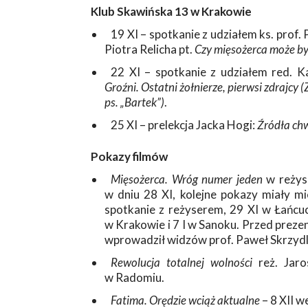
Klub Skawińska 13 w Krakowie
19 XI – spotkanie z udziałem ks. prof.
Piotra Relicha pt.
Czy mięsożerca może b
22 XI – spotkanie z udziałem red. Ka
Groźni. Ostatni żołnierze, pierwsi zdrajc
ps. „Bartek”)
.
25 XI – prelekcja Jacka Hogi:
Źródła chw
Pokazy filmów
Mięsożerca. Wróg numer jeden
w reżyse
w dniu 28 XI, kolejne pokazy miały mi
spotkanie z reżyserem, 29 XI w Łańcucie
w Krakowie i 7 I w Sanoku. Przed preze
wprowadził widzów prof. Paweł Skrzydl
Rewolucja totalnej wolności
reż. Jar
w Radomiu.
Fatima. Orędzie wciąż aktualne
– 8 XII w