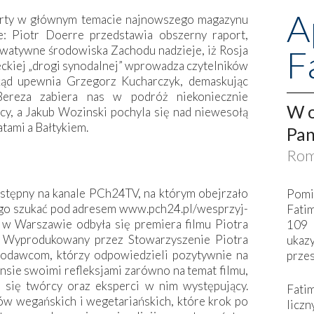
A
arty w głównym temacie najnowszego magazynu
e: Piotr Doerre przedstawia obszerny raport,
F
watywne środowiska Zachodu nadzieje, iż Rosja
ckiej „drogi synodalnej” wprowadza czytelników
kąd upewnia Grzegorz Kucharczyk, demaskując
ereza zabiera nas w podróż niekoniecznie
W o
cy, a Jakub Wozinski pochyla się nad niewesołą
tami a Bałtykiem.
Pan
Rom
stępny na kanale PCh24TV, na którym obejrzało
Pomi
 go szukać pod adresem www.pch24.pl/wesprzyj-
Fati
i w Warszawie odbyła się premiera filmu Piotra
109 
. Wyprodukowany przez Stowarzyszenie Piotra
ukaz
rodawcom, którzy odpowiedzieli pozytywnie na
przes
nsie swoimi refleksjami zarówno na temat filmu,
li się twórcy oraz eksperci w nim występujący.
Fati
w wegańskich i wegetariańskich, które krok po
liczn