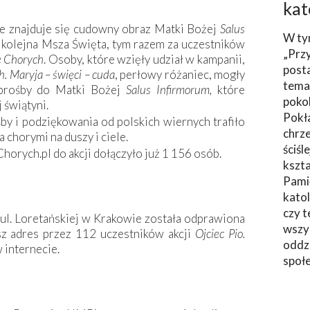
kat
ie znajduje się cudowny obraz Matki Bożej
Salus
W ty
 kolejna Msza Święta, tym razem za uczestników
„Prz
e Chorych
. Osoby, które wzięły udział w kampanii,
post
. Maryja – święci – cuda
, perłowy różaniec, mogły
tema
 prośby do Matki Bożej
Salus Infirmorum,
które
poko
 świątyni.
Pokł
y i podziękowania od polskich wiernych trafiło
chrze
 chorymi na duszy i ciele.
ściśl
orych.pl do akcji dołączyło już 1 156 osób.
kszta
Pami
katol
czy t
ul. Loretańskiej w Krakowie została odprawiona
wszys
sz adres przez 112 uczestników akcji
Ojciec Pio.
oddzi
internecie.
społ