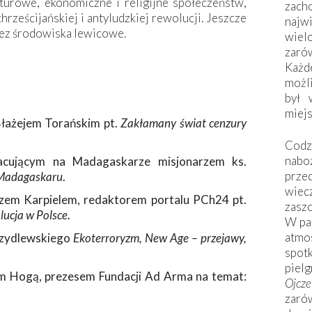
turowe, ekonomiczne i religijne społeczeństw,
zac
hrześcijańskiej i antyludzkiej rewolucji. Jeszcze
naj
zez środowiska lewicowe.
wiel
zarów
Każd
możli
był 
miej
Błażejem Torańskim pt.
Zakłamany świat cenzury
Codzi
nabo
acującym na Madagaskarze misjonarzem ks.
prze
 Madagaskaru
.
wiec
szem Karpielem, redaktorem portalu PCh24 pt.
zaszc
lucja w Polsce
.
W pa
atmo
rzydlewskiego
Ekoterroryzm, New Age – przejawy,
spo
piel
iem Hogą, prezesem Fundacji Ad Arma na temat:
Ojcz
zarów