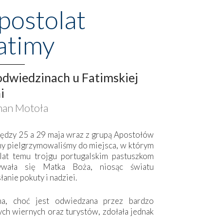
postolat
atimy
dwiedzinach u Fatimskiej
i
an Motoła
ędzy 25 a 29 maja wraz z grupą Apostołów
my pielgrzymowaliśmy do miejsca, w którym
lat temu trojgu portugalskim pastuszkom
ywała się Matka Boża, niosąc światu
łanie pokuty i nadziei.
ma, choć jest odwiedzana przez bardzo
ych wiernych oraz turystów, zdołała jednak