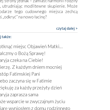
ej strony jednak – zamiast harmonii rodziły
, utrudniając modlitewne skupienie. Może
odarze tego cudownego miejsca zechcą
ś „odkryć” na nowo łacinę?
pokojny duch współczesności daje też w
czytaj dalej >
mie znać o sobie w sposób widoczny gołym
j także:
m. Niby w trosce o prostotę i skromność
a się on jak może zasłonić sanktuarium,
tknąć miejsc Objawień Matki…
sząc wokół betonowe bryły, z których
lczmy o Bożą Sprawę!
óre nawet zostały poświęcone jako miejsca
ryja czeka na Ciebie!
ickiego kultu. Tylko co wspólnego z żywą,
ntyczną wiarą mogą mieć płaskie, szare
erzę. Z każdym dniem mocniej
ry albo kaplice, w których Tabernakulum
stóp Fatimskiej Pani
omina bardziej skrzynkę na narzędzia? Albo
ebo zaczyna się w Fatimie
owiedzieć o ustawionym tuż przy nowej
iękuję za każdy przeżyty dzień
lice wielkim krzyżu, na którym zamiast
stusa umieszczono dziwaczną postać jakby
ryja zaprasza sama
tą ze starożytnych hieroglifów? W
że wsparcie w zwyczajnym życiu
rowym kontekście naszych czasów to raczej
arę wyniosłem z domu rodzinnego
atura niż godny wizerunek Zbawiciela…