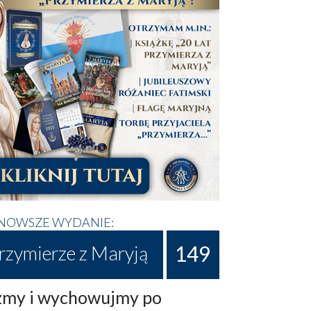
NOWSZE WYDANIE:
149
rzymierze z Maryją
my i wychowujmy po