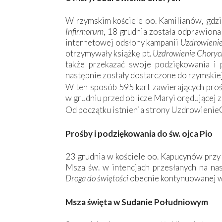
W rzymskim kościele oo. Kamilianów, gdz
Infirmorum
, 18 grudnia została odprawiona
internetowej odsłony kampanii
Uzdrowieni
otrzymywały książkę pt.
Uzdrowienie Chorych
także przekazać swoje podziękowania i
następnie zostały dostarczone do rzymskiej
W ten sposób 595 kart zawierających prośb
w grudniu przed oblicze Maryi orędującej za
Od początku istnienia strony UzdrowienieCh
Prośby i podziękowania do św. ojca Pio
23 grudnia w kościele oo. Kapucynów przy 
Msza św. w intencjach przesłanych na na
Droga do świętości
obecnie kontynuowanej w 
Msza święta w Sudanie Południowym