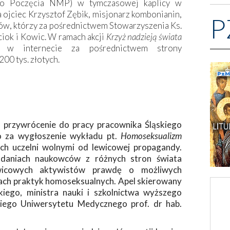
ego Poczęcia NMP) w tymczasowej kaplicy w
ojciec Krzysztof Zębik, misjonarz kombonianin,
P
ów, którzy za pośrednictwem Stowarzyszenia Ks.
ciok i Kowic. W ramach akcji
Krzyż nadzieją świata
az w internecie za pośrednictwem strony
200 tys. złotych.
przywrócenie do pracy pracownika Śląskiego
 za wygłoszenie wykładu pt.
Homoseksualizm
ch uczelni wolnymi od lewicowej propagandy.
adaniach naukowców z różnych stron świata
ewicowych aktywistów prawdę o możliwych
jach praktyk homoseksualnych. Apel skierowany
ego, ministra nauki i szkolnictwa wyższego
iego Uniwersytetu Medycznego prof. dr hab.