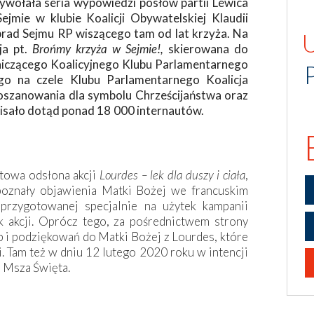
wołała seria wypowiedzi posłów partii Lewica
ejmie w klubie Koalicji Obywatelskiej Klaudii
 obrad Sejmu RP wiszącego tam od lat krzyża. Na
cja pt.
Brońmy krzyża w Sejmie!,
skierowana do
czącego Koalicyjnego Klubu Parlamentarnego
go na czele Klubu Parlamentarnego Koalicja
oszanowania dla symbolu Chrześcijaństwa oraz
pisało dotąd ponad 18 000 internautów.
towa odsłona akcji
Lourdes – lek dla duszy i ciała
,
 poznały objawienia Matki Bożej we francuskim
przygotowanej specjalnie na użytek kampanii
k akcji. Oprócz tego, za pośrednictwem strony
 i podziękowań do Matki Bożej z Lourdes, które
i. Tam też w dniu 12 lutego 2020 roku w intencji
 Msza Święta.