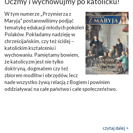
Uczmy i wychowujmy po katolicku!
W tym numerze „Przymierza z
Maryją” postanowiliśmy podjąć
tematykę edukacji młodych pokoleń
Polaków. Pokładamy nadzieję w
chrześcijańskim, czy też ściślej –
katolickim kształceniu i
wychowaniu. Pamiętamy bowiem,
że katolicyzm jest nie tylko
doktryną, dogmatem czy też
zbiorem modlitw i obrzędów, lecz
nade wszystko żywą relacją z Bogiem i powinien
oddziaływać na całe państwo i całe społeczeństwo.
czytaj dalej >