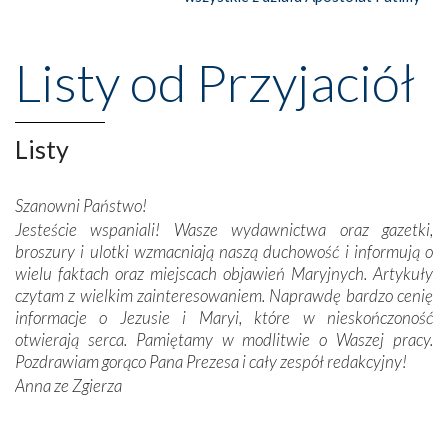
wspaniałe klasztory w miasteczku Alcobaça czy w Batalhi,
przeniosły nas do czasów, gdy świątynie bez wątpienia
wznoszono na chwałę Bożą, na przykład – w podzięce za
Listy od Przyjaciół
Opatrznościową pomoc w wygranej bitwie o
niepodległość kraju. Zachwyt budziła potężna, a zarazem
misterna architektura tych monumentalnych dzieł,
wspaniałe zdobienia, dbałość ich twórców o detale,
Listy
połączenie talentów z wytrwałością i pracowitością
budowniczych.
Szanowni Państwo!
Jesteście wspaniali! Wasze wydawnictwa oraz gazetki,
Podążyliśmy też śladami fatimskich wizjonerów – Łucji
broszury i ulotki wzmacniają naszą duchowość i informują o
dos Santos oraz świętych Hiacynty i Franciszka Marto.
wielu faktach oraz miejscach objawień Maryjnych. Artykuły
Modliliśmy się przy ich grobach. Odprawiliśmy Drogę
czytam z wielkim zainteresowaniem. Naprawdę bardzo cenię
Krzyżową w ich rodzinnych stronach, odwiedziliśmy
informacje o Jezusie i Maryi, które w nieskończoność
domy, w których żyli.
otwierają serca. Pamiętamy w modlitwie o Waszej pracy.
Pozdrawiam gorąco Pana Prezesa i cały zespół redakcyjny!
W miejscu objawień Matki Bożej zapaliliśmy świece
Anna ze Zgierza
przywiezione wraz z intencjami powierzonymi nam przez
Darczyńców w ramach akcji „Twoje światło w Fatimie”.
Podczas tej kilkudniowej wyprawy na każdym kroku