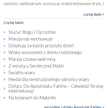
zasłonić sanktuarium, wznosząc wokół betonowe bryły, z
których niektóre nawet zostały poświęcone jako miejsca
katolickiego kultu. Tylko co wspólnego z żywą,
czytaj dalej >
autentyczną wiarą mogą mieć płaskie, szare bunkry albo
Czytaj także:
kaplice, w których Tabernakulum przypomina bardziej
skrzynkę na narzędzia? Albo co powiedzieć o ustawionym
Służyć Bogu i Ojczyźnie
tuż przy nowej bazylice wielkim krzyżu, na którym
Maryja nas wychowuje
zamiast Chrystusa umieszczono dziwaczną postać jakby
Dziękuję za każdy przeżyty dzień
wyjętą ze starożytnych hieroglifów? W kulturowym
kontekście naszych czasów to raczej karykatura niż godny
Wiarę wyniosłem z domu rodzinnego
wizerunek Zbawiciela…
Maryja czuwa nade mną
Zatem nawet w bezpośrednim otoczeniu sanktuarium
Z wizytą u Serdecznej Matki
naocznie przekonaliśmy się, że wewnątrz Kościoła toczy
Światło wiary
się ogromna walka o kształt katolicyzmu i o serca
wierzących. Do czego to zmaganie może prowadzić,
Medal dla niestrudzonego obrońcy wiary
widzieliśmy w urokliwym, niewielkim mieście Obidos,
Dołącz Do Apostolatu Fatimy – Odwiedź Stronę
gdzie w miejscu dawnego kościoła działa dzisiaj…
Internetową!
księgarnia.
Na kolanach do Mateńki
Nasze pielgrzymkowe wyprawy, których celem były
wszystkie z działu Apostolat Fatimy >