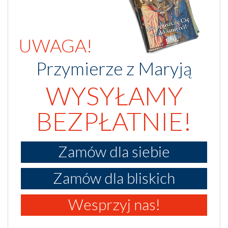
UWAGA!
Przymierze z Maryją
WYSYŁAMY
BEZPŁATNIE!
Zamów dla siebie
Zamów dla bliskich
Wesprzyj nas!