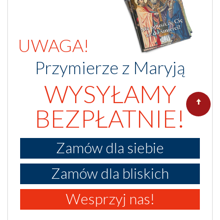
UWAGA!
Przymierze z Maryją
WYSYŁAMY
BEZPŁATNIE!
Zamów dla siebie
Zamów dla bliskich
Wesprzyj nas!