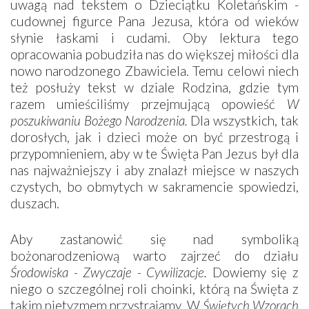
uwagą nad tekstem o Dzieciątku Koletańskim -
cudownej figurce Pana Jezusa, która od wieków
słynie łaskami i cudami. Oby lektura tego
opracowania pobudziła nas do większej miłości dla
nowo narodzonego Zbawiciela. Temu celowi niech
też posłuży tekst w dziale Rodzina, gdzie tym
razem umieściliśmy przejmującą opowieść
W
poszukiwaniu Bożego Narodzenia.
Dla wszystkich, tak
dorosłych, jak i dzieci może on być przestrogą i
przypomnieniem, aby w te Święta Pan Jezus był dla
nas najważniejszy i aby znalazł miejsce w naszych
czystych, bo obmytych w sakramencie spowiedzi,
duszach.
Aby zastanowić się nad symboliką
bożonarodzeniową warto zajrzeć do działu
Środowiska - Zwyczaje - Cywilizacje.
Dowiemy się z
niego o szczególnej roli choinki, którą na Święta z
takim pietyzmem przystrajamy. W
Świętych Wzorach