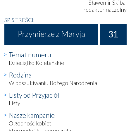
Sławomir Skiba,
redaktor naczelny
SPIS TREŚCI:
31
Przymierze z Maryją
Temat numeru
Dzieciątko Koletańskie
Rodzina
W poszukiwaniu Bożego Narodzenia
Listy od Przyjaciół
Listy
Nasze kampanie
O godność kobiet
Stop pedofilii i pornografii