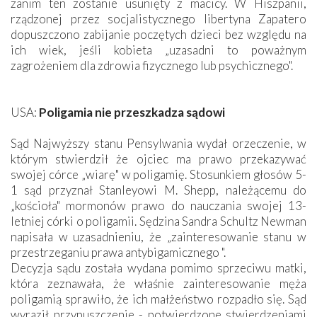
zanim ten zostanie usunięty z macicy. W Hiszpanii,
rządzonej przez socjalistycznego libertyna Zapatero
dopuszczono zabijanie poczętych dzieci bez względu na
ich wiek, jeśli kobieta „uzasadni to poważnym
zagrożeniem dla zdrowia fizycznego lub psychicznego".
USA:
Poligamia nie przeszkadza sądowi
Sąd Najwyższy stanu Pensylwania wydał orzeczenie, w
którym stwierdził że ojciec ma prawo przekazywać
swojej córce „wiarę" w poligamię. Stosunkiem głosów 5-
1 sąd przyznał Stanleyowi M. Shepp, należącemu do
„kościoła" mormonów prawo do nauczania swojej 13-
letniej córki o poligamii. Sędzina Sandra Schultz Newman
napisała w uzasadnieniu, że „zainteresowanie stanu w
przestrzeganiu prawa antybigamicznego ".
Decyzja sądu została wydana pomimo sprzeciwu matki,
która zeznawała, że właśnie zainteresowanie męża
poligamią sprawiło, że ich małżeństwo rozpadło się. Sąd
wyraził przypuszczenie - potwierdzone stwierdzeniami