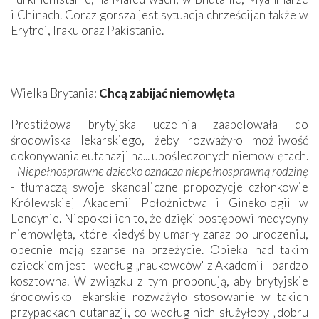
i Chinach. Coraz gorsza jest sytuacja chrześcijan także w
Erytrei, Iraku oraz Pakistanie.
Wielka Brytania:
Chcą zabijać niemowlęta
Prestiżowa brytyjska uczelnia zaapelowała do
środowiska lekarskiego, żeby rozważyło możliwość
dokonywania eutanazji na... upośledzonych niemowlętach.
-
Niepełnosprawne dziecko oznacza niepełnosprawną rodzinę
- tłumaczą swoje skandaliczne propozycje członkowie
Królewskiej Akademii Położnictwa i Ginekologii w
Londynie. Niepokoi ich to, że dzięki postępowi medycyny
niemowlęta, które kiedyś by umarły zaraz po urodzeniu,
obecnie mają szanse na przeżycie. Opieka nad takim
dzieckiem jest - według „naukowców" z Akademii - bardzo
kosztowna. W związku z tym proponują, aby brytyjskie
środowisko lekarskie rozważyło stosowanie w takich
przypadkach eutanazji, co według nich służyłoby „dobru