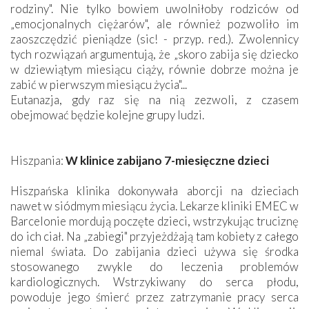
rodziny". Nie tylko bowiem uwolniłoby rodziców od
„emocjonalnych ciężarów", ale również pozwoliło im
zaoszczędzić pieniądze (sic! - przyp. red.). Zwolennicy
tych rozwiązań argumentują, że „skoro zabija się dziecko
w dziewiątym miesiącu ciąży, równie dobrze można je
zabić w pierwszym miesiącu życia"...
Eutanazja, gdy raz się na nią zezwoli, z czasem
obejmować będzie kolejne grupy ludzi.
Hiszpania:
W klinice zabijano 7-miesięczne dzieci
Hiszpańska klinika dokonywała aborcji na dzieciach
nawet w siódmym miesiącu życia. Lekarze kliniki EMEC w
Barcelonie mordują poczęte dzieci, wstrzykując truciznę
do ich ciał. Na „zabiegi" przyjeżdżają tam kobiety z całego
niemal świata. Do zabijania dzieci używa się środka
stosowanego zwykle do leczenia problemów
kardiologicznych. Wstrzykiwany do serca płodu,
powoduje jego śmierć przez zatrzymanie pracy serca