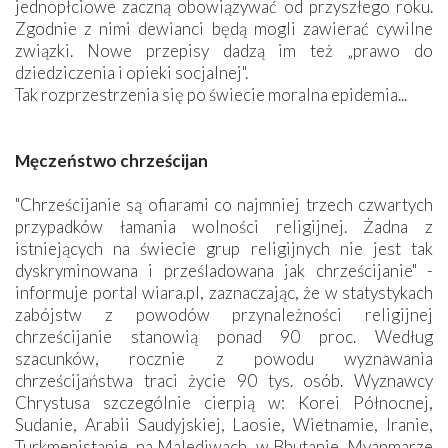
jednopłciowe zaczną obowiązywać od przyszłego roku.
Zgodnie z nimi dewianci będą mogli zawierać cywilne
związki. Nowe przepisy dadzą im też „prawo do
dziedziczenia i opieki socjalnej".
Tak rozprzestrzenia się po świecie moralna epidemia...
Męczeństwo chrześcijan
"Chrześcijanie są ofiarami co najmniej trzech czwartych
przypadków łamania wolności religijnej. Żadna z
istniejących na świecie grup religijnych nie jest tak
dyskryminowana i prześladowana jak chrześcijanie" -
informuje portal wiara.pl, zaznaczając, że w statystykach
zabójstw z powodów przynależności religijnej
chrześcijanie stanowią ponad 90 proc. Według
szacunków, rocznie z powodu wyznawania
chrześcijaństwa traci życie 90 tys. osób. Wyznawcy
Chrystusa szczególnie cierpią w: Korei Północnej,
Sudanie, Arabii Saudyjskiej, Laosie, Wietnamie, Iranie,
Turkmenistanie, na Malediwach, w Bhutanie, Myanmarze