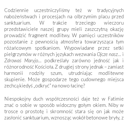
Codziennie uczestniczyliśmy też w tradycyjnych
nabożeństwach i procesjach na olbrzymim placu przed
sanktuarium. W trakcie trzeciego wieczoru
przedstawiciele naszej grupy mieli zaszczytną okazję
prowadzić fragment modlitwy. W pamięci uczestników
pozostanie z pewnością atmosfera towarzysząca tym
różańcowym spotkaniom. Wypowiadane przez setki
pielgrzymów w różnych językach wezwania
Ojcze nasz
… i
Zdrowaś Maryjo
… podkreślały zarówno jedność jak i
różnorodność Kościoła. Z drugiej strony jednak – zamiast
harmonii rodziły szum, utrudniając modlitewne
skupienie. Może gospodarze tego cudownego miejsca
zechcą kiedyś „odkryć” na nowo łacinę?
Niespokojny duch współczesności daje też w Fatimie
znać o sobie w sposób widoczny gołym okiem. Niby w
trosce o prostotę i skromność stara się on jak może
zasłonić sanktuarium, wznosząc wokół betonowe bryły, z
których niektóre nawet zostały poświęcone jako miejsca