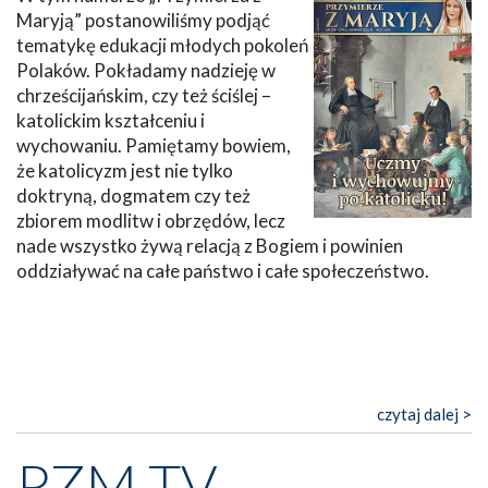
Maryją” postanowiliśmy podjąć
tematykę edukacji młodych pokoleń
Polaków. Pokładamy nadzieję w
chrześcijańskim, czy też ściślej –
katolickim kształceniu i
wychowaniu. Pamiętamy bowiem,
że katolicyzm jest nie tylko
doktryną, dogmatem czy też
zbiorem modlitw i obrzędów, lecz
nade wszystko żywą relacją z Bogiem i powinien
oddziaływać na całe państwo i całe społeczeństwo.
czytaj dalej >
PZM TV