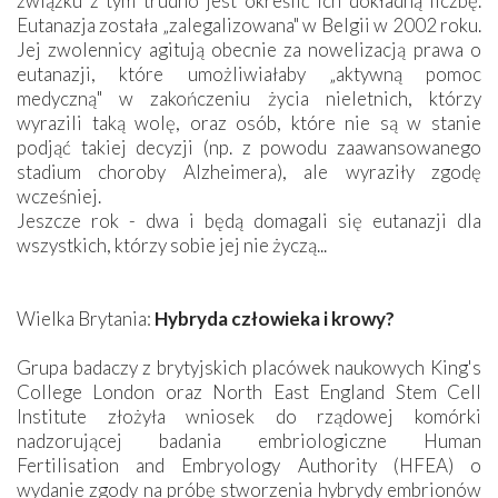
związku z tym trudno jest określić ich dokładną liczbę.
Eutanazja została „zalegalizowana" w Belgii w 2002 roku.
Jej zwolennicy agitują obecnie za nowelizacją prawa o
eutanazji, które umożliwiałaby „aktywną pomoc
medyczną" w zakończeniu życia nieletnich, którzy
wyrazili taką wolę, oraz osób, które nie są w stanie
podjąć takiej decyzji (np. z powodu zaawansowanego
stadium choroby Alzheimera), ale wyraziły zgodę
wcześniej.
Jeszcze rok - dwa i będą domagali się eutanazji dla
wszystkich, którzy sobie jej nie życzą...
Wielka Brytania:
Hybryda człowieka i krowy?
Grupa badaczy z brytyjskich placówek naukowych King's
College London oraz North East England Stem Cell
Institute złożyła wniosek do rządowej komórki
nadzorującej badania embriologiczne Human
Fertilisation and Embryology Authority (HFEA) o
wydanie zgody na próbę stworzenia hybrydy embrionów