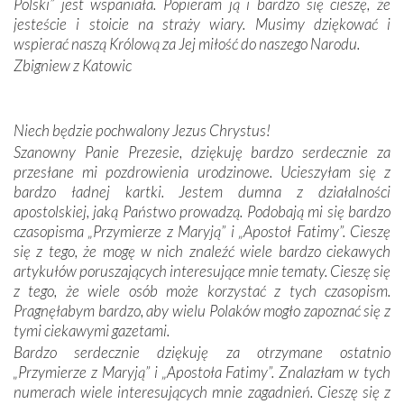
zwyczaje. Mimo że nasze kraje są od siebie bardzo
Polski” jest wspaniała. Popieram ją i bardzo się cieszę, że
oddalone, w żaden sposób nie czuliśmy się obco.
jesteście i stoicie na straży wiary. Musimy dziękować i
Sprawiła to oczywiście sama Matka Boża, ale też
wspierać naszą Królową za Jej miłość do naszego Narodu.
kulturowa bliskość biorąca swój początek w naszej
Zbigniew z Katowic
wspólnej wierze. Podczas wyjazdów do historycznych
miejsc, które znalazły się na trasie naszej pielgrzymki,
mieliśmy okazję przekonać się, że Maryja swoją opieką
Niech będzie pochwalony Jezus Chrystus!
otacza nie tylko nasz naród, lecz wszystkie nacje, które
Szanowny Panie Prezesie, dziękuję bardzo serdecznie za
się Jej ufnie oddają, a także każdą osobę, która zawierza
przesłane mi pozdrowienia urodzinowe. Ucieszyłam się z
Jej siebie oraz swych bliskich.
bardzo ładnej kartki. Jestem dumna z działalności
apostolskiej, jaką Państwo prowadzą. Podobają mi się bardzo
Dzieje Portugalii to również historia wierności Bogu i
czasopisma „Przymierze z Maryją” i „Apostoł Fatimy”. Cieszę
odstępstw, także w życiu władców. Trudne momenty w
się z tego, że mogę w nich znaleźć wiele bardzo ciekawych
wymiarze tak osobistym, jak i zbiorowym, przypominają o
artykułów poruszających interesujące mnie tematy. Cieszę się
konieczności ciągłego zabiegania o własną duszę i o łaskę
z tego, że wiele osób może korzystać z tych czasopism.
Opatrzności. Wierność przynosi pomyślność –
Pragnęłabym bardzo, aby wielu Polaków mogło zapoznać się z
przynajmniej w życiu duchowym. Odstępstwo owocuje
tymi ciekawymi gazetami.
nieszczęściem i śmiercią. Te uniwersalne prawdy
Bardzo serdecznie dziękuję za otrzymane ostatnio
przychodziły na myśl, gdy słuchaliśmy opowieści
„Przymierze z Maryją” i „Apostoła Fatimy”. Znalazłam w tych
przewodników o portugalskich monarchach i wodzach,
numerach wiele interesujących mnie zagadnień. Cieszę się z
zwycięskich bitwach i nieszczęśliwych losach grzesznych