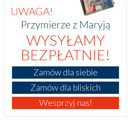
UWAGA!
Przymierze z Maryją
WYSYŁAMY
BEZPŁATNIE!
Zamów dla siebie
Zamów dla bliskich
Wesprzyj nas!