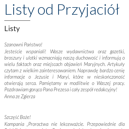
wznoszono na chwałę Bożą, na przykład – w podzięce za
Listy od Przyjaciół
Opatrznościową pomoc w wygranej bitwie o
niepodległość kraju. Zachwyt budziła potężna, a zarazem
misterna architektura tych monumentalnych dzieł,
wspaniałe zdobienia, dbałość ich twórców o detale,
Listy
połączenie talentów z wytrwałością i pracowitością
budowniczych.
Szanowni Państwo!
Jesteście wspaniali! Wasze wydawnictwa oraz gazetki,
Podążyliśmy też śladami fatimskich wizjonerów – Łucji
broszury i ulotki wzmacniają naszą duchowość i informują o
dos Santos oraz świętych Hiacynty i Franciszka Marto.
wielu faktach oraz miejscach objawień Maryjnych. Artykuły
Modliliśmy się przy ich grobach. Odprawiliśmy Drogę
czytam z wielkim zainteresowaniem. Naprawdę bardzo cenię
Krzyżową w ich rodzinnych stronach, odwiedziliśmy
informacje o Jezusie i Maryi, które w nieskończoność
domy, w których żyli.
otwierają serca. Pamiętamy w modlitwie o Waszej pracy.
Pozdrawiam gorąco Pana Prezesa i cały zespół redakcyjny!
W miejscu objawień Matki Bożej zapaliliśmy świece
Anna ze Zgierza
przywiezione wraz z intencjami powierzonymi nam przez
Darczyńców w ramach akcji „Twoje światło w Fatimie”.
Podczas tej kilkudniowej wyprawy na każdym kroku
spotykaliśmy się z serdeczną otwartością
Szczęść Boże!
Portugalczyków. Podziwialiśmy ich ludową sztukę i
Kampania „Proroctwa nie lekceważcie. Przepowiednie dla