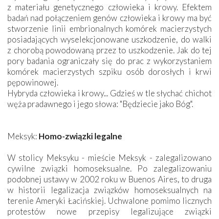
z materiału genetycznego człowieka i krowy. Efektem
badań nad połączeniem genów człowieka i krowy ma być
stworzenie linii embrionalnych komórek macierzystych
posiadających wyselekcjonowane uszkodzenie, do walki
z chorobą powodowaną przez to uszkodzenie. Jak do tej
pory badania ograniczały się do prac z wykorzystaniem
komórek macierzystych szpiku osób dorosłych i krwi
pępowinowej.
Hybryda człowieka i krowy... Gdzieś w tle słychać chichot
węża pradawnego i jego słowa: "Będziecie jako Bóg".
Meksyk:
Homo-związki legalne
W stolicy Meksyku - mieście Meksyk - zalegalizowano
cywilne związki homoseksualne. Po zalegalizowaniu
podobnej ustawy w 2002 roku w Buenos Aires, to druga
w historii legalizacja związków homoseksualnych na
terenie Ameryki Łacińskiej. Uchwalone pomimo licznych
protestów nowe przepisy legalizujące związki