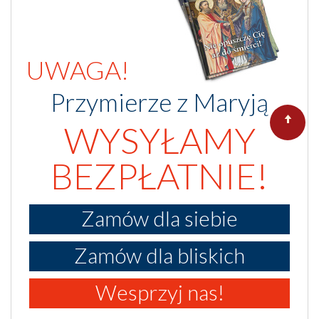
UWAGA!
Przymierze z Maryją
WYSYŁAMY
BEZPŁATNIE!
Zamów dla siebie
Zamów dla bliskich
Wesprzyj nas!