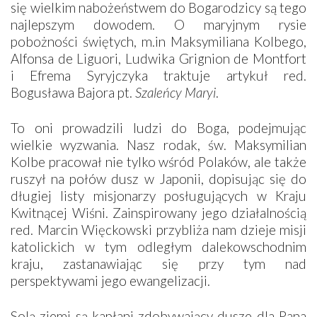
się wielkim nabożeństwem do Bogarodzicy są tego
najlepszym dowodem. O maryjnym rysie
pobożności świętych, m.in Maksymiliana Kolbego,
Alfonsa de Liguori, Ludwika Grignion de Montfort
i Efrema Syryjczyka traktuje artykuł red.
Bogusława Bajora pt.
Szaleńcy Maryi
.
To oni prowadzili ludzi do Boga, podejmując
wielkie wyzwania. Nasz rodak, św. Maksymilian
Kolbe pracował nie tylko wśród Polaków, ale także
ruszył na połów dusz w Japonii, dopisując się do
długiej listy misjonarzy posługujących w Kraju
Kwitnącej Wiśni. Zainspirowany jego działalnością
red. Marcin Więckowski przybliża nam dzieje misji
katolickich w tym odległym dalekowschodnim
kraju, zastanawiając się przy tym nad
perspektywami jego ewangelizacji.
Solą ziemi są kapłani zdobywający dusze dla Pana