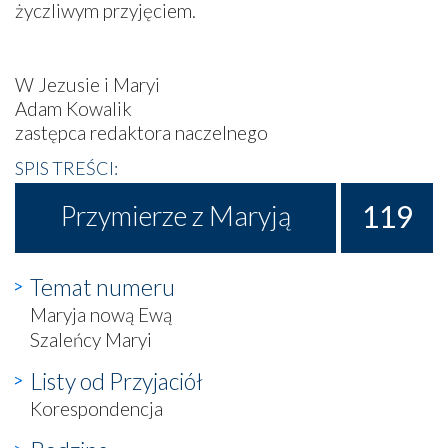
życzliwym przyjęciem.
W Jezusie i Maryi
Adam Kowalik
zastępca redaktora naczelnego
SPIS TREŚCI:
119
Przymierze z Maryją
Temat numeru
Maryja nową Ewą
Szaleńcy Maryi
Listy od Przyjaciół
Korespondencja