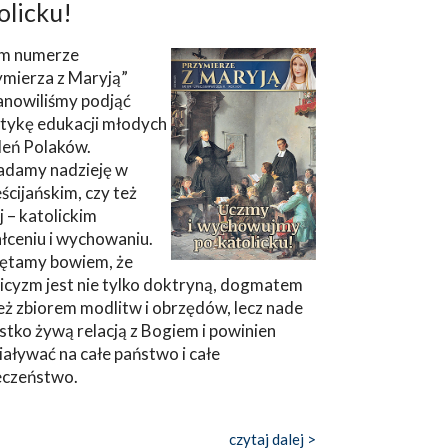
olicku!
m numerze
ymierza z Maryją”
anowiliśmy podjąć
tykę edukacji młodych
leń Polaków.
adamy nadzieję w
ścijańskim, czy też
ej – katolickim
łceniu i wychowaniu.
ętamy bowiem, że
icyzm jest nie tylko doktryną, dogmatem
eż zbiorem modlitw i obrzędów, lecz nade
tko żywą relacją z Bogiem i powinien
aływać na całe państwo i całe
eczeństwo.
czytaj dalej >