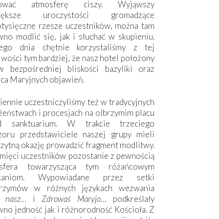
hować atmosferę ciszy. Wyjąwszy
większe uroczystości gromadzące
otysięczne rzesze uczestników, można tam
no modlić się, jak i słuchać w skupieniu.
ego dnia chętnie korzystaliśmy z tej
wości tym bardziej, że nasz hotel położony
w bezpośredniej bliskości bazyliki oraz
sca Maryjnych objawień.
ennie uczestniczyliśmy też w tradycyjnych
żeństwach i procesjach na olbrzymim placu
d sanktuarium. W trakcie trzeciego
zoru przedstawiciele naszej grupy mieli
zytną okazję prowadzić fragment modlitwy.
mięci uczestników pozostanie z pewnością
sfera towarzysząca tym różańcowym
tkaniom. Wypowiadane przez setki
grzymów w różnych językach wezwania
e nasz
… i
Zdrowaś Maryjo
… podkreślały
no jedność jak i różnorodność Kościoła. Z