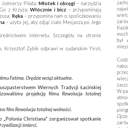
zac
 żołnierzy Piłata;
Młotek i obcęgi
– narzędzia
naj
a Go z Krzyża;
Włócznie i bicz
– przypominają
wiel
ezusa;
Ręka
– przypomina nam o spoliczkowaniu
zarów
na
– użyto jej, aby zdjąć ciało Mesjasza po Jego
Każd
możli
rednictwem internetu. Szczegóły na stronie
był 
miej
o. Krzysztof Zębik odprawi w sudańskim Yirol,
Codzi
nabo
prze
filmu
Fatima. Orędzie wciąż aktualne
.
wiec
zaszc
zpasterstwem Wiernych Tradycji Łacińskiej
W pa
izowaliśmy projekcję filmu
Rewolucja totalnej
atmo
spo
no film
Rewolucja totalnej wolności
.
piel
Ojcz
 „Polonia Christiana” zorganizował spotkanie
zarów
 cywilizacji śmierci
.