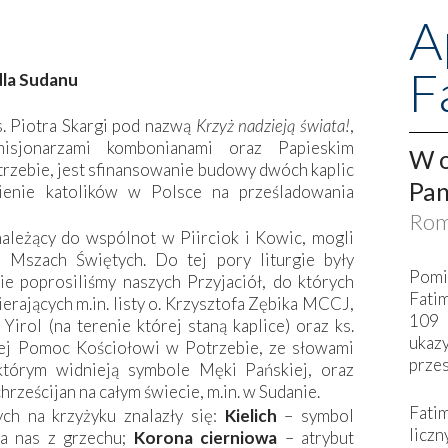
A
F
dla Sudanu
. Piotra Skargi pod nazwą
Krzyż nadzieją świata!
,
isjonarzami kombonianami oraz Papieskim
W o
zebie, jest sfinansowanie budowy dwóch kaplic
Pan
enie katolików w Polsce na prześladowania
Rom
należący do wspólnot w Piirciok i Kowic, mogli
Mszach Świętych. Do tej pory liturgie były
Pomi
 poprosiliśmy naszych Przyjaciół, do których
Fati
erających m.in. listy o. Krzysztofa Zębika MCCJ,
109 
Yirol (na terenie której staną kaplice) oraz ks.
ukaz
iej Pomoc Kościołowi w Potrzebie, ze słowami
przes
 którym widnieją symbole Męki Pańskiej, oraz
rześcijan na całym świecie, m.in. w Sudanie.
Fati
ch na krzyżyku znalazły się:
Kielich
– symbol
liczn
wa nas z grzechu;
Korona cierniowa
– atrybut