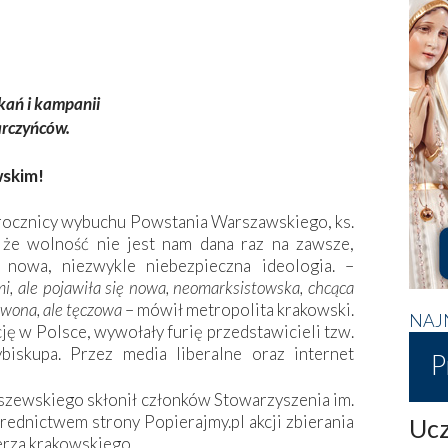
tkań i kampanii
arczyńców.
wskim!
rocznicy wybuchu Powstania Warszawskiego, ks.
że wolność nie jest nam dana raz na zawsze,
 nowa, niezwykle niebezpieczna ideologia. –
mi, ale pojawiła się nowa, neomarksistowska, chcąca
rwona, ale tęczowa
– mówił metropolita krakowski.
NAJ
cję w Polsce, wywołały furię przedstawicieli tzw.
biskupa. Przez media liberalne oraz internet
P
szewskiego skłonił członków Stowarzyszenia im.
średnictwem strony Popierajmy.pl akcji zbierania
Ucz
erza krakowskiego.