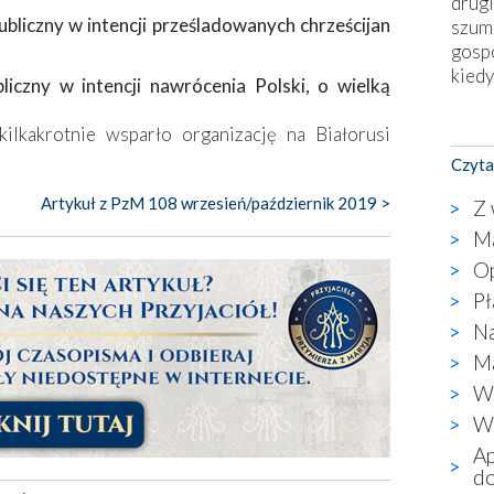
drugi
liczny w intencji prześladowanych chrześcijan
szum
gosp
kiedy
iczny w intencji nawrócenia Polski, o wielką
Nies
lkakrotnie wsparło organizację na Białorusi
Fati
Czyta
okie
star
Artykuł z PzM 108 wrzesień/październik 2019 >
Z 
wzno
Ma
niekt
Op
katol
aute
Pł
bunk
Na
przyp
Ma
co p
Wa
bazy
Chry
Wi
wyję
Ap
kultu
do
karyk