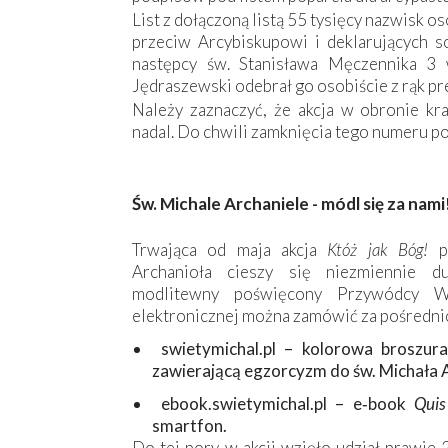
List z dołączoną listą 55 tysięcy nazwisk
przeciw Arcybiskupowi i deklarujących s
następcy św. Stanisława Męczennika 3
Jędraszewski odebrał go osobiście z rąk p
Należy zaznaczyć, że akcja w obronie kr
nadal. Do chwili zamknięcia tego numeru po
Św. Michale Archaniele - módl się za nami
Trwająca od maja akcja
Któż jak Bóg!
pr
Archanioła cieszy się niezmiennie d
modlitewny poświęcony Przywódcy W
elektronicznej można zamówić za pośredni
swietymichal.pl – kolorowa broszur
zawierającą egzorcyzm do św. Michała 
ebook.swietymichal.pl – e‑book
Quis
smartfon.
Do tej pory w akcji wzięło udział prawie 