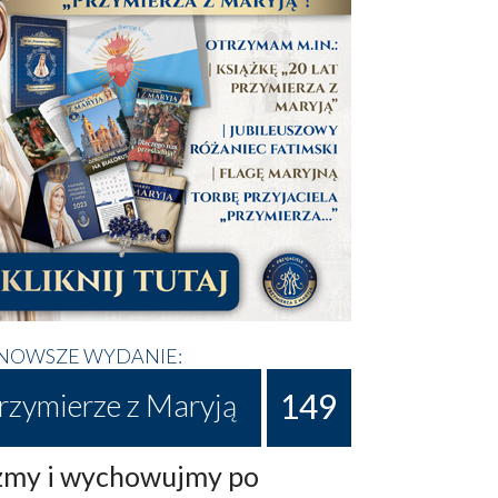
NOWSZE WYDANIE:
149
rzymierze z Maryją
my i wychowujmy po