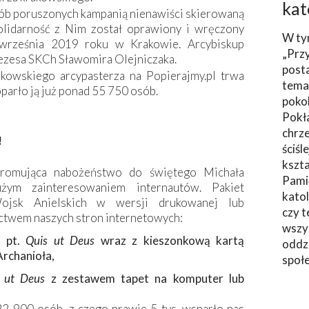
kat
 osób poruszonych kampanią nienawiści skierowaną
olidarność z Nim został oprawiony i wręczony
W ty
 września 2019 roku w Krakowie. Arcybiskup
„Prz
rezesa SKCh Sławomira Olejniczaka.
post
akowskiego arcypasterza na Popierajmy.pl trwa
tema
parło ją już ponad 55 750 osób.
poko
Pokł
chrze
!
ściśl
kszta
omująca nabożeństwo do świętego Michała
Pami
użym zainteresowaniem internautów. Pakiet
katol
ojsk Anielskich w wersji drukowanej lub
czy t
ctwem naszych stron internetowych:
wszys
a pt.
Quis ut Deus
wraz z kieszonkową kartą
oddzi
Archanioła,
społ
 ut Deus
z zestawem tapet na komputer lub
22 900 osób, z czego prawie 5 tys. wsparło nas