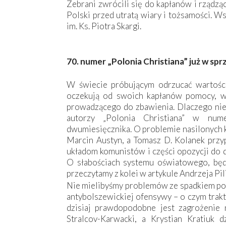
Zebrani zwrócili się do kapłanów i rządzą
Polski przed utratą wiary i tożsamości. W
im. Ks. Piotra Skargi.
70. numer „Polonia Christiana” już w spr
W świecie próbującym odrzucać wartości 
oczekują od swoich kapłanów pomocy, w
prowadzącego do zbawienia. Dlaczego nie 
autorzy „Polonia Christiana” w nu
dwumiesięcznika. O problemie nasilonych k
Marcin Austyn, a Tomasz D. Kolanek przy
układom komunistów i części opozycji do d
O słabościach systemu oświatowego, będ
przeczytamy z kolei w artykule Andrzeja Pil
Nie mielibyśmy problemów ze spadkiem po
antybolszewickiej ofensywy – o czym traktu
dzisiaj prawdopodobne jest zagrożenie 
Stralcov-Karwacki, a Krystian Kratiuk 