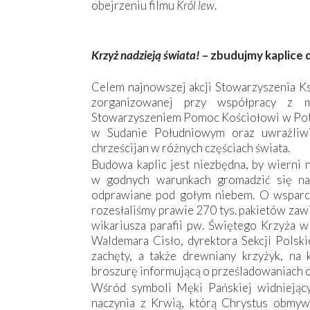
obejrzeniu filmu
Król lew
.
Krzyż nadzieją świata!
– zbudujmy kaplice 
Celem najnowszej akcji Stowarzyszenia Ks
zorganizowanej przy współpracy z m
Stowarzyszeniem Pomoc Kościołowi w Potr
w Sudanie Południowym oraz uwrażliwi
chrześcijan w różnych częściach świata.
Budowa kaplic jest niezbędna, by wierni 
w godnych warunkach gromadzić się na 
odprawiane pod gołym niebem. O wsparcie
rozesłaliśmy prawie 270 tys. pakietów zawi
wikariusza parafii pw. Świętego Krzyża w 
Waldemara Cisło, dyrektora Sekcji Polsk
zachęty, a także drewniany krzyżyk, na
broszurę informującą o prześladowaniach ch
Wśród symboli Męki Pańskiej widniejący
naczynia z Krwią, którą Chrystus obmy