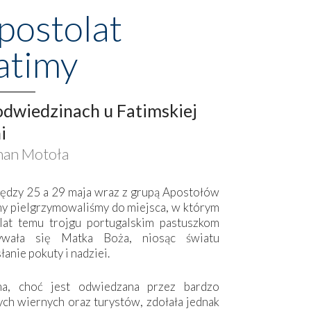
postolat
atimy
dwiedzinach u Fatimskiej
i
an Motoła
ędzy 25 a 29 maja wraz z grupą Apostołów
my pielgrzymowaliśmy do miejsca, w którym
lat temu trojgu portugalskim pastuszkom
ywała się Matka Boża, niosąc światu
łanie pokuty i nadziei.
ma, choć jest odwiedzana przez bardzo
ych wiernych oraz turystów, zdołała jednak