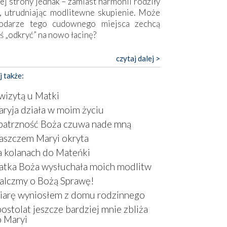
ej strony jednak – zamiast harmonii rodziły
, utrudniając modlitewne skupienie. Może
odarze tego cudownego miejsca zechcą
ś „odkryć” na nowo łacinę?
pokojny duch współczesności daje też w
czytaj dalej >
mie znać o sobie w sposób widoczny gołym
j także:
m. Niby w trosce o prostotę i skromność
a się on jak może zasłonić sanktuarium,
wizytą u Matki
sząc wokół betonowe bryły, z których
ryja działa w moim życiu
óre nawet zostały poświęcone jako miejsca
atrzność Boża czuwa nade mną
ickiego kultu. Tylko co wspólnego z żywą,
ntyczną wiarą mogą mieć płaskie, szare
aszczem Maryi okryta
ry albo kaplice, w których Tabernakulum
 kolanach do Mateńki
omina bardziej skrzynkę na narzędzia? Albo
tka Boża wysłuchała moich modlitw
owiedzieć o ustawionym tuż przy nowej
lczmy o Bożą Sprawę!
lice wielkim krzyżu, na którym zamiast
stusa umieszczono dziwaczną postać jakby
arę wyniosłem z domu rodzinnego
tą ze starożytnych hieroglifów? W
ostolat jeszcze bardziej mnie zbliża
rowym kontekście naszych czasów to raczej
 Maryi
atura niż godny wizerunek Zbawiciela…