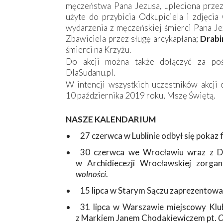
męczeństwa Pana Jezusa, upleciona przez
użyte do przybicia Odkupiciela i zdjęci
wydarzenia z męczeńskiej śmierci Pana J
Zbawiciela przez sługę arcykapłana;
Drabi
śmierci na Krzyżu.
Do akcji można także dołączyć za poś
DlaSudanu.pl.
W intencji wszystkich uczestników akcji 
10 października 2019 roku, Mszę Świętą.
NASZE KALENDARIUM
27 czerwca w Lublinie odbył się pokaz 
30 czerwca we Wrocławiu wraz z Dus
w Archidiecezji Wrocławskiej zorgan
wolności
.
15 lipca w Starym Sączu zaprezentowa
31 lipca w Warszawie miejscowy Klub
z Markiem Janem Chodakiewiczem pt.
O