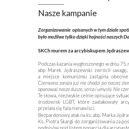
Nasze kampanie
Zorganizowanie ­ opisanych w tym ­dziale spo
było możliwe tylko dzięki hojności ­naszych D
SKCh murem za arcybiskupem Jędrasze
Podczas kazania wygłoszonego w dniu 75. 
abp Marek Jędraszewski zwrócił uwagę, 
a miejsce komunizmu zastąpiła obecnie
Czerwona zaraza już nie chodzi po naszej zie
opanować nasze dusze, serca i umysły. Nie cze
Te słowa, niezwykle celnie opisujące sytua
środowisk LGBT, które zaatakowały arcy
przelała się fala nienawiści.
Bezpardonowy atak na ks. abp. Marka Jędra
Ks. Piotra Skargi do zorganizowania za po
podpisów pod listem poparcia dla arcypast