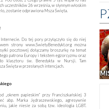
ch uczestników 26 września, w słynnym włoskim
P
elo, zostanie odprawiona Msza Święta.
!
nternecie. Do tej pory przyłączyło się do niej
ctwem strony www.SwietyBenedykt.org można
syłki pocztowej dołączamy broszurkę na temat
tego patrona Europy i tekstem egzorcyzmu oraz
 do klasztoru św. Benedykta w Nursji. Tam
za Święta w przesłanych intencjach.
skiego
od „oknem papieskim” przy Franciszkańskiej 3
ć abp. Marka Jędraszewskiego, agresywnie
u, jakie niesie za sobą tzw. ideologia LGBT.