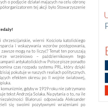
cych o podjęcie działań mających na celu obronę
spółorganizatorem tej akcji było Stowarzyszenie
zedaży!
chrześcijańskie, wierni Kościoła katolickiego
sparcia i wskazywania wzorów postępowania,
zawsze mogą na to liczyć? Temat ten poruszają
merze wrześniowo – październikowym tego
ampanii antykatolickich w Polsce pisze ponadto
pomina czas rozpadu systemu PRL, który dzięki
zisiaj pokutuje w naszych realiach politycznych.
ących efektem okresu po II wojnie światowej,
ipiuka.
 komunizmie, gdyby w 1919 roku nie zatrzymano
je tekst Andrzeja Solaka. Na pytania o to, na ile
niezależności Białorusi odpowiada Aleksander
dzieli się swoimi pozytywnymi wrażeniami po