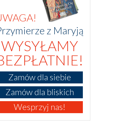
UWAGA!
Przymierze z Maryją
WYSYŁAMY
BEZPŁATNIE!
Zamów dla siebie
Zamów dla bliskich
Wesprzyj nas!