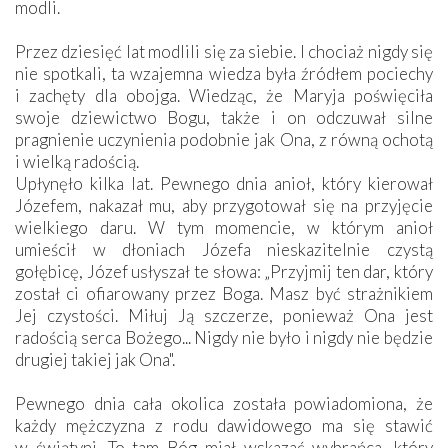
modli.
Przez dziesięć lat modlili się za siebie. I chociaż nigdy się
nie spotkali, ta wzajemna wiedza była źródłem pociechy
i zachęty dla obojga. Wiedząc, że Maryja poświęciła
swoje dziewictwo Bogu, także i on odczuwał silne
pragnienie uczynienia podobnie jak Ona, z równą ochotą
i wielką radością.
Upłynęło kilka lat. Pewnego dnia anioł, który kierował
Józefem, nakazał mu, aby przygotował się na przyjęcie
wielkiego daru. W tym momencie, w którym anioł
umieścił w dłoniach Józefa nieskazitelnie czystą
gołębicę, Józef usłyszał te słowa: „Przyjmij ten dar, który
został ci ofiarowany przez Boga. Masz być strażnikiem
Jej czystości. Miłuj Ją szczerze, ponieważ Ona jest
radością serca Bożego... Nigdy nie było i nigdy nie będzie
drugiej takiej jak Ona".
Pewnego dnia cała okolica została powiadomiona, że
każdy mężczyzna z rodu dawidowego ma się stawić
w świątyni. To tam Bóg miał wskazać wybrańca, który