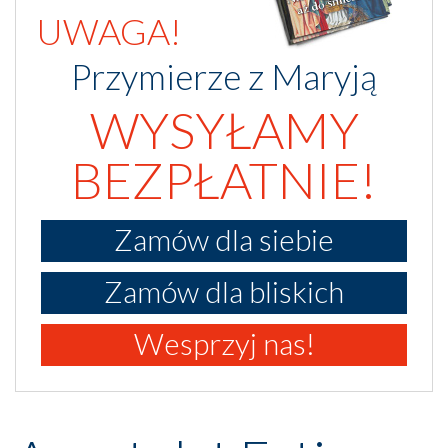
UWAGA!
Przymierze z Maryją
WYSYŁAMY
BEZPŁATNIE!
Zamów dla siebie
Zamów dla bliskich
Wesprzyj nas!