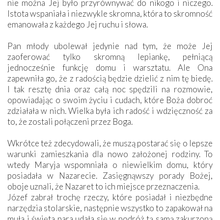
nie można Jej było przyrównywać do nikogo i niczego.
Istota wspaniała i niezwykle skromna, która to skromność
emanowała z każdego Jej ruchu i słowa.
Pan młody ubolewał jedynie nad tym, że może Jej
zaoferować tylko skromną lepiankę, pełniącą
jednocześnie funkcję domu i warsztatu. Ale Ona
zapewniła go, że z radością będzie dzielić z nim tę biedę.
I tak resztę dnia oraz całą noc spędzili na rozmowie,
opowiadając o swoim życiu i cudach, które Boża dobroć
zdziałała w nich. Wielka była ich radość i wdzięczność za
to, że zostali połączeni przez Boga.
Wkrótce też zdecydowali, że muszą postarać się o lepsze
warunki zamieszkania dla nowo założonej rodziny. To
wtedy Maryja wspomniała o niewielkim domu, który
posiadała w Nazarecie. Zasięgnąwszy porady Bożej,
oboje uznali, że Nazaret to ich miejsce przeznaczenia.
Józef zabrał trochę rzeczy, które posiadał i niezbędne
narzędzia stolarskie, następnie wszystko to zapakował na
muła i święta para udała się w podróż tą samą zakurzoną