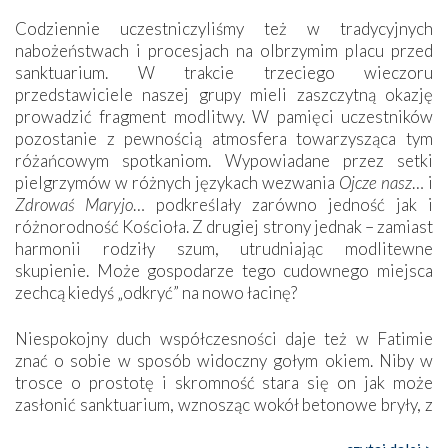
Codziennie uczestniczyliśmy też w tradycyjnych
nabożeństwach i procesjach na olbrzymim placu przed
sanktuarium. W trakcie trzeciego wieczoru
przedstawiciele naszej grupy mieli zaszczytną okazję
prowadzić fragment modlitwy. W pamięci uczestników
pozostanie z pewnością atmosfera towarzysząca tym
różańcowym spotkaniom. Wypowiadane przez setki
pielgrzymów w różnych językach wezwania
Ojcze nasz
… i
Zdrowaś Maryjo
… podkreślały zarówno jedność jak i
różnorodność Kościoła. Z drugiej strony jednak – zamiast
harmonii rodziły szum, utrudniając modlitewne
skupienie. Może gospodarze tego cudownego miejsca
zechcą kiedyś „odkryć” na nowo łacinę?
Niespokojny duch współczesności daje też w Fatimie
znać o sobie w sposób widoczny gołym okiem. Niby w
trosce o prostotę i skromność stara się on jak może
zasłonić sanktuarium, wznosząc wokół betonowe bryły, z
których niektóre nawet zostały poświęcone jako miejsca