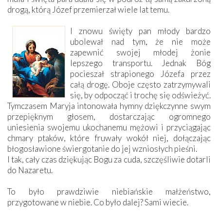
drogą, którą Józef przemierzał wiele lat temu.
I znowu święty pan młody bardzo
ubolewał nad tym, że nie może
zapewnić swojej młodej żonie
lepszego transportu. Jednak Bóg
pocieszał strapionego Józefa przez
całą drogę. Oboje często zatrzymywali
się, by odpocząć i trochę się odświeżyć.
Tymczasem Maryja intonowała hymny dziękczynne swym
przepięknym głosem, dostarczając ogromnego
uniesienia swojemu ukochanemu mężowi i przyciągając
chmary ptaków, które fruwały wokół niej, dołączając
błogosławione świergotanie do jej wzniosłych pieśni.
I tak, cały czas dziękując Bogu za cuda, szczęśliwie dotarli
do Nazaretu.
To było prawdziwie niebiańskie małżeństwo,
przygotowane w niebie. Co było dalej? Sami wiecie.