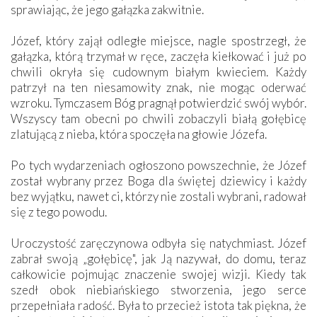
sprawiając, że jego gałązka zakwitnie.
Józef, który zajął odległe miejsce, nagle spostrzegł, że
gałązka, którą trzymał w ręce, zaczęła kiełkować i już po
chwili okryła się cudownym białym kwieciem. Każdy
patrzył na ten niesamowity znak, nie mogąc oderwać
wzroku. Tymczasem Bóg pragnął potwierdzić swój wybór.
Wszyscy tam obecni po chwili zobaczyli białą gołębicę
zlatującą z nieba, która spoczęła na głowie Józefa.
Po tych wydarzeniach ogłoszono powszechnie, że Józef
został wybrany przez Boga dla świętej dziewicy i każdy
bez wyjątku, nawet ci, którzy nie zostali wybrani, radował
się z tego powodu.
Uroczystość zaręczynowa odbyła się natychmiast. Józef
zabrał swoją „gołębicę", jak Ją nazywał, do domu, teraz
całkowicie pojmując znaczenie swojej wizji. Kiedy tak
szedł obok niebiańskiego stworzenia, jego serce
przepełniała radość. Była to przecież istota tak piękna, że