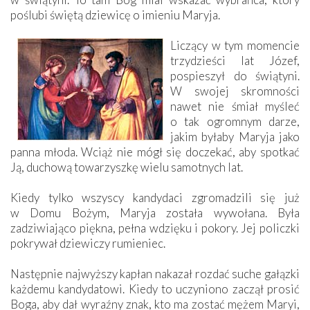
poślubi świętą dziewicę o imieniu Maryja.
Liczący w tym momencie
trzydzieści lat Józef,
pospieszył do świątyni.
W swojej skromności
nawet nie śmiał myśleć
o tak ogromnym darze,
jakim byłaby Maryja jako
panna młoda. Wciąż nie mógł się doczekać, aby spotkać
Ją, duchową towarzyszkę wielu samotnych lat.
Kiedy tylko wszyscy kandydaci zgromadzili się już
w Domu Bożym, Maryja została wywołana. Była
zadziwiająco piękna, pełna wdzięku i pokory. Jej policzki
pokrywał dziewiczy rumieniec.
Następnie najwyższy kapłan nakazał rozdać suche gałązki
każdemu kandydatowi. Kiedy to uczyniono zaczął prosić
Boga, aby dał wyraźny znak, kto ma zostać mężem Maryi,