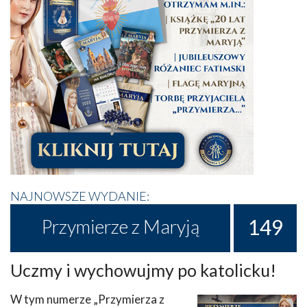
NAJNOWSZE WYDANIE:
149
Przymierze z Maryją
Uczmy i wychowujmy po katolicku!
W tym numerze „Przymierza z