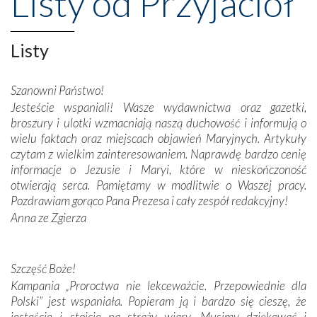
Listy od Przyjaciół
Opatrznościową pomoc w wygranej bitwie o
niepodległość kraju. Zachwyt budziła potężna, a zarazem
misterna architektura tych monumentalnych dzieł,
Listy
wspaniałe zdobienia, dbałość ich twórców o detale,
połączenie talentów z wytrwałością i pracowitością
Szanowni Państwo!
budowniczych.
Jesteście wspaniali! Wasze wydawnictwa oraz gazetki,
broszury i ulotki wzmacniają naszą duchowość i informują o
Podążyliśmy też śladami fatimskich wizjonerów – Łucji
wielu faktach oraz miejscach objawień Maryjnych. Artykuły
dos Santos oraz świętych Hiacynty i Franciszka Marto.
czytam z wielkim zainteresowaniem. Naprawdę bardzo cenię
Modliliśmy się przy ich grobach. Odprawiliśmy Drogę
informacje o Jezusie i Maryi, które w nieskończoność
Krzyżową w ich rodzinnych stronach, odwiedziliśmy
otwierają serca. Pamiętamy w modlitwie o Waszej pracy.
domy, w których żyli.
Pozdrawiam gorąco Pana Prezesa i cały zespół redakcyjny!
Anna ze Zgierza
W miejscu objawień Matki Bożej zapaliliśmy świece
przywiezione wraz z intencjami powierzonymi nam przez
Darczyńców w ramach akcji „Twoje światło w Fatimie”.
Podczas tej kilkudniowej wyprawy na każdym kroku
Szczęść Boże!
spotykaliśmy się z serdeczną otwartością
Kampania „Proroctwa nie lekceważcie. Przepowiednie dla
Portugalczyków. Podziwialiśmy ich ludową sztukę i
Polski” jest wspaniała. Popieram ją i bardzo się cieszę, że
zwyczaje. Mimo że nasze kraje są od siebie bardzo
jesteście i stoicie na straży wiary. Musimy dziękować i