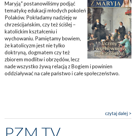
Maryją” postanowiliśmy podjąć
tematykę edukacji młodych pokoleń
Polaków. Pokładamy nadzieję w
chrześcijańskim, czy też ściślej –
katolickim kształceniu i
wychowaniu. Pamiętamy bowiem,
że katolicyzm jest nie tylko
doktryną, dogmatem czy też
zbiorem modlitw i obrzędów, lecz
nade wszystko żywą relacją z Bogiem i powinien
oddziaływać na całe państwo i całe społeczeństwo.
czytaj dalej >
PZM TV