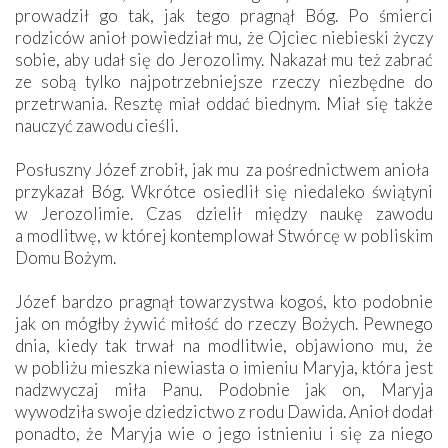
prowadził go tak, jak tego pragnął Bóg. Po śmierci
rodziców anioł powiedział mu, że Ojciec niebieski życzy
sobie, aby udał się do Jerozolimy. Nakazał mu też zabrać
ze sobą tylko najpotrzebniejsze rzeczy niezbędne do
przetrwania. Resztę miał oddać biednym. Miał się także
nauczyć zawodu cieśli.
Posłuszny Józef zrobił, jak mu  za pośrednictwem anioła 
przykazał Bóg. Wkrótce osiedlił się niedaleko świątyni
w Jerozolimie. Czas dzielił między naukę zawodu
a modlitwę, w której kontemplował Stwórcę w pobliskim
Domu Bożym.
Józef bardzo pragnął towarzystwa kogoś, kto podobnie
jak on mógłby żywić miłość do rzeczy Bożych. Pewnego
dnia, kiedy tak trwał na modlitwie, objawiono mu, że
w pobliżu mieszka niewiasta o imieniu Maryja, która jest
nadzwyczaj miła Panu. Podobnie jak on, Maryja
wywodziła swoje dziedzictwo z rodu Dawida. Anioł dodał
ponadto, że Maryja wie o jego istnieniu i się za niego