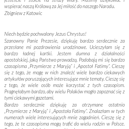
oddalone, w żaden sposób nie czuliśmy się obco.
wspierać naszą Królową za Jej miłość do naszego Narodu.
Sprawiła to oczywiście sama Matka Boża, ale też
Zbigniew z Katowic
kulturowa bliskość biorąca swój początek w naszej
wspólnej wierze. Podczas wyjazdów do historycznych
miejsc, które znalazły się na trasie naszej pielgrzymki,
Niech będzie pochwalony Jezus Chrystus!
mieliśmy okazję przekonać się, że Maryja swoją opieką
Szanowny Panie Prezesie, dziękuję bardzo serdecznie za
otacza nie tylko nasz naród, lecz wszystkie nacje, które
przesłane mi pozdrowienia urodzinowe. Ucieszyłam się z
się Jej ufnie oddają, a także każdą osobę, która zawierza
bardzo ładnej kartki. Jestem dumna z działalności
Jej siebie oraz swych bliskich.
apostolskiej, jaką Państwo prowadzą. Podobają mi się bardzo
czasopisma „Przymierze z Maryją” i „Apostoł Fatimy”. Cieszę
Dzieje Portugalii to również historia wierności Bogu i
się z tego, że mogę w nich znaleźć wiele bardzo ciekawych
odstępstw, także w życiu władców. Trudne momenty w
artykułów poruszających interesujące mnie tematy. Cieszę się
wymiarze tak osobistym, jak i zbiorowym, przypominają o
z tego, że wiele osób może korzystać z tych czasopism.
konieczności ciągłego zabiegania o własną duszę i o łaskę
Pragnęłabym bardzo, aby wielu Polaków mogło zapoznać się z
Opatrzności. Wierność przynosi pomyślność –
tymi ciekawymi gazetami.
przynajmniej w życiu duchowym. Odstępstwo owocuje
Bardzo serdecznie dziękuję za otrzymane ostatnio
nieszczęściem i śmiercią. Te uniwersalne prawdy
„Przymierze z Maryją” i „Apostoła Fatimy”. Znalazłam w tych
przychodziły na myśl, gdy słuchaliśmy opowieści
numerach wiele interesujących mnie zagadnień. Cieszę się z
przewodników o portugalskich monarchach i wodzach,
tego, że te czasopisma mogą trafić do wielu rodzin w Polsce.
zwycięskich bitwach i nieszczęśliwych losach grzesznych