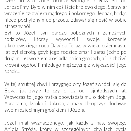
szedł po zakurzonej drodze wiodącej z Nazaretu do
Jerozolimy. Było w nim coś iście królewskiego. Sprawiał
wrażenie człowieka mądrego i pokornego. Jednak, będąc
nieco pochylonym do przodu, zdawał się nosić w sobie
straszny ból.
Był to Józef, syn bardzo pobożnych i zamożnych
rodziców, którzy wywodzili swoje korzenie
z królewskiego rodu Dawida. Teraz, w wieku osiemnastu
lat był sierotą, gdyż jego rodzice zmarli zaraz jedno po
drugim. Ledwo ziemia osiadła na ich grobach, a już chciwi
krewni ogołocili młodego mężczyznę z większości jego
spadku.
W tej smutnej chwili przygnębiony Józef zwrócił się do
Boga, jak zwykł to czynić już od najmłodszych lat.
Wówczas to jego matka opowiadała mu o dobrym Bogu
Abrahama, Izaaka i Jakuba, a mały chłopczyk dodawał
swoim dziecinnym głosikiem  i Józefa.
Józef miał wyznaczonego, jak każdy z nas, swojego
Anioła Stróża, który w szczególnych chwilach życia