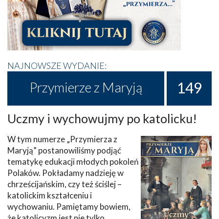
NAJNOWSZE WYDANIE:
149
Przymierze z Maryją
Uczmy i wychowujmy po katolicku!
W tym numerze „Przymierza z
Maryją” postanowiliśmy podjąć
tematykę edukacji młodych pokoleń
Polaków. Pokładamy nadzieję w
chrześcijańskim, czy też ściślej –
katolickim kształceniu i
wychowaniu. Pamiętamy bowiem,
że katolicyzm jest nie tylko