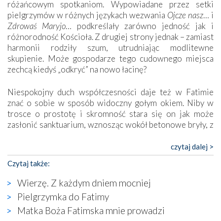
różańcowym spotkaniom. Wypowiadane przez setki
pielgrzymów w różnych językach wezwania
Ojcze nasz
… i
Zdrowaś Maryjo
… podkreślały zarówno jedność jak i
różnorodność Kościoła. Z drugiej strony jednak – zamiast
harmonii rodziły szum, utrudniając modlitewne
skupienie. Może gospodarze tego cudownego miejsca
zechcą kiedyś „odkryć” na nowo łacinę?
Niespokojny duch współczesności daje też w Fatimie
znać o sobie w sposób widoczny gołym okiem. Niby w
trosce o prostotę i skromność stara się on jak może
zasłonić sanktuarium, wznosząc wokół betonowe bryły, z
których niektóre nawet zostały poświęcone jako miejsca
katolickiego kultu. Tylko co wspólnego z żywą,
czytaj dalej >
autentyczną wiarą mogą mieć płaskie, szare bunkry albo
Czytaj także:
kaplice, w których Tabernakulum przypomina bardziej
skrzynkę na narzędzia? Albo co powiedzieć o ustawionym
Wierzę. Z każdym dniem mocniej
tuż przy nowej bazylice wielkim krzyżu, na którym
Pielgrzymka do Fatimy
zamiast Chrystusa umieszczono dziwaczną postać jakby
Matka Boża Fatimska mnie prowadzi
wyjętą ze starożytnych hieroglifów? W kulturowym