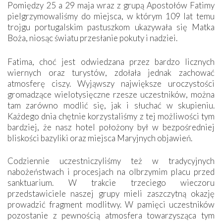
Pomiędzy 25 a 29 maja wraz z grupą Apostołów Fatimy
pielgrzymowaliśmy do miejsca, w którym 109 lat temu
trojgu portugalskim pastuszkom ukazywała się Matka
Boża, niosąc światu przesłanie pokuty i nadziei.
Fatima, choć jest odwiedzana przez bardzo licznych
wiernych oraz turystów, zdołała jednak zachować
atmosferę ciszy. Wyjąwszy największe uroczystości
gromadzące wielotysięczne rzesze uczestników, można
tam zarówno modlić się, jak i słuchać w skupieniu.
Każdego dnia chętnie korzystaliśmy z tej możliwości tym
bardziej, że nasz hotel położony był w bezpośredniej
bliskości bazyliki oraz miejsca Maryjnych objawień.
Codziennie uczestniczyliśmy też w tradycyjnych
nabożeństwach i procesjach na olbrzymim placu przed
sanktuarium. W trakcie trzeciego wieczoru
przedstawiciele naszej grupy mieli zaszczytną okazję
prowadzić fragment modlitwy. W pamięci uczestników
pozostanie z pewnością atmosfera towarzysząca tym