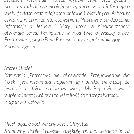
broszury i ulotki wzmacniają naszą duchowość i informują o
Podążyliśmy też śladami fatimskich wizjonerów – Łucji
wielu faktach oraz miejscach objawień Maryjnych. Artykuły
dos Santos oraz świętych Hiacynty i Franciszka Marto.
czytam z wielkim zainteresowaniem. Naprawdę bardzo cenię
Modliliśmy się przy ich grobach. Odprawiliśmy Drogę
informacje o Jezusie i Maryi, które w nieskończoność
Krzyżową w ich rodzinnych stronach, odwiedziliśmy
otwierają serca. Pamiętamy w modlitwie o Waszej pracy.
domy, w których żyli.
Pozdrawiam gorąco Pana Prezesa i cały zespół redakcyjny!
Anna ze Zgierza
W miejscu objawień Matki Bożej zapaliliśmy świece
przywiezione wraz z intencjami powierzonymi nam przez
Darczyńców w ramach akcji „Twoje światło w Fatimie”.
Podczas tej kilkudniowej wyprawy na każdym kroku
Szczęść Boże!
spotykaliśmy się z serdeczną otwartością
Kampania „Proroctwa nie lekceważcie. Przepowiednie dla
Portugalczyków. Podziwialiśmy ich ludową sztukę i
Polski” jest wspaniała. Popieram ją i bardzo się cieszę, że
zwyczaje. Mimo że nasze kraje są od siebie bardzo
jesteście i stoicie na straży wiary. Musimy dziękować i
oddalone, w żaden sposób nie czuliśmy się obco.
wspierać naszą Królową za Jej miłość do naszego Narodu.
Sprawiła to oczywiście sama Matka Boża, ale też
Zbigniew z Katowic
kulturowa bliskość biorąca swój początek w naszej
wspólnej wierze. Podczas wyjazdów do historycznych
miejsc, które znalazły się na trasie naszej pielgrzymki,
Niech będzie pochwalony Jezus Chrystus!
mieliśmy okazję przekonać się, że Maryja swoją opieką
Szanowny Panie Prezesie, dziękuję bardzo serdecznie za
otacza nie tylko nasz naród, lecz wszystkie nacje, które