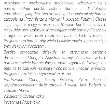
przesłane mi pozdrowienia urodzinowe. Ucieszyłam się z
się Jej ufnie oddają, a także każdą osobę, która zawierza
bardzo ładnej kartki. Jestem dumna z działalności
Jej siebie oraz swych bliskich.
apostolskiej, jaką Państwo prowadzą. Podobają mi się bardzo
czasopisma „Przymierze z Maryją” i „Apostoł Fatimy”. Cieszę
Dzieje Portugalii to również historia wierności Bogu i
się z tego, że mogę w nich znaleźć wiele bardzo ciekawych
odstępstw, także w życiu władców. Trudne momenty w
artykułów poruszających interesujące mnie tematy. Cieszę się
wymiarze tak osobistym, jak i zbiorowym, przypominają o
z tego, że wiele osób może korzystać z tych czasopism.
konieczności ciągłego zabiegania o własną duszę i o łaskę
Pragnęłabym bardzo, aby wielu Polaków mogło zapoznać się z
Opatrzności. Wierność przynosi pomyślność –
tymi ciekawymi gazetami.
przynajmniej w życiu duchowym. Odstępstwo owocuje
Bardzo serdecznie dziękuję za otrzymane ostatnio
nieszczęściem i śmiercią. Te uniwersalne prawdy
„Przymierze z Maryją” i „Apostoła Fatimy”. Znalazłam w tych
przychodziły na myśl, gdy słuchaliśmy opowieści
numerach wiele interesujących mnie zagadnień. Cieszę się z
przewodników o portugalskich monarchach i wodzach,
tego, że te czasopisma mogą trafić do wielu rodzin w Polsce.
zwycięskich bitwach i nieszczęśliwych losach grzesznych
Pragnęłabym dalej otrzymywać te pisma.
kochanków.
Pozdrawiam Maryję Naszą Królową. Życzę Panu i
współpracownikom dużo zdrowia i wielu łask Bożych w
Byli tym razem pośród Apostołów Fatimy reprezentanci
Jezusie i Maryi.
każdego spośród żyjących pokoleń. Najmłodszy uczestnik
Wdzięczna Czytelniczka
liczył sobie 13 lat, zaś senior, pan Zdzisław – już 94.
–
Krystyna z Pruszkowa
Całe życie marzyłem, by tu przyjechać
– przyznał w
rozmowie.