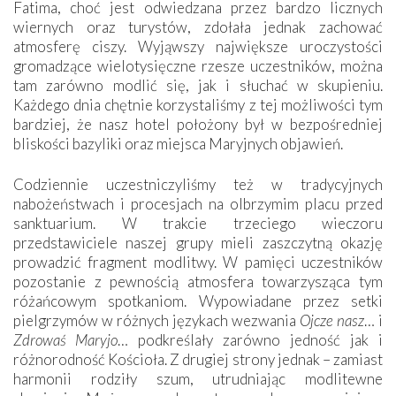
Fatima, choć jest odwiedzana przez bardzo licznych
wiernych oraz turystów, zdołała jednak zachować
atmosferę ciszy. Wyjąwszy największe uroczystości
gromadzące wielotysięczne rzesze uczestników, można
tam zarówno modlić się, jak i słuchać w skupieniu.
Każdego dnia chętnie korzystaliśmy z tej możliwości tym
bardziej, że nasz hotel położony był w bezpośredniej
bliskości bazyliki oraz miejsca Maryjnych objawień.
Codziennie uczestniczyliśmy też w tradycyjnych
nabożeństwach i procesjach na olbrzymim placu przed
sanktuarium. W trakcie trzeciego wieczoru
przedstawiciele naszej grupy mieli zaszczytną okazję
prowadzić fragment modlitwy. W pamięci uczestników
pozostanie z pewnością atmosfera towarzysząca tym
różańcowym spotkaniom. Wypowiadane przez setki
pielgrzymów w różnych językach wezwania
Ojcze nasz
… i
Zdrowaś Maryjo
… podkreślały zarówno jedność jak i
różnorodność Kościoła. Z drugiej strony jednak – zamiast
harmonii rodziły szum, utrudniając modlitewne