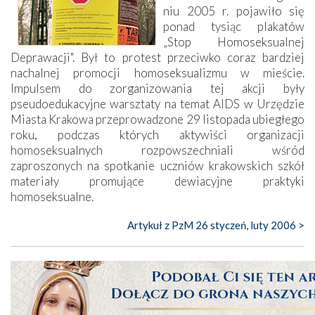
niu 2005 r. po­jawiło się
ponad tysiąc plakatów
„Stop Homosek­sualnej
Deprawacji". Był to protest przeciwko coraz bardziej
nachalnej promocji homoseksualizmu w mieście.
Impulsem do zorganizowania tej akcji były
pseudoedukacyjne warsztaty na temat AIDS w Urzędzie
Miasta Krakowa przeprowadzone 29 listopada ubiegłego
roku, podczas których aktywiści organizacji
homoseksualnych rozpowszechniali wśród
zaproszonych na spotkanie uczniów krakowskich szkół
materiały promujące dewiacyjne praktyki
homoseksualne.
Artykuł z PzM 26 styczeń, luty 2006 >