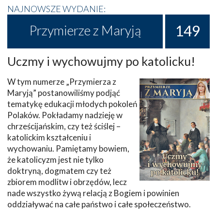
NAJNOWSZE WYDANIE:
149
Przymierze z Maryją
Uczmy i wychowujmy po katolicku!
W tym numerze „Przymierza z
Maryją” postanowiliśmy podjąć
tematykę edukacji młodych pokoleń
Polaków. Pokładamy nadzieję w
chrześcijańskim, czy też ściślej –
katolickim kształceniu i
wychowaniu. Pamiętamy bowiem,
że katolicyzm jest nie tylko
doktryną, dogmatem czy też
zbiorem modlitw i obrzędów, lecz
nade wszystko żywą relacją z Bogiem i powinien
oddziaływać na całe państwo i całe społeczeństwo.