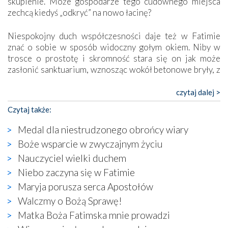
skupienie. Może gospodarze tego cudownego miejsca
zechcą kiedyś „odkryć” na nowo łacinę?
Niespokojny duch współczesności daje też w Fatimie
znać o sobie w sposób widoczny gołym okiem. Niby w
trosce o prostotę i skromność stara się on jak może
zasłonić sanktuarium, wznosząc wokół betonowe bryły, z
których niektóre nawet zostały poświęcone jako miejsca
katolickiego kultu. Tylko co wspólnego z żywą,
czytaj dalej >
autentyczną wiarą mogą mieć płaskie, szare bunkry albo
Czytaj także:
kaplice, w których Tabernakulum przypomina bardziej
skrzynkę na narzędzia? Albo co powiedzieć o ustawionym
Medal dla niestrudzonego obrońcy wiary
tuż przy nowej bazylice wielkim krzyżu, na którym
Boże wsparcie w zwyczajnym życiu
zamiast Chrystusa umieszczono dziwaczną postać jakby
Nauczyciel wielki duchem
wyjętą ze starożytnych hieroglifów? W kulturowym
kontekście naszych czasów to raczej karykatura niż godny
Niebo zaczyna się w Fatimie
wizerunek Zbawiciela…
Maryja porusza serca Apostołów
Zatem nawet w bezpośrednim otoczeniu sanktuarium
Walczmy o Bożą Sprawę!
naocznie przekonaliśmy się, że wewnątrz Kościoła toczy
Matka Boża Fatimska mnie prowadzi
się ogromna walka o kształt katolicyzmu i o serca
wierzących. Do czego to zmaganie może prowadzić,