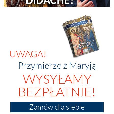
UWAGA!
Przymierze z Maryją
WYSYŁAMY
BEZPŁATNIE!
Zamów dla siebie