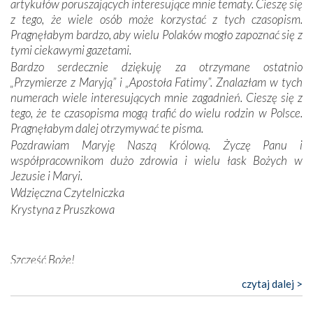
artykułów poruszających interesujące mnie tematy. Cieszę się
wymiarze tak osobistym, jak i zbiorowym, przypominają o
z tego, że wiele osób może korzystać z tych czasopism.
konieczności ciągłego zabiegania o własną duszę i o łaskę
Pragnęłabym bardzo, aby wielu Polaków mogło zapoznać się z
Opatrzności. Wierność przynosi pomyślność –
tymi ciekawymi gazetami.
przynajmniej w życiu duchowym. Odstępstwo owocuje
Bardzo serdecznie dziękuję za otrzymane ostatnio
nieszczęściem i śmiercią. Te uniwersalne prawdy
„Przymierze z Maryją” i „Apostoła Fatimy”. Znalazłam w tych
przychodziły na myśl, gdy słuchaliśmy opowieści
numerach wiele interesujących mnie zagadnień. Cieszę się z
przewodników o portugalskich monarchach i wodzach,
tego, że te czasopisma mogą trafić do wielu rodzin w Polsce.
zwycięskich bitwach i nieszczęśliwych losach grzesznych
Pragnęłabym dalej otrzymywać te pisma.
kochanków.
Pozdrawiam Maryję Naszą Królową. Życzę Panu i
współpracownikom dużo zdrowia i wielu łask Bożych w
Byli tym razem pośród Apostołów Fatimy reprezentanci
Jezusie i Maryi.
każdego spośród żyjących pokoleń. Najmłodszy uczestnik
Wdzięczna Czytelniczka
liczył sobie 13 lat, zaś senior, pan Zdzisław – już 94.
–
Krystyna z Pruszkowa
Całe życie marzyłem, by tu przyjechać
– przyznał w
rozmowie.
Nasza pielgrzymka nie byłaby tak bogata w duchową treść
Szczęść Boże!
bez obecności duszpasterza – księdza Krzysztofa.
Bardzo dziękuję za przysyłanie mi „Przymierza z Maryją”. Jest
czytaj dalej >
Oprócz zapewnienia nam możliwości codziennego
to pismo, które bardzo sobie cenię i szanuję. Redagujecie
wysłuchania Mszy Świętej, dawał on wyrazy swej
ciekawe artykuły. Zawsze czekam na nowe numery i pragnę