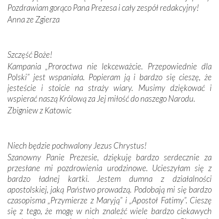
Pozdrawiam gorąco Pana Prezesa i cały zespół redakcyjny!
Anna ze Zgierza
W miejscu objawień Matki Bożej zapaliliśmy świece
przywiezione wraz z intencjami powierzonymi nam przez
Darczyńców w ramach akcji „Twoje światło w Fatimie”.
Podczas tej kilkudniowej wyprawy na każdym kroku
Szczęść Boże!
spotykaliśmy się z serdeczną otwartością
Kampania „Proroctwa nie lekceważcie. Przepowiednie dla
Portugalczyków. Podziwialiśmy ich ludową sztukę i
Polski” jest wspaniała. Popieram ją i bardzo się cieszę, że
zwyczaje. Mimo że nasze kraje są od siebie bardzo
jesteście i stoicie na straży wiary. Musimy dziękować i
oddalone, w żaden sposób nie czuliśmy się obco.
wspierać naszą Królową za Jej miłość do naszego Narodu.
Sprawiła to oczywiście sama Matka Boża, ale też
Zbigniew z Katowic
kulturowa bliskość biorąca swój początek w naszej
wspólnej wierze. Podczas wyjazdów do historycznych
miejsc, które znalazły się na trasie naszej pielgrzymki,
Niech będzie pochwalony Jezus Chrystus!
mieliśmy okazję przekonać się, że Maryja swoją opieką
Szanowny Panie Prezesie, dziękuję bardzo serdecznie za
otacza nie tylko nasz naród, lecz wszystkie nacje, które
przesłane mi pozdrowienia urodzinowe. Ucieszyłam się z
się Jej ufnie oddają, a także każdą osobę, która zawierza
bardzo ładnej kartki. Jestem dumna z działalności
Jej siebie oraz swych bliskich.
apostolskiej, jaką Państwo prowadzą. Podobają mi się bardzo
czasopisma „Przymierze z Maryją” i „Apostoł Fatimy”. Cieszę
Dzieje Portugalii to również historia wierności Bogu i
się z tego, że mogę w nich znaleźć wiele bardzo ciekawych
odstępstw, także w życiu władców. Trudne momenty w