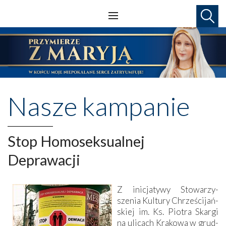
Nasze kampanie
Stop Homoseksualnej
Deprawacji
Z inicjatywy Stowarzy­
szenia ­Kultury Chrześcijań­
skiej im. Ks. Piotra Skargi
na ulicach Krakowa w grud­