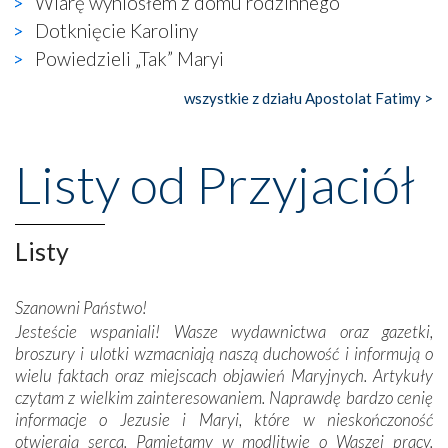
Wiarę wyniosłem z domu rodzinnego
widzieliśmy w urokliwym, niewielkim mieście Obidos,
Dotknięcie Karoliny
gdzie w miejscu dawnego kościoła działa dzisiaj…
Powiedzieli „Tak” Maryi
księgarnia.
wszystkie z działu Apostolat Fatimy >
Nasze pielgrzymkowe wyprawy, których celem były
wspaniałe klasztory w miasteczku Alcobaça czy w Batalhi,
przeniosły nas do czasów, gdy świątynie bez wątpienia
Listy od Przyjaciół
wznoszono na chwałę Bożą, na przykład – w podzięce za
Opatrznościową pomoc w wygranej bitwie o
niepodległość kraju. Zachwyt budziła potężna, a zarazem
misterna architektura tych monumentalnych dzieł,
Listy
wspaniałe zdobienia, dbałość ich twórców o detale,
połączenie talentów z wytrwałością i pracowitością
Szanowni Państwo!
budowniczych.
Jesteście wspaniali! Wasze wydawnictwa oraz gazetki,
broszury i ulotki wzmacniają naszą duchowość i informują o
Podążyliśmy też śladami fatimskich wizjonerów – Łucji
wielu faktach oraz miejscach objawień Maryjnych. Artykuły
dos Santos oraz świętych Hiacynty i Franciszka Marto.
czytam z wielkim zainteresowaniem. Naprawdę bardzo cenię
Modliliśmy się przy ich grobach. Odprawiliśmy Drogę
informacje o Jezusie i Maryi, które w nieskończoność
Krzyżową w ich rodzinnych stronach, odwiedziliśmy
otwierają serca. Pamiętamy w modlitwie o Waszej pracy.
domy, w których żyli.