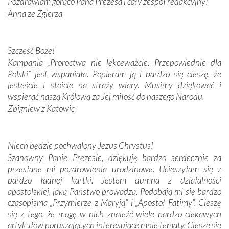
Pozdrawiam gorąco Pana Prezesa i cały zespół redakcyjny!
Anna ze Zgierza
W miejscu objawień Matki Bożej zapaliliśmy świece
przywiezione wraz z intencjami powierzonymi nam przez
Darczyńców w ramach akcji „Twoje światło w Fatimie”.
Podczas tej kilkudniowej wyprawy na każdym kroku
Szczęść Boże!
spotykaliśmy się z serdeczną otwartością
Kampania „Proroctwa nie lekceważcie. Przepowiednie dla
Portugalczyków. Podziwialiśmy ich ludową sztukę i
Polski” jest wspaniała. Popieram ją i bardzo się cieszę, że
zwyczaje. Mimo że nasze kraje są od siebie bardzo
jesteście i stoicie na straży wiary. Musimy dziękować i
oddalone, w żaden sposób nie czuliśmy się obco.
wspierać naszą Królową za Jej miłość do naszego Narodu.
Sprawiła to oczywiście sama Matka Boża, ale też
Zbigniew z Katowic
kulturowa bliskość biorąca swój początek w naszej
wspólnej wierze. Podczas wyjazdów do historycznych
miejsc, które znalazły się na trasie naszej pielgrzymki,
Niech będzie pochwalony Jezus Chrystus!
mieliśmy okazję przekonać się, że Maryja swoją opieką
Szanowny Panie Prezesie, dziękuję bardzo serdecznie za
otacza nie tylko nasz naród, lecz wszystkie nacje, które
przesłane mi pozdrowienia urodzinowe. Ucieszyłam się z
się Jej ufnie oddają, a także każdą osobę, która zawierza
bardzo ładnej kartki. Jestem dumna z działalności
Jej siebie oraz swych bliskich.
apostolskiej, jaką Państwo prowadzą. Podobają mi się bardzo
czasopisma „Przymierze z Maryją” i „Apostoł Fatimy”. Cieszę
Dzieje Portugalii to również historia wierności Bogu i
się z tego, że mogę w nich znaleźć wiele bardzo ciekawych
odstępstw, także w życiu władców. Trudne momenty w
artykułów poruszających interesujące mnie tematy. Cieszę się