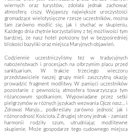
wiernych oraz turystów, zdołała jednak zachować
atmosferę ciszy. Wyjąwszy największe uroczystości
gromadzące wielotysięczne rzesze uczestników, można
tam zarówno modlić się, jak i słuchać w skupieniu.
Każdego dnia chętnie korzystaliśmy z tej możliwości tym
bardziej, że nasz hotel położony był w bezpośredniej
bliskości bazyliki oraz miejsca Maryjnych objawień.
Codziennie uczestniczyliśmy też w tradycyjnych
nabożeństwach i procesjach na olbrzymim placu przed
sanktuarium. W trakcie trzeciego wieczoru
przedstawiciele naszej grupy mieli zaszczytną okazję
prowadzić fragment modlitwy. W pamięci uczestników
pozostanie z pewnością atmosfera towarzysząca tym
różańcowym spotkaniom. Wypowiadane przez setki
pielgrzymów w różnych językach wezwania
Ojcze nasz
… i
Zdrowaś Maryjo
… podkreślały zarówno jedność jak i
różnorodność Kościoła. Z drugiej strony jednak – zamiast
harmonii rodziły szum, utrudniając modlitewne
skupienie. Może gospodarze tego cudownego miejsca