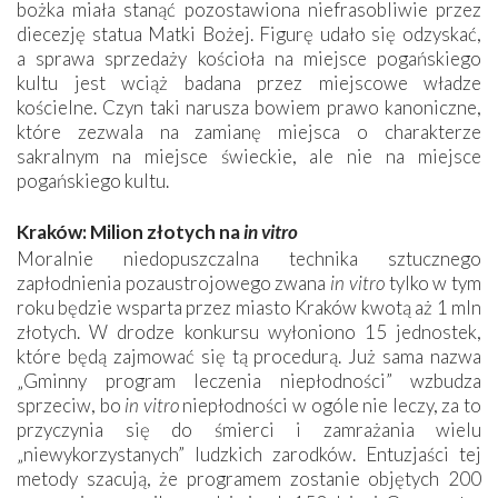
bożka miała stanąć pozostawiona niefrasobliwie przez
diecezję statua Matki Bożej. Figurę udało się odzyskać,
a sprawa sprzedaży kościoła na miejsce pogańskiego
kultu jest wciąż badana przez miejscowe władze
kościelne. Czyn taki narusza bowiem prawo kanoniczne,
które zezwala na zamianę miejsca o charakterze
sakralnym na miejsce świeckie, ale nie na miejsce
pogańskiego kultu.
Kraków: Milion złotych na
in vitro
Moralnie niedopuszczalna technika sztucznego
zapłodnienia pozaustrojowego zwana
in vitro
tylko w tym
roku będzie wsparta przez miasto Kraków kwotą aż 1 mln
złotych. W drodze konkursu wyłoniono 15 jednostek,
które będą zajmować się tą procedurą. Już sama nazwa
„Gminny program leczenia niepłodności” wzbudza
sprzeciw, bo
in vitro
niepłodności w ogóle nie leczy, za to
przyczynia się do śmierci i zamrażania wielu
„niewykorzystanych” ludzkich zarodków. Entuzjaści tej
metody szacują, że programem zostanie objętych 200