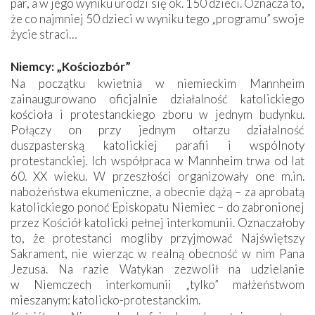
par, a w jego wyniku urodzi się ok. 150 dzieci. Oznacza to,
że co najmniej 50 dzieci w wyniku tego „programu” swoje
życie straci…
Niemcy: „Kościozbór”
Na początku kwietnia w niemieckim Mannheim
zainaugurowano oficjalnie działalność katolickiego
kościoła i protestanckiego zboru w jednym budynku.
Połączy on przy jednym ołtarzu działalność
duszpasterską katolickiej parafii i wspólnoty
protestanckiej
.
Ich współpraca w Mannheim trwa od lat
60. XX wieku. W przeszłości organizowały one m.in.
nabożeństwa ekumeniczne, a obecnie dążą – za aprobatą
katolickiego ponoć Episkopatu Niemiec – do zabronionej
przez Kościół katolicki pełnej interkomunii. Oznaczałoby
to, że protestanci mogliby przyjmować Najświętszy
Sakrament, nie wierząc w realną obecność w nim Pana
Jezusa. Na razie Watykan zezwolił na udzielanie
w Niemczech interkomunii „tylko” małżeństwom
mieszanym: katolicko-protestanckim.