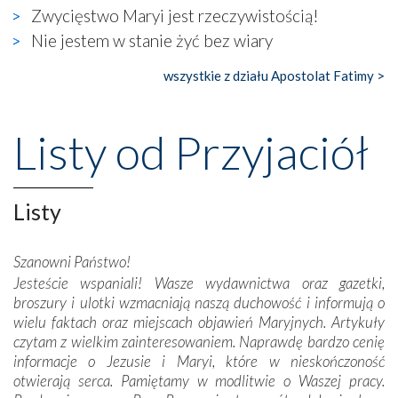
widzieliśmy w urokliwym, niewielkim mieście Obidos,
Zwycięstwo Maryi jest rzeczywistością!
gdzie w miejscu dawnego kościoła działa dzisiaj…
Nie jestem w stanie żyć bez wiary
księgarnia.
wszystkie z działu Apostolat Fatimy >
Nasze pielgrzymkowe wyprawy, których celem były
wspaniałe klasztory w miasteczku Alcobaça czy w Batalhi,
przeniosły nas do czasów, gdy świątynie bez wątpienia
Listy od Przyjaciół
wznoszono na chwałę Bożą, na przykład – w podzięce za
Opatrznościową pomoc w wygranej bitwie o
niepodległość kraju. Zachwyt budziła potężna, a zarazem
misterna architektura tych monumentalnych dzieł,
Listy
wspaniałe zdobienia, dbałość ich twórców o detale,
połączenie talentów z wytrwałością i pracowitością
Szanowni Państwo!
budowniczych.
Jesteście wspaniali! Wasze wydawnictwa oraz gazetki,
broszury i ulotki wzmacniają naszą duchowość i informują o
Podążyliśmy też śladami fatimskich wizjonerów – Łucji
wielu faktach oraz miejscach objawień Maryjnych. Artykuły
dos Santos oraz świętych Hiacynty i Franciszka Marto.
czytam z wielkim zainteresowaniem. Naprawdę bardzo cenię
Modliliśmy się przy ich grobach. Odprawiliśmy Drogę
informacje o Jezusie i Maryi, które w nieskończoność
Krzyżową w ich rodzinnych stronach, odwiedziliśmy
otwierają serca. Pamiętamy w modlitwie o Waszej pracy.
domy, w których żyli.