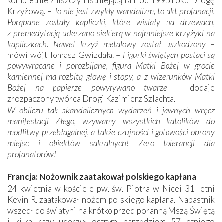
kompletnie zniszczyli istniejącą tam od 1995 roku Drogę
Krzyżową. –
To nie jest zwykły wandalizm, to akt profanacji.
Porąbane zostały kapliczki, które wisiały na drzewach,
z premedytacją uderzano siekierą w najmniejsze krzyżyki na
kapliczkach. Nawet krzyż metalowy został uszkodzony
–
mówi wójt Tomasz Gwizdała. –
Figurki świętych postaci są
powywracane i porozbijane, figura Matki Bożej w grocie
kamiennej ma rozbitą głowę i stopy, a z wizerunków Matki
Bożej na papierze powyrywano twarze
– dodaje
zrozpaczony twórca Drogi Kazimierz Szlachta.
W obliczu tak skandalicznych wydarzeń i jawnych wręcz
manifestacji Złego, wzywamy wszystkich katolików do
modlitwy przebłagalnej, a także czujności i gotowości obrony
miejsc i obiektów sakralnych! Zero tolerancji dla
profanatorów!
Francja: Nożownik zaatakował polskiego kapłana
24 kwietnia w kościele pw. św. Piotra w Nicei 31-letni
Kevin R. zaatakował nożem polskiego kapłana. Napastnik
wszedł do świątyni na krótko przed poranną Mszą Świętą
i kilka razy uderzył ostrym narzędziem 57-letniego