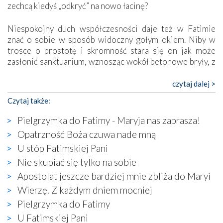
zechcą kiedyś „odkryć” na nowo łacinę?
Niespokojny duch współczesności daje też w Fatimie
znać o sobie w sposób widoczny gołym okiem. Niby w
trosce o prostotę i skromność stara się on jak może
zasłonić sanktuarium, wznosząc wokół betonowe bryły, z
których niektóre nawet zostały poświęcone jako miejsca
katolickiego kultu. Tylko co wspólnego z żywą,
czytaj dalej >
autentyczną wiarą mogą mieć płaskie, szare bunkry albo
Czytaj także:
kaplice, w których Tabernakulum przypomina bardziej
skrzynkę na narzędzia? Albo co powiedzieć o ustawionym
Pielgrzymka do Fatimy - Maryja nas zaprasza!
tuż przy nowej bazylice wielkim krzyżu, na którym
Opatrzność Boża czuwa nade mną
zamiast Chrystusa umieszczono dziwaczną postać jakby
U stóp Fatimskiej Pani
wyjętą ze starożytnych hieroglifów? W kulturowym
kontekście naszych czasów to raczej karykatura niż godny
Nie skupiać się tylko na sobie
wizerunek Zbawiciela…
Apostolat jeszcze bardziej mnie zbliża do Maryi
Zatem nawet w bezpośrednim otoczeniu sanktuarium
Wierzę. Z każdym dniem mocniej
naocznie przekonaliśmy się, że wewnątrz Kościoła toczy
Pielgrzymka do Fatimy
się ogromna walka o kształt katolicyzmu i o serca
wierzących. Do czego to zmaganie może prowadzić,
U Fatimskiej Pani