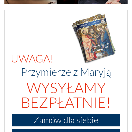
UWAGA!
Przymierze z Maryją
WYSYŁAMY
BEZPŁATNIE!
Zamów dla siebie