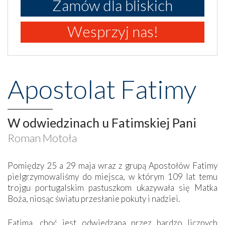
Zamów dla bliskich
Wesprzyj nas!
Apostolat Fatimy
W odwiedzinach u Fatimskiej Pani
Roman Motoła
Pomiędzy 25 a 29 maja wraz z grupą Apostołów Fatimy
pielgrzymowaliśmy do miejsca, w którym 109 lat temu
trojgu portugalskim pastuszkom ukazywała się Matka
Boża, niosąc światu przesłanie pokuty i nadziei.
Fatima, choć jest odwiedzana przez bardzo licznych