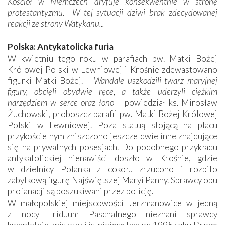
Kościół w Niemczech dryfuje konsekwentnie w stronę
protestantyzmu. W tej sytuacji dziwi brak zdecydowanej
reakcji ze strony Watykanu...
Polska: Antykatolicka furia
W kwietniu tego roku w parafiach pw. Matki Bożej
Królowej Polski w Lewniowej i Krośnie zdewastowano
figurki Matki Bożej. –
Wandale uszkodzili twarz maryjnej
figury, obcięli obydwie ręce, a także uderzyli ciężkim
narzędziem w serce oraz łono
– powiedział ks. Mirosław
Żuchowski, proboszcz parafii pw. Matki Bożej Królowej
Polski w Lewniowej. Poza statuą stojącą na placu
przykościelnym zniszczono jeszcze dwie inne znajdujące
się na prywatnych posesjach. Do podobnego przykładu
antykatolickiej nienawiści doszło w Krośnie, gdzie
w dzielnicy Polanka z cokołu zrzucono i rozbito
zabytkową figurę Najświętszej Maryi Panny. Sprawcy obu
profanacji są poszukiwani przez policję.
W małopolskiej miejscowości Jerzmanowice w jedną
z nocy Triduum Paschalnego nieznani sprawcy