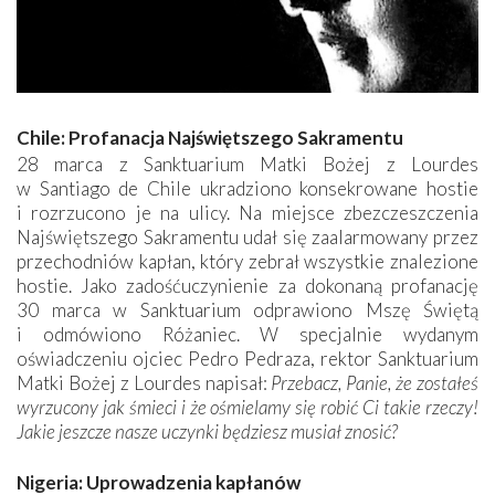
Chile: Profanacja Najświętszego Sakramentu
28 marca z Sanktuarium Matki Bożej z Lourdes
w Santiago de Chile ukradziono konsekrowane hostie
i rozrzucono je na ulicy. Na miejsce zbezczeszczenia
Najświętszego Sakramentu udał się zaalarmowany przez
przechodniów kapłan, który zebrał wszystkie znalezione
hostie. Jako zadośćuczynienie za dokonaną profanację
30 marca w Sanktuarium odprawiono Mszę Świętą
i odmówiono Różaniec. W specjalnie wydanym
oświadczeniu ojciec Pedro Pedraza, rektor Sanktuarium
Matki Bożej z Lourdes napisał:
Przebacz, Panie, że zostałeś
wyrzucony jak śmieci i że ośmielamy się robić Ci takie rzeczy!
Jakie jeszcze nasze uczynki będziesz musiał znosić?
Nigeria: Uprowadzenia kapłanów