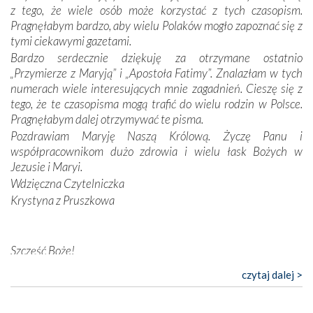
wymiarze tak osobistym, jak i zbiorowym, przypominają o
z tego, że wiele osób może korzystać z tych czasopism.
konieczności ciągłego zabiegania o własną duszę i o łaskę
Pragnęłabym bardzo, aby wielu Polaków mogło zapoznać się z
Opatrzności. Wierność przynosi pomyślność –
tymi ciekawymi gazetami.
przynajmniej w życiu duchowym. Odstępstwo owocuje
Bardzo serdecznie dziękuję za otrzymane ostatnio
nieszczęściem i śmiercią. Te uniwersalne prawdy
„Przymierze z Maryją” i „Apostoła Fatimy”. Znalazłam w tych
przychodziły na myśl, gdy słuchaliśmy opowieści
numerach wiele interesujących mnie zagadnień. Cieszę się z
przewodników o portugalskich monarchach i wodzach,
tego, że te czasopisma mogą trafić do wielu rodzin w Polsce.
zwycięskich bitwach i nieszczęśliwych losach grzesznych
Pragnęłabym dalej otrzymywać te pisma.
kochanków.
Pozdrawiam Maryję Naszą Królową. Życzę Panu i
współpracownikom dużo zdrowia i wielu łask Bożych w
Byli tym razem pośród Apostołów Fatimy reprezentanci
Jezusie i Maryi.
każdego spośród żyjących pokoleń. Najmłodszy uczestnik
Wdzięczna Czytelniczka
liczył sobie 13 lat, zaś senior, pan Zdzisław – już 94.
–
Krystyna z Pruszkowa
Całe życie marzyłem, by tu przyjechać
– przyznał w
rozmowie.
Nasza pielgrzymka nie byłaby tak bogata w duchową treść
Szczęść Boże!
bez obecności duszpasterza – księdza Krzysztofa.
Bardzo dziękuję za przysyłanie mi „Przymierza z Maryją”. Jest
czytaj dalej >
Oprócz zapewnienia nam możliwości codziennego
to pismo, które bardzo sobie cenię i szanuję. Redagujecie
wysłuchania Mszy Świętej, dawał on wyrazy swej
ciekawe artykuły. Zawsze czekam na nowe numery i pragnę
niezwykłej czci dla Matki Bożej śpiewem
Godzinek
i