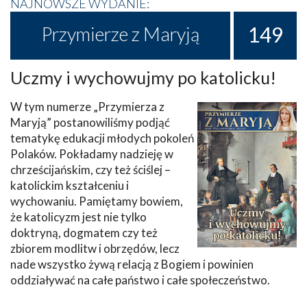
NAJNOWSZE WYDANIE:
149
Przymierze z Maryją
Uczmy i wychowujmy po katolicku!
W tym numerze „Przymierza z
Maryją” postanowiliśmy podjąć
tematykę edukacji młodych pokoleń
Polaków. Pokładamy nadzieję w
chrześcijańskim, czy też ściślej –
katolickim kształceniu i
wychowaniu. Pamiętamy bowiem,
że katolicyzm jest nie tylko
doktryną, dogmatem czy też
zbiorem modlitw i obrzędów, lecz
nade wszystko żywą relacją z Bogiem i powinien
oddziaływać na całe państwo i całe społeczeństwo.