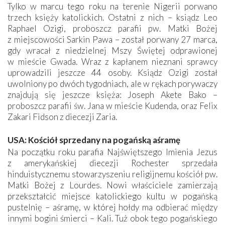
Tylko w marcu tego roku na terenie Nigerii porwano
trzech księży katolickich. Ostatni z nich – ksiądz Leo
Raphael Ozigi, proboszcz parafii pw. Matki Bożej
z miejscowości Sarkin Pawa – został porwany 27 marca,
gdy wracał z niedzielnej Mszy Świętej odprawionej
w mieście Gwada. Wraz z kapłanem nieznani sprawcy
uprowadzili jeszcze 44 osoby. Ksiądz Ozigi został
uwolniony po dwóch tygodniach, ale w rękach porywaczy
znajdują się jeszcze księża: Joseph Akete Bako –
proboszcz parafii św. Jana w mieście Kudenda, oraz Felix
Zakari Fidson z diecezji Zaria.
USA: Kościół sprzedany na pogańską aśramę
Na początku roku parafia Najświętszego Imienia Jezus
z amerykańskiej diecezji Rochester sprzedała
hinduistycznemu stowarzyszeniu religijnemu kościół pw.
Matki Bożej z Lourdes. Nowi właściciele zamierzają
przekształcić miejsce katolickiego kultu w pogańską
pustelnię – aśramę, w której hołdy ma odbierać między
innymi bogini śmierci – Kali. Tuż obok tego pogańskiego