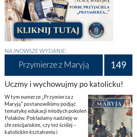
NAJNOWSZE WYDANIE:
149
Przymierze z Maryją
Uczmy i wychowujmy po katolicku!
W tym numerze „Przymierza z
Maryją” postanowiliśmy podjąć
tematykę edukacji młodych pokoleń
Polaków. Pokładamy nadzieję w
chrześcijańskim, czy też ściślej –
katolickim kształceniu i