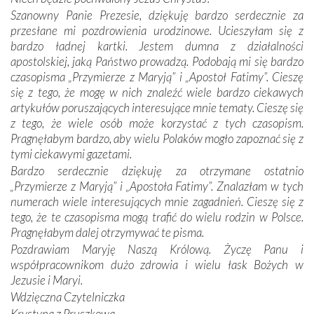
mieliśmy okazję przekonać się, że Maryja swoją opieką
Szanowny Panie Prezesie, dziękuję bardzo serdecznie za
otacza nie tylko nasz naród, lecz wszystkie nacje, które
przesłane mi pozdrowienia urodzinowe. Ucieszyłam się z
się Jej ufnie oddają, a także każdą osobę, która zawierza
bardzo ładnej kartki. Jestem dumna z działalności
Jej siebie oraz swych bliskich.
apostolskiej, jaką Państwo prowadzą. Podobają mi się bardzo
czasopisma „Przymierze z Maryją” i „Apostoł Fatimy”. Cieszę
Dzieje Portugalii to również historia wierności Bogu i
się z tego, że mogę w nich znaleźć wiele bardzo ciekawych
odstępstw, także w życiu władców. Trudne momenty w
artykułów poruszających interesujące mnie tematy. Cieszę się
wymiarze tak osobistym, jak i zbiorowym, przypominają o
z tego, że wiele osób może korzystać z tych czasopism.
konieczności ciągłego zabiegania o własną duszę i o łaskę
Pragnęłabym bardzo, aby wielu Polaków mogło zapoznać się z
Opatrzności. Wierność przynosi pomyślność –
tymi ciekawymi gazetami.
przynajmniej w życiu duchowym. Odstępstwo owocuje
Bardzo serdecznie dziękuję za otrzymane ostatnio
nieszczęściem i śmiercią. Te uniwersalne prawdy
„Przymierze z Maryją” i „Apostoła Fatimy”. Znalazłam w tych
przychodziły na myśl, gdy słuchaliśmy opowieści
numerach wiele interesujących mnie zagadnień. Cieszę się z
przewodników o portugalskich monarchach i wodzach,
tego, że te czasopisma mogą trafić do wielu rodzin w Polsce.
zwycięskich bitwach i nieszczęśliwych losach grzesznych
Pragnęłabym dalej otrzymywać te pisma.
kochanków.
Pozdrawiam Maryję Naszą Królową. Życzę Panu i
współpracownikom dużo zdrowia i wielu łask Bożych w
Byli tym razem pośród Apostołów Fatimy reprezentanci
Jezusie i Maryi.
każdego spośród żyjących pokoleń. Najmłodszy uczestnik
Wdzięczna Czytelniczka
liczył sobie 13 lat, zaś senior, pan Zdzisław – już 94.
–
Krystyna z Pruszkowa