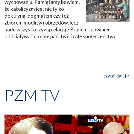
wychowaniu. Pamiętamy bowiem,
że katolicyzm jest nie tylko
doktryną, dogmatem czy też
zbiorem modlitw i obrzędów, lecz
nade wszystko żywą relacją z Bogiem i powinien
oddziaływać na całe państwo i całe społeczeństwo.
czytaj dalej >
PZM TV