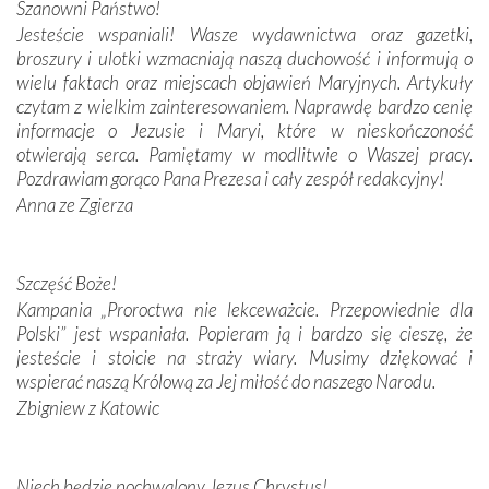
Szanowni Państwo!
budowniczych.
Jesteście wspaniali! Wasze wydawnictwa oraz gazetki,
broszury i ulotki wzmacniają naszą duchowość i informują o
Podążyliśmy też śladami fatimskich wizjonerów – Łucji
wielu faktach oraz miejscach objawień Maryjnych. Artykuły
dos Santos oraz świętych Hiacynty i Franciszka Marto.
czytam z wielkim zainteresowaniem. Naprawdę bardzo cenię
Modliliśmy się przy ich grobach. Odprawiliśmy Drogę
informacje o Jezusie i Maryi, które w nieskończoność
Krzyżową w ich rodzinnych stronach, odwiedziliśmy
otwierają serca. Pamiętamy w modlitwie o Waszej pracy.
domy, w których żyli.
Pozdrawiam gorąco Pana Prezesa i cały zespół redakcyjny!
Anna ze Zgierza
W miejscu objawień Matki Bożej zapaliliśmy świece
przywiezione wraz z intencjami powierzonymi nam przez
Darczyńców w ramach akcji „Twoje światło w Fatimie”.
Podczas tej kilkudniowej wyprawy na każdym kroku
Szczęść Boże!
spotykaliśmy się z serdeczną otwartością
Kampania „Proroctwa nie lekceważcie. Przepowiednie dla
Portugalczyków. Podziwialiśmy ich ludową sztukę i
Polski” jest wspaniała. Popieram ją i bardzo się cieszę, że
zwyczaje. Mimo że nasze kraje są od siebie bardzo
jesteście i stoicie na straży wiary. Musimy dziękować i
oddalone, w żaden sposób nie czuliśmy się obco.
wspierać naszą Królową za Jej miłość do naszego Narodu.
Sprawiła to oczywiście sama Matka Boża, ale też
Zbigniew z Katowic
kulturowa bliskość biorąca swój początek w naszej
wspólnej wierze. Podczas wyjazdów do historycznych
miejsc, które znalazły się na trasie naszej pielgrzymki,
Niech będzie pochwalony Jezus Chrystus!