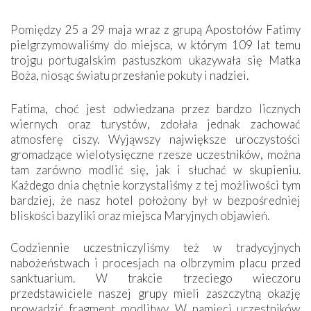
Pomiędzy 25 a 29 maja wraz z grupą Apostołów Fatimy
pielgrzymowaliśmy do miejsca, w którym 109 lat temu
trojgu portugalskim pastuszkom ukazywała się Matka
Boża, niosąc światu przesłanie pokuty i nadziei.
Fatima, choć jest odwiedzana przez bardzo licznych
wiernych oraz turystów, zdołała jednak zachować
atmosferę ciszy. Wyjąwszy największe uroczystości
gromadzące wielotysięczne rzesze uczestników, można
tam zarówno modlić się, jak i słuchać w skupieniu.
Każdego dnia chętnie korzystaliśmy z tej możliwości tym
bardziej, że nasz hotel położony był w bezpośredniej
bliskości bazyliki oraz miejsca Maryjnych objawień.
Codziennie uczestniczyliśmy też w tradycyjnych
nabożeństwach i procesjach na olbrzymim placu przed
sanktuarium. W trakcie trzeciego wieczoru
przedstawiciele naszej grupy mieli zaszczytną okazję
prowadzić fragment modlitwy. W pamięci uczestników