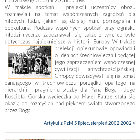
Lucivna wzięło udział 20 chłopców.
W trakcie spotkań i prelekcji uczestnicy obozu
rozmawiali na temat współczesnych zagrożeń dla
młodych ludzi, jakimi są dzisiaj m.in. pornografia i
popkultura. Podczas wspólnych spotkań przy ognisku
młodzi rycerze zapoznawali się także z tym, co było
dotychczas najpiękniejsze w historii Europy.
W trakcie
prelekcji opiekunowie opowiadali
o ideałach średniowiecza i będącej
jego zaprzeczeniem współczesnej
cywilizacji antychrześcijańskiej.
Chłopcy dowiadywali się na temat
panującego w średniowieczu porządku opartego na
hierarchii i pragnieniu służby dla Pana Boga i Jego
Kościoła. Górska wycieczka po Małej Fatrze stała się
okazją do rozmyślań nad pięknem świata stworzonego
przez Boga.
Artykuł z PzM 5 lipiec, sierpień 2002 2002 >