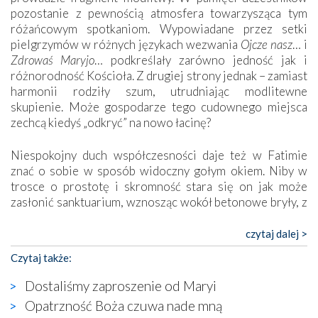
pozostanie z pewnością atmosfera towarzysząca tym
różańcowym spotkaniom. Wypowiadane przez setki
pielgrzymów w różnych językach wezwania
Ojcze nasz
… i
Zdrowaś Maryjo
… podkreślały zarówno jedność jak i
różnorodność Kościoła. Z drugiej strony jednak – zamiast
harmonii rodziły szum, utrudniając modlitewne
skupienie. Może gospodarze tego cudownego miejsca
zechcą kiedyś „odkryć” na nowo łacinę?
Niespokojny duch współczesności daje też w Fatimie
znać o sobie w sposób widoczny gołym okiem. Niby w
trosce o prostotę i skromność stara się on jak może
zasłonić sanktuarium, wznosząc wokół betonowe bryły, z
których niektóre nawet zostały poświęcone jako miejsca
katolickiego kultu. Tylko co wspólnego z żywą,
czytaj dalej >
autentyczną wiarą mogą mieć płaskie, szare bunkry albo
Czytaj także:
kaplice, w których Tabernakulum przypomina bardziej
skrzynkę na narzędzia? Albo co powiedzieć o ustawionym
Dostaliśmy zaproszenie od Maryi
tuż przy nowej bazylice wielkim krzyżu, na którym
Opatrzność Boża czuwa nade mną
zamiast Chrystusa umieszczono dziwaczną postać jakby