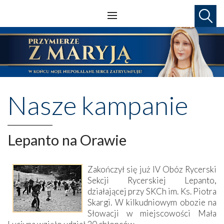
Nasze kampanie
Lepanto na Orawie
Zakończył się już IV Obóz Rycerski
Sekcji Rycerskiej Lepanto,
działającej przy SKCh im. Ks. Piotra
Skargi. W kilkudniowym obozie na
Słowacji w miejscowości Mała