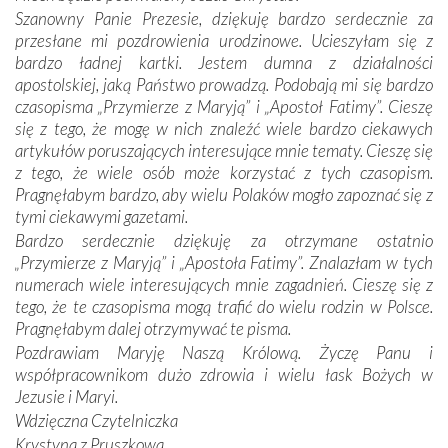
mieliśmy okazję przekonać się, że Maryja swoją opieką
Szanowny Panie Prezesie, dziękuję bardzo serdecznie za
otacza nie tylko nasz naród, lecz wszystkie nacje, które
przesłane mi pozdrowienia urodzinowe. Ucieszyłam się z
się Jej ufnie oddają, a także każdą osobę, która zawierza
bardzo ładnej kartki. Jestem dumna z działalności
Jej siebie oraz swych bliskich.
apostolskiej, jaką Państwo prowadzą. Podobają mi się bardzo
czasopisma „Przymierze z Maryją” i „Apostoł Fatimy”. Cieszę
Dzieje Portugalii to również historia wierności Bogu i
się z tego, że mogę w nich znaleźć wiele bardzo ciekawych
odstępstw, także w życiu władców. Trudne momenty w
artykułów poruszających interesujące mnie tematy. Cieszę się
wymiarze tak osobistym, jak i zbiorowym, przypominają o
z tego, że wiele osób może korzystać z tych czasopism.
konieczności ciągłego zabiegania o własną duszę i o łaskę
Pragnęłabym bardzo, aby wielu Polaków mogło zapoznać się z
Opatrzności. Wierność przynosi pomyślność –
tymi ciekawymi gazetami.
przynajmniej w życiu duchowym. Odstępstwo owocuje
Bardzo serdecznie dziękuję za otrzymane ostatnio
nieszczęściem i śmiercią. Te uniwersalne prawdy
„Przymierze z Maryją” i „Apostoła Fatimy”. Znalazłam w tych
przychodziły na myśl, gdy słuchaliśmy opowieści
numerach wiele interesujących mnie zagadnień. Cieszę się z
przewodników o portugalskich monarchach i wodzach,
tego, że te czasopisma mogą trafić do wielu rodzin w Polsce.
zwycięskich bitwach i nieszczęśliwych losach grzesznych
Pragnęłabym dalej otrzymywać te pisma.
kochanków.
Pozdrawiam Maryję Naszą Królową. Życzę Panu i
współpracownikom dużo zdrowia i wielu łask Bożych w
Byli tym razem pośród Apostołów Fatimy reprezentanci
Jezusie i Maryi.
każdego spośród żyjących pokoleń. Najmłodszy uczestnik
Wdzięczna Czytelniczka
liczył sobie 13 lat, zaś senior, pan Zdzisław – już 94.
–
Krystyna z Pruszkowa
Całe życie marzyłem, by tu przyjechać
– przyznał w