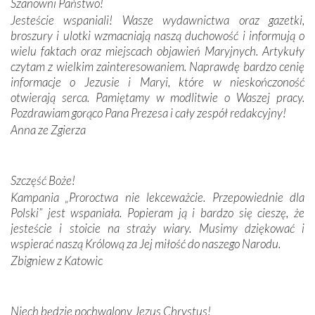
Szanowni Państwo!
budowniczych.
Jesteście wspaniali! Wasze wydawnictwa oraz gazetki,
broszury i ulotki wzmacniają naszą duchowość i informują o
Podążyliśmy też śladami fatimskich wizjonerów – Łucji
wielu faktach oraz miejscach objawień Maryjnych. Artykuły
dos Santos oraz świętych Hiacynty i Franciszka Marto.
czytam z wielkim zainteresowaniem. Naprawdę bardzo cenię
Modliliśmy się przy ich grobach. Odprawiliśmy Drogę
informacje o Jezusie i Maryi, które w nieskończoność
Krzyżową w ich rodzinnych stronach, odwiedziliśmy
otwierają serca. Pamiętamy w modlitwie o Waszej pracy.
domy, w których żyli.
Pozdrawiam gorąco Pana Prezesa i cały zespół redakcyjny!
Anna ze Zgierza
W miejscu objawień Matki Bożej zapaliliśmy świece
przywiezione wraz z intencjami powierzonymi nam przez
Darczyńców w ramach akcji „Twoje światło w Fatimie”.
Podczas tej kilkudniowej wyprawy na każdym kroku
Szczęść Boże!
spotykaliśmy się z serdeczną otwartością
Kampania „Proroctwa nie lekceważcie. Przepowiednie dla
Portugalczyków. Podziwialiśmy ich ludową sztukę i
Polski” jest wspaniała. Popieram ją i bardzo się cieszę, że
zwyczaje. Mimo że nasze kraje są od siebie bardzo
jesteście i stoicie na straży wiary. Musimy dziękować i
oddalone, w żaden sposób nie czuliśmy się obco.
wspierać naszą Królową za Jej miłość do naszego Narodu.
Sprawiła to oczywiście sama Matka Boża, ale też
Zbigniew z Katowic
kulturowa bliskość biorąca swój początek w naszej
wspólnej wierze. Podczas wyjazdów do historycznych
miejsc, które znalazły się na trasie naszej pielgrzymki,
Niech będzie pochwalony Jezus Chrystus!