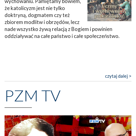
wychowaniu. Pamiętamy bowiem,
że katolicyzm jest nie tylko
doktryną, dogmatem czy też
zbiorem modlitw i obrzędów, lecz
nade wszystko żywą relacją z Bogiem i powinien
oddziaływać na całe państwo i całe społeczeństwo.
czytaj dalej >
PZM TV