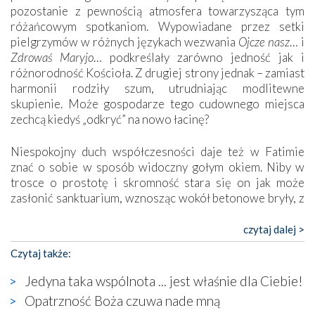
pozostanie z pewnością atmosfera towarzysząca tym
różańcowym spotkaniom. Wypowiadane przez setki
pielgrzymów w różnych językach wezwania
Ojcze nasz
… i
Zdrowaś Maryjo
… podkreślały zarówno jedność jak i
różnorodność Kościoła. Z drugiej strony jednak – zamiast
harmonii rodziły szum, utrudniając modlitewne
skupienie. Może gospodarze tego cudownego miejsca
zechcą kiedyś „odkryć” na nowo łacinę?
Niespokojny duch współczesności daje też w Fatimie
znać o sobie w sposób widoczny gołym okiem. Niby w
trosce o prostotę i skromność stara się on jak może
zasłonić sanktuarium, wznosząc wokół betonowe bryły, z
których niektóre nawet zostały poświęcone jako miejsca
katolickiego kultu. Tylko co wspólnego z żywą,
czytaj dalej >
autentyczną wiarą mogą mieć płaskie, szare bunkry albo
Czytaj także:
kaplice, w których Tabernakulum przypomina bardziej
skrzynkę na narzędzia? Albo co powiedzieć o ustawionym
Jedyna taka wspólnota ... jest właśnie dla Ciebie!
tuż przy nowej bazylice wielkim krzyżu, na którym
Opatrzność Boża czuwa nade mną
zamiast Chrystusa umieszczono dziwaczną postać jakby