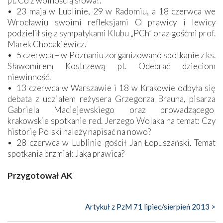
pt. Co z wolnością słowa?.
• 23 maja w Lublinie, 29 w Radomiu, a 18 czerwca we
Wrocławiu swoimi refleksjami O prawicy i lewicy
podzielił się z sympatykami Klubu „PCh” oraz gośćmi prof.
Marek Chodakiewicz.
• 5 czerwca – w Poznaniu zorganizowano spotkanie z ks.
Sławomirem Kostrzewą pt. Odebrać dzieciom
niewinność.
• 13 czerwca w Warszawie i 18 w Krakowie odbyła się
debata z udziałem reżysera Grzegorza Brauna, pisarza
Gabriela Maciejewskiego oraz prowadzącego
krakowskie spotkanie red. Jerzego Wolaka na temat: Czy
historię Polski należy napisać na nowo?
• 28 czerwca w Lublinie gościł Jan Łopuszański. Temat
spotkania brzmiał: Jaka prawica?
Przygotował AK
Artykuł z PzM 71 lipiec/sierpień 2013 >