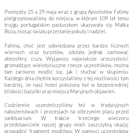
Pomiędzy 25 a 29 maja wraz z grupą Apostołów Fatimy
pielgrzymowaliśmy do miejsca, w którym 109 lat temu
trojgu portugalskim pastuszkom ukazywała się Matka
Boża, niosąc światu przesłanie pokuty i nadziei.
Fatima, choć jest odwiedzana przez bardzo licznych
wiernych oraz turystów, zdołała jednak zachować
atmosferę ciszy. Wyjąwszy największe uroczystości
gromadzące wielotysięczne rzesze uczestników, można
tam zarówno modlić się, jak i słuchać w skupieniu.
Każdego dnia chętnie korzystaliśmy z tej możliwości tym
bardziej, że nasz hotel położony był w bezpośredniej
bliskości bazyliki oraz miejsca Maryjnych objawień.
Codziennie uczestniczyliśmy też w tradycyjnych
nabożeństwach i procesjach na olbrzymim placu przed
sanktuarium. W trakcie trzeciego wieczoru
przedstawiciele naszej grupy mieli zaszczytną okazję
prowadzić fragment modlitwy. W pamięci uczestników