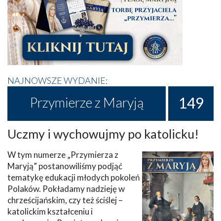
NAJNOWSZE WYDANIE:
149
Przymierze z Maryją
Uczmy i wychowujmy po katolicku!
W tym numerze „Przymierza z
Maryją” postanowiliśmy podjąć
tematykę edukacji młodych pokoleń
Polaków. Pokładamy nadzieję w
chrześcijańskim, czy też ściślej –
katolickim kształceniu i