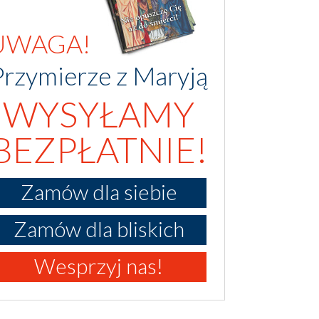
UWAGA!
Przymierze z Maryją
WYSYŁAMY
BEZPŁATNIE!
Zamów dla siebie
Zamów dla bliskich
Wesprzyj nas!