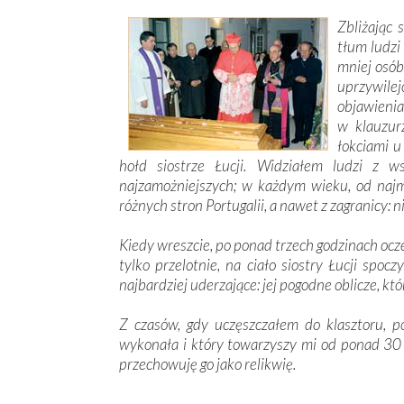
Zbliżając 
tłum ludzi
mniej osób
uprzywile
objawienia
w klauzurz
łokciami u
hołd siostrze Łucji. Widziałem ludzi z w
najzamożniejszych; w każdym wieku, od najm
różnych stron Portugalii, a nawet z zagranicy: ni
Kiedy wreszcie, po ponad trzech godzinach oc
tylko przelotnie, na ciało siostry Łucji spoc
najbardziej uderzające: jej pogodne oblicze, któ
Z czasów, gdy uczęszczałem do klasztoru, p
wykonała i który towarzyszy mi od ponad 30 la
przechowuję go jako relikwię.