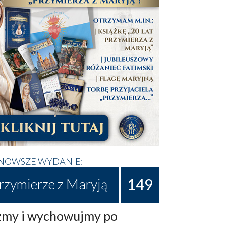
NOWSZE WYDANIE:
149
rzymierze z Maryją
my i wychowujmy po