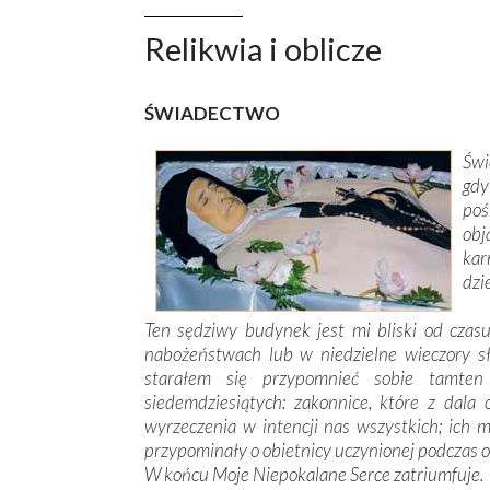
Relikwia i oblicze
ŚWIADECTWO
Świ
gd
poś
obj
kar
dzi
Ten sędziwy budynek jest mi bliski od cza
nabożeństwach lub w niedzielne wieczory s
starałem się przypomnieć sobie tamten
siedemdziesiątych: zakonnice, które z dala 
wyrzeczenia w intencji nas wszystkich; ich m
przypominały o obietnicy uczynionej podczas 
W końcu Moje Niepokalane Serce zatriumfuje.