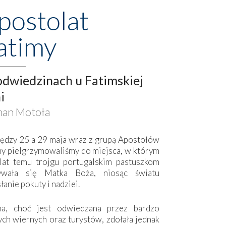
postolat
atimy
dwiedzinach u Fatimskiej
i
an Motoła
ędzy 25 a 29 maja wraz z grupą Apostołów
my pielgrzymowaliśmy do miejsca, w którym
lat temu trojgu portugalskim pastuszkom
ywała się Matka Boża, niosąc światu
łanie pokuty i nadziei.
ma, choć jest odwiedzana przez bardzo
ych wiernych oraz turystów, zdołała jednak