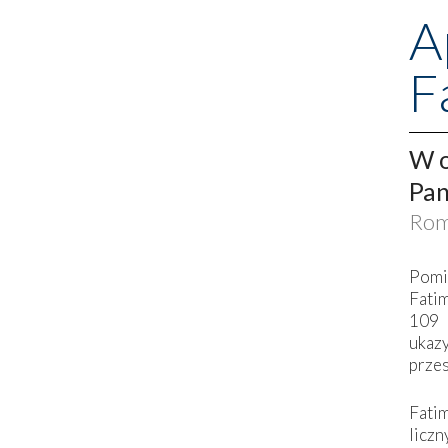
A
F
W o
Pan
Rom
Pomi
Fati
109 
ukaz
przes
Fati
liczn