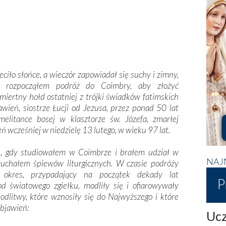
eciło słońce, a wieczór zapowiadał się suchy i zimny,
y rozpocząłem podróż do Coimbry, aby złożyć
miertny hołd ostatniej z trójki świadków fatimskich
awień, siostrze Łucji od Jezusa, przez ponad 50 lat
melitance bosej w klasztorze św. Józefa, zmarłej
eń wcześniej w niedzielę 13 lutego, w wieku 97 lat.
su, gdy studiowałem w Coimbrze i brałem udział w
NAJ
łuchałem śpiewów liturgicznych. W czasie podróży
 okres, przypadający na początek dekady lat
P
od światowego zgiełku, modliły się i ofiarowywały
odlitwy, które wznosiły się do Najwyższego i które
objawień:
Ucz