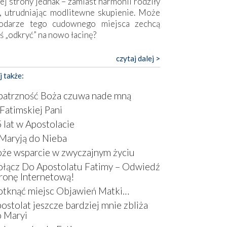
ej strony jednak – zamiast harmonii rodziły
, utrudniając modlitewne skupienie. Może
odarze tego cudownego miejsca zechcą
ś „odkryć” na nowo łacinę?
pokojny duch współczesności daje też w
czytaj dalej >
mie znać o sobie w sposób widoczny gołym
j także:
m. Niby w trosce o prostotę i skromność
a się on jak może zasłonić sanktuarium,
atrzność Boża czuwa nade mną
sząc wokół betonowe bryły, z których
Fatimskiej Pani
óre nawet zostały poświęcone jako miejsca
 lat w Apostolacie
ickiego kultu. Tylko co wspólnego z żywą,
ntyczną wiarą mogą mieć płaskie, szare
Maryją do Nieba
ry albo kaplice, w których Tabernakulum
że wsparcie w zwyczajnym życiu
omina bardziej skrzynkę na narzędzia? Albo
łącz Do Apostolatu Fatimy – Odwiedź
owiedzieć o ustawionym tuż przy nowej
ronę Internetową!
lice wielkim krzyżu, na którym zamiast
tknąć miejsc Objawień Matki…
stusa umieszczono dziwaczną postać jakby
tą ze starożytnych hieroglifów? W
ostolat jeszcze bardziej mnie zbliża
rowym kontekście naszych czasów to raczej
 Maryi
atura niż godny wizerunek Zbawiciela…