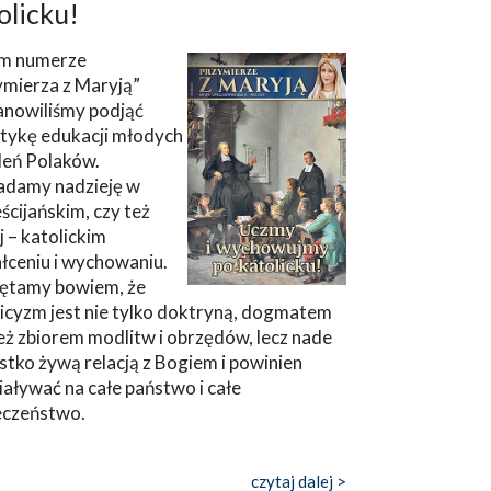
olicku!
m numerze
ymierza z Maryją”
anowiliśmy podjąć
tykę edukacji młodych
leń Polaków.
adamy nadzieję w
ścijańskim, czy też
ej – katolickim
łceniu i wychowaniu.
ętamy bowiem, że
icyzm jest nie tylko doktryną, dogmatem
eż zbiorem modlitw i obrzędów, lecz nade
tko żywą relacją z Bogiem i powinien
aływać na całe państwo i całe
eczeństwo.
czytaj dalej >