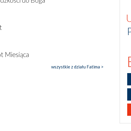
udzkości do Boga
t
t Miesiąca
wszystkie z działu Fatima >