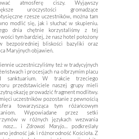
hować atmosferę ciszy. Wyjąwszy
większe uroczystości gromadzące
otysięczne rzesze uczestników, można tam
no modlić się, jak i słuchać w skupieniu.
ego dnia chętnie korzystaliśmy z tej
wości tym bardziej, że nasz hotel położony
w bezpośredniej bliskości bazyliki oraz
sca Maryjnych objawień.
ennie uczestniczyliśmy też w tradycyjnych
żeństwach i procesjach na olbrzymim placu
d sanktuarium. W trakcie trzeciego
zoru przedstawiciele naszej grupy mieli
zytną okazję prowadzić fragment modlitwy.
mięci uczestników pozostanie z pewnością
sfera towarzysząca tym różańcowym
tkaniom. Wypowiadane przez setki
grzymów w różnych językach wezwania
e nasz
… i
Zdrowaś Maryjo
… podkreślały
no jedność jak i różnorodność Kościoła. Z