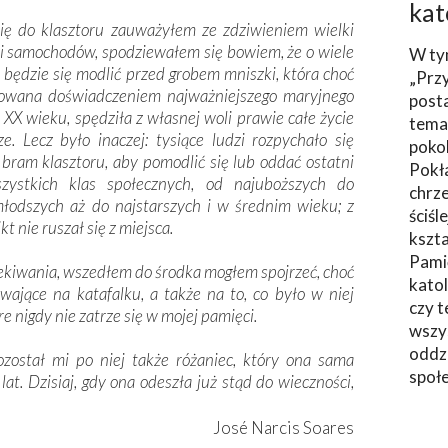
kat
się do klasztoru zauważyłem ze zdziwieniem wielki
 i samochodów, spodziewałem się bowiem, że o wiele
W ty
 będzie się modlić przed grobem mniszki, która choć
„Prz
jowana doświadczeniem najważniejszego maryjnego
post
 XX wieku, spędziła z własnej woli prawie całe życie
tema
e. Lecz było inaczej: tysiące ludzi rozpychało się
poko
 bram klasztoru, aby pomodlić się lub oddać ostatni
Pokł
szystkich klas społecznych, od najuboższych do
chrze
łodszych aż do najstarszych i w średnim wieku; z
ściśl
kt nie ruszał się z miejsca.
kszta
Pami
zekiwania, wszedłem do środka mogłem spojrzeć, choć
katol
zywające na katafalku, a także na to, co było w niej
czy t
re nigdy nie zatrze się w mojej pamięci.
wszys
oddzi
ozostał mi po niej także różaniec, który ona sama
społ
t. Dzisiaj, gdy ona odeszła już stąd do wieczności,
José Narcis Soares