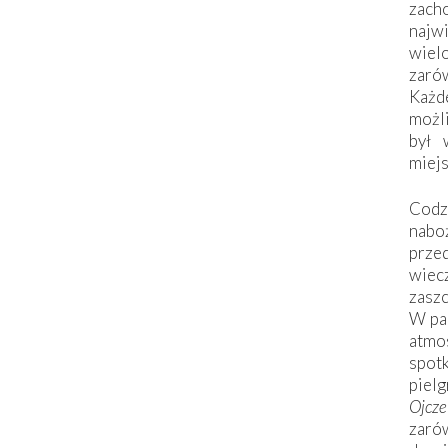
zac
naj
wiel
zarów
Każd
możli
był 
miej
Codzi
nabo
prze
wiec
zaszc
W pa
atmo
spo
piel
Ojcz
zarów