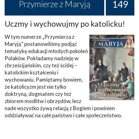
149
Przymierze z Maryją
Uczmy i wychowujmy po katolicku!
W tym numerze „Przymierza z
Maryją” postanowiliśmy podjąć
tematykę edukacji młodych pokoleń
Polaków. Pokładamy nadzieję w
chrześcijańskim, czy też ściślej –
katolickim kształceniu i
wychowaniu. Pamiętamy bowiem,
że katolicyzm jest nie tylko
doktryną, dogmatem czy też
zbiorem modlitw i obrzędów, lecz
nade wszystko żywą relacją z Bogiem i powinien
oddziaływać na całe państwo i całe społeczeństwo.