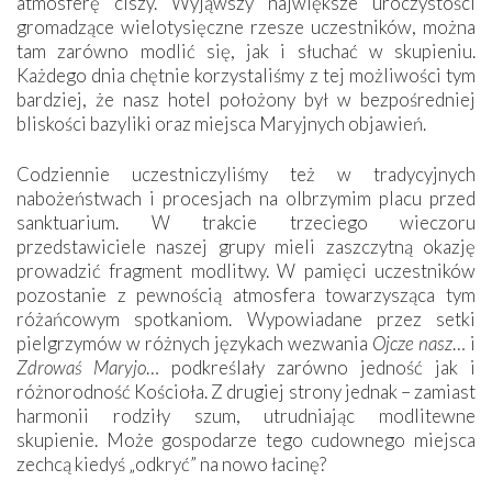
atmosferę ciszy. Wyjąwszy największe uroczystości
gromadzące wielotysięczne rzesze uczestników, można
tam zarówno modlić się, jak i słuchać w skupieniu.
Każdego dnia chętnie korzystaliśmy z tej możliwości tym
bardziej, że nasz hotel położony był w bezpośredniej
bliskości bazyliki oraz miejsca Maryjnych objawień.
Codziennie uczestniczyliśmy też w tradycyjnych
nabożeństwach i procesjach na olbrzymim placu przed
sanktuarium. W trakcie trzeciego wieczoru
przedstawiciele naszej grupy mieli zaszczytną okazję
prowadzić fragment modlitwy. W pamięci uczestników
pozostanie z pewnością atmosfera towarzysząca tym
różańcowym spotkaniom. Wypowiadane przez setki
pielgrzymów w różnych językach wezwania
Ojcze nasz
… i
Zdrowaś Maryjo
… podkreślały zarówno jedność jak i
różnorodność Kościoła. Z drugiej strony jednak – zamiast
harmonii rodziły szum, utrudniając modlitewne
skupienie. Może gospodarze tego cudownego miejsca
zechcą kiedyś „odkryć” na nowo łacinę?