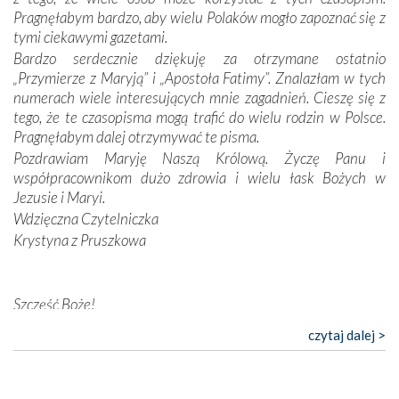
Opatrzności. Wierność przynosi pomyślność –
Pragnęłabym bardzo, aby wielu Polaków mogło zapoznać się z
przynajmniej w życiu duchowym. Odstępstwo owocuje
tymi ciekawymi gazetami.
nieszczęściem i śmiercią. Te uniwersalne prawdy
Bardzo serdecznie dziękuję za otrzymane ostatnio
przychodziły na myśl, gdy słuchaliśmy opowieści
„Przymierze z Maryją” i „Apostoła Fatimy”. Znalazłam w tych
przewodników o portugalskich monarchach i wodzach,
numerach wiele interesujących mnie zagadnień. Cieszę się z
zwycięskich bitwach i nieszczęśliwych losach grzesznych
tego, że te czasopisma mogą trafić do wielu rodzin w Polsce.
kochanków.
Pragnęłabym dalej otrzymywać te pisma.
Pozdrawiam Maryję Naszą Królową. Życzę Panu i
Byli tym razem pośród Apostołów Fatimy reprezentanci
współpracownikom dużo zdrowia i wielu łask Bożych w
każdego spośród żyjących pokoleń. Najmłodszy uczestnik
Jezusie i Maryi.
liczył sobie 13 lat, zaś senior, pan Zdzisław – już 94.
–
Wdzięczna Czytelniczka
Całe życie marzyłem, by tu przyjechać
– przyznał w
Krystyna z Pruszkowa
rozmowie.
Nasza pielgrzymka nie byłaby tak bogata w duchową treść
Szczęść Boże!
bez obecności duszpasterza – księdza Krzysztofa.
Oprócz zapewnienia nam możliwości codziennego
Bardzo dziękuję za przysyłanie mi „Przymierza z Maryją”. Jest
czytaj dalej >
wysłuchania Mszy Świętej, dawał on wyrazy swej
to pismo, które bardzo sobie cenię i szanuję. Redagujecie
niezwykłej czci dla Matki Bożej śpiewem
Godzinek
i
ciekawe artykuły. Zawsze czekam na nowe numery i pragnę
pięknych pieśni.
poinformować, że zawsze będę Was wspierać. Niech Pan Bóg