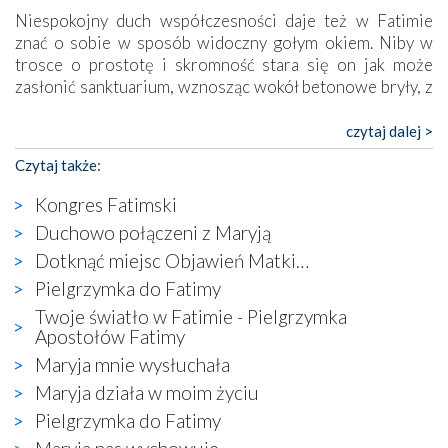
Niespokojny duch współczesności daje też w Fatimie
znać o sobie w sposób widoczny gołym okiem. Niby w
trosce o prostotę i skromność stara się on jak może
zasłonić sanktuarium, wznosząc wokół betonowe bryły, z
których niektóre nawet zostały poświęcone jako miejsca
katolickiego kultu. Tylko co wspólnego z żywą,
czytaj dalej >
autentyczną wiarą mogą mieć płaskie, szare bunkry albo
Czytaj także:
kaplice, w których Tabernakulum przypomina bardziej
skrzynkę na narzędzia? Albo co powiedzieć o ustawionym
Kongres Fatimski
tuż przy nowej bazylice wielkim krzyżu, na którym
Duchowo połączeni z Maryją
zamiast Chrystusa umieszczono dziwaczną postać jakby
Dotknąć miejsc Objawień Matki…
wyjętą ze starożytnych hieroglifów? W kulturowym
kontekście naszych czasów to raczej karykatura niż godny
Pielgrzymka do Fatimy
wizerunek Zbawiciela…
Twoje światło w Fatimie - Pielgrzymka
Zatem nawet w bezpośrednim otoczeniu sanktuarium
Apostołów Fatimy
naocznie przekonaliśmy się, że wewnątrz Kościoła toczy
Maryja mnie wysłuchała
się ogromna walka o kształt katolicyzmu i o serca
Maryja działa w moim życiu
wierzących. Do czego to zmaganie może prowadzić,
widzieliśmy w urokliwym, niewielkim mieście Obidos,
Pielgrzymka do Fatimy
gdzie w miejscu dawnego kościoła działa dzisiaj…