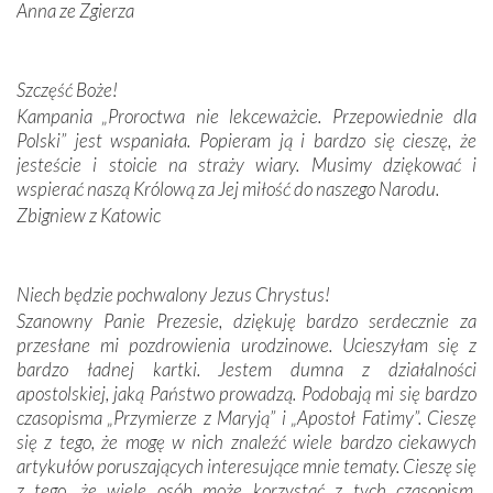
Anna ze Zgierza
przywiezione wraz z intencjami powierzonymi nam przez
Darczyńców w ramach akcji „Twoje światło w Fatimie”.
Podczas tej kilkudniowej wyprawy na każdym kroku
spotykaliśmy się z serdeczną otwartością
Szczęść Boże!
Portugalczyków. Podziwialiśmy ich ludową sztukę i
Kampania „Proroctwa nie lekceważcie. Przepowiednie dla
zwyczaje. Mimo że nasze kraje są od siebie bardzo
Polski” jest wspaniała. Popieram ją i bardzo się cieszę, że
oddalone, w żaden sposób nie czuliśmy się obco.
jesteście i stoicie na straży wiary. Musimy dziękować i
Sprawiła to oczywiście sama Matka Boża, ale też
wspierać naszą Królową za Jej miłość do naszego Narodu.
kulturowa bliskość biorąca swój początek w naszej
Zbigniew z Katowic
wspólnej wierze. Podczas wyjazdów do historycznych
miejsc, które znalazły się na trasie naszej pielgrzymki,
mieliśmy okazję przekonać się, że Maryja swoją opieką
Niech będzie pochwalony Jezus Chrystus!
otacza nie tylko nasz naród, lecz wszystkie nacje, które
Szanowny Panie Prezesie, dziękuję bardzo serdecznie za
się Jej ufnie oddają, a także każdą osobę, która zawierza
przesłane mi pozdrowienia urodzinowe. Ucieszyłam się z
Jej siebie oraz swych bliskich.
bardzo ładnej kartki. Jestem dumna z działalności
apostolskiej, jaką Państwo prowadzą. Podobają mi się bardzo
Dzieje Portugalii to również historia wierności Bogu i
czasopisma „Przymierze z Maryją” i „Apostoł Fatimy”. Cieszę
odstępstw, także w życiu władców. Trudne momenty w
się z tego, że mogę w nich znaleźć wiele bardzo ciekawych
wymiarze tak osobistym, jak i zbiorowym, przypominają o
artykułów poruszających interesujące mnie tematy. Cieszę się
konieczności ciągłego zabiegania o własną duszę i o łaskę
z tego, że wiele osób może korzystać z tych czasopism.