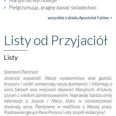
Maryja nas wychowuje
księgarnia.
Pielgrzymując, pragnę dawać świadectwo
Nasze pielgrzymkowe wyprawy, których celem były
wszystkie z działu Apostolat Fatimy >
wspaniałe klasztory w miasteczku Alcobaça czy w Batalhi,
przeniosły nas do czasów, gdy świątynie bez wątpienia
wznoszono na chwałę Bożą, na przykład – w podzięce za
Listy od Przyjaciół
Opatrznościową pomoc w wygranej bitwie o
niepodległość kraju. Zachwyt budziła potężna, a zarazem
misterna architektura tych monumentalnych dzieł,
wspaniałe zdobienia, dbałość ich twórców o detale,
Listy
połączenie talentów z wytrwałością i pracowitością
budowniczych.
Szanowni Państwo!
Jesteście wspaniali! Wasze wydawnictwa oraz gazetki,
Podążyliśmy też śladami fatimskich wizjonerów – Łucji
broszury i ulotki wzmacniają naszą duchowość i informują o
dos Santos oraz świętych Hiacynty i Franciszka Marto.
wielu faktach oraz miejscach objawień Maryjnych. Artykuły
Modliliśmy się przy ich grobach. Odprawiliśmy Drogę
czytam z wielkim zainteresowaniem. Naprawdę bardzo cenię
Krzyżową w ich rodzinnych stronach, odwiedziliśmy
informacje o Jezusie i Maryi, które w nieskończoność
domy, w których żyli.
otwierają serca. Pamiętamy w modlitwie o Waszej pracy.
Pozdrawiam gorąco Pana Prezesa i cały zespół redakcyjny!
W miejscu objawień Matki Bożej zapaliliśmy świece