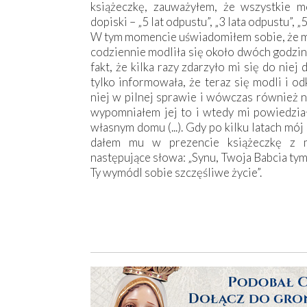
książeczkę, zauważyłem, że wszystkie 
dopiski – „5 lat odpustu”, „3 lata odpustu”, „
W tym momencie uświadomiłem sobie, że mam
codziennie modliła się około dwóch godzin
fakt, że kilka razy zdarzyło mi się do ni
tylko informowała, że teraz się modli i o
niej w pilnej sprawie i wówczas również n
wypomniałem jej to i wtedy mi powiedział
własnym domu (...). Gdy po kilku latach mó
dałem mu w prezencie książeczkę z 
następujące słowa: „Synu, Twoja Babcia ty
Ty wymódl sobie szczęśliwe życie”.