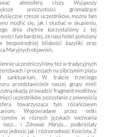
hować atmosferę ciszy. Wyjąwszy
większe uroczystości gromadzące
otysięczne rzesze uczestników, można tam
no modlić się, jak i słuchać w skupieniu.
ego dnia chętnie korzystaliśmy z tej
wości tym bardziej, że nasz hotel położony
w bezpośredniej bliskości bazyliki oraz
sca Maryjnych objawień.
ennie uczestniczyliśmy też w tradycyjnych
żeństwach i procesjach na olbrzymim placu
d sanktuarium. W trakcie trzeciego
zoru przedstawiciele naszej grupy mieli
zytną okazję prowadzić fragment modlitwy.
mięci uczestników pozostanie z pewnością
sfera towarzysząca tym różańcowym
tkaniom. Wypowiadane przez setki
grzymów w różnych językach wezwania
e nasz
… i
Zdrowaś Maryjo
… podkreślały
no jedność jak i różnorodność Kościoła. Z