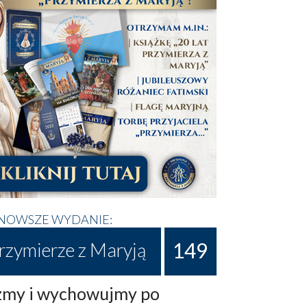
NOWSZE WYDANIE:
149
rzymierze z Maryją
my i wychowujmy po