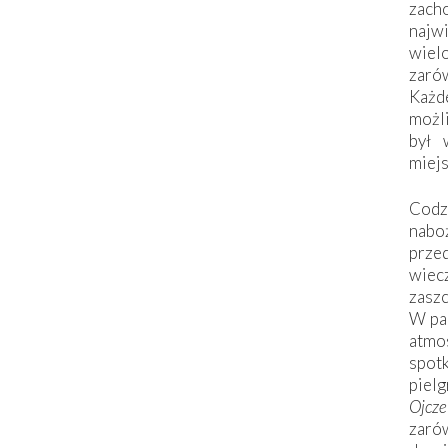
zac
naj
wiel
zarów
Każd
możli
był 
miej
Codzi
nabo
prze
wiec
zaszc
W pa
atmo
spo
piel
Ojcz
zarów