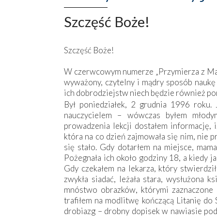
Szczęść Boże!
Szczęść Boże!
W czerwcowym numerze „Przymierza z Mar
wyważony, czytelny i mądry sposób naukę 
ich dobrodziejstw niech będzie również p
Był poniedziałek, 2 grudnia 1996 roku.
nauczycielem – wówczas byłem młodym
prowadzenia lekcji dostałem informację, 
która na co dzień zajmowała się nim, nie 
się stało. Gdy dotarłem na miejsce, mama 
Pożegnała ich około godziny 18, a kiedy j
Gdy czekałem na lekarza, który stwierdzi
zwykła siadać, leżała stara, wysłużona 
mnóstwo obrazków, którymi zaznaczone 
trafiłem na modlitwę kończącą Litanię d
drobiazg – drobny dopisek w nawiasie pod l