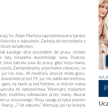
yją” ks. Adam Martyna zaprezentował w bardzo
Kościoła o odpustach. Zachętą do korzystania z
oniższe świadectwo.
 Jak każdego dnia poszedłem do pracy. Jestem
 tatą niespełna dwuletniego syna. Podczas
iż żona zabrała syna do pracy, gdyż moja mama,
przyszła. Zaniepokojony, pojechałem zobaczyć, co
już nie żyła... W niedzielę jeszcze miała gości.
NAJ
a dzwoniłem przed 19, już nie odebrała telefonu.
ł zgon, na ławie przed fotelem, w którym mama
P
książeczka do nabożeństwa. Wewnątrz znalazłem
były modlitwy odmawiane przez mamę. Akurat
o Serca Jezusowego. Moją uwagę przykuł pewien
Ucz
itanią: „7 lat odpustu”. Wertując po raz kolejny