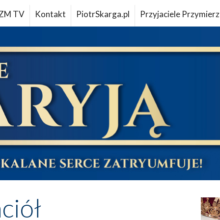
ZM TV
Kontakt
PiotrSkarga.pl
Przyjaciele Przymierz
aciół