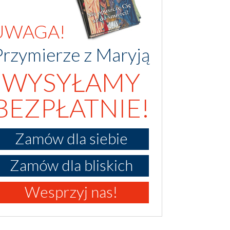
UWAGA!
Przymierze z Maryją
WYSYŁAMY
BEZPŁATNIE!
Zamów dla siebie
Zamów dla bliskich
Wesprzyj nas!