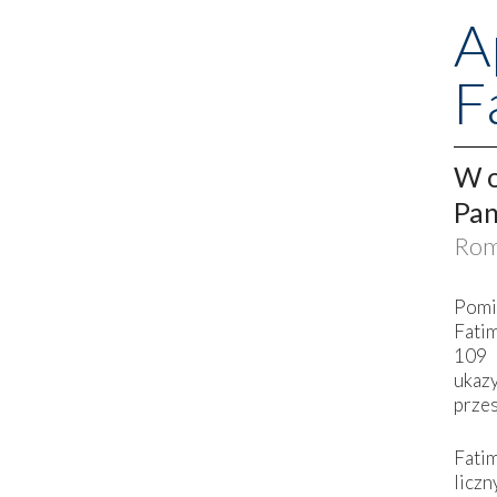
A
F
W o
Pan
Rom
Pomi
Fati
109 
ukaz
przes
Fati
liczn