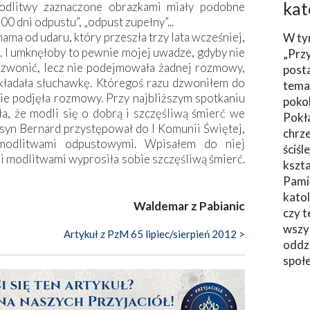
kat
modlitwy zaznaczone obrazkami miały podobne
500 dni odpustu”, „odpust zupełny”...
a od udaru, który przeszła trzy lata wcześniej,
W ty
. I umknęłoby to pewnie mojej uwadze, gdyby nie
„Prz
ej dzwonić, lecz nie podejmowała żadnej rozmowy,
post
dkładała słuchawkę. Któregoś razu dzwoniłem do
tema
ie podjęła rozmowy. Przy najbliższym spotkaniu
poko
a, że modli się o dobrą i szczęśliwą śmierć we
Pokł
j syn Bernard przystępował do I Komunii Świętej,
chrze
modlitwami odpustowymi. Wpisałem do niej
ściśl
mi modlitwami wyprosiła sobie szczęśliwą śmierć.
kszta
Pami
katol
Waldemar z Pabianic
czy t
wszys
Artykuł z PzM 65 lipiec/sierpień 2012 >
oddzi
społ