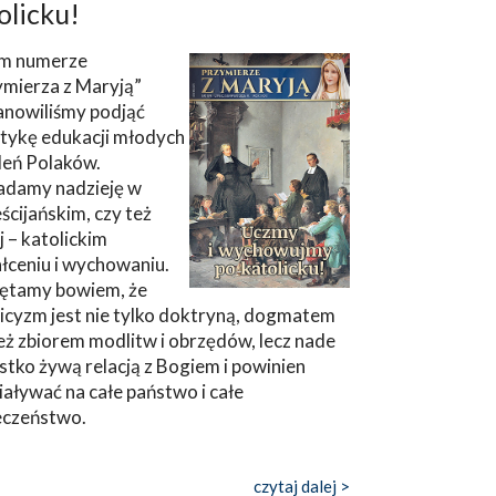
olicku!
m numerze
ymierza z Maryją”
anowiliśmy podjąć
tykę edukacji młodych
leń Polaków.
adamy nadzieję w
ścijańskim, czy też
ej – katolickim
łceniu i wychowaniu.
ętamy bowiem, że
icyzm jest nie tylko doktryną, dogmatem
eż zbiorem modlitw i obrzędów, lecz nade
tko żywą relacją z Bogiem i powinien
aływać na całe państwo i całe
eczeństwo.
czytaj dalej >