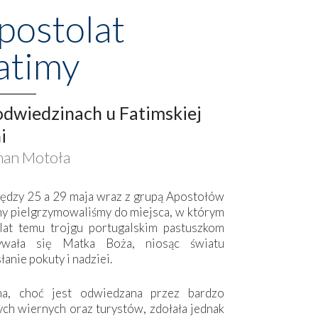
postolat
atimy
dwiedzinach u Fatimskiej
i
an Motoła
ędzy 25 a 29 maja wraz z grupą Apostołów
my pielgrzymowaliśmy do miejsca, w którym
lat temu trojgu portugalskim pastuszkom
ywała się Matka Boża, niosąc światu
łanie pokuty i nadziei.
ma, choć jest odwiedzana przez bardzo
ych wiernych oraz turystów, zdołała jednak